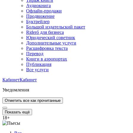
Тираж книги
Аудиокнига
Офлайн-продажи
Продвижение
Буктрейлер
Большой издательский пакет
Rideró для бизнеса
Юридический советник
Дополнительные услуги
Расшифровка текста
Перевод
Книги в аэропортах
Публикация
Все услуги
Кабинет
Кабинет
Уведомления
Отметить все как прочитанные
Показать ещё
18
+