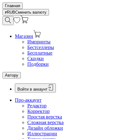
Главная
RUB
Сменить валюту
Магазин
Импринты
Бестселлеры
Бесплатные
Скидки
Подборки
Автору
Войти в аккаунт
Про-аккаунт
Редактор
Корректор
Простая верстка
Сложная верстка
Дизайн обложки
Иллюстрации