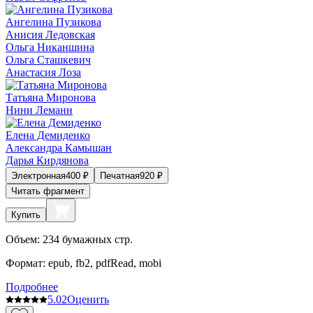
Ангелина Пузикова
Анисия Ледовская
Ольга Никаншина
Ольга Сташкевич
Анастасия Лоза
Татьяна Миронова
Нини Леманн
Елена Демиденко
Александра Камышан
Дарья Кирдянова
Электронная
400
₽
Печатная
920
₽
Читать фрагмент
Купить
Объем:
234
бумажных стр.
Формат:
epub, fb2, pdfRead, mobi
Подробнее
5.0
2
Оценить