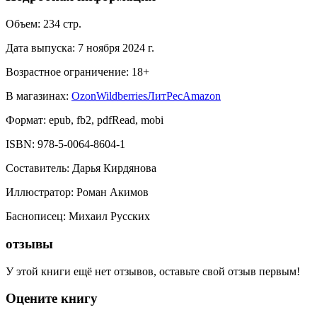
Объем:
234
стр.
Дата выпуска:
7 ноября 2024 г.
Возрастное ограничение:
18
+
В магазинах:
Ozon
Wildberries
ЛитРес
Amazon
Формат:
epub, fb2, pdfRead, mobi
ISBN:
978-5-0064-8604-1
Составитель
:
Дарья Кирдянова
Иллюстратор
:
Роман Акимов
Баснописец
:
Михаил Русских
отзывы
У этой книги ещё нет отзывов, оставьте свой отзыв первым!
Оцените книгу