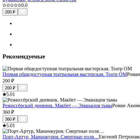
0.0
200
₽
Рекомендуемые
Первая общедоступная театральная мастерская. Театр ОМ
Рома
200
₽
200
₽
5.0
1
Режиссёрский дневник. Макбет — Эманация тьмы
Роман Аким
360
₽
360
₽
5.0
1
Порт-Артур, Маньчжурия. Смертные поля…
Евгений Петропав