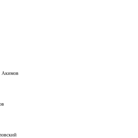
н Акимов
ов
ловский