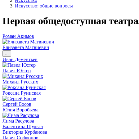
Искусство
Искусство: общие вопросы
Первая общедоступная театра
Роман Акимов
Елизавета Матвиевич
...
Иван Дементьев
Павел Юстер
Михаил Русских
Роксана Руинская
Сергей Босов
Юлия Воробьева
Лима Расулова
Валентина Шульга
Виктория Курбанова
Павел Софронов