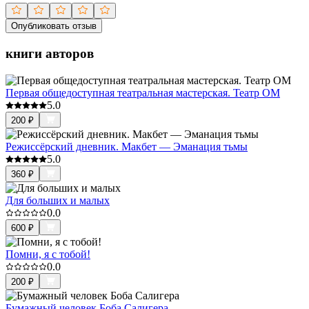
Опубликовать отзыв
книги авторов
Первая общедоступная театральная мастерская. Театр ОМ
5.0
200
₽
Режиссёрский дневник. Макбет — Эманация тьмы
5.0
360
₽
Для больших и малых
0.0
600
₽
Помни, я с тобой!
0.0
200
₽
Бумажный человек Боба Салигера