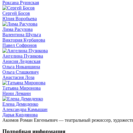
Роксана Руинская
Сергей Босов
Юлия Воробьева
Лима Расулова
Валентина Шульга
Виктория Курбанова
Павел Софронов
Ангелина Пузикова
Анисия Ледовская
Ольга Никаншина
Ольга Сташкевич
Анастасия Лоза
Татьяна Миронова
Нини Леманн
Елена Демиденко
Александра Камышан
Дарья Кирдянова
Акимов Роман Евгеньевич — театральный режиссер, художеств
Подробная информация