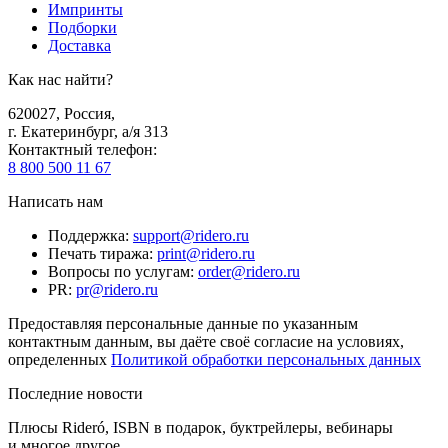
Импринты
Подборки
Доставка
Как нас найти?
620027
,
Россия
,
г. Екатеринбург, а/я 313
Контактный телефон
:
8 800 500 11 67
Написать нам
Поддержка
:
support@ridero.ru
Печать тиража
:
print@ridero.ru
Вопросы по услугам
:
order@ridero.ru
PR
:
pr@ridero.ru
Предоставляя персональные данные по указанным
контактным данным, вы даёте своё согласие на условиях,
определенных
Политикой обработки персональных данных
Последние новости
Плюсы Rideró, ISBN в подарок, буктрейлеры, вебинары
и многое другое