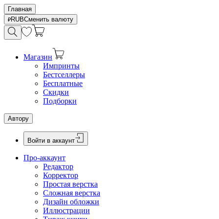
Главная
RUB
Сменить валюту
Магазин
Импринты
Бестселлеры
Бесплатные
Скидки
Подборки
Автору
Войти в аккаунт
Про-аккаунт
Редактор
Корректор
Простая верстка
Сложная верстка
Дизайн обложки
Иллюстрации