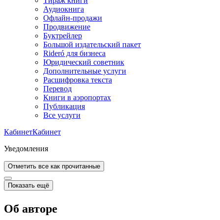
Тираж книги
Аудиокнига
Офлайн-продажи
Продвижение
Буктрейлер
Большой издательский пакет
Rideró для бизнеса
Юридический советник
Дополнительные услуги
Расшифровка текста
Перевод
Книги в аэропортах
Публикация
Все услуги
Кабинет
Кабинет
Уведомления
Отметить все как прочитанные
Показать ещё
Об авторе