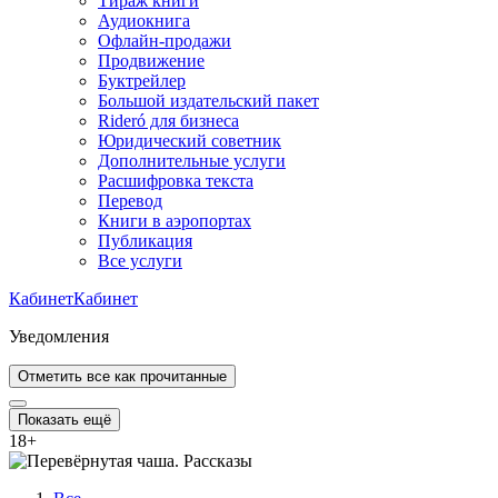
Тираж книги
Аудиокнига
Офлайн-продажи
Продвижение
Буктрейлер
Большой издательский пакет
Rideró для бизнеса
Юридический советник
Дополнительные услуги
Расшифровка текста
Перевод
Книги в аэропортах
Публикация
Все услуги
Кабинет
Кабинет
Уведомления
Отметить все как прочитанные
Показать ещё
18
+