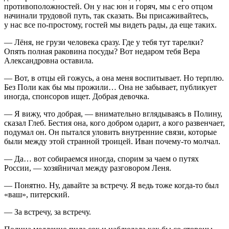
противоположностей. Он у нас юн и горяч, мы с его отцом
начинали трудовой путь, так сказать. Вы присаживайтесь,
у нас все по-простому, гостей мы видеть рады, да еще таких.
— Лёня, не грузи человека сразу. Где у тебя тут тарелки?
Опять полная раковина посуды? Вот недаром тебя Вера
Александровна оставила.
— Вот, в отцы ей гожусь, а она меня воспитывает. Но терплю.
Без Поли как бы мы прожили… Она не забывает, публикует
иногда, спонсоров ищет. Добрая девочка.
— Я вижу, что добрая, — внимательно вглядываясь в Полину,
сказал Глеб. Бестия она, кого добром одарит, а кого развенчает,
подумал он. Он пытался уловить внутренние связи, которые
были между этой странной троицей. Иван почему-то молчал.
— Да… вот собираемся иногда, спорим за чаем о путях
Росси
и, — хозяйничал между разговором Леня.
— Понятно. Ну, давайте за встречу. Я ведь тоже когда-то был
«ваш», питерский.
— За встречу, за встречу.