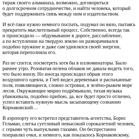
тираж своего альманаха, возможно, договориться
о долгосрочном сотрудничестве, и найти человека, который
будет поддерживать связь между ним и издательством.
И всё-таки нужно немного поспать, подумал он вяло, пытаясь
прекратить мыслительный процесс. Собственно, всегда так
и происходило — обдумывание в дороге, расслабление,
а по вступлении на твердую землю он разворачивался
подобно пружине и даже сам удивлялся своей энергии,
которая переполняла его.
Раз не спится, посмотреть хотя бы в иллюминаторы. Было
раннее утро. Розоватая пелена облаков не давала видеть того,
что было внизу. Но иногда происходил обрыв этого
воздушного одеяла, и Глеб видел деревеньки и распаханные
поля, появляющиеся, словно островки, в зелёно-рыжем море
лесов. Окружающие мирно подрёмывали, тихая музыка
убаюкивала, подобно прибою, да, все будет просто отлично,
успел вставить нужную мысль засыпающему сознанию
Корнаковский…
В аэропорту его встретил представитель агентства, Борис
Гельман, слегка суетливый невысокий сорокалетний человек,
с серыми чуть выпуклыми глазами. Он беспрестанно
поправлял очки, и немного, как показалось Корнаковскому,