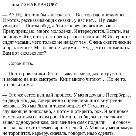
— Типа ИЗНАКУРНОЖ?
— А? Ну, нет, так бы я не сказал… Все гораздо прозаичнее…
И котов, рассказывающих сказки, у нас нет… Ну, сами
увидите… Потом обед, а ближе к вечеру лекция ваша.
Предупреждаю, много молодёжи. Интересуются. Кстати, вы
не подумайте, они у нас очень разносторонние. В Интернете
сидят часами, чего только не найдут там. Очень скептические
и практичные. Мы были не такими… Ну, да что вспоминать.
Вам вот сколько лет?
— Сорок пять.
— Почти ровесники. Я вот гляжу на молодых, и грустно,
и забавно на них смотреть. Книг много читают… Но не то,
что читали мы.
— Это же естественный процесс. У меня дочка в Петербурге,
ей двадцать два, совершенно определившийся внутренне
человек. Кто мы были в таком возрасте? Студенты,
слушающие подпольно, а потом и открыто, рок. Я вот вовсе
маменькиным сынком рос. Помню, в общежитие к своим
зашел однокурсникам, они меня на смех подняли — я совсем
не знал каких-то элементарных вещей. А Машка у меня замуж
не торопится, карьеру, сначала, говорит, надо сделать.