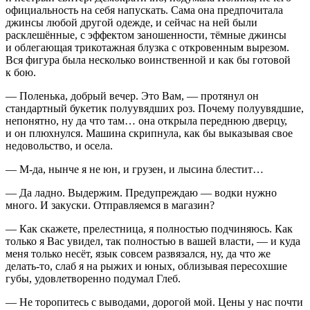
официальность на себя напускать. Сама она предпочитала
джинсы любой другой одежде, и сейчас на ней были
расклешённые, с эффектом заношенности, тёмные джинсы
и облегающая трикотажная блузка с откровенным вырезом.
Вся фигура была несколько воинственной и как бы готовой
к бою.
— Поленька, добрый вечер. Это Вам, — протянул он
стандартный букетик полуувядших роз. Почему полуувядшие,
непонятно, ну да что там… она открыла переднюю дверцу,
и он плюхнулся. Машина скрипнула, как бы выказывая свое
недовольство, и осела.
— М-да, нынче я не юн, и грузен, и лысина блестит…
— Да ладно. Выдержим. Предупреждаю — водки нужно
много. И закуски. Отправляемся в магазин?
— Как скажете, прелестница, я полностью подчиняюсь. Как
только я Вас увидел, так полностью в вашей власти, — и куда
меня только несёт, язык совсем развязался, ну, да что же
делать-то, слаб я на рыжих и юных, облизывая пересохшие
губы, удовлетворенно подумал Глеб.
— Не торопитесь с выводами, дорогой мой. Цены у нас почти