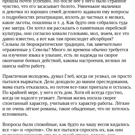
прошла почти успешно. Но после нее у него было странное
чувство, что его засасывает болото. Умненькие мальчики
и девочки из хороших семей деловито задавали ему вопросы
о подробностях репатриации, вплоть до частных и мелких,
какие льготы, пошлины и т. д. Как будто они собрались туда
уже завтра. Он хотел им рассказать о памятниках
еврей
ской
культуры, они согласно кивали головами, мол, знаем, все это
давно известно, а вот как там происходит абсорбция?
Cильны ли бюрократические традиции, так замечательно
отраженные у Севелы? Много ли времени обычно требуется
на изучение языка в ульпане, есть ли надежда на скорое
окончание боевых действий, каковы настроения, велики ли
шансы найти работу.
Практичная молодежь, думал Глеб, когда он уезжал, он просто
пытался вырваться. Дело доходило до мании преследования,
мама ехать отказалась, но потом все-таки приехала и осталась.
По крайней мере, у него есть дом. Хотя ей всегда грустно,
когда он надолго уезжает. Личная жизнь носила скорее
спонтанный характер, учитывая его характер работы. Лёгкие
и не очень лёгкие романы, такие обыденные, что не хотелось
вспоминать.
Вопросы были спокойные, как будто на чашу весов кидались
все «за» и «против». Он все пытался спросить их, как они