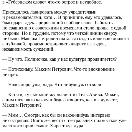
в «Губернском слове» что-то острое и неудобное.
Приходилось лавировать между учредителями
и рекламодателями, хотя… В принципе, ему это удавалось,
благодаря задекларированной свободе слова. Работать
по сравнению с советскими временами стало проще, с одной
стороны. Но и трудней, потому что четкой линии сверху
не было. Максим Петрович пытался создать иллюзию диалога
с публикой, продемонстрировать широту взглядов,
независимость суждений.
— Ну что, Полиночка, как у нас культура продвигается?
— Потихоньку, Максим Петрович. Что-то вдохновение
не прёт.
— Надо, дорогуша, надо. Что-нибудь уж сотвори.
— Кстати, тут заезжий журналист из Тель-Авива. Может,
с ним интервью какое-нибудь сотворить, как вы думаете,
Максим Петрович?
— Ммм… Смотри, как бы он какое-нибудь интервью
не состряпал. Опять же, вести с театральных подмостков уже
мало кого привлекают. Хиреет культура…