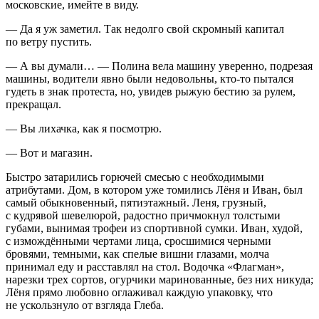
московские, имейте в виду.
— Да я уж заметил. Так недолго свой скромный капитал
по ветру пустить.
— А вы думали… — Полина вела машину уверенно, подрезая
машины, водители явно были недовольны, кто-то пытался
гудеть в знак протеста, но, увидев рыжую бестию за рулем,
прекращал.
— Вы лихачка, как я посмотрю.
— Вот и магазин.
Быстро
затарились
горючей смесью с необходимыми
атрибутами. Дом, в котором уже томились Лёня и Иван, был
самый обыкновенный, пятиэтажный. Леня, грузный,
с кудрявой шевелюрой, радостно причмокнул толстыми
губами, вынимая трофеи из спортивной сумки. Иван, худой,
с измождёнными чертами лица, сросшимися черными
бровями, темными, как спелые вишни глазами, молча
принимал еду и расставлял на стол. Водочка «Флагман»,
нарезки трех сортов, огурчики маринованные, без них никуда;
Лёня прямо любовно оглаживал каждую упаковку, что
не ускользнуло от взгляда Глеба.