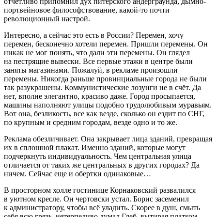
отчётливо припомнил дух питерского андерграунда, дымно-
портвейн
овое философствование, какой-то почти
революционный настрой.
Интересно, а сейчас это есть в
Росси
и? Перемен, хочу
перемен, бесконечно хотели перемен. Пришли перемены. Он
никак не мог понять,
что
дали эти перемены. Он глядел
на пестрящие вывески. Все первые этажи в центре были
заняты магазинами. Пожалуй, в рекламе произошли
перемены. Никогда раньше провинциальные города не были
так разукрашены. Коммунистические лозунги не в счёт. Да
нет, вполне элегантно, красиво даже. Город просыпается,
машины наполняют улицы подобно трудолюбивым муравьям.
Вот она, безликость, все как везде, сколько он ездит по СНГ,
по крупным и средним городам, везде одно и то же.
Реклама обезличивает. Она закрывает лица зданий, превращая
их в сплошной плакат. Именно зданий, которые могут
подчеркнуть индивидуальность. Чем центральная улица
отличается от таких же центральных в других городах? Да
ничем. Сейчас еще и обертки одинаковые…
В просторном холле гостинице Корнаковский развалился
в уютном кресле. Он чертовски устал. Борис засеменил
к администратору, чтобы всё уладить. Скорее в душ, смыть
себя всю грязь, нетерпеливо думал Глеб, вытирая платком