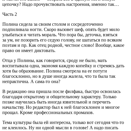
цепочку? Надо прочувствовать настроения, именно так…
Часть 2
Полина сидела за своим столом и сосредоточенно
подпиливала ногти. Скоро вызовет шеф, опять будет мило
улыбаться и читать мораль. Что пора бы, деточка, взяться
за ум, не позорить его седую голову, не шататься по всяким
поэтам и пр. Как отец родной, честное слово! Вообще, какое
право он имеет диктовать.
Отца у Полины, как говорится, сроду не было, мать
воспитывала одна, экономя каждую копейку и стремясь дать
хотя бы образование. Полина смотрела на ее потуги
благосклонно, но в душе иногда жалела, что та была так
непрактична. А сама-то она?
В редакцию она пришла после филфака, быстро освоилась
благодаря открытому и общительному характеру. Только
позже научилась быть иногда язвительной и перечить
начальству. Но редактор был к ней благосклонен и многое
прощал. Кроме профессиональных промахов.
Тема культуры была ей интересна, только вот сегодня что-то
не клеилось. Ну ни одной мысли в голове! А надо писать