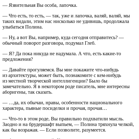
— Язвительная Вы особа, лапочка.
— Что есть, то есть, — так, уже и лапочка, валяй, валяй, мы
таких видали, этим нас нисколько не удивишь, продолжала
улыбаться Полина.
— Ну, а вот Вы, например, куда сегодня отправитесь? —
обычный поворот разговора, подумал Глеб.
— Я? Да пока никуда не надумала. А что, есть какие-то
предложения?
— Давайте прогуляемся. Вы мне покажите что-нибудь
из архитектуры, может быть, познакомите с кем-нибудь
из местной творческой интеллигенции? Было бы
замечательно. Я в некотором роде писатель, мне интересны
аборигены, так сказать.
— …да, их обычаи, нравы, особенности
нацио
нального
характера, пьяные посиделки и прочая, прочая…
— Что-то в этом роде, Вы правильно подхватили мысль.
Заодно и на брудершафт выпьем, — Полина тряхнула челкой,
как бы возражая. — Если позволите, разумеется.