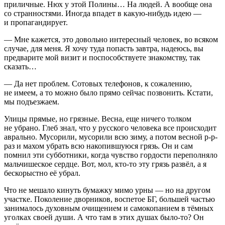
приличные. Нюх у этой Полины… На людей. А вообще она
со странностями. Иногда впадет в какую-нибудь идею —
и пропагандирует.
— Мне кажется, это довольно интересный человек, во всяком
случае, для меня. Я хочу туда попасть завтра, надеюсь, вы
предварите мой визит и поспособствуете знакомству, так
сказать…
— Да нет проблем. Сотовых телефонов, к сожалению,
не имеем, а то можно было прямо сейчас позвонить. Кстати,
мы подъезжаем.
Улицы прямые, но грязные. Весна, еще ничего толком
не убрано. Глеб знал, что у русского человека все происходит
аврально. Мусорили, мусорили всю зиму, а потом весной р-р-
раз и махом убрать всю накопившуюся грязь. Он и сам
помнил эти субботники, когда чувство гордости переполняло
мальчишеское сердце. Вот, мол, кто-то эту грязь развёл, а я
бескорыстно её убрал.
Что не мешало кинуть бумажку мимо урны — но на другом
участке. Поколение дворников, воспетое БГ, большей частью
занималось духовным очищением и самокопанием в тёмных
уголках своей души. А что там в этих душах было-то? Он