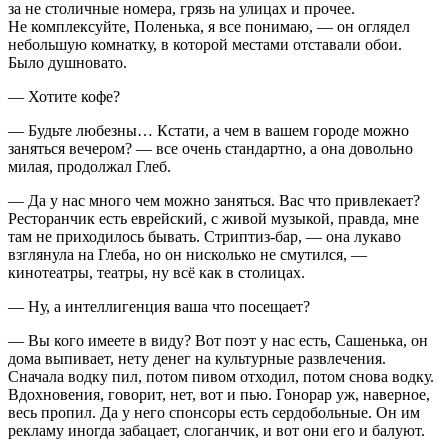
за не столичные номера, грязь на улицах и прочее.
Не комплексуйте, Поленька, я все понимаю, — он оглядел
небольшую комнатку, в которой местами отставали обои.
Было душновато.
— Хотите кофе?
— Будьте любезны… Кстати, а чем в вашем городе можно
заняться вечером? — все очень стандартно, а она довольно
милая, продолжал Глеб.
— Да у нас много чем можно заняться. Вас что привлекает?
Ресторанчик есть
еврей
ский, с живой музыкой, правда, мне
там не приходилось бывать.
Стриптиз
-бар, — она лукаво
взглянула на Глеба, но он нисколько не смутился, —
кинотеатры, театры, ну всё как в столицах.
— Ну, а интеллигенция ваша что посещает?
— Вы кого имеете в виду? Вот поэт у нас есть, Сашенька, он
дома выпивает, нету денег на культурные развлечения.
Сначала водку пил, потом пивом отходил, потом снова водку.
Вдохновения, говорит, нет, вот и пью. Гонорар уж, наверное,
весь пропил. Да у него спонсоры есть сердобольные. Он им
рекламу иногда забацает, слоганчик, и вот они его и балуют.