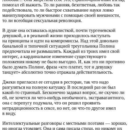
помогал ей выжить. То ли ранняя, безответная, любовь так
подействовала, то ли быстрое схватывание науки ловко
манипулировать мужчинами с помощью своей внешности,
то ли всеобщая
секс
уальная революция.
В душе она оставалась идеалисткой, почти тургеневской
девушкой, а в реальной жизни приходилось наступать
на принципы и идти на компромиссы. Над этой довольно
банальной и типичной ситуацией треугольника Полина
предпочитала не размышлять. Каждый из троих имел свой
интерес, а кардинальное изменение существующего
положения никому не было выгодно. И, как это ни противно
было думать Полине, фраза «кто платит, тот и девушку
танцует» абсолютно точно отражала действительность.
Джеки пригласил ее сегодня в ресторан, так что надо
разгуляться на полную катушку. В последний раз он был
какой-то странный. Бесконечно задавал вопрос, не скучно ли
ей, не хочется ли чего-нибудь необычного, экстравагантного,
она с перепугу подумала, что он решил проявить
нетрадиционность в
секс
е, но нет, он что-то другое имел
в виду.
Интеллектуальные разговоры с местными поэтами — хорошо,
но иногда утомляет. Она и сама писала стихи, но никому их