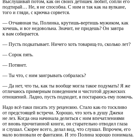
Выслушивай потом, как он своих детишек любит, сопли его
подтирай… Не, я не способна. С ним и так как на вулкане,
того и гляди, с крючка сорвется.
— Отчаянная ты, Полинка, крутишь-вертишь мужиком, как
хочешь, и все недовольна. Значит, не придешь? Он завтра
к вам собирается.
— Пусть подкатывает. Ничего хоть товарищ-то, сколько лет?
— Сорок пять.
— Потянет.
— Ты что, с ним заигрывать собралась?
— Да нет, что ты, как ты вообще могла такое подумать! Я же
отличаюсь примерным поведением и чистотой дружеских
отношений. Ладно, пусть подходит, я постараюсь ему помочь.
Надо всё-таки писать эту рецензию. Стало как-то тоскливо
от предстоящей встречи. Хорошо, что хоть в душу Джеки
не лез. Когда она начинала делиться с ним впечатлениями
от вновь прочитанной книги, он старательно отводил глаза
и слушал. Скорее всего, делал вид, что слушал. Впрочем, его
мало волновали ее фантазии. И это Полина хорошо понимала.