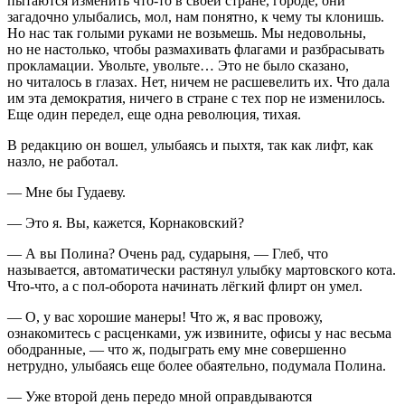
пытаются изменить что-то в своей стране, городе, они
загадочно улыбались, мол, нам понятно, к чему ты клонишь.
Но нас так голыми руками не возьмешь. Мы недовольны,
но не настолько, чтобы размахивать флагами и разбрасывать
прокламации. Увольте, увольте… Это не было сказано,
но читалось в глазах. Нет, ничем не расшевелить их. Что дала
им эта демократия, ничего в стране с тех пор не изменилось.
Еще один передел, еще одна революция, тихая.
В редакцию он вошел, улыбаясь и пыхтя, так как лифт, как
назло, не работал.
— Мне бы Гудаеву.
— Это я. Вы, кажется, Корнаковский?
— А вы Полина? Очень рад, сударыня, — Глеб, что
называется, автоматически растянул улыбку мартовского кота.
Что-что, а с пол-оборота начинать лёгкий флирт он умел.
— О, у вас хорошие манеры! Что ж, я вас провожу,
ознакомитесь с расценками, уж извините, офисы у нас весьма
ободранные, — что ж, подыграть ему мне совершенно
нетрудно, улыбаясь еще более обаятельно, подумала Полина.
— Уже второй день передо мной оправдываются