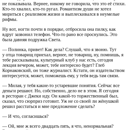
не показывала. Вернее, никому не говорила, что это её стихи.
Кто-то хвалил, кто-то ругал. Романтизм души не хотел
мириться с реализмом жизни и выплескивался в неумелые
рифмы.
Ну вот, ногти почти в порядке, отбросила она пилку, как
вдруг зазвонил телефон. Что-то рано все проснулись. Это
была давняя подружка Света.
— Полинка, привет! Как дела? Слушай, что я звоню. Тут
у отца товарищ приехал, вернее, не товарищ, ну, помнишь, я
тебе рассказывала, культурный клуб у нас есть, сегодня
лекция вечером, может, тебе интересно будет? Глеб
Корнаковский, он тоже журналист. Кстати, он издательством
интересуется, может, поможешь ему, у тебя ведь там связи.
— Милая, у тебя какие-то устаревшие понятия. Сейчас все
деньги решают. Но, собственно, дело не в этом. Я сегодня
в ресторан с Джеки иду. Он какой-то торжественный был,
сказал, что сюрприз готовит. Уж не со своей ли жёнушкой
решил расстаться и мне предложение сделать?
— И что, согласишься?
— Ой, мне ж всего двадцать пять, я что, ненормальная?