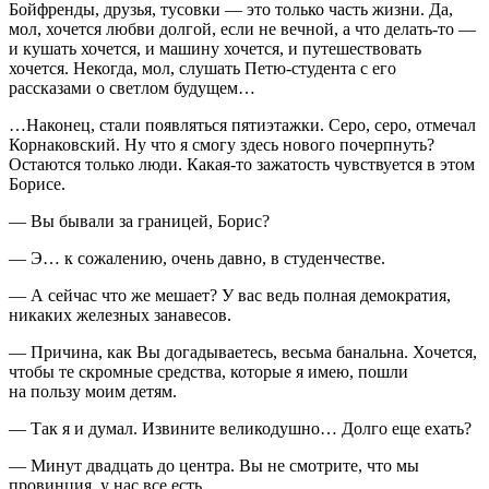
Бойфренды, друзья, тусовки — это только часть жизни. Да,
мол, хочется любви долгой, если не вечной, а что делать-то —
и кушать хочется, и машину хочется, и путешествовать
хочется. Некогда, мол, слушать Петю-студента с его
рассказами о светлом будущем…
…Наконец, стали появляться пятиэтажки. Серо, серо, отмечал
Корнаковский. Ну что я смогу здесь нового почерпнуть?
Остаются только люди. Какая-то зажатость чувствуется в этом
Борисе.
— Вы бывали за границей, Борис?
— Э… к сожалению, очень давно, в студенчестве.
— А сейчас что же мешает? У вас ведь полная демократия,
никаких железных занавесов.
— Причина, как Вы догадываетесь, весьма б
анальн
а. Хочется,
чтобы те скромные средства, которые я имею, пошли
на пользу моим детям.
— Так я и думал. Извините великодушно… Долго еще ехать?
— Минут двадцать до центра. Вы не смотрите, что мы
провинция, у нас все есть.