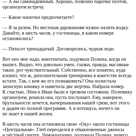
— А вы самонадеянный. Хорошо, позвоню парочке поэтов,
организуем встречу.
— Какие напитки предпочитаете?
— Я за рулем. Но местным дарованиям нужно налить водку.
Давайте, в шесть часов, у гостиницы, в каком номере
остановились?
— Пятьсот тринадцатый. Договорились, чудная леди.
Вот оно мне надо, кокетничать, подумала Полина, когда он
вышел. Видно, что довольно умен, глазки, правда, масляные
такие, рот чувствительный. Собственно, все понятно, куда
клонит, что ж, дополнительная тренировка в кокетстве всегда
кстати. Так, с кем же его познакомить? Она полистала
записную книжку и наметила две жертвы. Набрала номер.
К счастью, Лёня и Иван были в трезвом состоянии. Полемику
организуем, решила она, пусть послушает. Ему, наверное,
брутальности
хочется,
вычерпывания
нашей грязи, вот этого
и дадим по полной программе. А я потешусь, ничего он
не знает в нашей жизни.
В шесть часов она остановила свою «Оку» около гостиницы
«Центральная». Глеб переоделся в обыкновенные джинсы
и пёстрый свитер. Демократично, подумала Полина, нечего