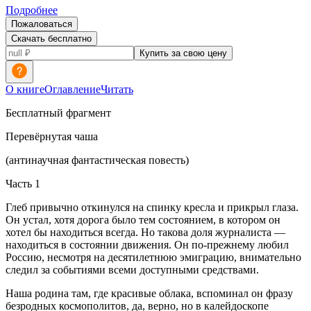
Подробнее
Пожаловаться
Скачать бесплатно
Купить за свою цену
О книге
Оглавление
Читать
Бесплатный фрагмент
Перевёрнутая чаша
(антинаучная фантастическая повесть)
Часть 1
Глеб привычно откинулся на спинку кресла и прикрыл глаза.
Он устал, хотя дорога было тем состоянием, в котором он
хотел бы находиться всегда. Но такова доля журналиста —
находиться в состоянии движения. Он по-прежнему любил
Росси
ю, несмотря на десят
илетн
юю эмиграцию, внимательно
следил за событиями всеми доступными средствами.
Наша родина там, где красивые облака, вспоминал он фразу
безродных космополитов, да, верно, но в калейдоскопе