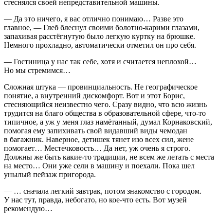
стеснялся своей непредставительной машины.
— Да это ничего, я вас отлично понимаю… Разве это
главное, — Глеб блеснул своими болотно-карими глазами,
запахивая расстёгнутую было легкую куртку на брюшке.
Немного прохладно, автоматически отметил он про себя.
— Гостиница у нас так себе, хотя и считается неплохой…
Но мы стремимся…
Сложная штука — провинциальность. Не географическое
понятие, а внутренний дискомфорт. Вот и этот Борис,
стесняющийся неизвестно чего. Сразу видно, что всю жизнь
трудится на благо общества в образовательной сфере, что-то
типичное, а уж у меня глаз намётанный, думал Корнаковский,
помогая ему запихивать свой видавший виды чемодан
в багажник. Наверное, детишек тянет изо всех сил, жене
помогает… Местечковость… Да нет, уж очень я строго.
Должны же быть какие-то традиции, не всем же летать с места
на место… Они уже сели в машину и поехали. Пока шел
унылый пейзаж пригорода.
— … сначала легкий завтрак, потом знакомство с городом.
У нас тут, правда, небогато, но кое-что есть. Вот музей
рекомендую…