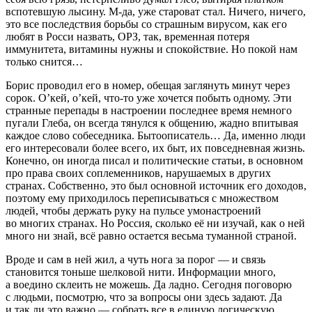
вспотевшую лысину. М-да, уже староват стал. Ничего, ничего,
это все последствия борьбы со страшным вирусом, как его
любят в
Росси
назвать, ОРЗ, так, временная потеря
иммунитета, витамины нужны и спокойствие. Но покой нам
только снится…
Борис проводил его в номер, обещая заглянуть минут через
сорок. О’кей, о’кей, что-то уже хочется побыть одному. Эти
странные перепады в настроении последнее время немного
пугали Глеба, он всегда тянулся к общению, жадно впитывая
каждое слово собеседника. Бытоописатель… Да, именно люди
его интересовали более всего, их быт, их повседневная жизнь.
Конечно, он иногда писал и политические статьи, в основном
про права своих соплеменников, нарушаемых в других
странах. Собственно, это был основной источник его доходов,
поэтому ему приходилось переписываться с множеством
людей, чтобы держать руку на пульсе умонастроений
во многих странах. Но
Росси
я, сколько её ни изучай, как о ней
много ни знай, всё равно остается весьма туманной страной.
Вроде и сам в ней жил, а чуть нога за порог — и связь
становится тоньше шелковой нити. Информации много,
а воедино склеить не можешь. Да ладно. Сегодня поговорю
с людьми, посмотрю, что за вопросы они здесь задают. Да
и так ли это важно — собрать все в единую логическую