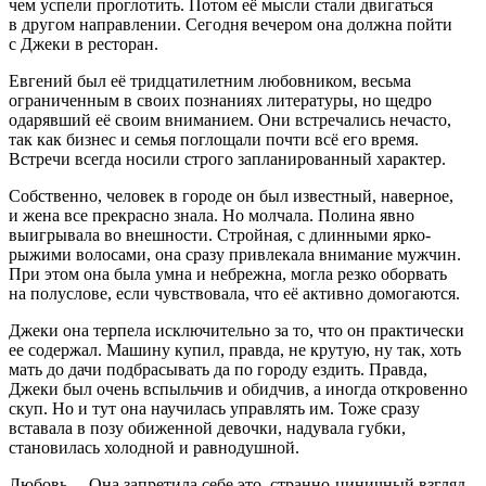
чем успели проглотить. Потом её мысли стали двигаться
в другом направлении. Сегодня вечером она должна пойти
с Джеки в ресторан.
Евгений был её тридцат
илетн
им любовником, весьма
ограниченным в своих познаниях литературы, но щедро
одарявший её своим вниманием. Они встречались нечасто,
так как бизнес и семья поглощали почти всё его время.
Встречи всегда носили строго запланированный характер.
Собственно, человек в городе он был известный, наверное,
и жена все прекрасно знала. Но молчала. Полина явно
выигрывала во внешности. Стройная, с длинными ярко-
рыжими волосами, она сразу привлекала внимание мужчин.
При этом она была умна и небрежна, могла резко оборвать
на полуслове, если чувствовала, что её активно домогаются.
Джеки она терпела исключительно за то, что он практически
ее содержал. Машину купил, правда, не
крутую
, ну так, хоть
мать до дачи подбрасывать да по городу ездить. Правда,
Джеки был очень вспыльчив и обидчив, а иногда откровенно
скуп. Но и тут она научилась управлять им. Тоже сразу
вставала в позу обиженной девочки, надувала губки,
становилась холодной и равнодушной.
Любовь… Она запретила себе это, странно-циничный взгляд