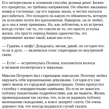
Его интересовали в основном способы
деланья
денег. Бизнес
его процветал, но требовал напряжения. Он обычно заказывал
номер в гостинице, где его хорошо знали, и честно пытался
расслабиться. Это походило на какую-то обязанность, которую
он исполнял почти без вдохновения. Наверное, он ее любит,
да и она к нему привязана. Но, как лейтмотив, в их встречах
всегда стучит «не то, это совсем не то, это просто уступка
жизни, это просто период боязни одиночества, это
принимание
жизни такой, какая она есть».
— Гудаева, к шефу! Дождалась, милая, давай, он сегодня что-
то не в духе, — включился голос секретарши по внутренней
связи.
— Есть! — встрепенулась Полина, взлохматила волосы
и мельком посмотрелась в зеркальце.
Максим Петрович был стареющим ловеласом. Поэтому любил
окружать себя хорошенькими девушками. Сегодня его уже
завёл
звонок из городской администрации. Опять пропустил
статейку с некорректными намёками. Но если не зажигать
публику пикантными подробностями, как же выжить. Жизнь
провинциальная так скучна, что, если не радовать публику
маленькими скандалами, и вовсе захиреет газета. Он очень
дорожил тем, что иногда выдавался случай сказать