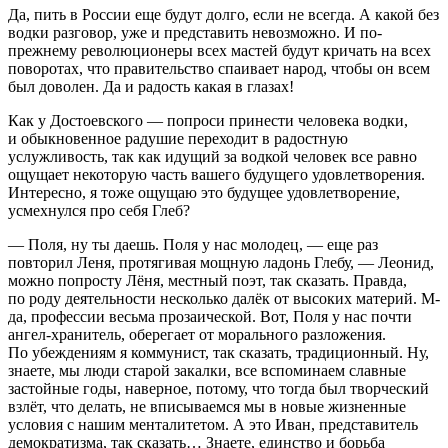
Да, пить в
Росси
и еще будут долго, если не всегда. А какой без
водки разговор, уже и представить невозможно. И по-
прежнему революционеры всех мастей будут кричать на всех
поворотах, что правительство спаивает народ, чтобы он всем
был доволен. Да и радость какая в глазах!
Как у Достоевского — попроси принести человека водки,
и обыкновенное радушие переходит в радостную
услужливость, так как идущий за водкой человек все равно
ощущает некоторую часть вашего будущего удовлетворения.
Интересно, я тоже ощущаю это будущее удовлетворение,
усмехнулся про себя Глеб?
— Поля, ну ты даешь. Поля у нас молодец, — еще раз
повторил Леня, протягивая мощную ладонь Глебу, — Леонид,
можно попросту Лёня, местный поэт, так сказать. Правда,
по роду деятельности несколько далёк от высоких материй. М-
да, профессии весьма прозаической. Вот, Поля у нас почти
ангел-хранитель, оберегает от морального разложения.
По убеждениям я коммунист, так сказать, традиционный. Ну,
знаете, мы люди старой закалки, все вспоминаем славные
застойные годы, наверное, потому, что тогда был творческий
взлёт, что делать, не вписываемся мы в новые жизненные
условия с нашим менталитетом. А это Иван, представитель
демократизма, так сказать… Знаете, единство и борьба