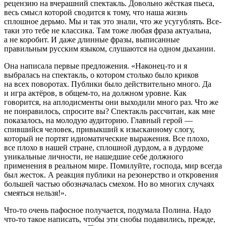
рецензию на вчерашний спектакль. Довольно жёсткая пьеса,
весь смысл которой сводится к тому, что наша жизнь
сплошное дерьмо. Мы и так это знали, что же усугублять. Все-
таки это тебе не классика. Там тоже любая фраза актуальна,
а не коробит. И даже длинные фразы, выписанные
правильным русским языком, слушаются на одном дыхании.
Она написала первые предложения. «Наконец-то и я
выбралась на спектакль, о котором столько было криков
на всех поворотах. Публики было действительно много. Да
и игра актёров, в общем-то, на должном уровне. Как
говорится, на аплодисменты они выходили много раз. Что же
не понравилось, спросите вы? Спектакль рассчитан, как мне
показалось, на молодую аудиторию. Главный герой —
спившийся человек, привыкший к изысканному слогу,
который не портят идиоматические выражения. Все плохо,
все плохо в нашей стране, сплошной дурдом, а в дурдоме
уникальные личности, не нашедшие себе должного
применения в реальном мире. Помилуйте, господа, мир всегда
был жесток. А реакция публики на резонерство и откровения
большей частью обозначалась смехом. Но во многих случаях
смеяться нельзя!».
Что-то очень пафосное получается, подумала Полина. Надо
что-то такое написать, чтобы эти снобы подавились, прежде,