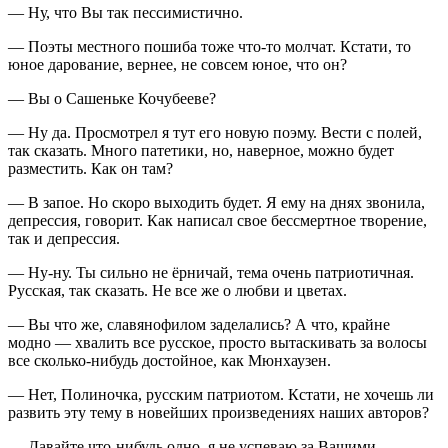
— Ну, что Вы так пессимистично.
— Поэты местного пошиба тоже что-то молчат. Кстати, то
юное дарование, вернее, не совсем юное, что он?
— Вы о Сашеньке Кочубееве?
— Ну да. Просмотрел я тут его новую поэму. Вести с полей,
так сказать. Много патетики, но, наверное, можно будет
разместить. Как он там?
— В запое. Но скоро выходить будет. Я ему на днях звонила,
депрессия, говорит. Как написал свое бессмертное творение,
так и депрессия.
— Ну-ну. Ты сильно не ёрничай, тема очень патриотичная.
Русская, так сказать. Не все же о любви и цветах.
— Вы что же, славянофилом заделались? А что, крайне
модно — хвалить все русское, просто вытаскивать за волосы
все сколько-нибудь достойное, как Мюнхаузен.
— Нет, Полиночка, русским патриотом. Кстати, не хочешь ли
развить эту тему в новейших произведениях наших авторов?
— Давайте что-нибудь одно, я не успеваю за Вашими