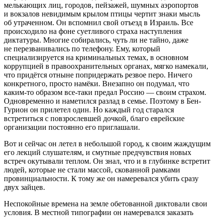
мелькающих лиц, городов, пейзажей, шумных аэропортов
и вокзалов невидимым крылом птицы чертит знаки мысль
об утраченном. Он вспомнил свой отъезд в Израиль. Все
происходило на фоне суетливого страха наступления
диктатуры. Многие собирались, чуть ли не тайно, даже
не перезванивались по телефону. Ему, который
специализируется на криминальных темах, в основном
коррупцией в правоохранительных органах, мягко намекали,
что придётся отныне попридержать резвое перо. Ничего
конкретного, просто намёки. Внезапно он подумал, что
каким-то образом все-таки предал
Росси
ю — своим страхом.
Одновременно и наметился разлад в семье. Поэтому в Бен-
Гурион он прилетел один. Но каждый год старался
встретиться с повзрослевшей дочкой, благо
еврей
ские
организации постоянно его приглашали.
Вот и сейчас он летел в небольшой город, к своим жаждущим
его лекций слушателям, и смутные предчувствия новых
встреч окутывали теплом. Он знал, что и в глубинке встретит
людей, которые не стали массой, скованной рамками
провинциальности. К тому же он намеревался убить сразу
двух зайцев.
Неспокойные времена на земле обетованной диктовали свои
условия. В местной типографии он намеревался заказать