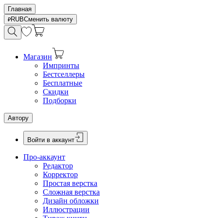
Главная
RUB
Сменить валюту
Магазин
Импринты
Бестселлеры
Бесплатные
Скидки
Подборки
Автору
Войти в аккаунт
Про-аккаунт
Редактор
Корректор
Простая верстка
Сложная верстка
Дизайн обложки
Иллюстрации