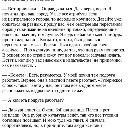
— Вот привычка… Оправдываться. Да я верю, верю. Я
почитал про ваш город. У вас все атрибуты если
не центрального города, то довольно крупного. Давайте уже
общаться на равных, прошу вас. Чем быстрее мы перестанем
обращать внимание на внешние признаки, определяющие
наше положение, тем лучше. Я ведь не банкир какой-нибудь,
просто журналист. Когда-то, кстати, был довольно
перспективным — в
Росси
и. Был едок и злободневен,
а сейчас… Про культуру пишу, да так, что под руку попадется.
В основном по стране езжу, тут вот новеллы задумал издать.
Кстати, нет ли у вас знакомых в издательстве, не припомню,
как называется…
— «Комета». Есть, разумеется. У моей дочки там подруга
работает. Вернее, она в местной газете работает, «Губернское
слово», такая газета у нас, они там все в одном месте
расположены, кадры почти одни и те же.
— А кем эта подруга работает?
— Да журналистка. Очень бойкая девица. Палец в рот
не клади. Она рубрику культуры ведёт, так что все тусовки
богемные посещает. И мою туда же тянет. Я сначала
сопротивлялся, но, в принципе, там люди всё-таки