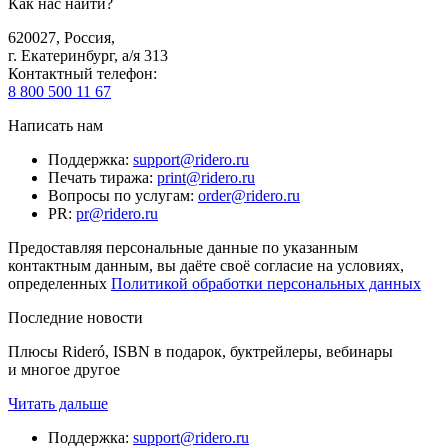
Как нас найти?
620027
,
Россия
,
г. Екатеринбург, а/я 313
Контактный телефон
:
8 800 500 11 67
Написать нам
Поддержка
:
support@ridero.ru
Печать тиража
:
print@ridero.ru
Вопросы по услугам
:
order@ridero.ru
PR
:
pr@ridero.ru
Предоставляя персональные данные по указанным
контактным данным, вы даёте своё согласие на условиях,
определенных
Политикой обработки персональных данных
Последние новости
Плюсы Rideró, ISBN в подарок, буктрейлеры, вебинары
и многое другое
Читать дальше
Поддержка
:
support@ridero.ru