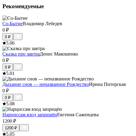
Рекомендуемые
Со-Бытие
Владимир Лебедев
0
₽
0
₽
5.0
6
Сказка про завтра
Денис Макошенко
0
₽
0
₽
5.0
1
Дыхание снов — неназванное Рождество
Ирина Питерская
0
₽
0
₽
5.0
8
Нарциссам вход запрещён
Евгения Саженцева
1200
₽
1200
₽
5.0
5