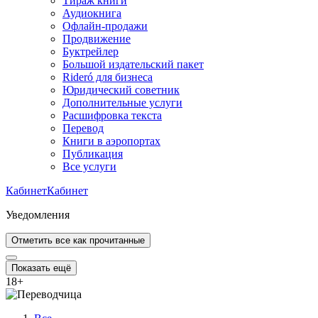
Тираж книги
Аудиокнига
Офлайн-продажи
Продвижение
Буктрейлер
Большой издательский пакет
Rideró для бизнеса
Юридический советник
Дополнительные услуги
Расшифровка текста
Перевод
Книги в аэропортах
Публикация
Все услуги
Кабинет
Кабинет
Уведомления
Отметить все как прочитанные
Показать ещё
18
+