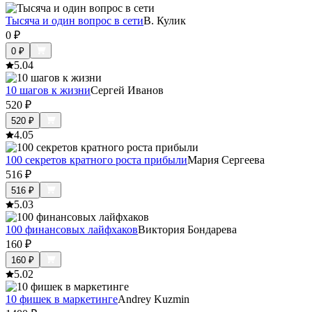
Тысяча и один вопрос в сети
В. Кулик
0
₽
0
₽
5.0
4
10 шагов к жизни
Сергей Иванов
520
₽
520
₽
4.0
5
100 секретов кратного роста прибыли
Мария Сергеева
516
₽
516
₽
5.0
3
100 финансовых лайфхаков
Виктория Бондарева
160
₽
160
₽
5.0
2
10 фишек в маркетинге
Andrey Kuzmin