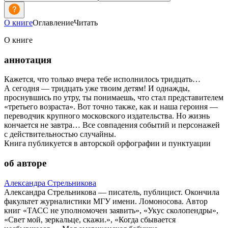
О книге
Оглавление
Читать
О книге
аннотация
Кажется, что только вчера тебе исполнилось тридцать…
А сегодня — тридцать уже твоим детям! И однажды,
проснувшись по утру, ты понимаешь, что стал представителем
«третьего возраста». Вот точно также, как и наша героиня —
переводчик крупного московского издательства. Но жизнь
кончается не завтра… Все совпадения событий и персонажей
с действительностью случайны.
Книга публикуется в авторской орфографии и пунктуации
об авторе
Александра Стрельникова
Александра Стрельникова — писатель, публицист. Окончила
факультет журналистики МГУ имени. Ломоносова. Автор
книг «ТАСС не уполномочен заявить», «Укус сколопендры»,
«Свет мой, зеркальце, скажи.», «Когда сбывается