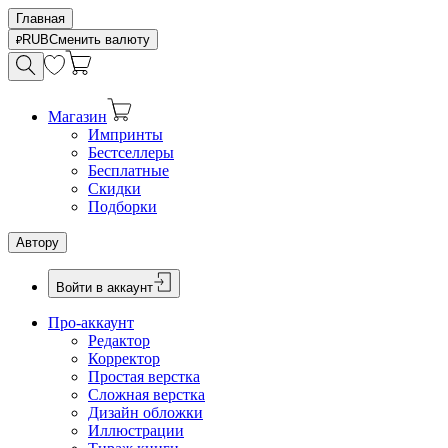
Главная
RUB
Сменить валюту
Магазин
Импринты
Бестселлеры
Бесплатные
Скидки
Подборки
Автору
Войти в аккаунт
Про-аккаунт
Редактор
Корректор
Простая верстка
Сложная верстка
Дизайн обложки
Иллюстрации