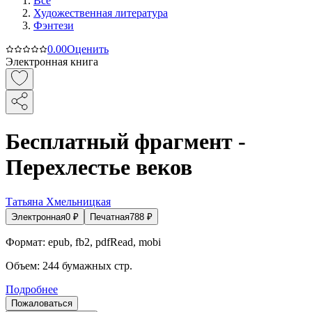
Все
Художественная литература
Фэнтези
0.0
0
Оценить
Электронная книга
Бесплатный фрагмент -
Перехлестье веков
Татьяна Хмельницкая
Электронная
0
₽
Печатная
788
₽
Формат:
epub, fb2, pdfRead, mobi
Объем:
244
бумажных стр.
Подробнее
Пожаловаться