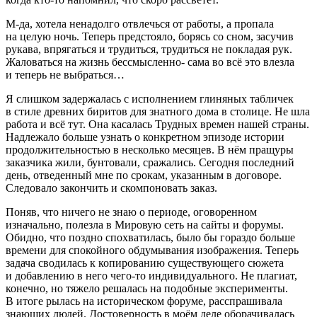
М-да, хотела ненадолго отвлечься от работы, а пропала
на целую ночь. Теперь предстояло, борясь со сном, засучив
рукава, впрягаться и трудиться, трудиться не покладая рук.
Жаловаться на жизнь бессмысленно- сама во всё это влезла
и теперь не выбраться…
Я слишком задержалась с исполнением глиняных табличек
в стиле древних биритов для знатного дома в столице. Не шла
работа и всё тут. Она касалась Трудных времен нашей страны.
Надлежало больше узнать о конкретном эпизоде истории
продолжительностью в несколько месяцев. В нём пращуры
заказчика жили, бунтовали, сражались. Сегодня последний
день, отведенный мне по срокам, указанным в договоре.
Следовало закончить и скомпоновать заказ.
Поняв, что ничего не знаю о периоде, оговоренном
изначально, полезла в Мировую сеть на сайты и форумы.
Обидно, что поздно спохватилась, было бы гораздо больше
времени для спокойного обдумывания изображения. Теперь
задача сводилась к копированию существующего сюжета
и добавлению в него чего-то индивидуального. Не плагиат,
конечно, но тяжело решалась на подобные эксперименты.
В итоге рылась на историческом форуме, расспрашивала
знающих людей. Достоверность в моём деле оборачивалась