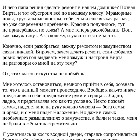
И чего папа решил сделать ремонт в нашем домишке? Позвал
Вирта, и тот обустроил всё по высшему классу! Мраморные
полы, хрустальные люстры, гобелены и ещё всякая разная,
но уже современная дребедень. Красиво получилось, тут
не придерёшься, но зачем? А мне теперь расхлёбывать. Вон,
как замуж тянут. А я скольжу, и ухватиться не за что.
Конечно, если разобраться, между ремонтом и замужеством
связи никакой. Впрочем, зачем делать ремонт, если собрался
ровно через год выдавать меня замуж и настроил Вирта
на разговоры со мной на эту тему?
Ох, этих магов искусства не поймёшь!
Мне хотелось остановиться, немного прийти в себя, осознать
то, что в данный момент происходило. Вообще я как-то иначе
представляла себе предложение руки и сердца… Ладно,
ладно, я представляла это как-то условно. Некто позовёт
замуж, наденет мне на руку кольцо Физора — бога семьи
и брака, и с меня падёт Наложение. Но даже в самых
необычных размышлениях о замужестве, а были и такие, меня
не брали в жёны так стремительно.
Я ухватилась за
косяк
входной двери, стараясь сопротивляться
Громиле. Он дёрнул сильнее, а я едва устояла на ногах.