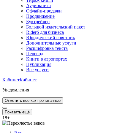
Тираж книги
Аудиокнига
Офлайн-продажи
Продвижение
Буктрейлер
Большой издательский пакет
Rideró для бизнеса
Юридический советник
Дополнительные услуги
Расшифровка текста
Перевод
Книги в аэропортах
Публикация
Все услуги
Кабинет
Кабинет
Уведомления
Отметить все как прочитанные
Показать ещё
18
+