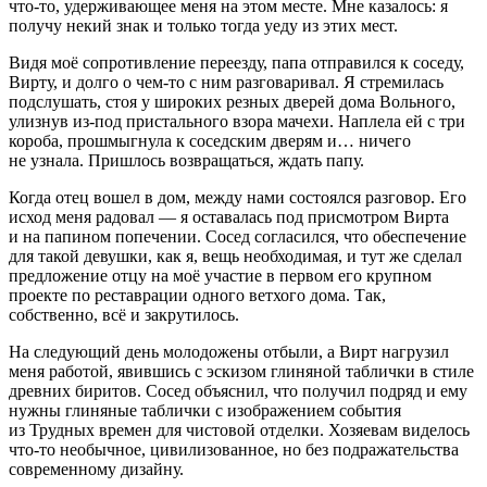
что-то, удерживающее меня на этом месте. Мне казалось: я
получу некий знак и только тогда уеду из этих мест.
Видя моё сопротивление переезду, папа отправился к соседу,
Вирту, и долго о чем-то с ним разговаривал. Я стремилась
подслушать, стоя у широких резных дверей дома Вольного,
улизнув из-под пристального взора мачехи. Наплела ей с три
короба, прошмыгнула к соседским дверям и… ничего
не узнала. Пришлось возвращаться, ждать папу.
Когда отец вошел в дом, между нами состоялся разговор. Его
исход меня радовал — я оставалась под присмотром Вирта
и на папином попечении. Сосед согласился, что обеспечение
для такой девушки, как я, вещь необходимая, и тут же сделал
предложение отцу на моё участие в первом его крупном
проекте по реставрации одного ветхого дома. Так,
собственно, всё и закрутилось.
На следующий день молодожены отбыли, а Вирт нагрузил
меня работой, явившись с эскизом глиняной таблички в стиле
древних биритов. Сосед объяснил, что получил подряд и ему
нужны глиняные таблички с изображением события
из Трудных времен для чистовой отделки. Хозяевам виделось
что-то необычное, цивилизованное, но без подражательства
современному дизайну.