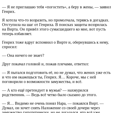
— Я не приглашаю тебя «погостить», а беру в жены, — заявил
Генрих.
Я хотела что-то возразить, но промолчала, теряясь в догадках.
Отступила на шаг от Генриха. В поисках защиты воззрилась
на Вирта. Он привёл этого сумасшедшего ко мне, вот пусть
теперь избавляет.
Генрих тоже вдруг вспомнил о Вирте и, обернувшись к нему,
спросил:
— Она ничего не знает?
Друг покачал головой и, пожав плечами, ответил:
— Я пытался подготовить её, но не думал, что жених уже есть
и что им окажешься ты, Генрих. Я… Короче, мы с ней
поговорили о возможности замужества, и всё.
— А кто ещё претендует в мужья? — нахмурился
родственник. — Ведь всё четко было сказано до этого.
— Я… Видимо не очень понял Нара, — покаялся Вирт. —
Думал, он хочет снять Наложение со своей дочери через
замужество гипотетически, но не догадался, что всё уже