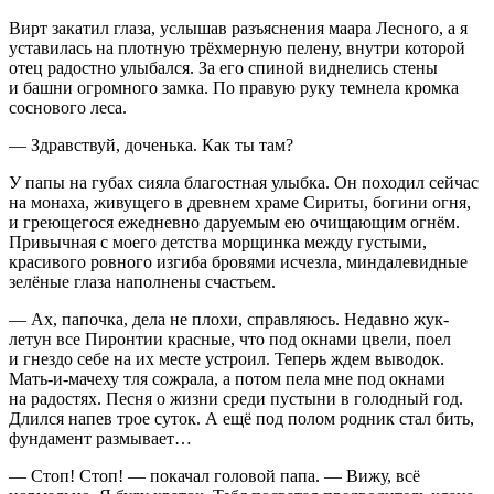
Вирт закатил глаза, услышав разъяснения маара Лесного, а я
уставилась на плотную трёхмерную пелену, внутри которой
отец радостно улыбался. За его спиной виднелись стены
и башни огромного замка. По правую руку темнела кромка
соснового леса.
— Здравствуй, доченька. Как ты там?
У папы на губах сияла благостная улыбка. Он походил сейчас
на монаха, живущего в древнем храме Сириты, богини огня,
и греющегося ежедневно даруемым ею очищающим огнём.
Привычная с моего детства морщинка между густыми,
красивого ровного изгиба бровями исчезла, миндалевидные
зелёные глаза наполнены счастьем.
— Ах, папочка, дела не плохи, справляюсь. Недавно жук-
летун все Пиронтии красные, что под окнами цвели, поел
и гнездо себе на их месте устроил. Теперь ждем выводок.
Мать-и-мачеху тля сожрала, а потом пела мне под окнами
на радостях. Песня о жизни среди пустыни в голодный год.
Длился напев трое суток. А ещё под полом родник стал бить,
фундамент размывает…
— Стоп! Стоп! — покачал головой папа. — Вижу, всё