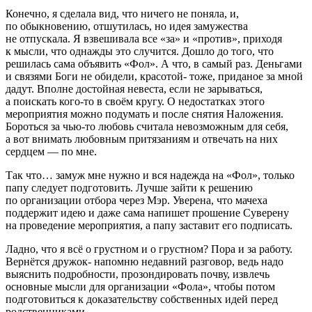
Конечно, я сделала вид, что ничего не поняла, и,
по обыкновению, отшутилась, но идея замужества
не отпускала. Я взвешивала все «за» и «против», приходя
к мысли, что однажды это случится. Дошло до того, что
решилась сама объявить «Фол». А что, в самый раз. Деньгами
и связями Боги не обидели, красотой- тоже, приданое за мной
дадут. Вполне достойная невеста, если не зарываться,
а поискать кого-то в своём кругу. О недостатках этого
мероприятия можно подумать и после снятия Наложения.
Бороться за чью-то любовь считала невозможным для себя,
а вот внимать любовным притязаниям и отвечать на них
сердцем — по мне.
Так что… замуж мне нужно и вся надежда на «Фол», только
папу следует подготовить. Лучше зайти к решению
по организации отбора через Мэр. Уверена, что мачеха
поддержит идею и даже сама напишет прошение Суверену
на проведение мероприятия, а папу заставит его подписать.
Ладно, что я всё о грустном и о грустном? Пора и за работу.
Вернётся дружок- напомню недавний разговор, ведь надо
выяснить подробности, прозондировать почву, извлечь
основные мысли для организации «Фола», чтобы потом
подготовиться к доказательству собственных идей перед
родственниками.