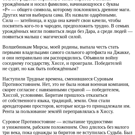
урождённым и носил фамилию, начинающуюся с буквы
«Р» — общего символа, которому поклонялись древние маги.
Других магия выбирала сама. Их назвали одарёнными.
Сила — затейница, и куда она качнёт свои качели, чтобы
посвятить кого-то в чародеи, предположить трудно. В семьях
урождённых могли появиться люди без Дара, а среди людей —
появиться малыш с магической силой.
Волшебникам Мирсы, моей родины, выпала честь стать
первыми владельцами самого сильного артефакта на Джакке,
и они неправильно им распорядились. Объявили войну
соседнему государству, Хиссе, и проиграли. Победителей
не судят, но как быть побеждённым?
Наступили Трудные времена, сменившиеся Суровым
Противостоянием. Нет, это не была новая военная компания,
скорее согласие с навязанными страной — победителем,
Хиссой, условиями. Биритам пришлось отказаться
от собственного языка, традиций, земли. Они стали
арендаторами просторов, которые когда-то принадлежали им.
Рента за пользование землёй переправлялась в Хиссу.
Суровое Противостояние — испытание трудностями
и унижением, рабским положением. Оно длилось без малого
три века, пока однажды за биритов не вступилась Судьба. Был