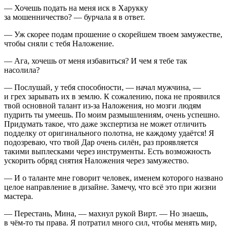
— Хочешь подать на меня иск в Харукку
за мошенничество? — бурчала я в ответ.
— Уж скорее подам прошение о скорейшем твоем замужестве,
чтобы сняли с тебя Наложение.
— Ага, хочешь от меня избавиться? И чем я тебе так
насолила?
— Послушай, у тебя способности, — начал мужчина, —
и грех зарывать их в землю. К сожалению, пока не проявился
твой основной талант из-за Наложения, но мозги людям
пудрить ты умеешь. По моим размышлениям, очень успешно.
Придумать такое, что даже экспертиза не может отличить
подделку от оригинального полотна, не каждому удаётся! Я
подозреваю, что твой Дар очень силён, раз проявляется
такими выплесками через инструменты. Есть возможность
ускорить обряд снятия Наложения через замужество.
— И о таланте мне говорит человек, именем которого названо
целое направление в дизайне. Замечу, что всё это при жизни
мастера.
— Перестань, Мина, — махнул рукой Вирт. — Но знаешь,
в чём-то ты права. Я потратил много сил, чтобы менять мир,