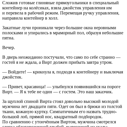
Сложив готовые глиняные прямоугольники в специальный
контейнер на колёсиках, взяла джойстик управления им
и перевела в рабочий режим. Перемещая ручку управления,
направила контейнер в холл.
Закатные лучи проникали через большие окна неровными
полосками и упирались в мраморный пол, образуя небольшие
пятна.
Вечер.
В дверь неожиданно постучали, что само по себе странно —
гостей я не ждала, а Вирт должен прибыть завтра утром.
— Войдите! — крикнула я, подходя к контейнеру и выключая
джойстик.
— Привет, красавица! — улыбнулся появившийся на пороге
Вирт. — Я к тебе не один — с гостем. Это наш заказчик.
За щуплой спиной Вирта стоял довольно высокий молодой
мужчина лет двадцати пяти. Одет он был в брюки из толстой
ткани, кожаную куртку. Симпатичным его назвать трудно-
большой лоб, прямой нос, квадратный подбородок.
По сравнению с утончённым Виртом, мужчина смотрелся
слегка облагороженной глыбой, вырезанной из скалы.