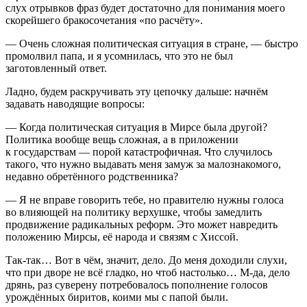
слух отрывков фраз будет достаточно для понимания моего
скорейшего бракосочетания «по расчёту».
— Очень сложная политическая ситуация в стране, — быстро
промолвил папа, и я усомнилась, что это не был
заготовленный ответ.
Ладно, будем раскручивать эту цепочку дальше: начнём
задавать наводящие вопросы:
— Когда политическая ситуация в Мирсе была другой?
Политика вообще вещь сложная, а в приложении
к государствам — порой катастрофичная. Что случилось
такого, что нужно выдавать меня замуж за малознакомого,
недавно обретённого родственника?
— Я не вправе говорить тебе, но правителю нужны голоса
во влияющей на политику верхушке, чтобы замедлить
продвижение радикальных реформ. Это может навредить
положению Мирсы, её народа и связям с Хиссой.
Так-так… Вот в чём, значит, дело. До меня доходили слухи,
что при дворе не всё гладко, но чтоб настолько… М-да, дело
дрянь, раз суверену потребовалось пополнение голосов
урождённых биритов, коими мы с папой были.