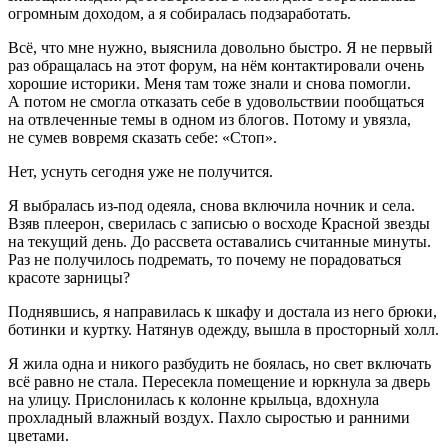
огромным доходом, а я собиралась подзаработать.
Всё, что мне нужно, выяснила довольно быстро. Я не первый
раз обращалась на этот форум, на нём контактировали очень
хорошие историки. Меня там тоже знали и снова помогли.
А потом не смогла отказать себе в удовольствии пообщаться
на отвлеченные темы в одном из блогов. Потому и увязла,
не сумев вовремя сказать себе: «Стоп».
Нет, уснуть сегодня уже не получится.
Я выбралась из-под одеяла, снова включила ночник и села.
Взяв плеерон, сверилась с записью о восходе Красной звезды
на текущий день. До рассвета оставались считанные минуты.
Раз не получилось подремать, то почему не порадоваться
красоте зарницы?
Поднявшись, я направилась к шкафу и достала из него брюки,
ботинки и куртку. Натянув одежду, вышла в просторный холл.
Я жила одна и никого разбудить не боялась, но свет включать
всё равно не стала. Пересекла помещение и юркнула за дверь
на улицу. Прислонилась к колонне крыльца, вдохнула
прохладный влажный воздух. Пахло сыростью и ранними
цветами.