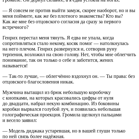
— Я совсем не против выйти замуж, скорее наоборот, но и вы
меня поймите, как же без плотного знакомства? Кто вы?
Как же мне без отцовского согласия да сразу за первого
встречного?
Генрих перестал меня тянуть. Я едва не упала, когда
сопротивляться стало некому,
косяк
помог — натолкнулась
на него плечом. Генрих развернулся и, сотворив руну
терпения, возложил на свою голову. Нет, чтобы мне облегчить
понимание, так он только о себе и заботится, жених
называется!
— Так-то лучше, — облегчённо вздохнул он. — Ты права: без
отцовского благословения никак.
Мужчина вытащил из брюк небольшую коробочку
с кнопками, на которых красовались цифры от нуля
до двадцати, набрал некую комбинацию. Из боковины
коробки вырвался голубой луч, и появилась небольшая
голографическая проекция. Громила щелкнул пальцами
и весело заявил:
— Модель диджака устаревшая, но в вашей глуши только
по ней связь более надёжная.