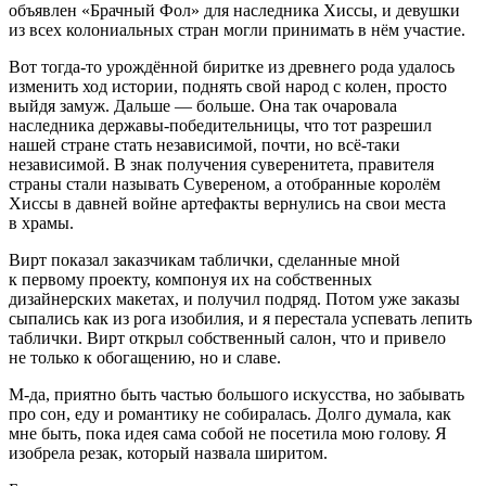
объявлен «Брачный Фол» для наследника Хиссы, и девушки
из всех колониальных стран могли принимать в нём участие.
Вот тогда-то урождённой биритке из древнего рода удалось
изменить ход истории, поднять свой народ с колен, просто
выйдя замуж. Дальше — больше. Она так очаровала
наследника державы-победительницы, что тот разрешил
нашей стране стать независимой, почти, но всё-таки
независимой. В знак получения суверенитета, правителя
страны стали называть Сувереном, а отобранные королём
Хиссы в давней войне артефакты вернулись на свои места
в храмы.
Вирт показал заказчикам таблички, сделанные мной
к первому проекту, компонуя их на собственных
дизайнерских макетах, и получил подряд. Потом уже заказы
сыпались как из рога изобилия, и я перестала успевать лепить
таблички. Вирт открыл собственный салон, что и привело
не только к обогащению, но и славе.
М-да, приятно быть частью большого искусства, но забывать
про сон, еду и романтику не собиралась. Долго думала, как
мне быть, пока идея сама собой не посетила мою голову. Я
изобрела резак, который назвала ширитом.