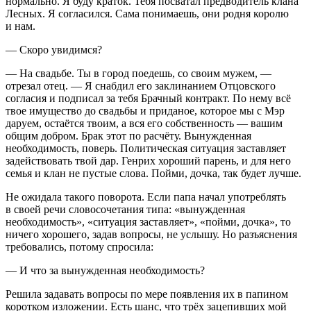
нормально. Я буду краток. Тебя посватал предводитель клана
Лесных. Я согласился. Сама понимаешь, они родня королю
и нам.
— Скоро увидимся?
— На свадьбе. Ты в город поедешь, со своим мужем, —
отрезал отец. — Я снабдил его заклинанием Отцовского
согласия и подписал за тебя Брачный контракт. По нему всё
твое имущество до свадьбы и приданое, которое мы с Мэр
даруем, остаётся твоим, а вся его собственность — вашим
общим добром. Брак этот по расчёту. Вынужденная
необходимость, поверь. Политическая ситуация заставляет
задействовать твой дар. Генрих хороший парень, и для него
семья и клан не пустые слова. Пойми, дочка, так будет лучше.
Не ожидала такого поворота. Если папа начал употреблять
в своей речи словосочетания типа: «вынужденная
необходимость», «ситуация заставляет», «пойми, дочка», то
ничего хорошего, задав вопросы, не услышу. Но разъяснения
требовались, потому спросила:
— И что за вынужденная необходимость?
Решила задавать вопросы по мере появления их в папином
коротком изложении. Есть шанс, что трёх зацепивших мой