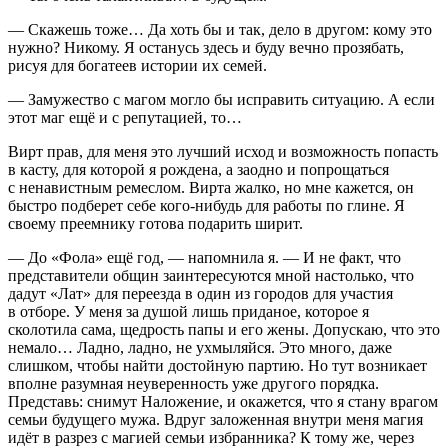
— Скажешь тоже… Да хоть бы и так, дело в другом: кому это
нужно? Никому. Я останусь здесь и буду вечно прозябать,
рисуя для богатеев истории их семей.
— Замужество с магом могло бы исправить ситуацию. А если
этот маг ещё и с репутацией, то…
Вирт прав, для меня это лучший исход и возможность попасть
в касту, для которой я рождена, а заодно и попрощаться
с ненавистным ремеслом. Вирта жалко, но мне кажется, он
быстро подберет себе кого-нибудь для работы по глине. Я
своему преемнику готова подарить ширит.
— До «Фола» ещё год, — напомнила я. — И не факт, что
представители общин заинтересуются мной настолько, что
дадут «Лат» для переезда в один из городов для участия
в отборе. У меня за душой лишь приданое, которое я
сколотила сама, щедрость папы и его жены. Допускаю, что это
немало… Ладно, ладно, не ухмыляйся. Это много, даже
слишком, чтобы найти достойную партию. Но тут возникает
вполне разумная неуверенность уже другого порядка.
Представь: снимут Наложение, и окажется, что я стану врагом
семьи будущего мужа. Вдруг заложенная внутри меня магия
идёт в разрез с магией семьи избранника? К тому же, через