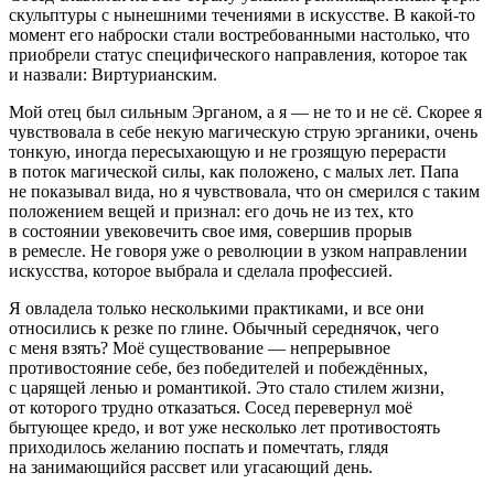
скульптуры с нынешними течениями в искусстве. В какой-то
момент его наброски стали востребованными настолько, что
приобрели статус специфического направления, которое так
и назвали: Виртурианским.
Мой отец был сильным Эрганом, а я — не то и не сё. Скорее я
чувствовала в себе некую магическую струю эрганики, очень
тонкую, иногда пересыхающую и не грозящую перерасти
в поток магической силы, как положено, с малых лет. Папа
не показывал вида, но я чувствовала, что он смерился с таким
положением вещей и признал: его дочь не из тех, кто
в состоянии увековечить свое имя, совершив прорыв
в ремесле. Не говоря уже о революции в узком направлении
искусства, которое выбрала и сделала профессией.
Я овладела только несколькими практиками, и все они
относились к резке по глине. Обычный середнячок, чего
с меня взять? Моё существование — непрерывное
противостояние себе, без победителей и побеждённых,
с царящей ленью и романтикой. Это стало стилем жизни,
от которого трудно отказаться. Сосед перевернул моё
бытующее кредо, и вот уже несколько лет противостоять
приходилось желанию поспать и помечтать, глядя
на занимающийся рассвет или угасающий день.