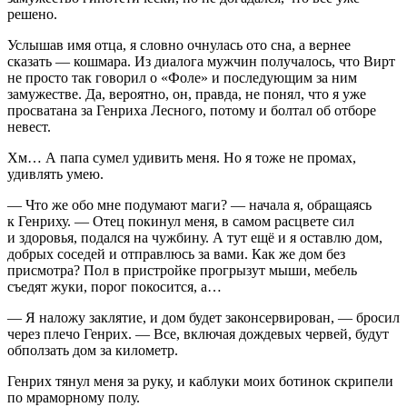
решено.
Услышав имя отца, я словно очнулась ото сна, а вернее
сказать — кошмара. Из диалога мужчин получалось, что Вирт
не просто так говорил о «Фоле» и последующим за ним
замужестве. Да, вероятно, он, правда, не понял, что я уже
просватана за Генриха Лесного, потому и болтал об отборе
невест.
Хм… А папа сумел удивить меня. Но я тоже не промах,
удивлять умею.
— Что же обо мне подумают маги? — начала я, обращаясь
к Генриху. — Отец покинул меня, в самом расцвете сил
и здоровья, подался на чужбину. А тут ещё и я оставлю дом,
добрых соседей и отправлюсь за вами. Как же дом без
присмотра? Пол в пристройке прогрызут мыши, мебель
съедят жуки, порог покосится, а…
— Я наложу заклятие, и дом будет законсервирован, — бросил
через плечо Генрих. — Все, включая дождевых червей, будут
обползать дом за километр.
Генрих тянул меня за руку, и каблуки моих ботинок скрипели
по мраморному полу.