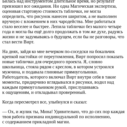
Билась над инструментом длительное время, но результат
превзошел все ожидания. Ни одна Магическая экспертиза,
оценивая стартовую стоимость таблички, не могла
определить, что рисунок нанесен ширитом, а не выполнен
вручную с вложением в них чародейства. Мне работаться
стало веселее и быстрее. Лепила таблички без малого четыре
года и могла бы ещё долго продолжать в том же духе, радуясь
жизни и не задумываясь о будущем, если бы не разговоры, что
стал вести Вирт.
На днях, зайдя ко мне вечерком по-соседски на бокальчик
крепкой настойки от переутомления, Вирт попросил показать
новые таблички для очередного проекта. Я, словно
школьни
ца, стояла рядом с креслом, в котором устроился
мужчина, и подавала глиняные прямоугольники.
Работодатель, которого включал Вирт внутри себя в такие
моменты, придирчиво вглядывался в рисунки, водил над
каждым прямоугольником рукой, прислушиваясь
к ощущениям, и откладывал проверенный.
Когда пересмотрел все, улыбнулся и сказал:
— Ох, и жулик ты, Мина! Удивительно, что до сих пор каждая
твоя работа признана индивидуальной по исполнению,
с содержанием прикладной магии.