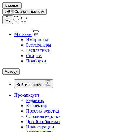
Главная
RUB
Сменить валюту
Магазин
Импринты
Бестселлеры
Бесплатные
Скидки
Подборки
Автору
Войти в аккаунт
Про-аккаунт
Редактор
Корректор
Простая верстка
Сложная верстка
Дизайн обложки
Иллюстрации