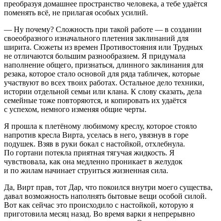
преобразуя домашнее пространство человека, а тебе удаётся
поменять всё, не прилагая особых усилий.
— Ну почему? Сложность при такой работе — в создании
своеобразного изначального плетения заклинаний для
ширита. Сюжеты из времен Противостояния или Трудных
не отличаются большим разнообразием. Я придумала
наполнение общего, признаться, длинного заклинания для
резака, которое стало основой для ряда табличек, которые
участвуют во всех твоих работах. Остальное дело техники,
истории отдельной семьи или клана. К слову сказать, дела
семейные тоже повторяются, и копировать их удаётся
с успехом, немного изменяя общие черты.
Я прошла к плетёному любимому креслу, которое стояло
напротив кресла Вирта, уселась в него, увязнув в горе
подушек. Взяв в руки бокал с настойкой, отхлебнула.
По гортани потекла приятная тягучая жидкость. Я
чувствовала, как она медленно проникает в желудок
и по жилам начинает струиться жизненная сила.
Да, Вирт прав, тот Дар, что покоился внутри моего существа,
давал возможность наполнять бытовые вещи особой силой.
Вот как сейчас это происходило с настойкой, которую я
приготовила месяц назад. Во время варки я непрерывно