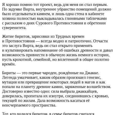
Я хорошо помню тот проект, ведь для меня он стал первым.
По задумке Вирта, внутреннее убранство помещений должно
было отделываться камнем, и лишь одна стена в кабинете
хозяина полностью выкладывалась глиняными табличками
с рассказом о днях Сурового Противостояния и обретении
суверенитета.
Житие биритов, зарисовки из Трудных времен
и Противостояния — всегда модно и патриотично. Отчасти
это заслуга Вирта, ведь он стал открыто применять
и культивировать напоминание об ошибках древности и давал
возможность привнести в обычную жизнь немного истории,
пусть крохотной, семейной, но вплетенной в общее полотно
времён.
Бириты — это первые чародеи, рождённые на Джакке.
Легенда умалчивает, каким образом произошел генезис,
мутация или превращение некоторых людей в магов и как
попали на планету древние камни, заряженные волшебством.
Достоверно известно одно: сила выбрала джаккайцев,
доверилась, пропитала их изнутри, соединившись с кровью,
текущей по жилам. Дала возможность касаться её
неисчерпаемого пространства.
Тот, кто родился биритом, в семье биритов считался