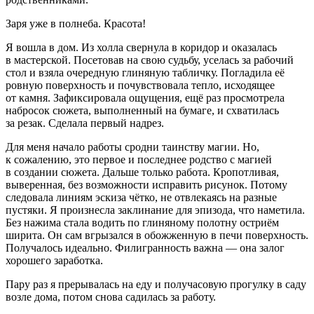
Заря уже в полнеба. Красота!
Я вошла в дом. Из холла свернула в коридор и оказалась
в мастерской. Посетовав на свою судьбу, уселась за рабочий
стол и взяла очередную глиняную табличку. Погладила её
ровную поверхность и почувствовала тепло, исходящее
от камня. Зафиксировала ощущения, ещё раз просмотрела
набросок сюжета, выполненный на бумаге, и схватилась
за резак. Сделала первый надрез.
Для меня начало работы сродни таинству магии. Но,
к сожалению, это первое и последнее родство с магией
в создании сюжета. Дальше только работа. Кропотливая,
выверенная, без возможности исправить рисунок. Потому
следовала линиям эскиза чётко, не отвлекаясь на разные
пустяки. Я произнесла заклинание для эпизода, что наметила.
Без нажима стала водить по глиняному полотну остриём
ширита. Он сам вгрызался в обожженную в печи поверхность.
Получалось идеально. Филигранность важна — она залог
хорошего заработка.
Пару раз я прерывалась на еду и получасовую прогулку в саду
возле дома, потом снова садилась за работу.