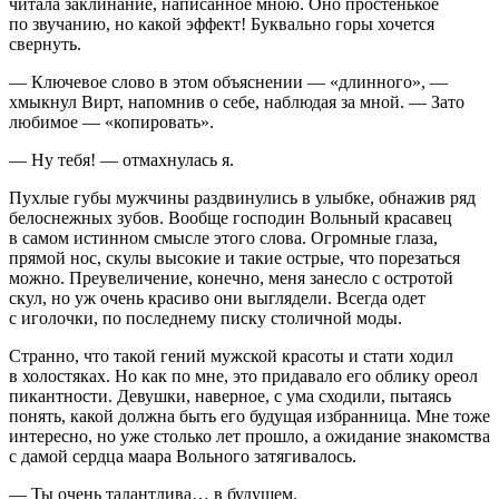
читала заклинание, написанное мною. Оно простенькое
по звучанию, но какой эффект! Буквально горы хочется
свернуть.
— Ключевое слово в этом объяснении — «длинного», —
хмыкнул Вирт, напомнив о себе, наблюдая за мной. — Зато
любимое — «копировать».
— Ну тебя! — отмахнулась я.
Пухлые губы мужчины раздвинулись в улыбке, обнажив ряд
белоснежных зубов. Вообще господин Вольный красавец
в самом истинном смысле этого слова. Огромные глаза,
прямой нос, скулы высокие и такие острые, что порезаться
можно. Преувеличение, конечно, меня занесло с остротой
скул, но уж очень красиво они выглядели. Всегда одет
с иголочки, по последнему писку столичной моды.
Странно, что такой гений мужской красоты и стати ходил
в холостяках. Но как по мне, это придавало его облику ореол
пикантности. Девушки, наверное, с ума сходили, пытаясь
понять, какой должна быть его будущая избранница. Мне тоже
интересно, но уже столько лет прошло, а ожидание знакомства
с дамой сердца маара Вольного затягивалось.
— Ты очень талантлива… в будущем.