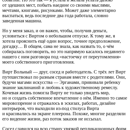
от здешних мест, побыть наедине со своими мыслями,
мечтами, книгами, рисунками. Может даже элементарно
выспаться, ведь последние два года работала, словно
заведенная машина.
Но у меня заказ, и он важен, чтобы, получив деньги,
условиться с Виртом о небольшом отпуске. К тому же, я
хотела прояснить ещё один вопрос, точнее предположение,
догадку… В общем, сама не знала, как назвать то, о чём
собиралась поговорить, но это напрямую касалось недавнего
нашего с ним разговора под «настоечку от переутомления»
моего собственного приготовления.
Вирт Вольный — друг, сосед и работодатель. С трёх лет Вирт
путешествовал по разным странам вместе с родителями. Они,
будучи магами искусства — Эрганами, прививали ребенку
знание заклинаний и любовь к художественному ремеслу.
Кочевая жизнь помогла Вирту не только увидеть мир,
но и создать собственное впечатление о нём. Именно то самое
мировоззрение и отражалось в эскизах, работах, дизайне
интерьеров, что выходили из-под стилуса Вирта
и красовались на экране плеерона. Похоже, многие разделяли
его видение жизни, раз поток заказов не иссыхал.
Сосед славился на всю страну увязкой репликационных форм