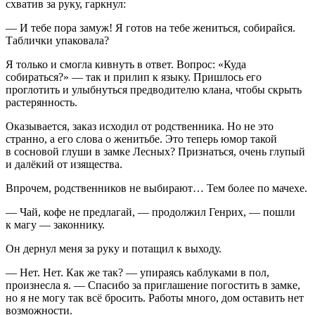
схватив за руку, гаркнул:
— И тебе пора замуж! Я готов на тебе жениться, собирайся.
Таблички упаковала?
Я только и смогла кивнуть в ответ. Вопрос: «Куда
собираться?» — так и прилип к языку. Пришлось его
проглотить и улыбнуться предводителю клана, чтобы скрыть
растерянность.
Оказывается, заказ исходил от родственника. Но не это
странно, а его слова о женитьбе. Это теперь юмор такой
в сосновой глуши в замке Лесных? Признаться, очень глупый
и далёкий от изящества.
Впрочем, родственников не выбирают… Тем более по мачехе.
— Чай, кофе не предлагай, — продолжил Генрих, — пошли
к магу — законнику.
Он дернул меня за руку и потащил к выходу.
— Нет. Нет. Как же так? — упираясь каблуками в пол,
произнесла я. — Спасибо за приглашение погостить в замке,
но я не могу так всё бросить. Работы много, дом оставить нет
возможности.