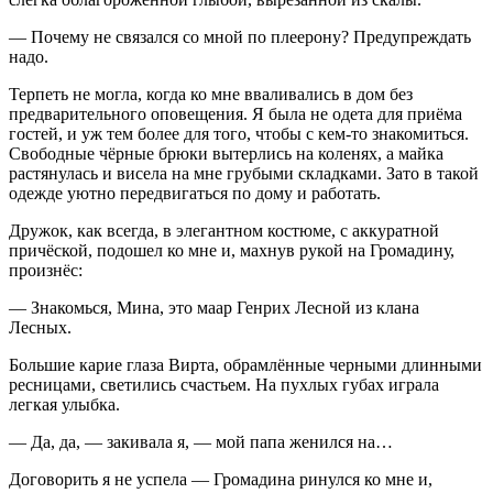
— Почему не связался со мной по плеерону? Предупреждать
надо.
Терпеть не могла, когда ко мне вваливались в дом без
предварительного оповещения. Я была не одета для приёма
гостей, и уж тем более для того, чтобы с кем-то знакомиться.
Свободные чёрные брюки вытерлись на коленях, а майка
растянулась и висела на мне грубыми складками. Зато в такой
одежде уютно передвигаться по дому и работать.
Дружок, как всегда, в элегантном костюме, с аккуратной
причёской, подошел ко мне и, махнув рукой на Громадину,
произнёс:
— Знакомься, Мина, это маар Генрих Лесной из клана
Лесных.
Большие карие глаза Вирта, обрамлённые черными длинными
ресницами, светились счастьем. На пухлых губах играла
легкая улыбка.
— Да, да, — закивала я, — мой папа женился на…
Договорить я не успела — Громадина ринулся ко мне и,