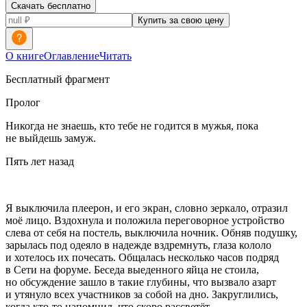
Скачать бесплатно
Купить за свою цену
О книге
Оглавление
Читать
Бесплатный фрагмент
Пролог
Никогда не знаешь, кто тебе не годится в мужья, пока
не выйдешь замуж.
Пять лет назад
Я выключила плеерон, и его экран, словно зеркало, отразил
моё лицо. Вздохнула и положила переговорное устройство
слева от себя на постель, выключила ночник. Обняв подушку,
зарылась под одеяло в надежде вздремнуть, глаза кололо
и хотелось их почесать. Общалась несколько часов подряд
в Сети на форуме. Беседа выеденного яйца не стоила,
но обсуждение зашло в такие глубины, что вызвало азарт
и утянуло всех участников за собой на дно. Закруглились,
когда кто-то напомнил, что скоро рассветёт.