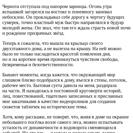
Чернота отступала под напором зарницы. Огонь утра
вспышкой загорелся на востоке и понемногу занимал
небосклон. Он прокладывал себе дорогу к чертогу будущих
сумерек, точно властный муж быстро направлялся в будуар
молодой жены. Он знал, что там его ждала страсть новой ночи
и рождение призрачных звёзд.
Теперь я сожалела, что вышла на крыльцо своего
двухэтажного дома, а не вылезла на крышу. На ней можно
было не только насладиться красотой появления дня,
но и на короткое время проникнуться чувством свободы,
безвременья и безответственности.
Бывают моменты, когда кажется, что окружающий мир
слишком близко подобрался к дому, въелся в стены, потолок,
рабочее место. Бытовая суета давила на меня, раздирала
на части. Я находилась в постоянной круговерти историй,
лиц, повествований, тщательно записанных и присланных
мне заказчиками в качестве видеороликов для создания
сюжетов табличек на исторические темы.
Хотя, кому расскажи, не поверят, что, живя в доме на окраине
небольшого посёлка возле самого леса, можно испытывать
усталость от динамичности и водоворота сменяющихся
событий. Но это так — я устала и желала уехать далеко