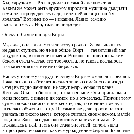
Хм, «дружок»… Вот подумала и самой смешно стало.
Каким же может быть дружком взрослый мужчина двадцати
семи лет отроду для семнадцат
илетн
ей девицы, коей я
являлась? Вот именно — никаким. Ладно, заменю
наставником… Нет, тоже не подходит.
Опекун! Самое оно для Вирта.
М-да-а-а, опекал он меня чересчур рьяно. Буквально шагу
не давал ступить, но я не в обиде. Вирт — талантливый маг
и художник, в отличие от меня. Вообще не понятно, каким
боком я стала частью его творчества, но такова реальность,
и отказываться от неё не собиралась.
Нашему тесному сотрудничеству с Виртом около четырех лет.
Началось оно с абсолютно счастливого семейного эпизода.
Отец выгодно женился. Её зовут Мэр Лесная из клана
Лесных. Она — оборотень, нравится папе. Они приглашали
меня поехать с ними в их замок, но я отказалась. Причин тому
существовало много, и все веские, так, по крайней мере, я
пыталась объяснить отцу. На самом же деле просто не хотела
уезжать из тихого места, которое считала своим домом, малой
родиной. Здесь всё дышало воспоминаниями о маме. Я
нуждалась в ней, пусть она стала энергией, силой, ушла
в пространство магии, как все урождённые бириты. Было ещё