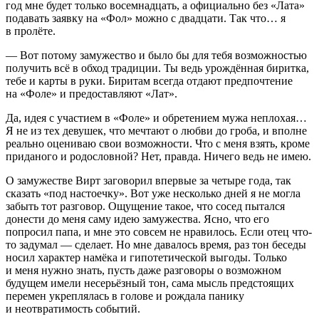
год мне будет только восемнадцать, а официально без «Лата»
подавать заявку на «Фол» можно с двадцати. Так что… я
в пролёте.
— Вот потому замужество и было бы для тебя возможностью
получить всё в обход традиции. Ты ведь урождённая биритка,
тебе и карты в руки. Биритам всегда отдают предпочтение
на «Фоле» и предоставляют «Лат».
Да, идея с участием в «Фоле» и обретением мужа неплохая…
Я не из тех девушек, что мечтают о любви до гроба, и вполне
реально оцениваю свои возможности. Что с меня взять, кроме
приданого и родословной? Нет, правда. Ничего ведь не имею.
О замужестве Вирт заговорил впервые за четыре года, так
сказать «под настоечку». Вот уже несколько дней я не могла
забыть тот разговор. Ощущение такое, что сосед пытался
донести до меня саму идею замужества. Ясно, что его
попросил папа, и мне это совсем не нравилось. Если отец что-
то задумал — сделает. Но мне давалось время, раз тон беседы
носил характер намёка и гипотетической выгоды. Только
и меня нужно знать, пусть даже разговоры о возможном
будущем имели несерьёзный тон, сама мысль предстоящих
перемен укреплялась в голове и рождала панику
и неотвратимость событий.