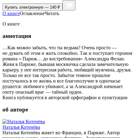
Купить
электронную — 140 ₽
О книге
Оглавление
Читать
О книге
аннотация
…Как можно забыть, что ты ведьма? Очень просто —
не думать об этом и жить спокойно. Так и поступает героиня
романа « Париж… до востребования» Александра Фелан.
Живя в Париже, бывшая москвичка сделала замечательную
карьеру, у нее интересная работа, любящий мужчина, друзья.
Только не все так просто. Забытое темное прошлое
постучалось в ее жизнь и все благополучие в одночасье
рушится: любимого убивают, а за Александрой начинает
охоту опасный враг — тайный орден.
Книга публикуется в авторской орфографии и пунктуации
об авторе
Наталья Котенёва
Наталья Котенёва живет во Франции, в Париже. Автор