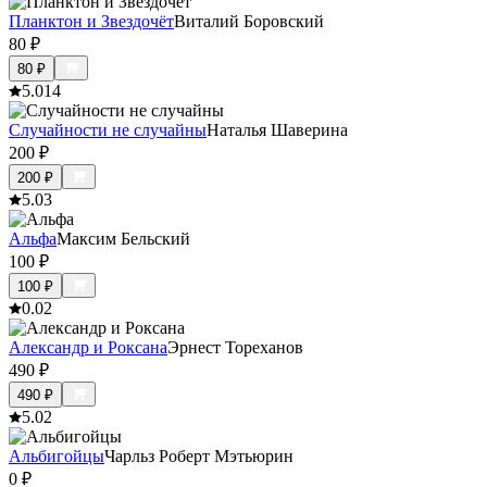
Планктон и Звездочёт
Виталий Боровский
80
₽
80
₽
5.0
14
Случайности не случайны
Наталья Шаверина
200
₽
200
₽
5.0
3
Альфа
Максим Бельский
100
₽
100
₽
0.0
2
Александр и Роксана
Эрнест Тореханов
490
₽
490
₽
5.0
2
Альбигойцы
Чарльз Роберт Мэтьюрин
0
₽