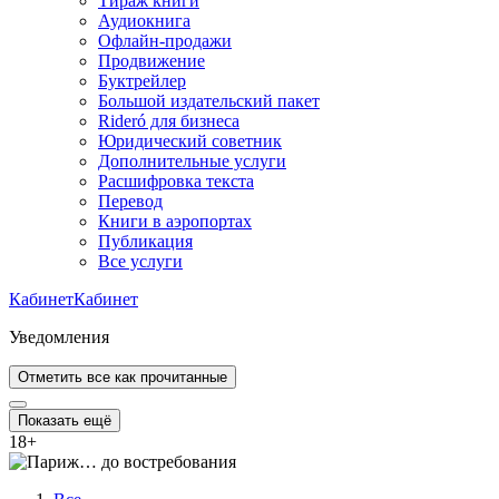
Тираж книги
Аудиокнига
Офлайн-продажи
Продвижение
Буктрейлер
Большой издательский пакет
Rideró для бизнеса
Юридический советник
Дополнительные услуги
Расшифровка текста
Перевод
Книги в аэропортах
Публикация
Все услуги
Кабинет
Кабинет
Уведомления
Отметить все как прочитанные
Показать ещё
18
+