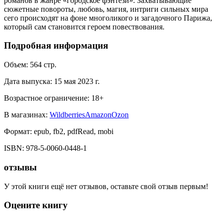
романов в жанре «городское фэнтези». Захватывающие
сюжетные повороты, любовь, магия, интриги сильных мира
сего происходят на фоне многоликого и загадочного Парижа,
который сам становится героем повествования.
Подробная информация
Объем:
564
стр.
Дата выпуска:
15 мая 2023 г.
Возрастное ограничение:
18
+
В магазинах:
Wildberries
Amazon
Ozon
Формат:
epub, fb2, pdfRead, mobi
ISBN:
978-5-0060-0448-1
отзывы
У этой книги ещё нет отзывов, оставьте свой отзыв первым!
Оцените книгу