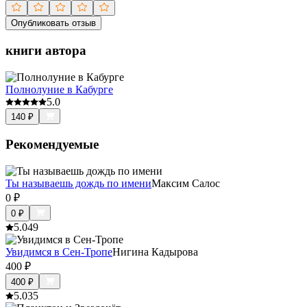
Опубликовать отзыв
книги автора
Полнолуние в Кабурге
5.0
140
₽
Рекомендуемые
Ты называешь дождь по имени
Максим Салос
0
₽
0
₽
5.0
49
Увидимся в Сен-Тропе
Нигина Кадырова
400
₽
400
₽
5.0
35