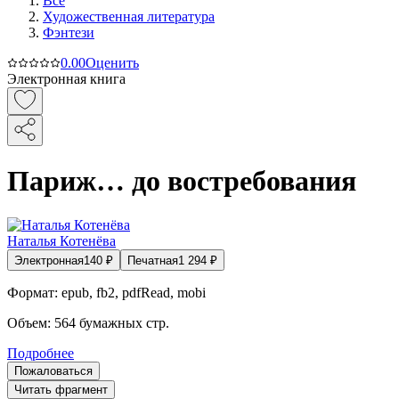
Все
Художественная литература
Фэнтези
0.0
0
Оценить
Электронная книга
Париж… до востребования
Наталья Котенёва
Электронная
140
₽
Печатная
1 294
₽
Формат:
epub, fb2, pdfRead, mobi
Объем:
564
бумажных стр.
Подробнее
Пожаловаться
Читать фрагмент