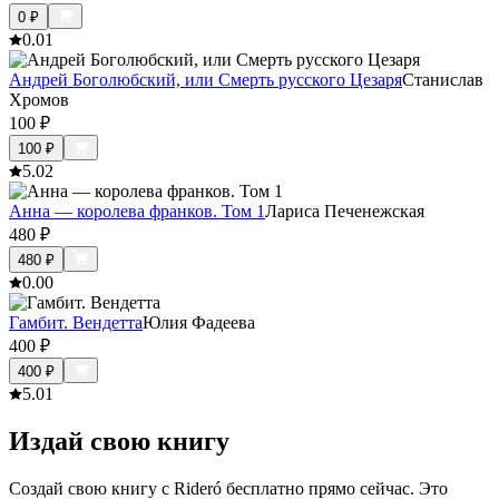
0
₽
0.0
1
Андрей Боголюбский, или Смерть русского Цезаря
Станислав
Хромов
100
₽
100
₽
5.0
2
Анна — королева франков. Том 1
Лариса Печенежская
480
₽
480
₽
0.0
0
Гамбит. Вендетта
Юлия Фадеева
400
₽
400
₽
5.0
1
Издай свою книгу
Создай свою книгу с Rideró бесплатно прямо сейчас. Это