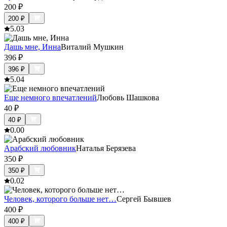
200
₽
200
₽
5.0
3
Дашь мне, Инна
Виталий Мушкин
396
₽
396
₽
5.0
4
Еще немного впечатлений
Любовь Шашкова
40
₽
40
₽
0.0
0
Арабский любовник
Наталья Берязева
350
₽
350
₽
0.0
2
Человек, которого больше нет…
Сергей Бывшев
400
₽
400
₽