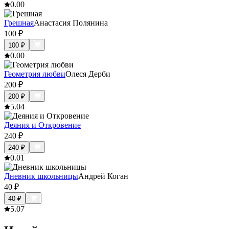
0.0
0
Грешная
Анастасия Полянина
100
₽
100
₽
0.0
0
Геометрия любви
Олеся Дерби
200
₽
200
₽
5.0
4
Деяния и Откровение
240
₽
240
₽
0.0
1
Дневник школьницы
Андрей Коган
40
₽
40
₽
5.0
7