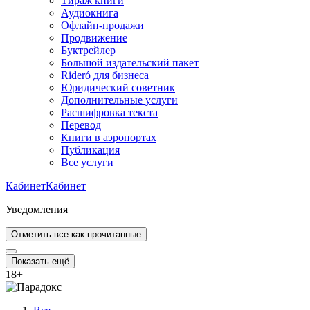
Тираж книги
Аудиокнига
Офлайн-продажи
Продвижение
Буктрейлер
Большой издательский пакет
Rideró для бизнеса
Юридический советник
Дополнительные услуги
Расшифровка текста
Перевод
Книги в аэропортах
Публикация
Все услуги
Кабинет
Кабинет
Уведомления
Отметить все как прочитанные
Показать ещё
18
+