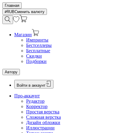
Главная
RUB
Сменить валюту
Магазин
Импринты
Бестселлеры
Бесплатные
Скидки
Подборки
Автору
Войти в аккаунт
Про-аккаунт
Редактор
Корректор
Простая верстка
Сложная верстка
Дизайн обложки
Иллюстрации