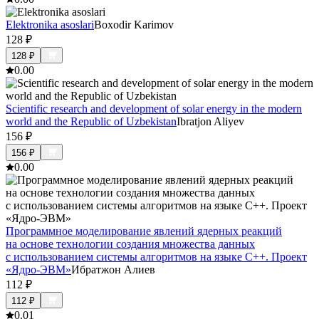
Elektronika asoslari
Boxodir Karimov
128
₽
128
₽
0.0
0
Scientific research and development of solar energy in the modern
world and the Republic of Uzbekistan
Ibratjon Aliyev
156
₽
156
₽
0.0
0
Программное моделирование явлений ядерных реакций
на основе технологии создания множества данных
с использованием системы алгоритмов на языке С++. Проект
«Ядро-ЭВМ»
Ибратжон Алиев
112
₽
112
₽
0.0
1