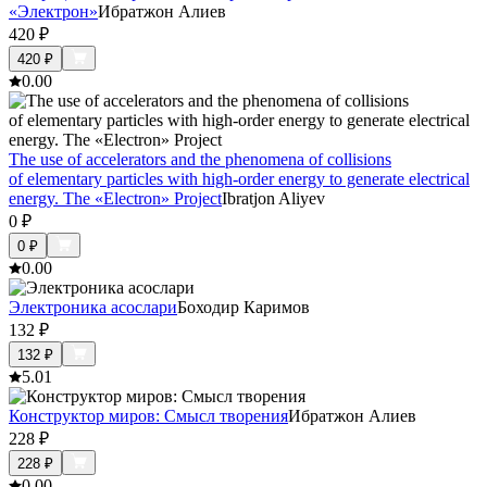
«Электрон»
Ибратжон Алиев
420
₽
420
₽
0.0
0
The use of accelerators and the phenomena of collisions
of elementary particles with high-order energy to generate electrical
energy. The «Electron» Project
Ibratjon Aliyev
0
₽
0
₽
0.0
0
Электроника асослари
Боходир Каримов
132
₽
132
₽
5.0
1
Конструктор миров: Смысл творения
Ибратжон Алиев
228
₽
228
₽
0.0
0