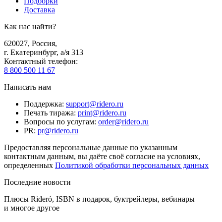
Подборки
Доставка
Как нас найти?
620027
,
Россия
,
г. Екатеринбург, а/я 313
Контактный телефон
:
8 800 500 11 67
Написать нам
Поддержка
:
support@ridero.ru
Печать тиража
:
print@ridero.ru
Вопросы по услугам
:
order@ridero.ru
PR
:
pr@ridero.ru
Предоставляя персональные данные по указанным
контактным данным, вы даёте своё согласие на условиях,
определенных
Политикой обработки персональных данных
Последние новости
Плюсы Rideró, ISBN в подарок, буктрейлеры, вебинары
и многое другое