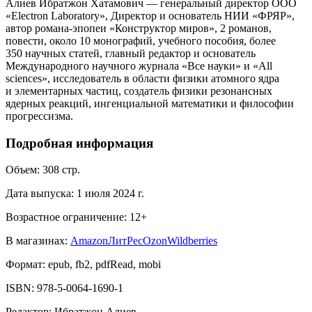
Алиев Ибратжон Хатамович — генеральный директор OOO
«Electron Laboratory», Директор и основатель НИИ «ФРЯР»,
автор романа-эпопеи «Конструктор миров», 2 романов,
повести, около 10 монографий, учебного пособия, более
350 научных статей, главный редактор и основатель
Международного научного журнала «Все науки» и «All
sciences», исследователь в области физики атомного ядра
и элементарных частиц, создатель физики резонансных
ядерных реакций, ингенциальной математики и философии
прогрессизма.
Подробная информация
Объем:
308
стр.
Дата выпуска:
1 июля 2024 г.
Возрастное ограничение:
12
+
В магазинах:
Amazon
ЛитРес
Ozon
Wildberries
Формат:
epub, fb2, pdfRead, mobi
ISBN:
978-5-0064-1690-1
Редактор
:
Ибратжон Алиев