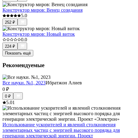
Конструктор миров: Венец созидания
5.0
252
₽
Конструктор миров: Новый виток
0.0
224
₽
Показать ещё
Рекомендуемые
Все науки. №1, 2023
Ибратжон Алиев
0
₽
0
₽
5.0
1
Использование ускорителей и явлений столкновения
элементарных частиц с энергией высокого порядка для
генерации электрической энергии. Проект