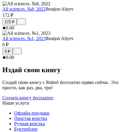
All sciences. №8, 2022
Ibratjon Aliyev
172
₽
172
₽
0.0
0
All sciences. №1, 2023
Ibratjon Aliyev
0
₽
0
₽
0.0
0
Издай свою книгу
Создай свою книгу с Rideró бесплатно прямо сейчас. Это
просто, как раз, два, три!
Создать книгу бесплатно
Наши услуги
Офлайн-продажи
Простая верстка
Ручная верстка
Буктрейлер