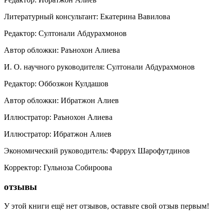
Литературный консультант
:
Екатерина Вавилова
Редактор
:
Султонали Абдурахмонов
Автор обложки
:
Раънохон Алиева
И. О. научного руководителя
:
Султонали Абдурахмонов
Редактор
:
Оббозжон Кулдашов
Автор обложки
:
Ибратжон Алиев
Иллюстратор
:
Раънохон Алиева
Иллюстратор
:
Ибратжон Алиев
Экономический руководитель
:
Фаррух Шарофутдинов
Корректор
:
Гульноза Собироова
отзывы
У этой книги ещё нет отзывов, оставьте свой отзыв первым!