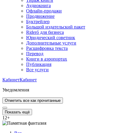
Тираж книги
Аудиокнига
Офлайн-продажи
Продвижение
Буктрейлер
Большой издательский пакет
Rideró для бизнеса
Юридический советник
Дополнительные услуги
Расшифровка текста
Перевод
Книги в аэропортах
Публикация
Все услуги
Кабинет
Кабинет
Уведомления
Отметить все как прочитанные
Показать ещё
12
+