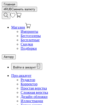
Главная
RUB
Сменить валюту
Магазин
Импринты
Бестселлеры
Бесплатные
Скидки
Подборки
Автору
Войти в аккаунт
Про-аккаунт
Редактор
Корректор
Простая верстка
Сложная верстка
Дизайн обложки
Иллюстрации