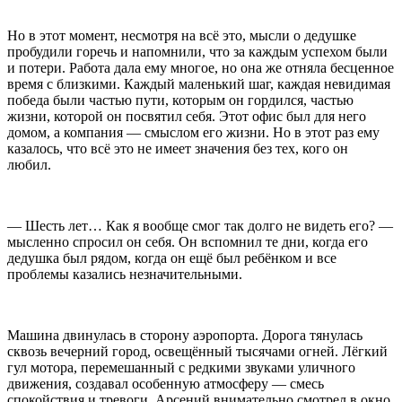
Но в этот момент, несмотря на всё это, мысли о дедушке
пробудили горечь и напомнили, что за каждым успехом были
и потери. Работа дала ему многое, но она же отняла бесценное
время с близкими. Каждый маленький шаг, каждая невидимая
победа были частью пути, которым он гордился, частью
жизни, которой он посвятил себя. Этот офис был для него
домом, а компания — смыслом его жизни. Но в этот раз ему
казалось, что всё это не имеет значения без тех, кого он
любил.
— Шесть лет… Как я вообще смог так долго не видеть его? —
мысленно спросил он себя. Он вспомнил те дни, когда его
дедушка был рядом, когда он ещё был ребёнком и все
проблемы казались незначительными.
Машина двинулась в сторону аэропорта. Дорога тянулась
сквозь вечерний город, освещённый тысячами огней. Лёгкий
гул мотора, перемешанный с редкими звуками уличного
движения, создавал особенную атмосферу — смесь
спокойствия и тревоги. Арсений внимательно смотрел в окно,