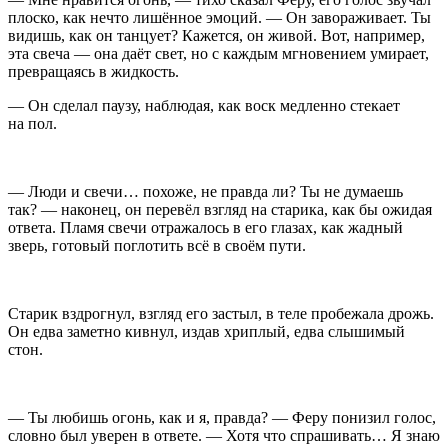
плоско, как нечто лишённое эмоций. — Он завораживает. Ты
видишь, как он танцует? Кажется, он живой. Вот, например,
эта свеча — она даёт свет, но с каждым мгновением умирает,
превращаясь в жидкость.
— Он сделал паузу, наблюдая, как воск медленно стекает
на пол.
— Люди и свечи… похоже, не правда ли? Ты не думаешь
так? — наконец, он перевёл взгляд на старика, как бы ожидая
ответа. Пламя свечи отражалось в его глазах, как жадный
зверь, готовый поглотить всё в своём пути.
Старик вздрогнул, взгляд его застыл, в теле пробежала дрожь.
Он едва заметно кивнул, издав хриплый, едва слышимый
стон.
— Ты любишь огонь, как и я, правда? — Феру понизил голос,
словно был уверен в ответе. — Хотя что спрашивать… Я знаю