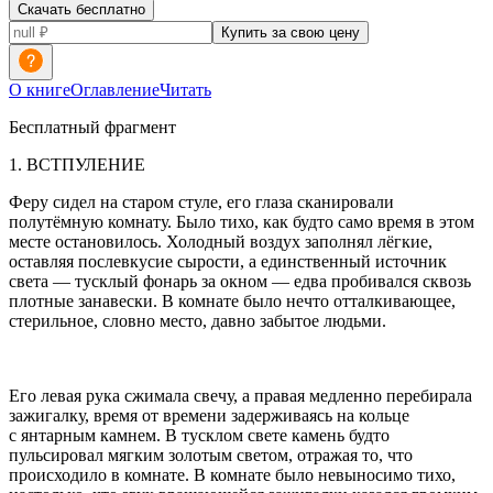
Скачать бесплатно
Купить за свою цену
О книге
Оглавление
Читать
Бесплатный фрагмент
1. ВСТПУЛЕНИЕ
Феру сидел на старом стуле, его глаза сканировали
полутёмную комнату. Было тихо, как будто само время в этом
месте остановилось. Холодный воздух заполнял лёгкие,
оставляя послевкусие сырости, а единственный источник
света — тусклый фонарь за окном — едва пробивался сквозь
плотные занавески. В комнате было нечто отталкивающее,
стерильное, словно место, давно забытое людьми.
Его левая рука сжимала свечу, а правая медленно перебирала
зажигалку, время от времени задерживаясь на кольце
с янтарным камнем. В тусклом свете камень будто
пульсировал мягким золотым светом, отражая то, что
происходило в комнате. В комнате было невыносимо тихо,