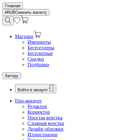
Главная
RUB
Сменить валюту
Магазин
Импринты
Бестселлеры
Бесплатные
Скидки
Подборки
Автору
Войти в аккаунт
Про-аккаунт
Редактор
Корректор
Простая верстка
Сложная верстка
Дизайн обложки
Иллюстрации