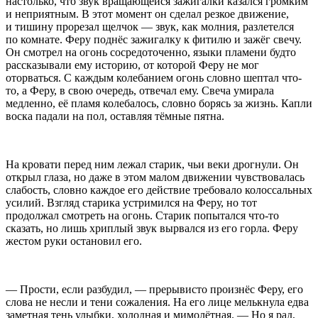
настолько, что звук вращающейся зажигалки казался громким
и неприятным. В этот момент он сделал резкое движение,
и тишину прорезал щелчок — звук, как молния, разлетелся
по комнате. Феру поднёс зажигалку к фитилю и зажёг свечу.
Он смотрел на огонь сосредоточенно, языки пламени будто
рассказывали ему историю, от которой Феру не мог
оторваться. С каждым кол
ебан
ием огонь словно шептал что-
то, а Феру, в свою очередь, отвечал ему. Свеча умирала
медленно, её пламя колебалось, словно борясь за жизнь. Капли
воска падали на пол, оставляя тёмные пятна.
На кровати перед ним лежал старик, чьи веки дрогнули. Он
открыл глаза, но даже в этом малом движении чувствовалась
слабость, словно каждое его действие требовало колоссальных
усилий. Взгляд старика устримился на Феру, но тот
продолжал смотреть на огонь. Старик попытался что-то
сказать, но лишь хриплый звук вырвался из его горла. Феру
жестом руки остановил его.
— Прости, если разбудил, — прерывисто произнёс Феру, его
слова не несли и тени сожаления. На его лице мелькнула едва
заметная тень улыбки, холодная и мимолётная. — Но я рад,