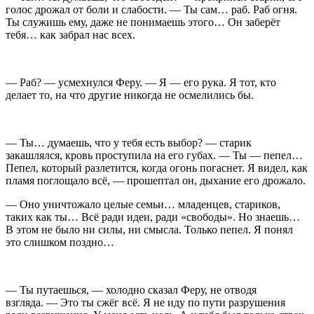
голос дрожал от боли и слабости. — Ты сам… раб. Раб огня.
Ты служишь ему, даже не понимаешь этого… Он заберёт
тебя… как забрал нас всех.
— Раб? — усмехнулся Феру. — Я — его рука. Я тот, кто
делает то, на что другие никогда не осмелились бы.
— Ты… думаешь, что у тебя есть выбор? — старик
закашлялся, кровь проступила на его губах. — Ты — пепел…
Пепел, который разлетится, когда огонь погаснет. Я видел, как
пламя поглощало всё, — прошептал он, дыхание его дрожало.
— Оно уничтожало целые семьи… младенцев, стариков,
таких как ты… Всё ради идеи, ради «свободы». Но знаешь…
В этом не было ни силы, ни смысла. Только пепел. Я понял
это слишком поздно…
— Ты путаешься, — холодно сказал Феру, не отводя
взгляда. — Это ты сжёг всё. Я не иду по пути разрушения