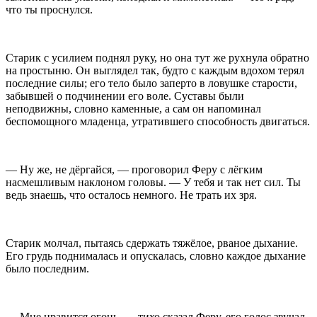
что ты проснулся.
Старик с усилием поднял руку, но она тут же рухнула обратно
на простыню. Он выглядел так, будто с каждым вдохом терял
последние силы; его тело было заперто в ловушке старости,
забывшей о подчинении его воле. Суставы были
неподвижны, словно каменные, а сам он напоминал
беспомощного младенца, утратившего способность двигаться.
— Ну же, не дёргайся, — проговорил Феру с лёгким
насмешливым нак
лоно
м головы. — У тебя и так нет сил. Ты
ведь знаешь, что осталось немного. Не трать их зря.
Старик молчал, пытаясь сдержать тяжёлое, рваное дыхание.
Его грудь поднималась и опускалась, словно каждое дыхание
было последним.
— Мне нравится огонь, — тихо сказал Феру, его голос звучал