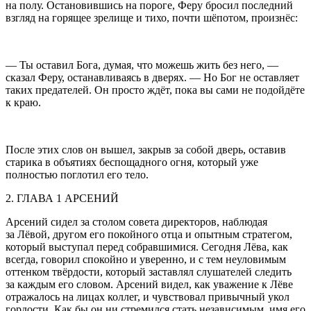
на полу. Остановившись на пороге, Феру бросил последний
взгляд на горящее зрелище и тихо, почти шёпотом, произнёс:
— Ты оставил Бога, думая, что можешь жить без него, —
сказал Феру, останавливаясь в дверях. — Но Бог не оставляет
таких предателей. Он просто ждёт, пока вы сами не подойдёте
к краю.
После этих слов он вышел, закрыв за собой дверь, оставив
старика в объятиях беспощадного огня, который уже
полностью поглотил его тело.
2. ГЛАВА 1 АРСЕНИЙ
Арсений сидел за столом совета директоров, наблюдая
за Лёвой, другом его покойного отца и опытным стратегом,
который выступал перед собравшимися. Сегодня Лёва, как
всегда, говорил спокойно и уверенно, и с тем неуловимым
оттенком твёрдости, который заставлял слушателей следить
за каждым его словом. Арсений видел, как уважение к Лёве
отражалось на лицах коллег, и чувствовал привычный укол
гордости. Как бы он ни стремился стать независимым, имя его