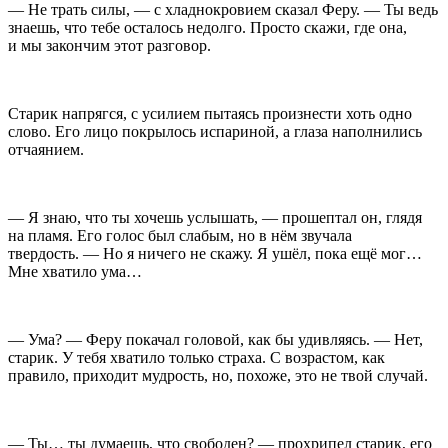
— Не трать силы, — с хладнокровием сказал Феру. — Ты ведь
знаешь, что тебе осталось недолго. Просто скажи, где она,
и мы закончим этот разговор.
Старик напрягся, с усилием пытаясь произнести хоть одно
слово. Его лицо покрылось испариной, а глаза наполнились
отчаянием.
— Я знаю, что ты хочешь услышать, — прошептал он, глядя
на пламя. Его голос был слабым, но в нём звучала
твердость. — Но я ничего не скажу. Я ушёл, пока ещё мог…
Мне хватило ума…
— Ума? — Феру покачал головой, как бы удивляясь. — Нет,
старик. У тебя хватило только страха. С возрастом, как
правило, приходит мудрость, но, похоже, это не твой случай.
— Ты… ты думаешь, что свободен? — прохрипел старик, его