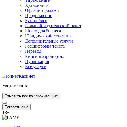
Тираж книги
Аудиокнига
Офлайн-продажи
Продвижение
Буктрейлер
Большой издательский пакет
Rideró для бизнеса
Юридический советник
Дополнительные услуги
Расшифровка текста
Перевод
Книги в аэропортах
Публикация
Все услуги
Кабинет
Кабинет
Уведомления
Отметить все как прочитанные
Показать ещё
18
+