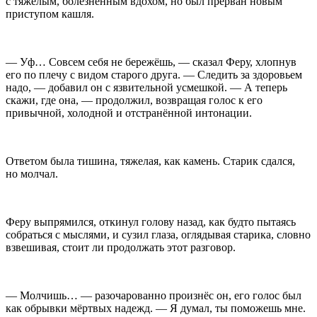
с тяжёлым, болезненным вдохом, но был прерван новым
приступом кашля.
— Уф… Совсем себя не бережёшь, — сказал Феру, хлопнув
его по плечу с видом старого друга. — Следить за здоровьем
надо, — добавил он с язвительной усмешкой. — А теперь
скажи, где она, — продолжил, возвращая голос к его
привычной, холодной и отстранённой интонации.
Ответом была тишина, тяжелая, как камень. Старик сдался,
но молчал.
Феру выпрямился, откинул голову назад, как будто пытаясь
собраться с мыслями, и сузил глаза, оглядывая старика, словно
взвешивая, стоит ли продолжать этот разговор.
— Молчишь… — разочарованно произнёс он, его голос был
как обрывки мёртвых надежд. — Я думал, ты поможешь мне.