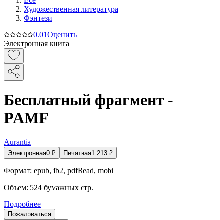
Все
Художественная литература
Фэнтези
0.0
1
Оценить
Электронная книга
Бесплатный фрагмент -
PAMF
Aurantia
Электронная
0
₽
Печатная
1 213
₽
Формат:
epub, fb2, pdfRead, mobi
Объем:
524
бумажных стр.
Подробнее
Пожаловаться