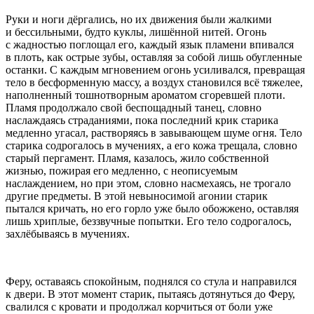
Руки и ноги дёргались, но их движения были жалкими
и бессильными, будто куклы, лишённой нитей. Огонь
с жадностью поглощал его, каждый язык пламени впивался
в плоть, как острые зубы, оставляя за собой лишь обугленные
останки. С каждым мгновением огонь усиливался, превращая
тело в бесформенную массу, а воздух становился всё тяжелее,
наполненный тошнотворным ароматом сгоревшей плоти.
Пламя продолжало свой беспощадный танец, словно
наслаждаясь страданиями, пока последний крик старика
медленно угасал, растворяясь в завывающем шуме огня. Тело
старика содрогалось в мучениях, а его кожа трещала, словно
старый пергамент. Пламя, казалось, жило собственной
жизнью, пожирая его медленно, с неописуемым
наслаждением, но при этом, словно насмехаясь, не трогало
другие предметы. В этой невыносимой агонии старик
пытался кричать, но его горло уже было обожжено, оставляя
лишь хриплые, беззвучные попытки. Его тело содрогалось,
захлёбываясь в мучениях.
Феру, оставаясь спокойным, поднялся со стула и направился
к двери. В этот момент старик, пытаясь дотянуться до Феру,
свалился с кровати и продолжал корчиться от боли уже