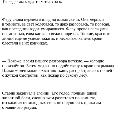
Ты ведь сам когда-то хотел этого.
Феру снова перевёл взгляд на пламя свечи. Она мерцала
в темноте, её свет колебался, то ярко разгораясь, то погасая,
как последний вздох умирающего. Феру провёл пальцами
по запястью, едва касаясь свежих порезов. Тонкие, красные
линии ещё не успели зажить, и несколько капель крови
блестели на их кончиках.
— Похоже, время нашего разговора истекло, — холодно
произнёс он. Затем медленно поднёс свечу к краю покрывала.
Пламя моментально охватило ткань, распространяясь по ней
с жуткой быстротой, как пожар по сухому лесу.
Старик закричал в агонии. Его голос, полный дикой,
животной боли, словно эхом разлетелся по комнате,
отскакивая от холодных стен, не подчиняясь приказам
отчаянного разума.