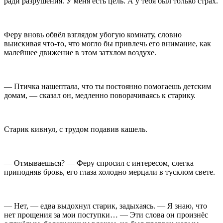
ради разрушения. У меня есть цель. А у тебя был только страх.
Феру вновь обвёл взглядом убогую комнату, словно
выискивая что-то, что могло бы привлечь его внимание, как
малейшее движение в этом затхлом воздухе.
— Птичка нашептала, что ты постоянно помогаешь детским
домам, — сказал он, медленно поворачиваясь к старику.
Старик кивнул, с трудом подавив кашель.
— Отмываешься? — Феру спросил с интересом, слегка
приподняв бровь, его глаза холодно мерцали в тусклом свете.
— Нет, — едва выдохнул старик, задыхаясь. — Я знаю, что
нет прощения за мои поступки… — Эти слова он произнёс