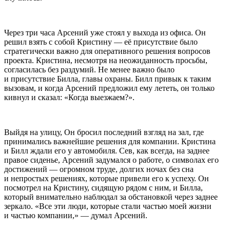
Через три часа Арсений уже стоял у выхода из офиса. Он
решил взять с собой Кристину — её присутствие было
стратегически важно для оперативного решения вопросов
проекта. Кристина, несмотря на неожиданность просьбы,
согласилась без раздумий. Не менее важно было
и присутствие Билла, главы охраны. Билл привык к таким
вызовам, и когда Арсений предложил ему лететь, он только
кивнул и сказал: «Когда выезжаем?».
Выйдя на улицу, Он бросил последний взгляд на зал, где
принимались важнейшие решения для компании. Кристина
и Билл ждали его у автомобиля. Сев, как всегда, на заднее
правое сиденье, Арсений задумался о работе, о символах его
достижений — огромном труде, долгих ночах без сна
и непростых решениях, которые привели его к успеху. Он
посмотрел на Кристину, сидящую рядом с ним, и Билла,
который внимательно наблюдал за обстановкой через заднее
зеркало. «Все эти люди, которые стали частью моей жизни
и частью компании,» — думал Арсений.