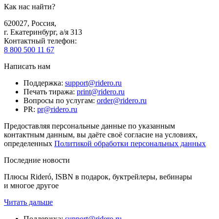
Как нас найти?
620027
,
Россия
,
г. Екатеринбург, а/я 313
Контактный телефон
:
8 800 500 11 67
Написать нам
Поддержка
:
support@ridero.ru
Печать тиража
:
print@ridero.ru
Вопросы по услугам
:
order@ridero.ru
PR
:
pr@ridero.ru
Предоставляя персональные данные по указанным
контактным данным, вы даёте своё согласие на условиях,
определенных
Политикой обработки персональных данных
Последние новости
Плюсы Rideró, ISBN в подарок, буктрейлеры, вебинары
и многое другое
Читать дальше
Поддержка
:
support@ridero.ru