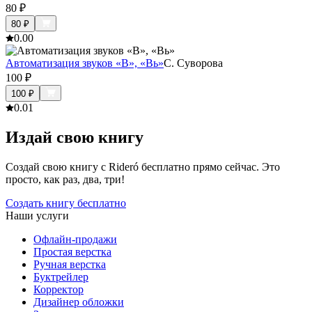
80
₽
80
₽
0.0
0
Автоматизация звуков «В», «Вь»
С. Суворова
100
₽
100
₽
0.0
1
Издай свою книгу
Создай свою книгу с Rideró бесплатно прямо сейчас. Это
просто, как раз, два, три!
Создать книгу бесплатно
Наши услуги
Офлайн-продажи
Простая верстка
Ручная верстка
Буктрейлер
Корректор
Дизайнер обложки