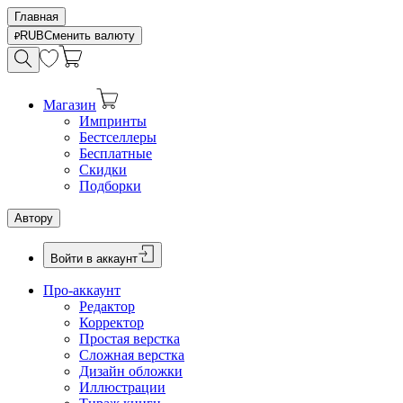
Главная
RUB
Сменить валюту
Магазин
Импринты
Бестселлеры
Бесплатные
Скидки
Подборки
Автору
Войти в аккаунт
Про-аккаунт
Редактор
Корректор
Простая верстка
Сложная верстка
Дизайн обложки
Иллюстрации