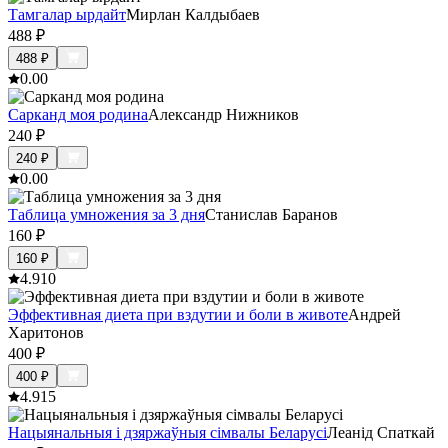
Тамгалар ырдайт
Мирлан Калдыбаев
488
₽
488
₽
0.0
0
Сарканд моя родина
Александр Нижников
240
₽
240
₽
0.0
0
Таблица умножения за 3 дня
Станислав Баранов
160
₽
160
₽
4.9
10
Эффективная диета при вздутии и боли в животе
Андрей
Харитонов
400
₽
400
₽
4.9
15
Нацыянальныя і дзяржаўныя сімвалы Беларусі
Леанід Спаткай