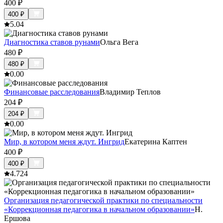
400
₽
400
₽
5.0
4
Диагностика ставов рунами
Ольга Вега
480
₽
480
₽
0.0
0
Финансовые расследования
Владимир Теплов
204
₽
204
₽
0.0
0
Мир, в котором меня ждут. Ингрид
Екатерина Каптен
400
₽
400
₽
4.7
24
Организация педагогической практики по специальности
«Коррекционная педагогика в начальном образовании»
Н.
Ершова