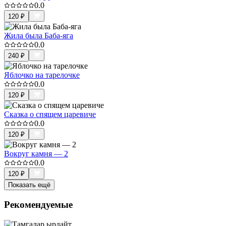
0.0
120
₽
Жила была Баба-яга
0.0
240
₽
Яблочко на тарелочке
0.0
120
₽
Сказка о спящем царевиче
0.0
120
₽
Вокруг камня — 2
0.0
120
₽
Показать ещё
Рекомендуемые