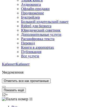
Тираж книги
Аудиокнига
Офлайн-продажи
Продвижение
Буктрейлер
Большой издательский пакет
Rideró для бизнеса
Юридический советник
Дополнительные услуги
Расшифровка текста
Перевод
Книги в аэропортах
Публикация
Все услуги
Кабинет
Кабинет
Уведомления
Отметить все как прочитанные
Показать ещё
12
+