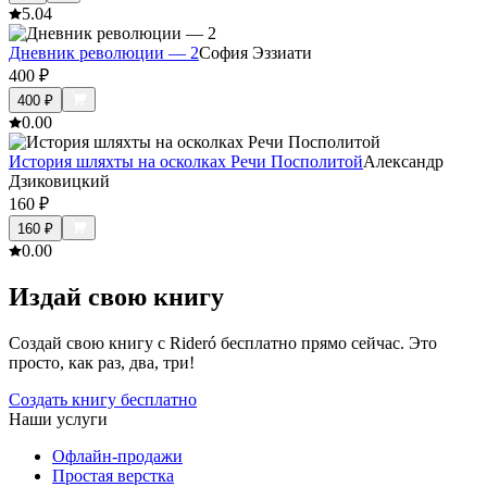
5.0
4
Дневник революции — 2
София Эззиати
400
₽
400
₽
0.0
0
История шляхты на осколках Речи Посполитой
Александр
Дзиковицкий
160
₽
160
₽
0.0
0
Издай свою книгу
Создай свою книгу с Rideró бесплатно прямо сейчас. Это
просто, как раз, два, три!
Создать книгу бесплатно
Наши услуги
Офлайн-продажи
Простая верстка