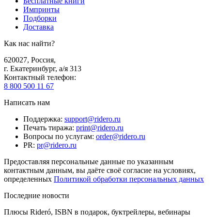
Бесплатные книги
Импринты
Подборки
Доставка
Как нас найти?
620027
,
Россия
,
г. Екатеринбург, а/я 313
Контактный телефон
:
8 800 500 11 67
Написать нам
Поддержка
:
support@ridero.ru
Печать тиража
:
print@ridero.ru
Вопросы по услугам
:
order@ridero.ru
PR
:
pr@ridero.ru
Предоставляя персональные данные по указанным
контактным данным, вы даёте своё согласие на условиях,
определенных
Политикой обработки персональных данных
Последние новости
Плюсы Rideró, ISBN в подарок, буктрейлеры, вебинары