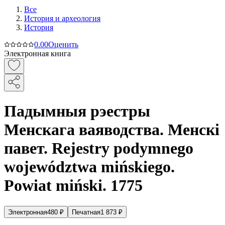
Все
История и археология
История
0.0
0
Оценить
Электронная книга
Падымныя рэестры
Менскага ваяводства. Менскі
павет. Rejestry podymnego
województwa mińskiego.
Powiat miński. 1775
Электронная
480
₽
Печатная
1 873
₽