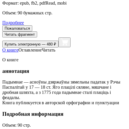
Формат:
epub, fb2, pdfRead, mobi
Объем:
90
бумажных стр.
Подробнее
Пожаловаться
Читать фрагмент
Купить
электронную — 480 ₽
О книге
Оглавление
Читать
О книге
аннотация
Падымнае — асноўны дзяржаўны зямельны падатак у Рэчы
Паспалі­тай у 17 — 18 ст. Яго плацілі сяляне, мяшчане і
дробная шляхта, а з 1775 года падымнае сталі плаціць і
феадалы.
Книга публикуется в авторской орфографии и пунктуации
Подробная информация
Объем:
90
стр.