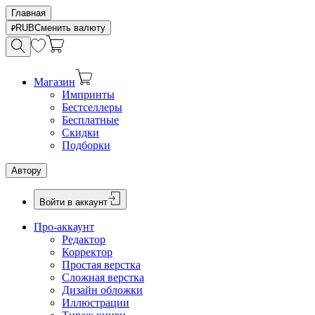
Главная
RUB
Сменить валюту
Магазин
Импринты
Бестселлеры
Бесплатные
Скидки
Подборки
Автору
Войти в аккаунт
Про-аккаунт
Редактор
Корректор
Простая верстка
Сложная верстка
Дизайн обложки
Иллюстрации