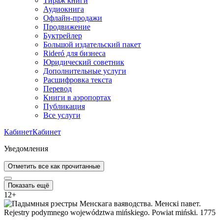
Тираж книги
Аудиокнига
Офлайн-продажи
Продвижение
Буктрейлер
Большой издательский пакет
Rideró для бизнеса
Юридический советник
Дополнительные услуги
Расшифровка текста
Перевод
Книги в аэропортах
Публикация
Все услуги
Кабинет
Кабинет
Уведомления
Отметить все как прочитанные
Показать ещё
12
+