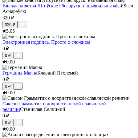
Вялікае княства Літоўскае і беларускі нацыянальны міф
Яўген
Аснарэўскі
320
₽
320
₽
5.0
5
Электронная подпись. Просто о сложном
0
₽
0
₽
0.0
0
Германия Магна
Клавдий Птолемей
0
₽
0
₽
0.0
0
Саксон Грамматик о дохристианской славянской
религии
Станислав Селицкий
0
₽
0
₽
0.0
0