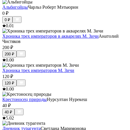
Альбигойцы
Чарльз Роберт Мэтьюрин
0
₽
0
₽
0.0
1
Хроника трех императоров в акварелях М. Зичи
Анатолий
Чистяков
200
₽
200
₽
0.0
0
Хроника трех императоров М. Зичи
120
₽
120
₽
0.0
0
Крестоносец природы
Нурсултан Нурекеш
40
₽
40
₽
5.0
2
Дневник турагента
Светлана Маримонова