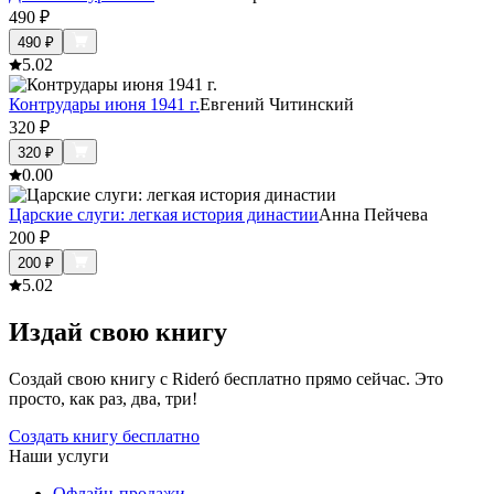
490
₽
490
₽
5.0
2
Контрудары июня 1941 г.
Евгений Читинский
320
₽
320
₽
0.0
0
Царские слуги: легкая история династии
Анна Пейчева
200
₽
200
₽
5.0
2
Издай свою книгу
Создай свою книгу с Rideró бесплатно прямо сейчас. Это
просто, как раз, два, три!
Создать книгу бесплатно
Наши услуги
Офлайн-продажи