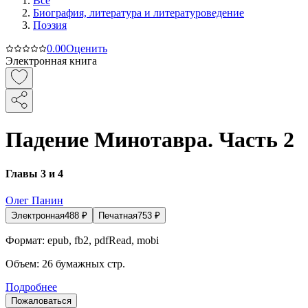
Все
Биография, литература и литературоведение
Поэзия
0.0
0
Оценить
Электронная книга
Падение Минотавра. Часть 2
Главы 3 и 4
Олег Панин
Электронная
488
₽
Печатная
753
₽
Формат:
epub, fb2, pdfRead, mobi
Объем:
26
бумажных стр.
Подробнее
Пожаловаться