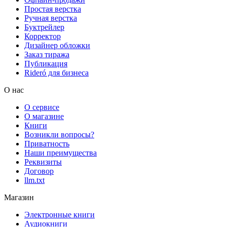
Простая верстка
Ручная верстка
Буктрейлер
Корректор
Дизайнер обложки
Заказ тиража
Публикация
Rideró для бизнеса
О нас
О сервисе
О магазине
Книги
Возникли вопросы?
Приватность
Наши преимущества
Реквизиты
Договор
llm.txt
Магазин
Электронные книги
Аудиокниги