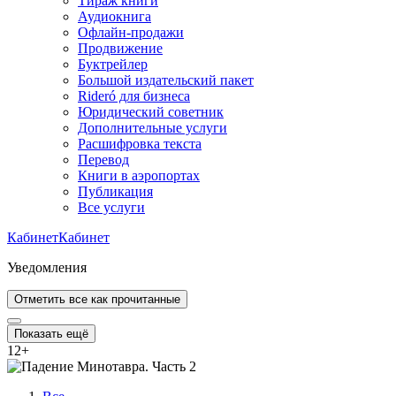
Тираж книги
Аудиокнига
Офлайн-продажи
Продвижение
Буктрейлер
Большой издательский пакет
Rideró для бизнеса
Юридический советник
Дополнительные услуги
Расшифровка текста
Перевод
Книги в аэропортах
Публикация
Все услуги
Кабинет
Кабинет
Уведомления
Отметить все как прочитанные
Показать ещё
12
+