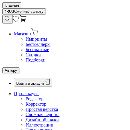
Главная
RUB
Сменить валюту
Магазин
Импринты
Бестселлеры
Бесплатные
Скидки
Подборки
Автору
Войти в аккаунт
Про-аккаунт
Редактор
Корректор
Простая верстка
Сложная верстка
Дизайн обложки
Иллюстрации