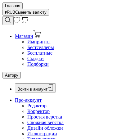
Главная
RUB
Сменить валюту
Магазин
Импринты
Бестселлеры
Бесплатные
Скидки
Подборки
Автору
Войти в аккаунт
Про-аккаунт
Редактор
Корректор
Простая верстка
Сложная верстка
Дизайн обложки
Иллюстрации