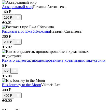
Акварельный мир
Наталья Антипьева
160
₽
160
₽
5.0
1
Рассказы про Ежа Яблокина
Наталья Савельева
200
₽
200
₽
5.0
2
Как это делается: продюсирование в креативных индустриях
6
₽
6
₽
5.0
4
El’s Journey to the Moon
Viktoria Lee
400
₽
400
₽
0.0
0