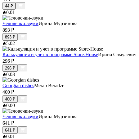
44
₽
0.0
1
Человечки-звуки
Ирина Мурзинова
893
₽
893
₽
5.0
2
Калькуляция и учет в программе Store-House
Ирина Самулевич
296
₽
296
₽
0.0
3
Georgian dishes
Merab Beradze
400
₽
400
₽
0.0
0
Человечки-звуки
Ирина Мурзинова
641
₽
641
₽
0.0
1