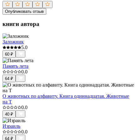
Опубликовать отзыв
книги автора
Заложник
5.0
60
₽
Память лета
0.0
64
₽
О животных по алфавиту. Книга одиннадцатая. Животные
на Т
0.0
40
₽
Израиль
0.0
64
₽