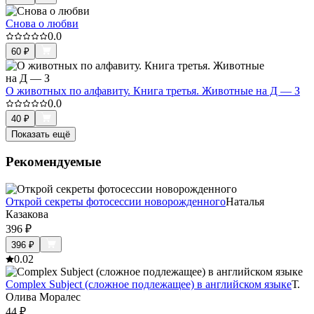
Снова о любви
0.0
60
₽
О животных по алфавиту. Книга третья. Животные на Д — З
0.0
40
₽
Показать ещё
Рекомендуемые
Открой секреты фотосессии новорожденного
Наталья
Казакова
396
₽
396
₽
0.0
2
Complex Subject (сложное подлежащее) в английском языке
Т.
Олива Моралес
44
₽