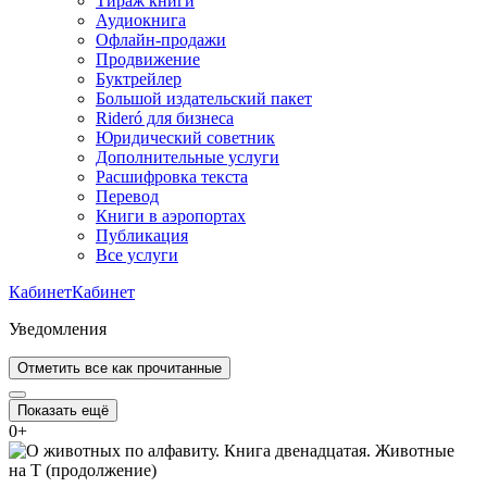
Тираж книги
Аудиокнига
Офлайн-продажи
Продвижение
Буктрейлер
Большой издательский пакет
Rideró для бизнеса
Юридический советник
Дополнительные услуги
Расшифровка текста
Перевод
Книги в аэропортах
Публикация
Все услуги
Кабинет
Кабинет
Уведомления
Отметить все как прочитанные
Показать ещё
0
+