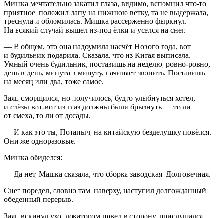
Мишка мечтательно закатил глаза, видимо, вспомнил что-то
приятное, положил лапу на нижнюю ветку, та не выдержала,
треснула и обломилась. Мишка рассерженно фыркнул.
На всякий случай вышел из-под ёлки и уселся на снег.
— В общем, это она надоумила насчёт Нового года, вот
и будильник подарила. Сказала, что из Китая выписала.
Умный очень будильник, поставишь на неделю, ровно-ровно,
день в день, минута в минуту, начинает звонить. Поставишь
на месяц или два, тоже самое.
Заяц сморщился, но получилось, будто улыбнуться хотел,
и слёзы вот-вот из глаз должны были брызнуть — то ли
от смеха, то ли от досады.
— И как это ты, Потапыч, на китайскую безделушку повёлся.
Они же одноразовые.
Мишка обиделся:
— Да нет, Машка сказала, что сборка заводская. Долговечная.
Снег поредел, словно там, наверху, наступил долгожданный
обеденный перерыв.
Заяц вскинул ухо, локатором повел в сторону, прислушался.