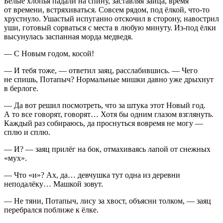
Белые хлопья падали на спину, заставляя зайца, время
от времени, встряхиваться. Совсем рядом, под ёлкой, что-то
хрустнуло. Ушастый испуганно отскочил в сторону, навострил
уши, готовый сорваться с места в любую минуту. Из-под ёлки
высунулась заспанная морда медведя.
— С Новым годом, косой!
— И тебя тоже, — ответил заяц, расслабившись. — Чего
не спишь, Потапыч? Нормальные мишки давно уже дрыхнут
в берлоге.
— Да вот решил посмотреть, что за штука этот Новый год.
А то все говорят, говорят… Хотя бы одним глазом взглянуть.
Каждый раз собираюсь, да проснуться вовремя не могу —
сплю и сплю.
— И? — заяц прилёг на бок, отмахиваясь лапой от снежных
«мух».
— Что «и»? Ах, да… девчушка тут одна из деревни
неподалёку… Машкой зовут.
— Не тяни, Потапыч, лису за хвост, объясни толком, — заяц
перебрался поближе к ёлке.