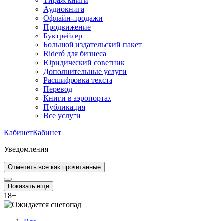
Тираж книги
Аудиокнига
Офлайн-продажи
Продвижение
Буктрейлер
Большой издательский пакет
Rideró для бизнеса
Юридический советник
Дополнительные услуги
Расшифровка текста
Перевод
Книги в аэропортах
Публикация
Все услуги
Кабинет
Кабинет
Уведомления
Отметить все как прочитанные
Показать ещё
18
+