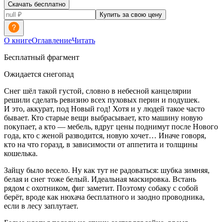
Скачать бесплатно
Купить за свою цену
О книге
Оглавление
Читать
Бесплатный фрагмент
Ожидается снегопад
Снег шёл такой густой, словно в небесной канцелярии
решили сделать ревизию всех пуховых перин и подушек.
И это, аккурат, под Новый год! Хотя и у людей такое часто
бывает. Кто старые вещи выбрасывает, кто машину новую
покупает, а кто — мебель, вдруг цены поднимут после Нового
года, кто с женой разводится, новую хочет… Иначе говоря,
кто на что горазд, в зависимости от аппетита и толщины
кошелька.
Зайцу было весело. Ну как тут не радоваться: шубка зимняя,
белая и снег тоже белый. Идеальная маскировка. Встань
рядом с охотником, фиг заметит. Поэтому собаку с собой
берёт, вроде как нюхача бесплатного и заодно проводника,
если в лесу заплутает.