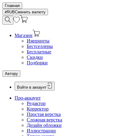
Главная
RUB
Сменить валюту
Магазин
Импринты
Бестселлеры
Бесплатные
Скидки
Подборки
Автору
Войти в аккаунт
Про-аккаунт
Редактор
Корректор
Простая верстка
Сложная верстка
Дизайн обложки
Иллюстрации