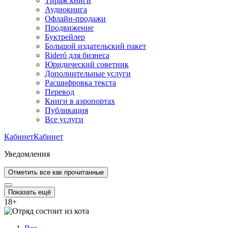
Тираж книги
Аудиокнига
Офлайн-продажи
Продвижение
Буктрейлер
Большой издательский пакет
Rideró для бизнеса
Юридический советник
Дополнительные услуги
Расшифровка текста
Перевод
Книги в аэропортах
Публикация
Все услуги
Кабинет
Кабинет
Уведомления
Отметить все как прочитанные
Показать ещё
18
+