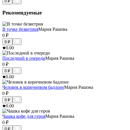
0
₽
Рекомендуемые
В точке безветрия
Мария Рашова
0
₽
0
₽
0.0
0
Последний в очереди
Мария Рашова
0
₽
0
₽
0.0
0
Человек в коричневом бадлоне
Мария Рашова
0
₽
0
₽
0.0
0
Чашка кофе для героя
Мария Рашова
0
₽
0
₽