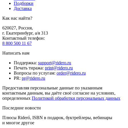
Подборки
Доставка
Как нас найти?
620027
,
Россия
,
г. Екатеринбург, а/я 313
Контактный телефон
:
8 800 500 11 67
Написать нам
Поддержка
:
support@ridero.ru
Печать тиража
:
print@ridero.ru
Вопросы по услугам
:
order@ridero.ru
PR
:
pr@ridero.ru
Предоставляя персональные данные по указанным
контактным данным, вы даёте своё согласие на условиях,
определенных
Политикой обработки персональных данных
Последние новости
Плюсы Rideró, ISBN в подарок, буктрейлеры, вебинары
и многое другое