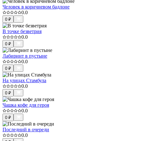
Человек в коричневом бадлоне
0.0
0
₽
В точке безветрия
0.0
0
₽
Лабиринт в пустыне
0.0
0
₽
На улицах Стамбула
0.0
0
₽
Чашка кофе для героя
0.0
0
₽
Последний в очереди
0.0