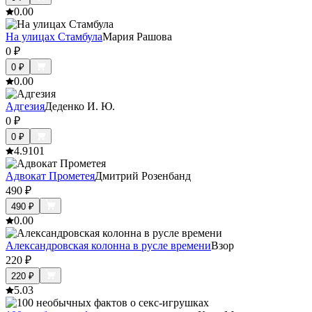
0.0
0
На улицах Стамбула
Мария Рашова
0
₽
0
₽
0.0
0
Адгезия
Деденко И. Ю.
0
₽
0
₽
4.9
101
Адвокат Прометея
Дмитрий Розенбанд
490
₽
490
₽
0.0
0
Александровская колонна в русле времени
Взор
220
₽
220
₽
5.0
3