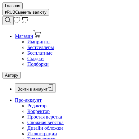
Главная
RUB
Сменить валюту
Магазин
Импринты
Бестселлеры
Бесплатные
Скидки
Подборки
Автору
Войти в аккаунт
Про-аккаунт
Редактор
Корректор
Простая верстка
Сложная верстка
Дизайн обложки
Иллюстрации