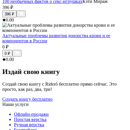
100 необычных фактов о секс-игрушках
Кэти Мираж
396
₽
396
₽
0.0
0
Актуальные проблемы развития донорства крови и ее
компонентов в России
0
₽
0
₽
0.0
0
Издай свою книгу
Создай свою книгу с Rideró бесплатно прямо сейчас. Это
просто, как раз, два, три!
Создать книгу бесплатно
Наши услуги
Офлайн-продажи
Простая верстка
Ручная верстка
Буктрейлер