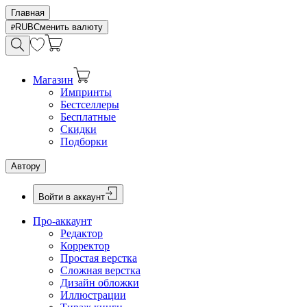
Главная
RUB
Сменить валюту
Магазин
Импринты
Бестселлеры
Бесплатные
Скидки
Подборки
Автору
Войти в аккаунт
Про-аккаунт
Редактор
Корректор
Простая верстка
Сложная верстка
Дизайн обложки
Иллюстрации