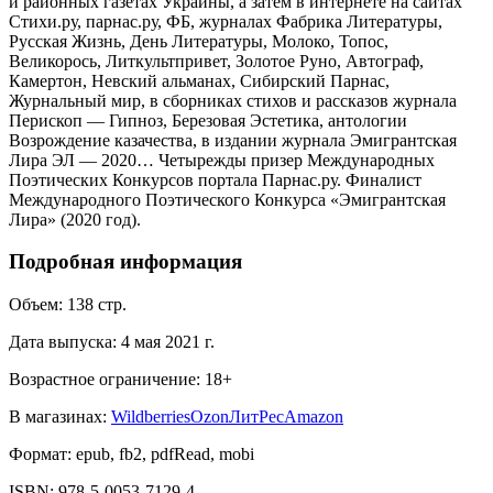
и районных газетах Украины, а затем в интернете на сайтах
Стихи.ру, парнас.ру, ФБ, журналах Фабрика Литературы,
Русская Жизнь, День Литературы, Молоко, Топос,
Великорось, Литкультпривет, Золотое Руно, Автограф,
Камертон, Невский альманах, Сибирский Парнас,
Журнальный мир, в сборниках стихов и рассказов журнала
Перископ — Гипноз, Березовая Эстетика, антологии
Возрождение казачества, в издании журнала Эмигрантская
Лира ЭЛ — 2020… Четырежды призер Международных
Поэтических Конкурсов портала Парнас.ру. Финалист
Международного Поэтического Конкурса «Эмигрантская
Лира» (2020 год).
Подробная информация
Объем:
138
стр.
Дата выпуска:
4 мая 2021 г.
Возрастное ограничение:
18
+
В магазинах:
Wildberries
Ozon
ЛитРес
Amazon
Формат:
epub, fb2, pdfRead, mobi
ISBN:
978-5-0053-7129-4