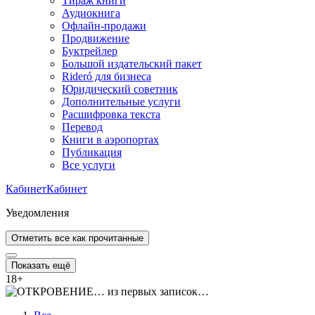
Тираж книги
Аудиокнига
Офлайн-продажи
Продвижение
Буктрейлер
Большой издательский пакет
Rideró для бизнеса
Юридический советник
Дополнительные услуги
Расшифровка текста
Перевод
Книги в аэропортах
Публикация
Все услуги
Кабинет
Кабинет
Уведомления
Отметить все как прочитанные
Показать ещё
18
+