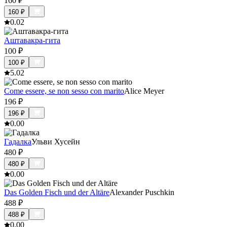
160
₽
160
₽
0.0
2
Аштавакра-гита
100
₽
100
₽
5.0
2
Come essere, se non sesso con marito
Alice Meyer
196
₽
196
₽
0.0
0
Гадалка
Ульви Хусейн
480
₽
480
₽
0.0
0
Das Golden Fisch und der Altäre
Alexander Puschkin
488
₽
488
₽
0.0
0