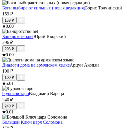
Боги выбирают сильных (новая редакция)
Борис Толчинский
159
₽
159
₽
0.0
0
Банкротство.net
Юрий Яворский
296
₽
296
₽
0.0
0
Диалоги дома на армянском языке
Арцун Акопян
100
₽
100
₽
5.0
1
9 уроков таро
Владимир Вареца
240
₽
240
₽
0.0
1
Большой Ключ царя Соломона