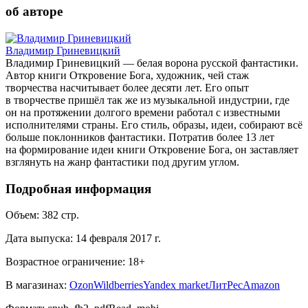
об авторе
Владимир Гриневицкий
Владимир Гриневицкий — белая ворона русской фантастики.
Автор книги Откровение Бога, художник, чей стаж
творчества насчитывает более десяти лет. Его опыт
в творчестве пришёл так же из музыкальной индустрии, где
он на протяжении долгого времени работал с известными
исполнителями страны. Его стиль, образы, идеи, собирают всё
больше поклонников фантастики. Потратив более 13 лет
на формирование идеи книги Откровение Бога, он заставляет
взглянуть на жанр фантастики под другим углом.
Подробная информация
Объем:
382
стр.
Дата выпуска:
14 февраля 2017 г.
Возрастное ограничение:
18
+
В магазинах:
Ozon
Wildberries
Yandex market
ЛитРес
Amazon