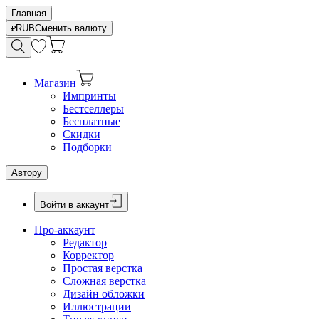
Главная
RUB
Сменить валюту
Магазин
Импринты
Бестселлеры
Бесплатные
Скидки
Подборки
Автору
Войти в аккаунт
Про-аккаунт
Редактор
Корректор
Простая верстка
Сложная верстка
Дизайн обложки
Иллюстрации