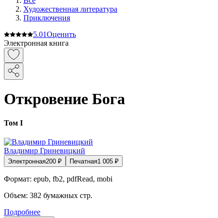
Все
Художественная литература
Приключения
5.0
1
Оценить
Электронная книга
Откровение Бога
Том I
Владимир Гриневицкий
Электронная
200
₽
Печатная
1 005
₽
Формат:
epub, fb2, pdfRead, mobi
Объем:
382
бумажных стр.
Подробнее