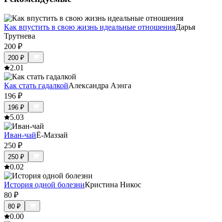
Как впустить в свою жизнь идеальные отношения
Дарья
Трутнева
200
₽
200
₽
2.0
1
Как стать гадалкой
Александра Аэнга
196
₽
196
₽
5.0
3
Иван-чай
Ё-Маззай
250
₽
250
₽
0.0
2
История одной болезни
Кристина Никос
80
₽
80
₽
0.0
0