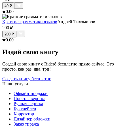
40
₽
0.0
0
Краткие грамматики языков
Андрей Тихомиров
200
₽
200
₽
0.0
0
Издай свою книгу
Создай свою книгу с Rideró бесплатно прямо сейчас. Это
просто, как раз, два, три!
Создать книгу бесплатно
Наши услуги
Офлайн-продажи
Простая верстка
Ручная верстка
Буктрейлер
Корректор
Дизайнер обложки
Заказ тиража