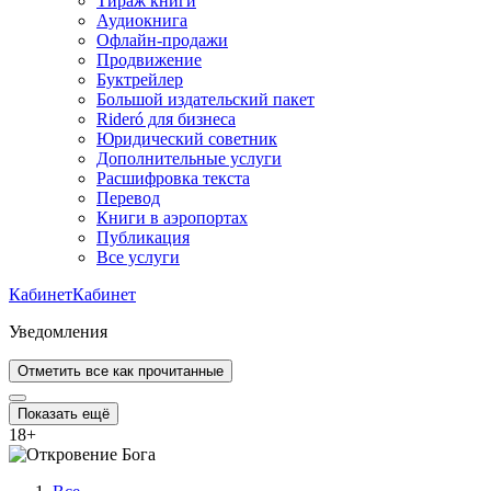
Тираж книги
Аудиокнига
Офлайн-продажи
Продвижение
Буктрейлер
Большой издательский пакет
Rideró для бизнеса
Юридический советник
Дополнительные услуги
Расшифровка текста
Перевод
Книги в аэропортах
Публикация
Все услуги
Кабинет
Кабинет
Уведомления
Отметить все как прочитанные
Показать ещё
18
+