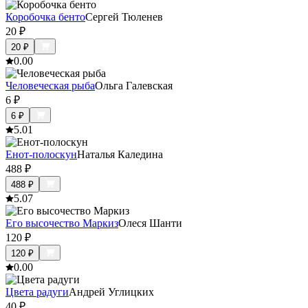
Коробочка бенто
Сергей Тюленев
20
₽
20
₽
0.0
0
Человеческая рыба
Ольга Галевская
6
₽
6
₽
5.0
1
Енот-полоскун
Наталья Каледина
488
₽
488
₽
5.0
7
Его высочество Маркиз
Олеся Шанти
120
₽
120
₽
0.0
0
Цвета радуги
Андрей Углицких
40
₽