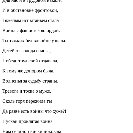
Для нас и в трудовом накале,
И в обстановке фронтовой,
Тяжелым испытаньем стала
Война с
фашис
тскою ордой.
Ты тяжких бед вдвойне узнала:
Детей от голода спасла,
Победе труд свой отдавала,
К тому же донором была.
Волненья за судьбу страны,
Тревога и тоска о муже,
Сколь горя пережила ты
Да разве есть войны что хуже?!
Пускай проклятая война
Нам сединой
виски
покрыла —