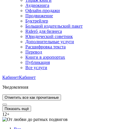
Тираж книги
Аудиокнига
Офлайн-продажи
Продвижение
Буктрейлер
Большой издательский пакет
Rideró для бизнеса
Юридический советник
Дополнительные услуги
Расшифровка текста
Перевод
Книги в аэропортах
Публикация
Все услуги
Кабинет
Кабинет
Уведомления
Отметить все как прочитанные
Показать ещё
12
+