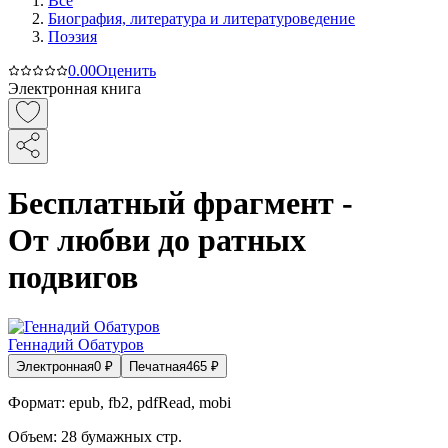
Все
Биография, литература и литературоведение
Поэзия
0.0
0
Оценить
Электронная книга
Бесплатный фрагмент -
От любви до ратных
подвигов
Геннадий Обатуров
Электронная
0
₽
Печатная
465
₽
Формат:
epub, fb2, pdfRead, mobi
Объем:
28
бумажных стр.