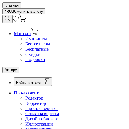
Главная
RUB
Сменить валюту
Магазин
Импринты
Бестселлеры
Бесплатные
Скидки
Подборки
Автору
Войти в аккаунт
Про-аккаунт
Редактор
Корректор
Простая верстка
Сложная верстка
Дизайн обложки
Иллюстрации