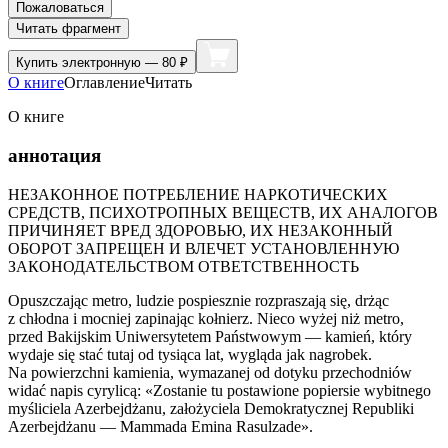
Пожаловаться
Читать фрагмент
Купить
электронную — 80 ₽
О книге
Оглавление
Читать
О книге
аннотация
НЕЗАКОННОЕ ПОТРЕБЛЕНИЕ НАРКОТИЧЕСКИХ
СРЕДСТВ, ПСИХОТРОПНЫХ ВЕЩЕСТВ, ИХ АНАЛОГОВ
ПРИЧИНЯЕТ ВРЕД ЗДОРОВЬЮ, ИХ НЕЗАКОННЫЙ
ОБОРОТ ЗАПРЕЩЕН И ВЛЕЧЕТ УСТАНОВЛЕННУЮ
ЗАКОНОДАТЕЛЬСТВОМ ОТВЕТСТВЕННОСТЬ
Opuszczając metro, ludzie pospiesznie rozpraszają się, drżąc
z chłodna i mocniej zapinając kołnierz. Nieco wyżej niż metro,
przed Bakijskim Uniwersytetem Państwowym — kamień, który
wydaje się stać tutaj od tysiąca lat, wygląda jak nagrobek.
Na powierzchni kamienia, wymazanej od dotyku przechodniów
widać napis cyrylicą: «Zostanie tu postawione popiersie wybitnego
myśliciela Azerbejdżanu, założyciela Demokratycznej Republiki
Azerbejdżanu — Mammada Emina Rasulzade».