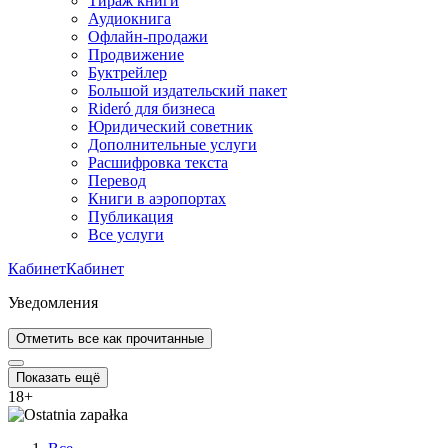
Тираж книги
Аудиокнига
Офлайн-продажи
Продвижение
Буктрейлер
Большой издательский пакет
Rideró для бизнеса
Юридический советник
Дополнительные услуги
Расшифровка текста
Перевод
Книги в аэропортах
Публикация
Все услуги
Кабинет
Кабинет
Уведомления
Отметить все как прочитанные
Показать ещё
18
+