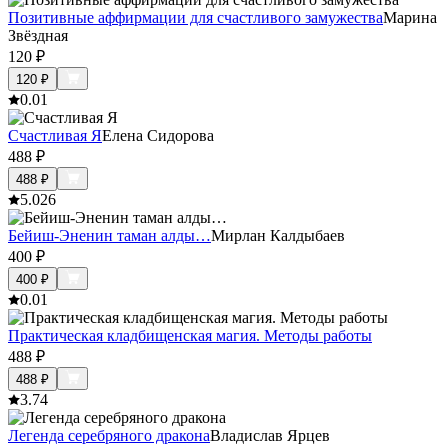
Позитивные аффирмации для счастливого замужества
Марина
Звёздная
120
₽
120
₽
0.0
1
Счастливая Я
Елена Сидорова
488
₽
488
₽
5.0
26
Бейиш-Эненин таман алды…
Мирлан Калдыбаев
400
₽
400
₽
0.0
1
Практическая кладбищенская магия. Методы работы
488
₽
488
₽
3.7
4
Легенда серебряного дракона
Владислав Ярцев