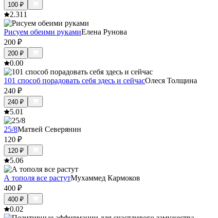
100
₽
2.3
11
Рисуем обеими руками
Елена Рунова
200
₽
200
₽
0.0
0
101 способ порадовать себя здесь и сейчас
Олеся Толщина
240
₽
240
₽
5.0
1
25/8
Матвей Северянин
120
₽
120
₽
5.0
6
А тополя все растут
Мухаммед Кармоков
400
₽
400
₽
0.0
2