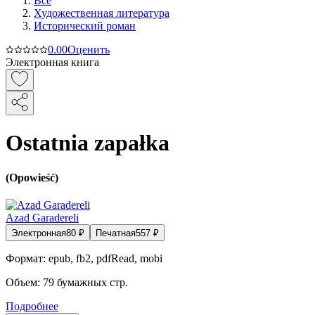
Все
Художественная литература
Исторический роман
0.0
0
Оценить
Электронная книга
Ostatnia zapałka
(Opowieść)
Azad Garadereli
Электронная
80
₽
Печатная
557
₽
Формат:
epub, fb2, pdfRead, mobi
Объем:
79
бумажных стр.
Подробнее