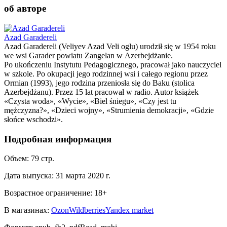
об авторе
Azad Garadereli
Azad Garadereli (Veliyev Azad Veli oglu) urodził się w 1954 roku
we wsi Garader powiatu Zangelan w Azerbejdżanie.
Po ukończeniu Instytutu Pedagogicznego, pracował jako nauczyciel
w szkole. Po okupacji jego rodzinnej wsi i całego regionu przez
Ormian (1993), jego rodzina przeniosła się do Baku (stolica
Azerbejdżanu). Przez 15 lat pracował w radio. Autor książek
«Czysta woda», «Wycie», «Biel śniegu», «Czy jest tu
mężczyzna?», «Dzieci wojny», «Strumienia demokracji», «Gdzie
słońce wschodzi».
Подробная информация
Объем:
79
стр.
Дата выпуска:
31 марта 2020 г.
Возрастное ограничение:
18
+
В магазинах:
Ozon
Wildberries
Yandex market