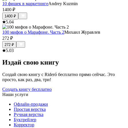
10 фишек в маркетинге
Andrey Kuzmin
1400
₽
1400
₽
5.0
4
100 мифов о Марафоне. Часть 2
Михаил Журавлев
272
₽
272
₽
5.0
3
Издай свою книгу
Создай свою книгу с Rideró бесплатно прямо сейчас. Это
просто, как раз, два, три!
Создать книгу бесплатно
Наши услуги
Офлайн-продажи
Простая верстка
Ручная верстка
Буктрейлер
Корректор