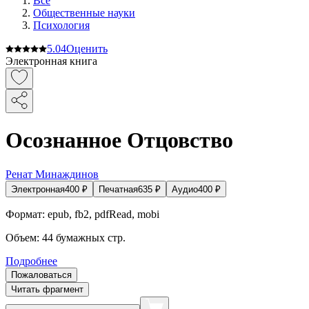
Все
Общественные науки
Психология
5.0
4
Оценить
Электронная книга
Осознанное Отцовство
Ренат Минаждинов
Электронная
400
₽
Печатная
635
₽
Аудио
400
₽
Формат:
epub, fb2, pdfRead, mobi
Объем:
44
бумажных стр.
Подробнее
Пожаловаться
Читать фрагмент