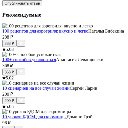
Опубликовать отзыв
Рекомендуемые
100 рецептов для аэрогриля: вкусно и легко
Наталья Бибекина
288
₽
288
₽
5.0
8
100+ способов успокоиться
Анастасия Левандовски
368
₽
368
₽
5.0
2
10 сценариев на все случаи жизни
Сергей Ларин
200
₽
200
₽
5.0
5
10 уроков БДСМ для скромницы
Домино Грэй
96
₽