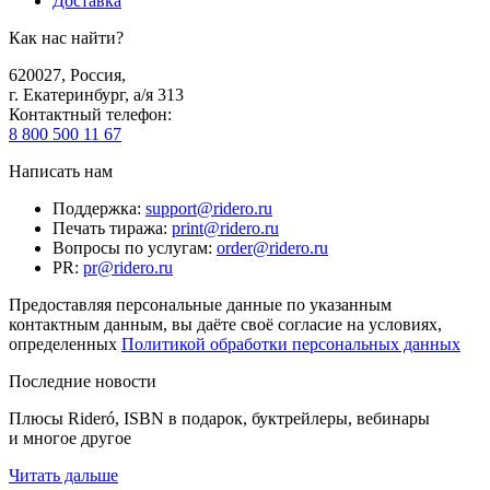
Доставка
Как нас найти?
620027
,
Россия
,
г. Екатеринбург, а/я 313
Контактный телефон
:
8 800 500 11 67
Написать нам
Поддержка
:
support@ridero.ru
Печать тиража
:
print@ridero.ru
Вопросы по услугам
:
order@ridero.ru
PR
:
pr@ridero.ru
Предоставляя персональные данные по указанным
контактным данным, вы даёте своё согласие на условиях,
определенных
Политикой обработки персональных данных
Последние новости
Плюсы Rideró, ISBN в подарок, буктрейлеры, вебинары
и многое другое
Читать дальше