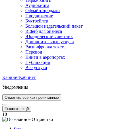
Тираж книги
Аудиокнига
Офлайн-продажи
Продвижение
Буктрейлер
Большой издательский пакет
Rideró для бизнеса
Юридический советник
Дополнительные услуги
Расшифровка текста
Перевод
Книги в аэропортах
Публикация
Все услуги
Кабинет
Кабинет
Уведомления
Отметить все как прочитанные
Показать ещё
18
+