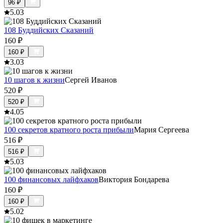
96
₽
5.0
3
108 Буддийских Сказаний
160
₽
160
₽
3.0
3
10 шагов к жизни
Сергей Иванов
520
₽
520
₽
4.0
5
100 секретов кратного роста прибыли
Мария Сергеева
516
₽
516
₽
5.0
3
100 финансовых лайфхаков
Виктория Бондарева
160
₽
160
₽
5.0
2