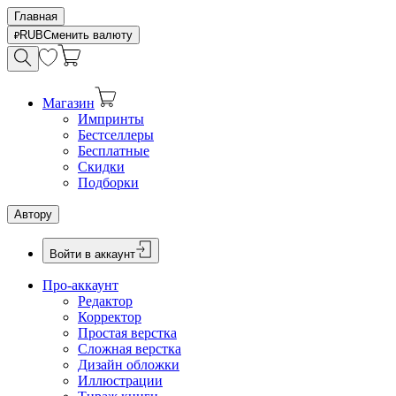
Главная
RUB
Сменить валюту
Магазин
Импринты
Бестселлеры
Бесплатные
Скидки
Подборки
Автору
Войти в аккаунт
Про-аккаунт
Редактор
Корректор
Простая верстка
Сложная верстка
Дизайн обложки
Иллюстрации