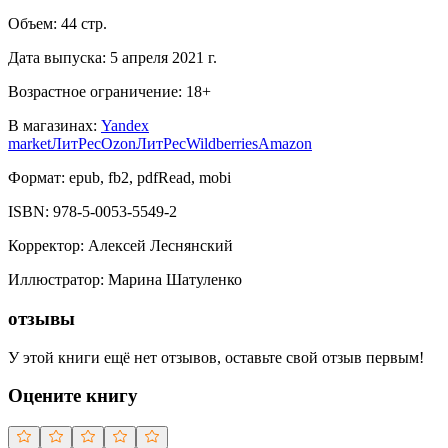
Объем:
44
стр.
Дата выпуска:
5 апреля 2021 г.
Возрастное ограничение:
18
+
В магазинах:
Yandex
market
ЛитРес
Ozon
ЛитРес
Wildberries
Amazon
Формат:
epub, fb2, pdfRead, mobi
ISBN:
978-5-0053-5549-2
Корректор
:
Алексей Леснянский
Иллюстрaтор
:
Марина Шатуленко
отзывы
У этой книги ещё нет отзывов, оставьте свой отзыв первым!
Оцените книгу