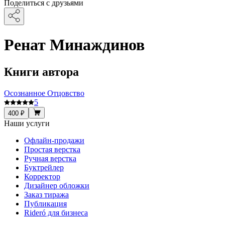
Поделиться с друзьями
Ренат Минаждинов
Книги автора
Осознанное Отцовство
5
400 ₽
Наши услуги
Офлайн-продажи
Простая верстка
Ручная верстка
Буктрейлер
Корректор
Дизайнер обложки
Заказ тиража
Публикация
Rideró для бизнеса