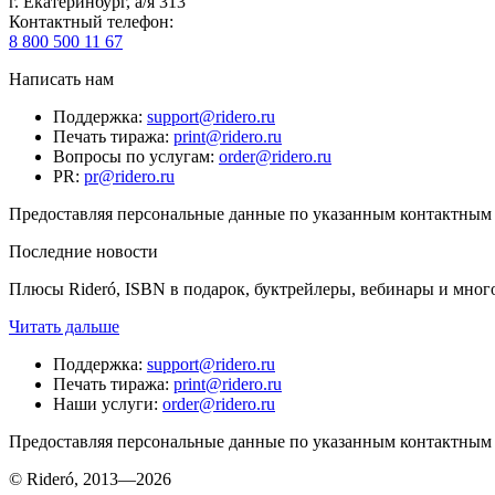
г. Екатеринбург, а/я 313
Контактный телефон
:
8 800 500 11 67
Написать нам
Поддержка
:
support@ridero.ru
Печать тиража
:
print@ridero.ru
Вопросы по услугам
:
order@ridero.ru
PR
:
pr@ridero.ru
Предоставляя персональные данные по указанным контактным д
Последние новости
Плюсы Rideró, ISBN в подарок, буктрейлеры, вебинары и мног
Читать дальше
Поддержка
:
support@ridero.ru
Печать тиража
:
print@ridero.ru
Наши услуги
:
order@ridero.ru
Предоставляя персональные данные по указанным контактным д
© Rideró, 2013—
2026