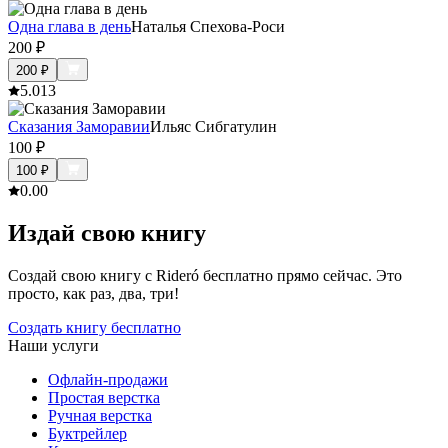
Одна глава в день
Наталья Спехова-Роси
200
₽
200
₽
5.0
13
Сказания Заморавии
Ильяс Сибгатулин
100
₽
100
₽
0.0
0
Издай свою книгу
Создай свою книгу с Rideró бесплатно прямо сейчас. Это
просто, как раз, два, три!
Создать книгу бесплатно
Наши услуги
Офлайн-продажи
Простая верстка
Ручная верстка
Буктрейлер