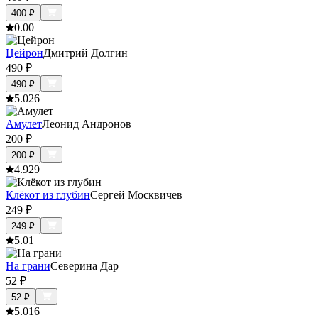
400
₽
0.0
0
Цейрон
Дмитрий Долгин
490
₽
490
₽
5.0
26
Амулет
Леонид Андронов
200
₽
200
₽
4.9
29
Клёкот из глубин
Сергей Москвичев
249
₽
249
₽
5.0
1
На грани
Северина Дар
52
₽
52
₽
5.0
16