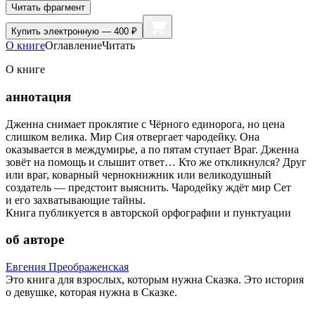
Читать фрагмент
Купить
электронную — 400 ₽
О книге
Оглавление
Читать
О книге
аннотация
Дженна снимает проклятие с Чёрного единорога, но цена
слишком велика. Мир Сия отвергает чародейку. Она
оказывается в междумирье, а по пятам ступает Враг. Дженна
зовёт на помощь и слышит ответ… Кто же откликнулся? Друг
или враг, коварный чернокнижник или великодушный
создатель — предстоит выяснить. Чародейку ждёт мир Сет
и его захватывающие тайны.
Книга публикуется в авторской орфографии и пунктуации
об авторе
Евгения Преображенская
Это книга для взрослых, которым нужна Сказка. Это история
о девушке, которая нужна в Сказке.