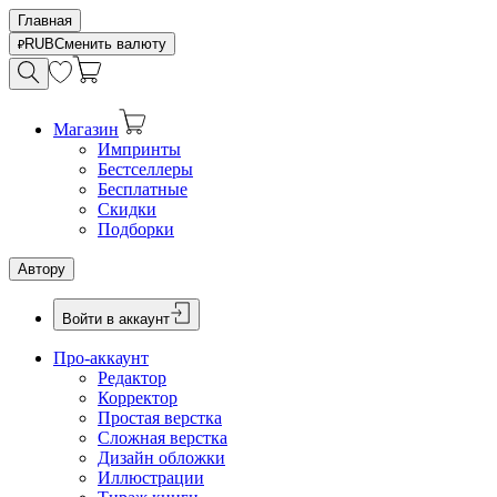
Главная
RUB
Сменить валюту
Магазин
Импринты
Бестселлеры
Бесплатные
Скидки
Подборки
Автору
Войти в аккаунт
Про-аккаунт
Редактор
Корректор
Простая верстка
Сложная верстка
Дизайн обложки
Иллюстрации