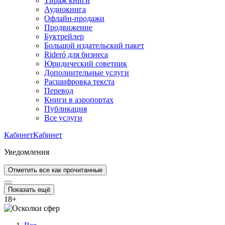
Тираж книги
Аудиокнига
Офлайн-продажи
Продвижение
Буктрейлер
Большой издательский пакет
Rideró для бизнеса
Юридический советник
Дополнительные услуги
Расшифровка текста
Перевод
Книги в аэропортах
Публикация
Все услуги
Кабинет
Кабинет
Уведомления
Отметить все как прочитанные
Показать ещё
18
+