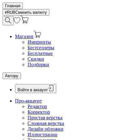
Главная
RUB
Сменить валюту
Магазин
Импринты
Бестселлеры
Бесплатные
Скидки
Подборки
Автору
Войти в аккаунт
Про-аккаунт
Редактор
Корректор
Простая верстка
Сложная верстка
Дизайн обложки
Иллюстрации