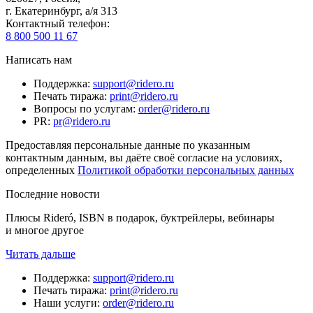
г. Екатеринбург, а/я 313
Контактный телефон
:
8 800 500 11 67
Написать нам
Поддержка
:
support@ridero.ru
Печать тиража
:
print@ridero.ru
Вопросы по услугам
:
order@ridero.ru
PR
:
pr@ridero.ru
Предоставляя персональные данные по указанным
контактным данным, вы даёте своё согласие на условиях,
определенных
Политикой обработки персональных данных
Последние новости
Плюсы Rideró, ISBN в подарок, буктрейлеры, вебинары
и многое другое
Читать дальше
Поддержка
:
support@ridero.ru
Печать тиража
:
print@ridero.ru
Наши услуги
:
order@ridero.ru