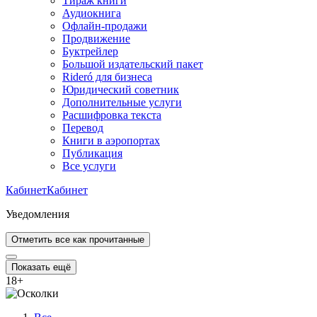
Тираж книги
Аудиокнига
Офлайн-продажи
Продвижение
Буктрейлер
Большой издательский пакет
Rideró для бизнеса
Юридический советник
Дополнительные услуги
Расшифровка текста
Перевод
Книги в аэропортах
Публикация
Все услуги
Кабинет
Кабинет
Уведомления
Отметить все как прочитанные
Показать ещё
18
+