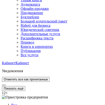
Тираж книги
Аудиокнига
Офлайн-продажи
Продвижение
Буктрейлер
Большой издательский пакет
Rideró для бизнеса
Юридический советник
Дополнительные услуги
Расшифровка текста
Перевод
Книги в аэропортах
Публикация
Все услуги
Кабинет
Кабинет
Уведомления
Отметить все как прочитанные
Показать ещё
12
+