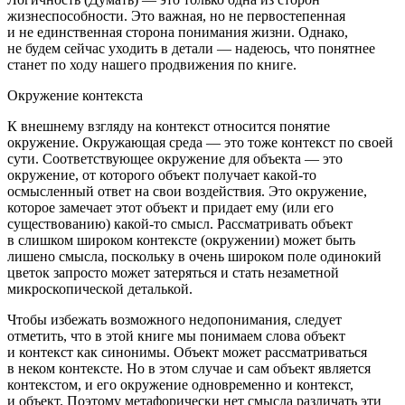
жизнеспособности. Это важная, но не первостепенная
и не единственная сторона понимания жизни. Однако,
не будем сейчас уходить в детали — надеюсь, что понятнее
станет по ходу нашего продвижения по книге.
Окружение контекста
К внешнему взгляду на контекст относится понятие
окружение
. Окружающая среда — это тоже контекст по своей
сути.
Соответствующее окружение
для объекта — это
окружение, от которого объект получает какой-то
осмысленный ответ на свои воздействия. Это окружение,
которое замечает этот объект и придает ему (или его
существованию) какой-то смысл. Рассматривать объект
в слишком широком контексте (окружении) может быть
лишено смысла, поскольку в очень широком поле одинокий
цветок запросто может затеряться и стать незаметной
микроскопической деталькой.
Чтобы избежать возможного недопонимания, следует
отметить, что в этой книге мы понимаем слова
объект
и
контекст
как синонимы. Объект может рассматриваться
в неком контексте. Но в этом случае и сам объект является
контекстом, и его окружение одновременно и контекст,
и объект. Поэтому метафорически нет смысла различать эти