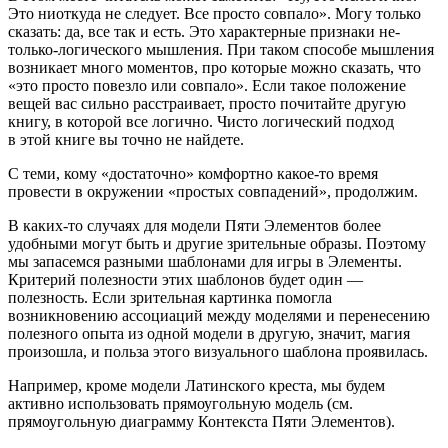
Это ниоткуда не следует. Все просто совпало». Могу только
сказать: да, все так и есть. Это характерные признаки не-
только-логического мышления. При таком способе мышления
возникает много моментов, про которые можно сказать, что
«это просто повезло или совпало». Если такое положение
вещей вас сильно расстраивает, просто почитайте другую
книгу, в которой все логично. Чисто логический подход
в этой книге вы точно не найдете.
С теми, кому «
достаточно
» комфортно какое-то время
провести в окружении «простых совпадений», продолжим.
В каких-то случаях для модели Пяти Элементов более
удобными могут быть и другие зрительные образы. Поэтому
мы запасемся разными шаблонами для игры в Элементы.
Критерий полезности этих шаблонов будет один —
полезность. Если зрительная картинка помогла
возникновению ассоциаций между моделями и перенесению
полезного опыта из одной модели в другую, значит, магия
произошла, и польза этого визуального шаблона проявилась.
Например, кроме модели Латинского креста, мы будем
активно использовать прямоугольную модель (см.
прямоугольную диаграмму Контекста Пяти Элементов
).