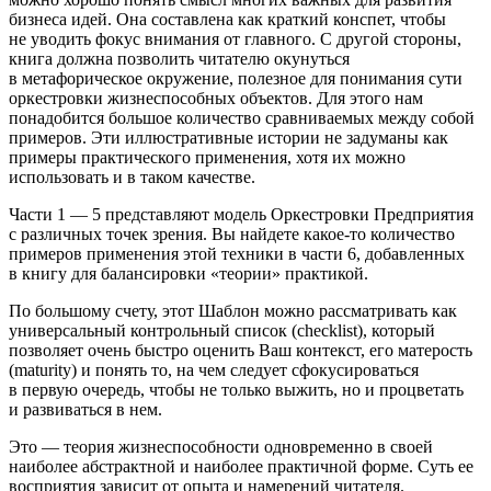
бизнеса идей. Она составлена как краткий конспет, чтобы
не уводить фокус внимания от главного. С другой стороны,
книга должна позволить читателю окунуться
в метафорическое окружение, полезное для понимания сути
оркестровки жизнеспособных объектов. Для этого нам
понадобится большое количество сравниваемых между собой
примеров. Эти иллюстративные истории не задуманы как
примеры практического применения, хотя их можно
использовать и в таком качестве.
Части 1 — 5 представляют модель Оркестровки Предприятия
с различных точек зрения. Вы найдете какое-то количество
примеров применения этой техники в части 6, добавленных
в книгу для балансировки «теории» практикой.
По большому счету, этот Шаблон можно рассматривать как
универсальный контрольный список (checklist), который
позволяет очень быстро оценить Ваш контекст, его матерость
(maturity) и понять то, на чем следует сфокусироваться
в первую очередь, чтобы не только выжить, но и процветать
и развиваться в нем.
Это — теория жизнеспособности одновременно в своей
наиболее абстрактной и наиболее практичной форме. Суть ее
восприятия зависит от опыта и намерений читателя.