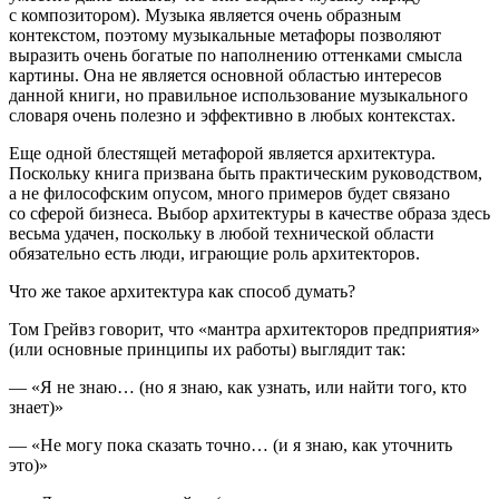
с композитором). Музыка является очень образным
контекстом
, поэтому музыкальные метафоры позволяют
выразить очень богатые по наполнению оттенками смысла
картины. Она не является основной областью интересов
данной книги, но правильное использование музыкального
словаря очень полезно и эффективно в любых контекстах.
Еще одной блестящей метафорой является
архитектура
.
Поскольку книга призвана быть практическим руководством,
а не философским опусом, много примеров будет связано
со сферой бизнеса. Выбор архитектуры в качестве образа здесь
весьма удачен, поскольку в любой технической области
обязательно есть люди, играющие роль архитекторов.
Что же такое
архитектура
как способ думать?
Том Грейвз говорит, что «мантра архитекторов предприятия»
(или основные принципы их работы) выглядит так:
— «Я не знаю… (но я знаю, как узнать, или найти того, кто
знает)»
— «Не могу пока сказать точно… (и я знаю, как уточнить
это)»