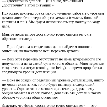
— «Достаточно деталей… (и я знаю, что означает
„достаточно“ в этой ситуации)»
Искусство архитектора связано с умением работать с уровнем
детализации без потери общего замысла (смысла, большой
картины и т.п.). Мы будем использовать эту мантру по ходу
дела.
Мантра архитектора достаточно точно описывает суть
образного взгляда:
— При образном взгляде никогда не найдется полного
описания, включающего весь перечень деталей.
— Весь этот перечень отсутствует не из-за трудоемкости его
получения, а из-за самой сути живого объекта. Многие детали
создаются «
на лету
» (
coming into being
), во время проработки
следующего уровня детализации.
— Пока не создан определенный уровень детализации, никто
не может сказать, как точно будет выглядеть следующий
уровень. Однако это не мешает архитектору, держащему
общий замысел в своей голове, добавить эти детали и таким
образом уточнить общую картину.
Заметьте, что фраза «
достаточно точно описывает
» — это