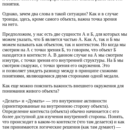
понятия.
Однако, зачем два слова в такой ситуации? Как и в случае
троицы, здесь, кроме самого объекта, важна точка зрения
на него.
Предположим, у нас есть две сущности А и Б, для которых мы
можем указать, что Б является частью А. Как А, так и Б мы
можем называть как объектом, так и контекстом. Но когда мы
смотрим на А с точки зрения Б, то говорим, что объект Б
находится в контексте А. В данном случае на А мы смотрим
изнутри, с точки зрения его внутренней структуры. На Б мы
смотрим снаружи, с точки зрения его окружения. Это
и позволяет увидеть разницу между в принципе схожими
понятиями, являющимися двумя сторонами одной медали.
Как еще можно пояснить важность внешнего окружения для
понимания живого объекта?
«Делать» и «Думать» — это внутренние активности
(ориентированные на внутреннюю сторону объекта).
Определение контекста (объекта) обычно начинается с его
более доступной для изучения внутренней стороны. Понять,
что происходит в каком-то контексте (
что там делается
) и как
там принимаются логические решения (
как там думают
) —