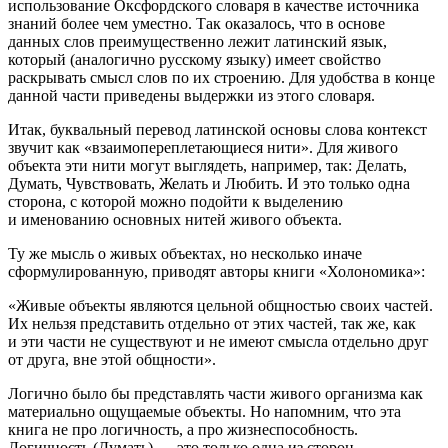
использование Оксфордского словаря в качестве источника
знаний более чем уместно. Так оказалось, что в основе
данных слов преимущественно лежит латинский язык,
который (аналогично русскому языку) имеет свойство
раскрывать смысл слов по их строению. Для удобства в конце
данной части приведены выдержки из этого словаря.
Итак, буквальный перевод латинской основы слова
контекст
звучит как «
взаимопереплетающиеся нити
». Для живого
объекта эти нити могут выглядеть, например, так:
Делать,
Думать, Чувствовать, Желать и Любить
. И это только одна
сторона, с которой можно подойти к выделению
и именованию основных нитей живого объекта.
Ту же мысль о живых объектах, но несколько иначе
сформулированную, приводят авторы книги «Холономика»:
«Живые объекты являются цельной общностью своих частей.
Их нельзя представить отдельно от этих частей, так же, как
и эти части не существуют и не имеют смысла отдельно друг
от друга, вне этой общности».
Логично было бы представлять части живого организма как
материально ощущаемые объекты. Но напомним, что эта
книга не про логичность, а про жизнеспособность.
Логичность (Думать) — это только одна из сторон