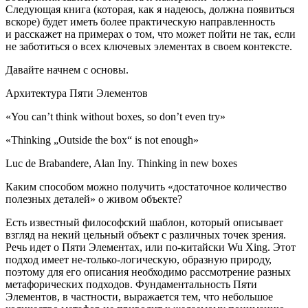
Следующая книга (которая, как я надеюсь, должна появиться
вскоре) будет иметь более практическую направленность
и расскажет на примерах о том, что может пойти не так, если
не заботиться о всех ключевых элементах в своем контексте.
Давайте начнем с основы.
Архитектура Пяти Элементов
«You can’t think without boxes, so don’t even try»
«Thinking „Outside the box“ is not enough»
Luc de Brabandere, Alan Iny. Thinking in new boxes
Каким способом можно получить «
достаточное количество
полезных деталей
» о живом объекте?
Есть известный философский шаблон, который описывает
взгляд на некий цельный объект с различных точек зрения.
Речь идет о Пяти Элементах, или по-китайски Wu Xing. Этот
подход имеет не-только-логическую, образную природу,
поэтому для его описания необходимо рассмотрение разных
метафорических подходов. Фундаментальность Пяти
Элементов, в частности, выражается тем, что небольшое