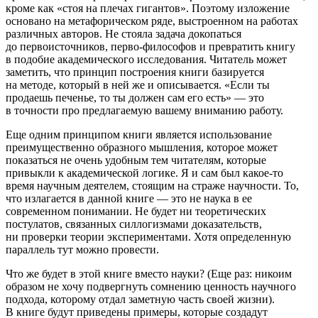
кроме как «стоя на плечах гигантов». Поэтому изложение
основано на метафорическом ряде, выстроенном на работах
различных авторов. Не стояла задача докопаться
до первоисточников, перво-философов и превратить книгу
в подобие академического исследования. Читатель может
заметить, что принцип построения книги базируется
на методе, который в ней же и описывается. «
Если ты
продаешь печенье, то ты должен сам его есть
» — это
в точности про предлагаемую вашему вниманию работу.
Еще одним принципом книги является использование
преимущественно образного мышления, которое может
показаться не очень удобным тем читателям, которые
привыкли к академической логике. Я и сам был какое-то
время научным деятелем, стоящим на страже научности. То,
что излагается в данной книге — это не наука в ее
современном понимании. Не будет ни теоретических
постулатов, связанных силлогизмами доказательств,
ни проверки теории экспериментами. Хотя определенную
параллель тут можно провести.
Что же будет в этой книге вместо науки? (Еще раз: никоим
образом не хочу подвергнуть сомнению ценность научного
подхода, которому отдал заметную часть своей жизни).
В книге будут приведены примеры, которые создадут