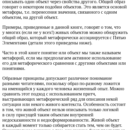
описывать один объект через свойства другого. Общий образ
говорит о некотором подобии объектов. Это является основой
метафоры
, т.е. перенесения значения, связанного с одним
объектом, на другой объект.
Примеры, приведенные в данной книге, говорят о том, что
у многих (если не у всех!) живых объектов можно обнаружить
общий образ, который метафорически ассоциируется с Пятью
Элементами (детали этого приведены ниже).
Часто в этой книге понятие или объект мы также называем
метафорой
, если мы предполагаем активное использование
его для метафорического сравнения с другими объектами или
понятиями.
Образные принципы допускают различное понимание
разными читателями, поскольку образ по-разному ложится
на имеющийся у каждого человека жизненный опыт. Можно
сравнить этот подход с использованием притч,
выстраивающих метафорический ряд для описания некой
ситуации или некого живого контекста. Особенность состоит
в том, что живой объект нельзя описывать только логикой
в силу присущей таким объектам внутренней
недосказанности и недосформированности
. Живой объект
в каждый момент только собирается стать тем, чем он будет.