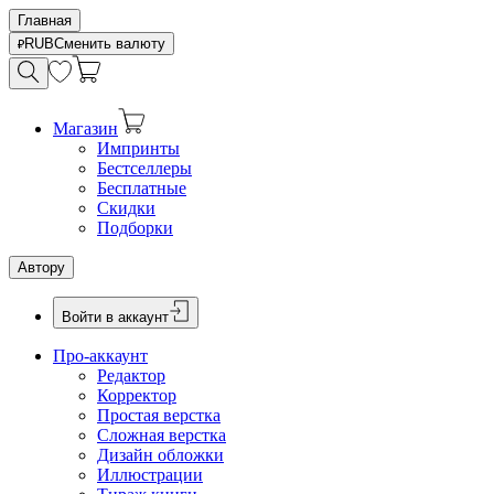
Главная
RUB
Сменить валюту
Магазин
Импринты
Бестселлеры
Бесплатные
Скидки
Подборки
Автору
Войти в аккаунт
Про-аккаунт
Редактор
Корректор
Простая верстка
Сложная верстка
Дизайн обложки
Иллюстрации