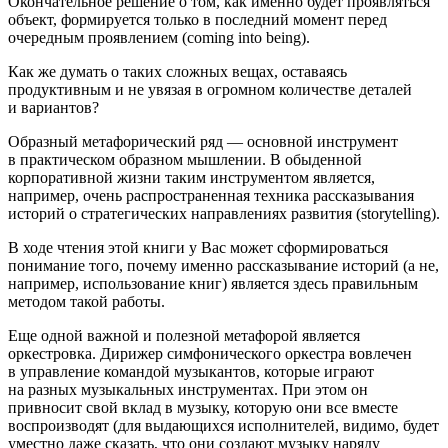
Окончательное решение о том, как именно будет проявляться
объект, формируется только в последний момент перед
очередным проявлением (
coming into being
).
Как же думать о таких сложных вещах, оставаясь
продуктивным и не увязая в огромном количестве деталей
и вариантов?
Образный метафорический ряд — основной инструмент
в практическом образном мышлении. В обыденной
корпоративной жизни таким инструментом является,
например, очень распространенная техника рассказывания
историй о стратегических направлениях развития (
storytelling
).
В ходе чтения этой книги у Вас может сформироваться
понимание того, почему именно рассказывание историй (а не,
например, использование книг) является здесь правильным
методом такой работы.
Еще одной важной и полезной метафорой является
оркестровка
. Дирижер симфонического оркестра вовлечен
в управление командой музыкантов, которые играют
на разных музыкальных инструментах. При этом он
привносит свой вклад в музыку, которую они все вместе
воспроизводят (для выдающихся исполнителей, видимо, будет
уместно даже сказать, что они
создают музыку
наряду