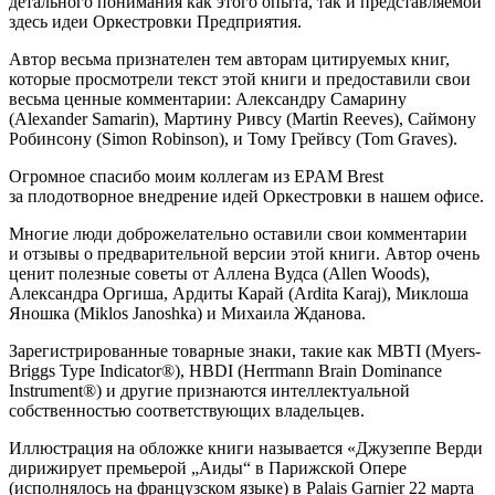
детального понимания как этого опыта, так и представляемой
здесь идеи Оркестровки Предприятия.
Автор весьма признателен тем авторам цитируемых книг,
которые просмотрели текст этой книги и предоставили свои
весьма ценные комментарии: Александру Самарину
(Alexander Samarin), Мартину Ривсу (Martin Reeves), Саймону
Робинсону (Simon Robinson), и Тому Грейвсу (Tom Graves).
Огромное спасибо моим коллегам из
EPAM Brest
за плодотворное внедрение идей Оркестровки в нашем офисе.
Многие люди доброжелательно оставили свои комментарии
и отзывы о предварительной версии этой книги. Автор очень
ценит полезные советы от Аллена Вудса (Allen Woods),
Александра Оргиша, Ардиты Карай (Ardita Karaj), Миклоша
Яношка (Miklos Janoshka) и Михаила Жданова.
Зарегистрированные товарные знаки, такие как MBTI (Myers-
Briggs Type Indicator®), HBDI (Herrmann Brain Dominance
Instrument®) и другие признаются интеллектуальной
собственностью соответствующих владельцев.
Иллюстрация на обложке книги называется «
Джузеппе Верди
дирижирует премьерой „Аиды“ в Парижской Опере
(исполнялось на французском языке) в Palais Garnier 22 марта