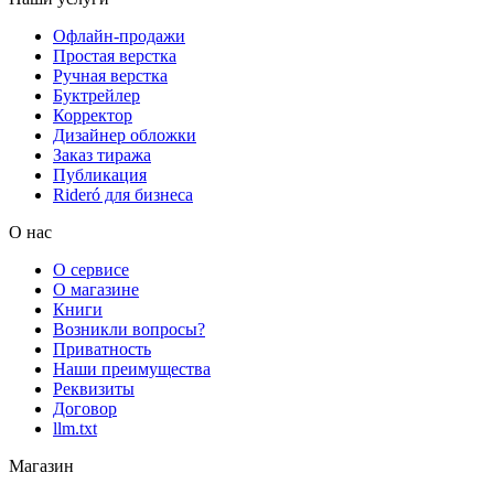
Офлайн-продажи
Простая верстка
Ручная верстка
Буктрейлер
Корректор
Дизайнер обложки
Заказ тиража
Публикация
Rideró для бизнеса
О нас
О сервисе
О магазине
Книги
Возникли вопросы?
Приватность
Наши преимущества
Реквизиты
Договор
llm.txt
Магазин