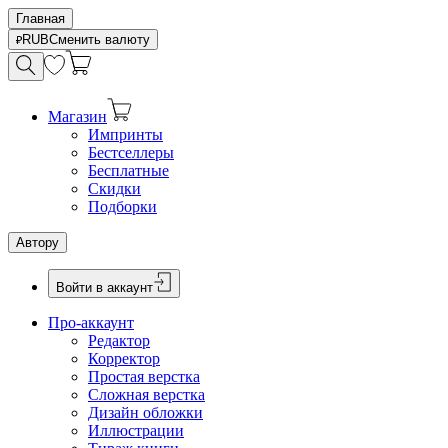
Главная
RUB
Сменить валюту
Магазин
Импринты
Бестселлеры
Бесплатные
Скидки
Подборки
Автору
Войти в аккаунт
Про-аккаунт
Редактор
Корректор
Простая верстка
Сложная верстка
Дизайн обложки
Иллюстрации