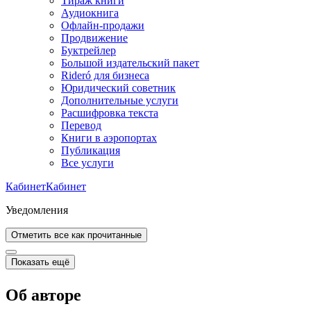
Тираж книги
Аудиокнига
Офлайн-продажи
Продвижение
Буктрейлер
Большой издательский пакет
Rideró для бизнеса
Юридический советник
Дополнительные услуги
Расшифровка текста
Перевод
Книги в аэропортах
Публикация
Все услуги
Кабинет
Кабинет
Уведомления
Отметить все как прочитанные
Показать ещё
Об авторе