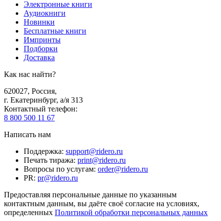
Электронные книги
Аудиокниги
Новинки
Бесплатные книги
Импринты
Подборки
Доставка
Как нас найти?
620027
,
Россия
,
г. Екатеринбург, а/я 313
Контактный телефон
:
8 800 500 11 67
Написать нам
Поддержка
:
support@ridero.ru
Печать тиража
:
print@ridero.ru
Вопросы по услугам
:
order@ridero.ru
PR
:
pr@ridero.ru
Предоставляя персональные данные по указанным
контактным данным, вы даёте своё согласие на условиях,
определенных
Политикой обработки персональных данных