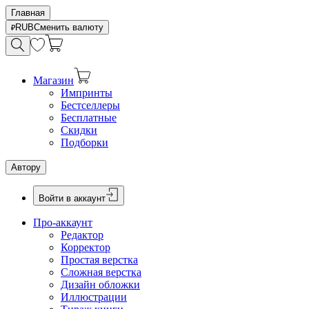
Главная
RUB
Сменить валюту
Магазин
Импринты
Бестселлеры
Бесплатные
Скидки
Подборки
Автору
Войти в аккаунт
Про-аккаунт
Редактор
Корректор
Простая верстка
Сложная верстка
Дизайн обложки
Иллюстрации