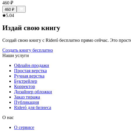
460
₽
460
₽
5.0
4
Издай свою книгу
Создай свою книгу с Rideró бесплатно прямо сейчас. Это просто,
Создать книгу бесплатно
Наши услуги
Офлайн-продажи
Простая верстка
Ручная верстка
Буктрейлер
Корректор
Дизайнер обложки
Заказ тиража
Публикация
Rideró для бизнеса
О нас
О сервисе