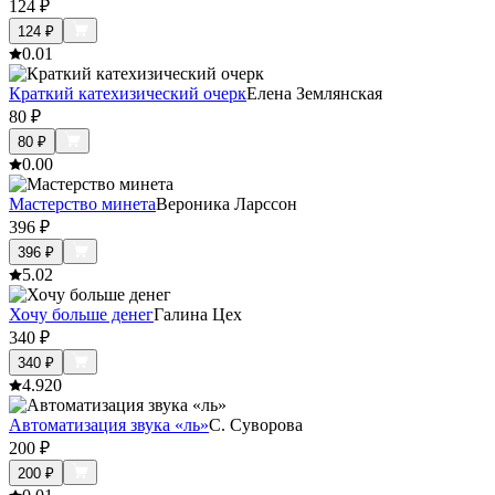
124
₽
124
₽
0.0
1
Краткий катехизический очерк
Елена Землянская
80
₽
80
₽
0.0
0
Мастерство минета
Вероника Ларссон
396
₽
396
₽
5.0
2
Хочу больше денег
Галина Цех
340
₽
340
₽
4.9
20
Автоматизация звука «ль»
С. Суворова
200
₽
200
₽