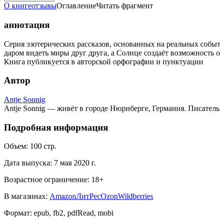
О книге
отзывы
Оглавление
Читать фрагмент
аннотация
Серия эзотерических рассказов, основанных на реальных собы
даром видеть миры друг друга, а Солнце создаёт возможность 
Книга публикуется в авторской орфографии и пунктуации
Автор
Аntje Sonnig
Antje Sonnig — живёт в городе Нюрнберге, Германия. Писател
Подробная информация
Объем:
100
стр.
Дата выпуска:
7 мая 2020 г.
Возрастное ограничение:
18
+
В магазинах:
Amazon
ЛитРес
Ozon
Wildberries
Формат:
epub, fb2, pdfRead, mobi