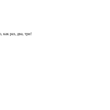
 как раз, два, три!