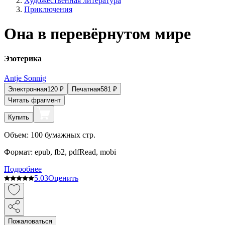
Художественная литература
Приключения
Она в перевёрнутом мире
Эзотерика
Аntje Sonnig
Электронная
120
₽
Печатная
581
₽
Читать фрагмент
Купить
Объем:
100
бумажных стр.
Формат:
epub, fb2, pdfRead, mobi
Подробнее
5.0
3
Оценить
Пожаловаться