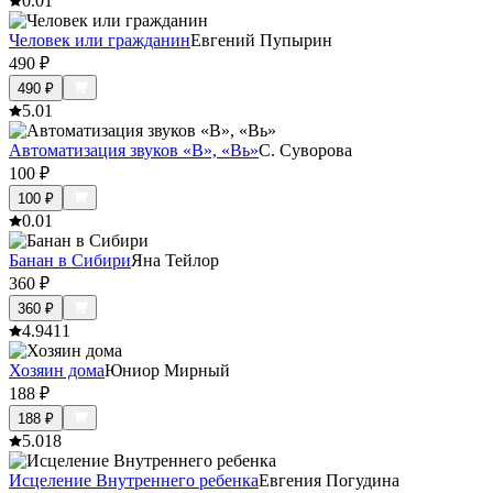
0.0
1
Человек или гражданин
Евгений Пупырин
490
₽
490
₽
5.0
1
Автоматизация звуков «В», «Вь»
С. Суворова
100
₽
100
₽
0.0
1
Банан в Сибири
Яна Тейлор
360
₽
360
₽
4.9
411
Хозяин дома
Юниор Мирный
188
₽
188
₽
5.0
18
Исцеление Внутреннего ребенка
Евгения Погудина