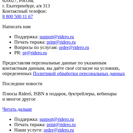
620027
,
Россия
,
г. Екатеринбург, а/я 313
Контактный телефон
:
8 800 500 11 67
Написать нам
Поддержка
:
support@ridero.ru
Печать тиража
:
print@ridero.ru
Вопросы по услугам
:
order@ridero.ru
PR
:
pr@ridero.ru
Предоставляя персональные данные по указанным
контактным данным, вы даёте своё согласие на условиях,
определенных
Политикой обработки персональных данных
Последние новости
Плюсы Rideró, ISBN в подарок, буктрейлеры, вебинары
и многое другое
Читать дальше
Поддержка
:
support@ridero.ru
Печать тиража
:
print@ridero.ru
Наши услуги
:
order@ridero.ru