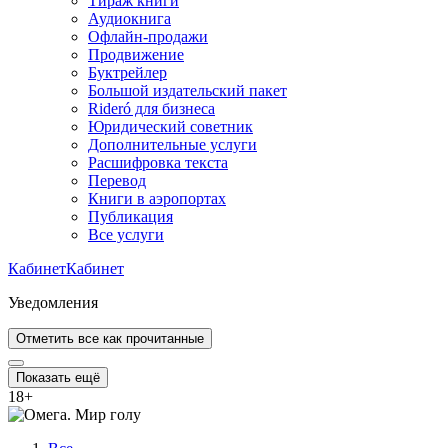
Тираж книги
Аудиокнига
Офлайн-продажи
Продвижение
Буктрейлер
Большой издательский пакет
Rideró для бизнеса
Юридический советник
Дополнительные услуги
Расшифровка текста
Перевод
Книги в аэропортах
Публикация
Все услуги
Кабинет
Кабинет
Уведомления
Отметить все как прочитанные
Показать ещё
18
+