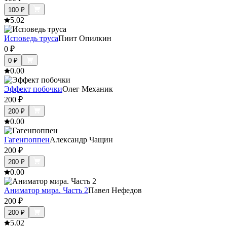
100
₽
5.0
2
Исповедь труса
Пиит Опилкин
0
₽
0
₽
0.0
0
Эффект побочки
Олег Механик
200
₽
200
₽
0.0
0
Гагенпоппен
Александр Чащин
200
₽
200
₽
0.0
0
Аниматор мира. Часть 2
Павел Нефедов
200
₽
200
₽
5.0
2