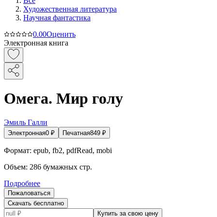
Все
Художественная литература
Научная фантастика
0.0
0
Оценить
Электронная книга
Омега. Мир голу
Эмиль Галли
Электронная
0
₽
Печатная
849
₽
Формат:
epub, fb2, pdfRead, mobi
Объем:
286
бумажных стр.
Подробнее
Пожаловаться
Скачать бесплатно
Купить за свою цену