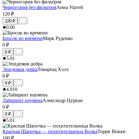
Черногория без фильтров
Анна Уштей
120
₽
120
₽
0.0
0
Бросок во времени
Марк Руденко
0
₽
0
₽
5.0
1
Эпидемия добра
Товарищ Хэлл
0
₽
0
₽
4.9
10
Лабиринт ноумена
Александр Цуркан
0
₽
0
₽
5.0
1
Красная Шапочка — похитительница Волка
Торри Викки
100
₽