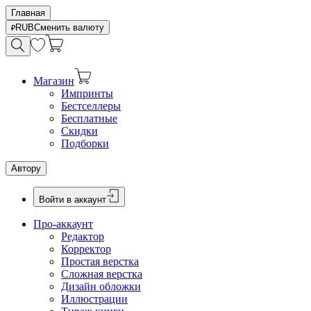
Главная
RUB
Сменить валюту
Магазин
Импринты
Бестселлеры
Бесплатные
Скидки
Подборки
Автору
Войти в аккаунт
Про-аккаунт
Редактор
Корректор
Простая верстка
Сложная верстка
Дизайн обложки
Иллюстрации