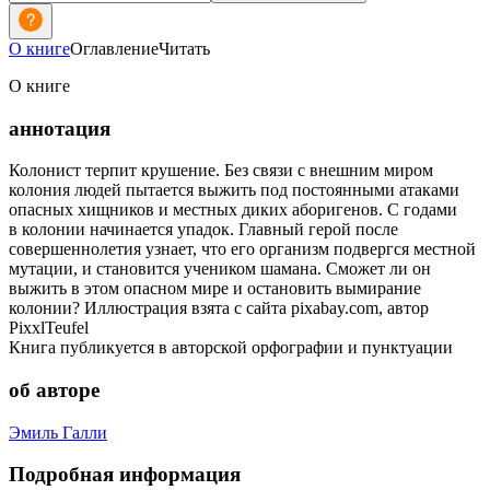
О книге
Оглавление
Читать
О книге
аннотация
Колонист терпит крушение. Без связи с внешним миром
колония людей пытается выжить под постоянными атаками
опасных хищников и местных диких аборигенов. С годами
в колонии начинается упадок. Главный герой после
совершеннолетия узнает, что его организм подвергся местной
мутации, и становится учеником шамана. Сможет ли он
выжить в этом опасном мире и остановить вымирание
колонии? Иллюстрация взята с сайта pixabay.com, автор
PixxlTeufel
Книга публикуется в авторской орфографии и пунктуации
об авторе
Эмиль Галли
Подробная информация