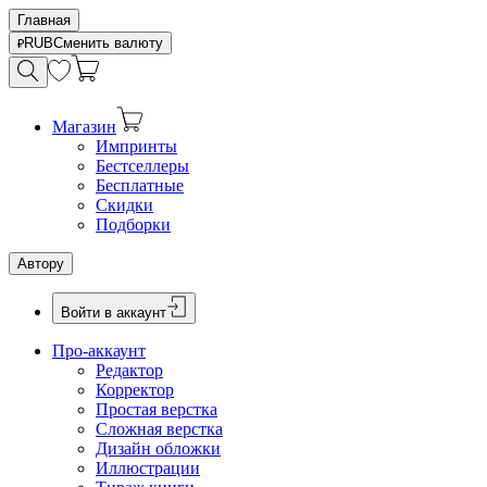
Главная
RUB
Сменить валюту
Магазин
Импринты
Бестселлеры
Бесплатные
Скидки
Подборки
Автору
Войти в аккаунт
Про-аккаунт
Редактор
Корректор
Простая верстка
Сложная верстка
Дизайн обложки
Иллюстрации