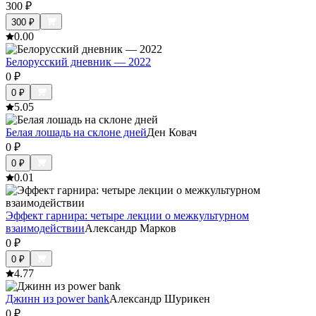
300
₽
300
₽
0.0
0
Белорусский дневник — 2022
0
₽
0
₽
5.0
5
Белая лошадь на склоне дней
Ден Ковач
0
₽
0
₽
0.0
1
Эффект гарнира: четыре лекции о межкультурном
взаимодействии
Александр Марков
0
₽
0
₽
4.7
7
Джинн из power bank
Александр Шурикен
0
₽