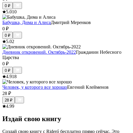
0
₽
5.0
10
Бабушка, Дима и Алиса
Дмитрий Меренков
0
₽
0
₽
5.0
2
Дневник откровений. Октябрь-2022
Гражданин Небесного
Царства
0
₽
0
₽
4.9
18
Человек, у которого все хорошо
Евгений Клейменов
28
₽
28
₽
4.9
9
Издай свою книгу
Создай свою книгу с Rideró бесплатно прямо сейчас. Это