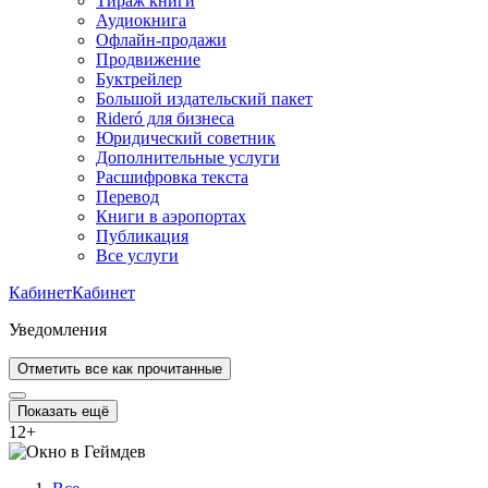
Тираж книги
Аудиокнига
Офлайн-продажи
Продвижение
Буктрейлер
Большой издательский пакет
Rideró для бизнеса
Юридический советник
Дополнительные услуги
Расшифровка текста
Перевод
Книги в аэропортах
Публикация
Все услуги
Кабинет
Кабинет
Уведомления
Отметить все как прочитанные
Показать ещё
12
+