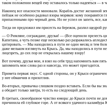
таком положении вещей ему оставалось только надеяться — в час
Наконец все опасности миновали. Корабль достиг желанной зе
пейзаж не особенно радовал взоры моряков: кому понравятся 
припасенными про черный день. Но не успел он запеть, все, ка
Тогда он предложил им присесть на бережок, разлил щедрой рук
— О Римляне, сограждане, друзья! — (Все оценили прелесть цит
Капитана, а чуть позже еще несколько раз разражались аплоди
цитировать. — Мы находились в пути не один месяц и тем более
даже мельком взглянуть на Крысь. Да, мы находились в пути не
лицезреть, до сих пор не открылась нашему взору!
Вот почему, друзья мои, я взял на себя труд напомнить вам пя
запомнить мои слова раз и навсегда, это может пригодится.
Примета первая: вкус. С одной стороны, он у Крыси ограничен,
у нее обманчив и прихотлив.
Во-вторых, привычка слишком поздно вставать. Если бы вы знали
а обедает только завтра, то есть на следующий день.
В-третьих, своеобразное чувство юмора: до Крыси почти не дохо
причинила ей глубокое горе. А от всякого удачного каламбура 