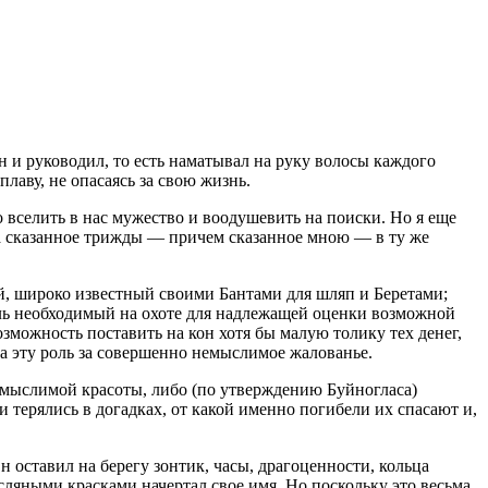
 и руководил, то есть наматывал на руку волосы каждого
плаву, не опасаясь за свою жизнь.
 вселить в нас мужество и воодушевить на поиски. Но я еще
, а сказанное трижды — причем сказанное мною — в ту же
ей, широко известный своими Бантами для шляп и Беретами;
оль необходимый на охоте для надлежащей оценки возможной
озможность поставить на кон хотя бы малую толику тех денег,
на эту роль за совершенно немыслимое жалованье.
немыслимой красоты, либо (по утверждению Буйногласа)
 терялись в догадках, от какой именно погибели их спасают и,
 оставил на берегу зонтик, часы, драгоценности, кольца
сляными красками начертал свое имя. Но поскольку это весьма