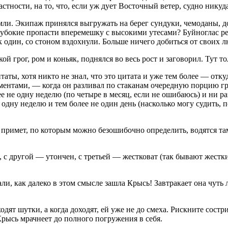
тности, на то, что, если уж дует Восточный ветер, судно никуда,
мли. Экипаж принялся выгружать на берег сундуки, чемоданы, д
глубокие пропасти вперемешку с высокими утесами? Буйноглас 
к один, со стоном вздохнули. Больше ничего добиться от своих л
ой грог, ром и коньяк, поднялся во весь рост и заговорил. Тут т
аты, хотя никто не знал, что это цитата и уже тем более — отку
сментами, — когда он разливал по стаканам очередную порцию г
 не одну неделю (по четыре в месяц, если не ошибаюсь) и ни ра
 одну неделю и тем более не один день (насколько могу судить, 
ть примет, по которым можно безошибочно определить, водятся т
 с другой — утончен, с третьей — жестковат (так бывают жестки 
, как далеко в этом смысле зашла Крысь! Завтракает она чуть ли
дят шутки, а когда доходят, ей уже не до смеха. Рискните состр
Крысь мрачнеет до полного погружения в себя.