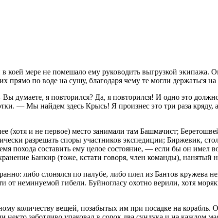
в коей мере не помешало ему руководить выгрузкой экипажа. Он
х прямо по воде на сушу, благодаря чему те могли держаться на 
ы думаете, я повторился? Да, я повторился! И одно это должно
нотки. — Мы найдем здесь Крысь! Я произнес это три раза кряду
ее (хотя и не первое) место занимали там Башмачист; Беретошв
дически разрешать споры участников экспедиции; Биржевик, ст
емя похода составить ему целое состояние, — если бы он имел в
хранение Банкир (тоже, кстати говоря, член команды), нанятый 
транно: либо слонялся по палубе, либо плел из Бантов кружева 
и от неминуемой гибели. Буйногласу охотно верили, хотя моряки
ому количеству вещей, позабытых им при посадке на корабль. Он
и некто заботливо упаковал в сорок два сундука и на каждом ма