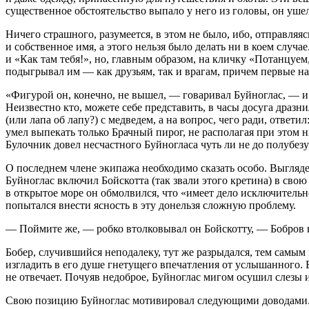
существенное обстоятельство выпало у него из головы, он ушел
Ничего страшного, разумеется, в этом не было, ибо, отправляяс
и собственное имя, а этого нельзя было делать ни в коем случ
и «Как там тебя!», но, главным образом, на кличку «Потанцуем
подыгрывал им — как друзьям, так и врагам, причем первые 
«Фигурой он, конечно, не вышел, — говаривал Буйноглас, — и у
Неизвестно кто, можете себе представить, в часы досуга драз
(или лапа об лапу?) с медведем, а на вопрос, чего ради, ответ
умел выпекать только Брачный пирог, не располагая при этом 
Булочник довел несчастного Буйногласа чуть ли не до полубезу
О последнем члене экипажа необходимо сказать особо. Выгляде
Буйноглас включил Бойскотта (так звали этого кретина) в свою
в открытое море он обмолвился, что «имеет дело исключительно
попытался внести ясность в эту донельзя сложную проблему.
— Поймите же, — робко втолковывал он Бойскотту, — Бобров на
Бобер, случившийся неподалеку, тут же разрыдался, тем самым
изгладить в его душе гнетущего впечатления от услышанного. 
не отвечает. Почуяв недоброе, Буйноглас мигом осушил слезы 
Свою позицию Буйноглас мотивировал следующими доводами. В