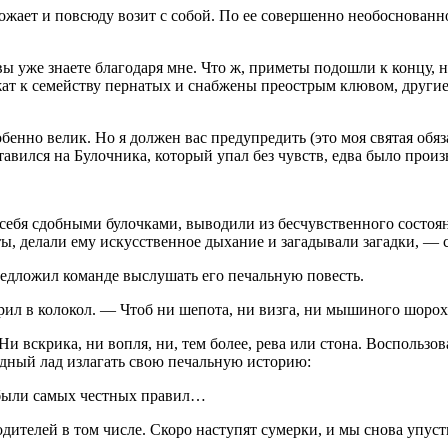
ожает и повсюду возит с собой. По ее совершенно необоснованн
 вы уже знаете благодаря мне. Что ж, приметы подошли к концу,
ат к семейству пернатых и снабжены преострым клювом, другие
бенно велик. Но я должен вас предупредить (это моя святая об
авился на Булочника, который упал без чувств, едва было прои
 себя сдобными булочками, выводили из бесчувственного состоя
ы, делали ему искусственное дыхание и загадывали загадки, — с
редложил команде выслушать его печальную повесть.
ил в колокол. — Чтоб ни шепота, ни визга, ни мышиного шорох
Ни вскрика, ни вопля, ни, тем более, рева или стона. Воспольз
одный лад излагать свою печальную историю:
, были самых честных правил…
дителей в том числе. Скоро наступят сумерки, и мы снова упус