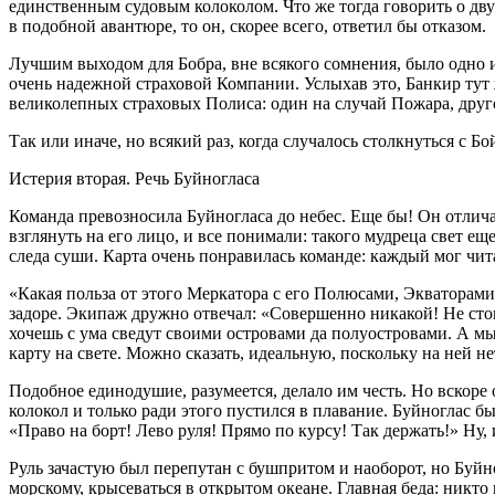
единственным судовым колоколом. Что же тогда говорить о дву
в подобной авантюре, то он, скорее всего, ответил бы отказом.
Лучшим выходом для Бобра, вне всякого сомнения, было одно и
очень надежной страховой Компании. Услыхав это, Банкир тут 
великолепных страховых Полиса: один на случай Пожара, друго
Так или иначе, но всякий раз, когда случалось столкнуться с
Истерия вторая. Речь Буйногласа
Команда превозносила Буйногласа до небес. Еще бы! Он отлича
взглянуть на его лицо, и все понимали: такого мудреца свет 
следа суши. Карта очень понравилась команде: каждый мог чит
«Какая польза от этого Меркатора с его Полюсами, Экваторам
задоре. Экипаж дружно отвечал: «Совершенно никакой! Не сто
хочешь с ума сведут своими островами да полуостровами. А м
карту на свете. Можно сказать, идеальную, поскольку на ней н
Подобное единодушие, разумеется, делало им честь. Но вскоре
колокол и только ради этого пустился в плавание. Буйноглас б
«Право на борт! Лево руля! Прямо по курсу! Так держать!» Ну, 
Руль зачастую был перепутан с бушпритом и наоборот, но Буйног
морскому,
крысеваться
в открытом океане. Главная беда: никто 