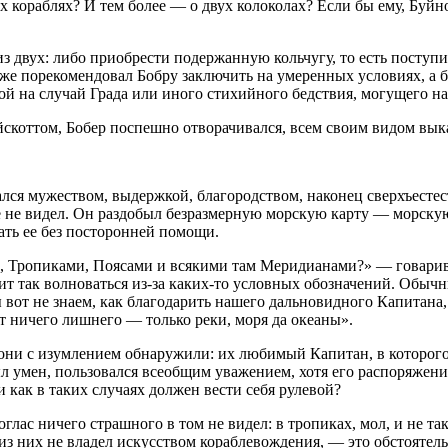
х кораблях? И тем более — о двух колоколах? Если бы ему, Буйно
з двух: либо приобрести подержанную кольчугу, то есть поступи
же порекомендовал Бобру заключить на умеренных условиях, а бы
й на случай Града или иного стихийного бедствия, могущего нан
 Бойскоттом, Бобер поспешно отворачивался, всем своим видом в
лся мужеством, выдержкой, благородством, наконец сверхъестес
еще не видел. Он раздобыл безразмерную морскую карту — морску
ать ее без посторонней помощи.
и, Тропиками, Поясами и всякими там Меридианами?» — говарива
ит так волноваться из-за каких-то условных обозначений. Обыч
ы вот не знаем, как благодарить нашего дальновидного Капита
ет ничего лишнего — только реки, моря да океаны».
 они с изумлением обнаружили: их любимый Капитан, в которого
ыл умен, пользовался всеобщим уважением, хотя его распоряжени
и как в таких случаях должен вести себя рулевой?
лас ничего страшного в том не видел: в тропиках, мол, и не тако
из них не владел искусством кораблевождения, — это обстоятель