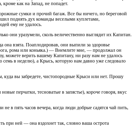
 кроме как на Запад, не попадет.
орожные сумки и прочий багаж. Все бы ничего, но береговой
решил поднять дух команды веселыми куплетами,
юдей ему не удалось.
олько они уразумели, сколь величественно выглядит их Капитан.
да она взята. Поаплодировав, они выпили за здоровье
рога, рома или коньяка.) — Внемлите мне, — продолжал он
зу, можете верить вашему Капитану, ни разу нам не удалось
по семь в неделю), а Крысь, которую нам давно уже следовало
ам, куда вы забредете, чистопородные Крыси или нет. Прошу
новые перчатки, тесноватые в запястье), короче говоря, вкус
 не в пять часов вечера, когда люди добрые садятся чай пить,
ить при ней — она вздохнет так, словно ваша острота