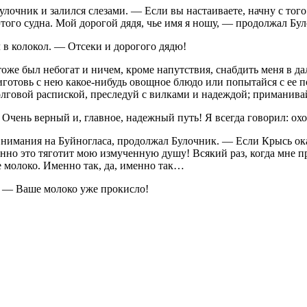
очник и залился слезами. — Если вы настаиваете, начну с того 
 этого судна. Мой дорогой дядя, чье имя я ношу, — продолжал Б
 в колокол. — Отсеки и дорогого дядю!
оже был небогат и ничем, кроме напутствия, снабдить меня в д
риготовь с нею какое-нибудь овощное блюдо или попытайся с ее п
долговой распиской, преследуй с вилками и надеждой; примани
чень верный и, главное, надежный путь! Я всегда говорил: охо
нимания на Буйногласа, продолжал Булочник. — Если Крысь ока
енно это тяготит мою измученную душу! Всякий раз, когда мне п
е молоко. Именно так, да, именно так…
. — Ваше молоко уже прокисло!