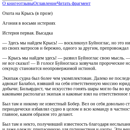
О книге
отзывы
Оглавление
Читать фрагмент
Охота на Крысь (в прозе)
Агония в восьми истериях
Истерия первая. Высадка
— Здесь мы найдем Крысь! — воскликнул Буйноглас, но это ни 
из своих матросов и бережно, одного за другим, препровождал и
— Крысь мы найдем здесь! — развил Буйноглас свою мысль. — В
не все сказал! — В голосе Буйногласа зазвучали пророческие 
секунду становится неопровержимой истиной.
Экипаж судна был более чем укомплектован. Далеко не последн
адвокат Балабол, взявший на себя ответственную миссию юри
добычи; Бильярдист, чье искусство гонять шары могло бы во вр
каковыми располагал экипаж и каковые взял на ответственное 
Был там и никому не известный Бобер. Вел он себя довольно с
периодически избавлял судно в целом и всю команду в частност
главное, каким образом это делают.
Был там и некто, получивший известность благодаря неслыханн
и даже одежду, припасенную для путешествия и охоты. Эти вещ