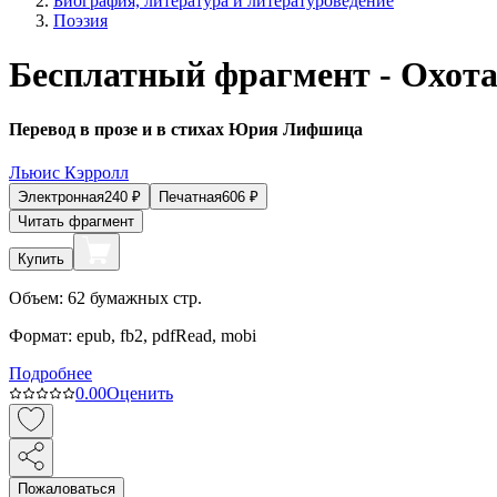
Биография, литература и литературоведение
Поэзия
Бесплатный фрагмент - Охот
Перевод в прозе и в стихах Юрия Лифшица
Льюис Кэрролл
Электронная
240
₽
Печатная
606
₽
Читать фрагмент
Купить
Объем:
62
бумажных стр.
Формат:
epub, fb2, pdfRead, mobi
Подробнее
0.0
0
Оценить
Пожаловаться