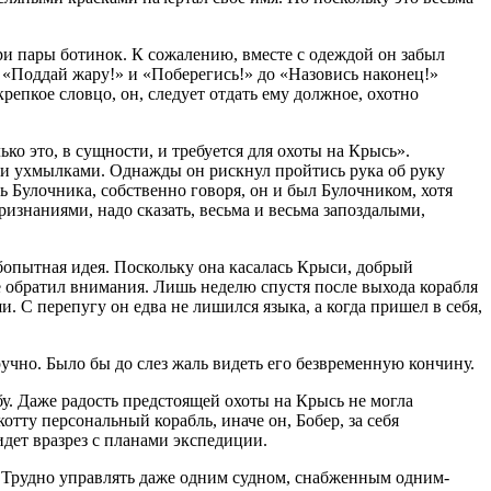
 три пары ботинок. К сожалению, вместе с одеждой он забыл
от «Поддай жару!» и «Поберегись!» до «Назовись наконец!»
репкое словцо, он, следует отдать ему должное, охотно
ко это, в сущности, и требуется для охоты на Крысь».
ими ухмылками. Однажды он рискнул пройтись рука об руку
ль Булочника, собственно говоря, он и был Булочником, хотя
изнаниями, надо сказать, весьма и весьма запоздалыми,
бопытная идея. Поскольку она касалась Крыси, добрый
не обратил внимания. Лишь неделю спустя после выхода корабля
. С перепугу он едва не лишился языка, а когда пришел в себя,
учно. Было бы до слез жаль видеть его безвременную кончину.
у. Даже радость предстоящей охоты на Крысь не могла
тту персональный корабль, иначе он, Бобер, за себя
идет вразрез с планами экспедиции.
 Трудно управлять даже одним судном, снабженным одним-