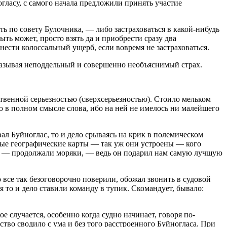
гласу, с самого начала предложили принять участие
ть по совету Булочника, — либо застраховаться в какой-нибудь
ть может, просто взять да и приобрести сразу два
ести колоссальный ущерб, если вовремя не застраховаться.
ыказывая неподдельный и совершенно необъяснимый страх.
твенной серьезностью (сверхсерьезностью). Стоило мельком
ю в полном смысле слова, ибо на ней не имелось ни малейшего
л Буйноглас, то и дело срываясь на крик в полемическом
ные географические карты — так уж они устроены — кого
на, — продолжали моряки, — ведь он подарил нам самую лучшую
 все так безоговорочно поверили, обожал звонить в судовой
я то и дело ставили команду в тупик. Скомандует, бывало:
е случается, особенно когда судно начинает, говоря по-
ство сводило с ума и без того расстроенного Буйногласа. При