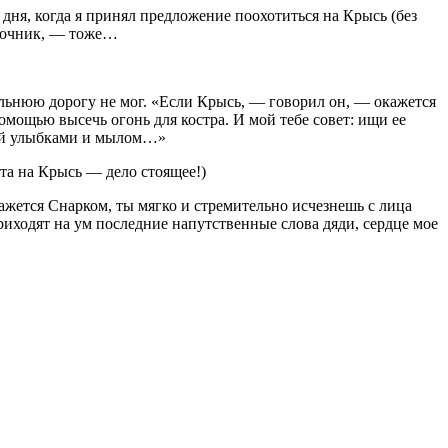
дня, когда я принял предложение поохотиться на Крысь (без
улочник, — тоже…
альнюю дорогу не мог. «Если Крысь, — говорил он, — окажется
омощью высечь огонь для костра. И мой тебе совет: ищи ее
вай улыбками и мылом…»
та на Крысь — дело стоящее!)
жется Снарком, ты мягко и стремительно исчезнешь с лица
риходят на ум последние напутственные слова дяди, сердце мое