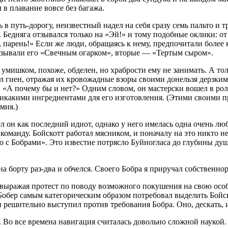
 в плавание вовсе без багажа.
ь в путь-дорогу, неизвестный надел на себя сразу семь пальто и
ае. Бедняга отзывался только на «Эй!» и тому подобные оклики: 
, парень!» Если же люди, обращаясь к нему, предпочитали более к
называли его «Свечным огарком», вторые — «Тертым сыром».
мишком, похоже, обделен, но храбрости ему не занимать. А толь
нил гиен, отражая их кровожадные взоры своими донельзя дерзк
ил: «А почему бы и нет?» Одним словом, он мастерски вошел в ро
никакими ингредиентами для его изготовления. (Этими своими пр
мия.)
л он как последний идиот, однако у него имелась одна очень лю
 команду. Бойскотт работал мясником, и поначалу на это никто 
 с Бобрами». Это известие потрясло Буйногласа до глубины души
 борту раз-два и обчелся. Своего Бобра я приручал собственнор
 выражая протест по поводу возможного покушения на свою особ
Бобер самым категорическим образом потребовал выделить Бойско
и решительно выступил против требования Бобра. Оно, дескать, 
о все времена навигация считалась довольно сложной наукой.