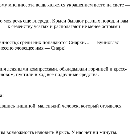
ому мнению, эта вещь является украшением всего на свете —
 но моя речь еще впереди. Крыси бывают разных пород, и вам
 — к семейству усатых и располагают не менее острыми
язанность): среди них попадаются Снарки… — Буйноглас
знесено зловещее имя — Снарк!
ния ледяными компрессами, обкладывали горчицей и кресс-
ловом, пустили в ход все подручные средства.
а!
овавшись тишиной, маленький человек, который отзывался
тим возможность изловить Крысь. У нас нет ни минуты.