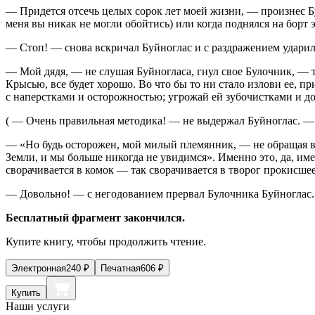
— Придется отсечь целых сорок лет моей жизни, — произнес Бул
меня вы никак не могли обойтись) или когда поднялся на борт
— Стоп! — снова вскричал Буйноглас и с раздражением ударил
— Мой дядя, — не слушая Буйногласа, гнул свое Булочник, — т
Крысью, все будет хорошо. Во что бы то ни стало излови ее, п
с наперстками и осторожностью; угрожай ей зубочистками и 
( — Очень правильная методика! — не выдержал Буйноглас. — О
— «Но будь осторожен, мой милый племянник, — не обращая в
Земли, и мы больше никогда не увидимся». Именно это, да, им
сворачивается в комок — так сворачивается в творог прокисше
— Довольно! — с негодованием прервал Булочника Буйноглас
Бесплатный фрагмент закончился.
Купите книгу, чтобы продолжить чтение.
Электронная
240
₽
Печатная
606
₽
Купить
Наши услуги