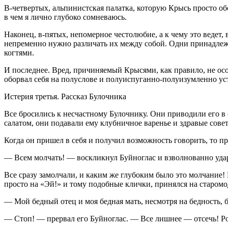
В-четвертых, альпинистская палатка, которую Крысь просто об
в чем я лично глубоко сомневаюсь.
Наконец, в-пятых, непомерное честолюбие, а к чему это ведет,
непременно нужно различать их между собой. Одни принадлеж
когтями.
И последнее. Вред, причиняемый Крысями, как правило, не осо
оборвал себя на полуслове и полуиспуганно-полуизумленно уст
Истерия третья. Рассказ Булочника
Все бросились к несчастному Булочнику. Они приводили его в
салатом, они подавали ему клубничное варенье и здравые совет
Когда он пришел в себя и получил возможность говорить, то п
— Всем молчать! — воскликнул Буйноглас и взволнованно удар
Все сразу замолчали, и каким же глубоким было это молчание! 
просто на «Эй!» и тому подобные клички, принялся на старом
— Мой бедный отец и моя бедная мать, несмотря на бедность
— Стоп! — прервал его Буйноглас. — Все лишнее — отсечь! Ро