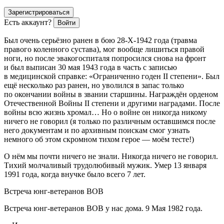
Зарегистрироваться
Есть аккаунт?
Войти
Был очень серьёзно ранен в бою 28-X-1942 года (травма
правого коленного сустава), мог вообще лишиться правой
ноги, но после эвакогоспиталя попросился снова на фронт
и был выписан 30 мая 1943 года в часть с записью
в медицинской справке: «Ограниченно годен II степени». Был
ещё несколько раз ранен, но уволился в запас только
по окончании войны в звании старшины. Награждён орденом
Отечественной Войны II степени и другими наградами. После
войны всю жизнь хромал… Но о войне он никогда никому
ничего не говорил (я только по различным оставшимся после
него документам и по архивным поискам смог узнать
немного об этом скромном тихом герое — моём тесте!)
О нём мы почти ничего не знали. Никогда ничего не говорил.
Тихий молчаливый трудолюбивый мужик. Умер 13 января
1991 года, когда внучке было всего 7 лет.
Встреча юнг-ветеранов ВОВ
Встреча юнг-ветеранов ВОВ у нас дома. 9 Мая 1982 года.