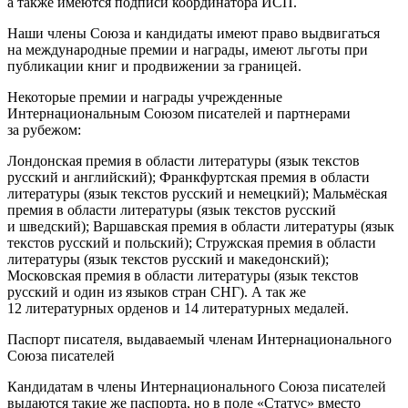
а также имеются подписи координатора ИСП.
Наши
член
ы Союза и кандидаты имеют право выдвигаться
на международные премии и награды, имеют льготы при
публикации книг и продвижении за границей.
Некоторые премии и награды учрежденные
Интер
нацио
нальным Союзом писателей и партнерами
за рубежом:
Лондонская премия в области литературы (язык текстов
русский и английский); Франкфуртская премия в области
литературы (язык текстов русский и немецкий); Мальмёская
премия в области литературы (язык текстов русский
и шведский); Варшавская премия в области литературы (язык
текстов русский и польский); Стружская премия в области
литературы (язык текстов русский и македонский);
Московская премия в области литературы (язык текстов
русский и один из языков стран СНГ). А так же
12 литературных орденов и 14 литературных медалей.
Паспорт писателя, выдаваемый
член
ам Интер
нацио
нального
Союза писателей
Кандидатам в
член
ы Интер
нацио
нального Союза писателей
выдаются такие же паспорта, но в поле «Статус» вместо