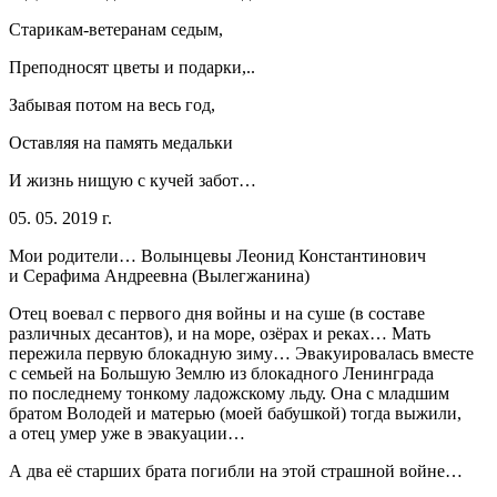
Старикам-ветеранам седым,
Преподносят цветы и подарки,..
Забывая потом на весь год,
Оставляя на память медальки
И жизнь нищую с кучей забот…
05. 05. 2019 г.
Мои родители… Волынцевы Леонид Константинович
и Серафима Андреевна (Вылегжанина)
Отец воевал с первого дня войны и на суше (в составе
различных десантов), и на море, озёрах и реках… Мать
пережила первую блокадную зиму… Эвакуировалась вместе
с семьей на Большую Землю из блокадного Ленинграда
по последнему тонкому ладожскому льду. Она с младшим
братом Володей и матерью (моей бабушкой) тогда выжили,
а отец умер уже в эвакуации…
А два её старших брата погибли на этой страшной войне…