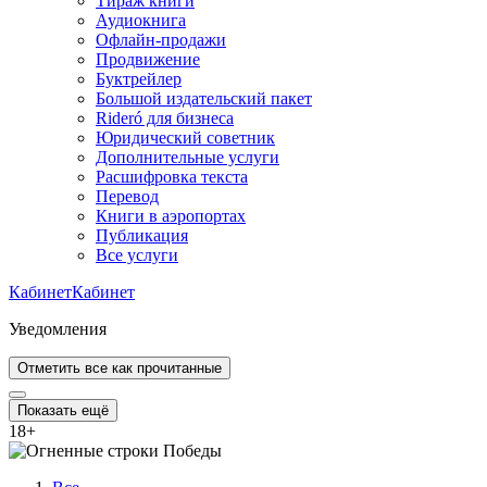
Тираж книги
Аудиокнига
Офлайн-продажи
Продвижение
Буктрейлер
Большой издательский пакет
Rideró для бизнеса
Юридический советник
Дополнительные услуги
Расшифровка текста
Перевод
Книги в аэропортах
Публикация
Все услуги
Кабинет
Кабинет
Уведомления
Отметить все как прочитанные
Показать ещё
18
+