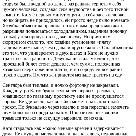
старуха была жадной до денег, раз решила терпеть у себя
чужого человека, создавая себе неудобства в без того тесной
комнате. Катя с первых минут ощутила себя здесь неловко,
но выбирать не приходилось, ей просто негде было ночевать.
Хозяйка объяснила правила, по которым предстояло жить,
разрешила пользоваться холодильником, выделила полочку
в шкафу для продуктов и даже посуду. Неприятным
сюрпризом стало то, что хозяйка установила «плату
за диванчик» выше, чем сдавали другое жилье. Она объяснила
это тем, что университет в двух шагах и Кате не нужно
тратиться на транспорт. Девушка не стала уточнять, что
проездной билет стоит дешевле, чем сумма, положенная
хозяйкой сверх обычной платы, и по городу ей все равно
нужно ездить. Ну, что ж, придется меньше тратить на еду.
Сентябрь был теплым, и ночью форточку не закрывали.
Каждое утро Катю будил стук колес первых трамваев,
мчавшихся по главному проспекту еще не проснувшегося
города. Ее удивляло, как хозяйка может спать под такой
грохот. Но буквально через неделю и она перестала замечать
шум большого города за окном. Пронзительные звонки
трамваев только на секунду вырывали ее из сна.
Катя старалась как можно меньше времени задерживаться
дома. Ее смущали молчаливые и, как казалось, недовольные