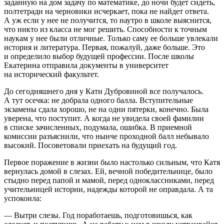
заданную на дом задачу по математике, до ночи будет сидеть,
полтетради на черновики исчеркает, пока не найдет ответа.
А уж если у нее не получится, то наутро в школе выяснится,
что никто из класса не мог решить. Способности к точным
наукам у нее были отличные. Только саму ее больше увлекали
история и литература. Первая, пожалуй, даже больше. Это
и определило выбор будущей профессии. После школы
Екатерина отправила документы в университет
на исторический факультет.
До сегодняшнего дня у Кати Дубровиной все получалось.
А тут осечка: не добрала одного балла. Вступительные
экзамены сдала хорошо, не на одни пятерки, конечно. Была
уверена, что поступит. А когда не увидела своей фамилии
в списке зачисленных, подумала, ошибка. В приемной
комиссии разъяснили, что нынче проходной балл небывало
высокий. Посоветовали приехать на будущий год.
Первое поражение в жизни было настолько сильным, что Катя
вернулась домой в слезах. Ей, вечной победительнице, было
стыдно перед папой и мамой, перед одноклассниками, перед
учительницей истории, надежды которой не оправдала. А та
успокоила:
— Вытри слезы. Год поработаешь, подготовишься, как