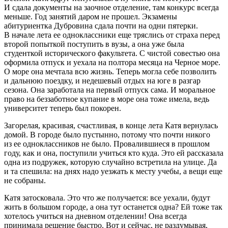
И сдала документы на заочное отделение, там конкурс всегда
меньше. Год занятий даром не прошел. Экзамены
абитуриентка Дубровина сдала почти на одни пятерки.
В начале лета ее одноклассники еще тряслись от страха перед
второй попыткой поступить в вузы, а она уже была
студенткой исторического факультета. С чистой совестью она
оформила отпуск и уехала на полтора месяца на Черное море.
О море она мечтала всю жизнь. Теперь могла себе позволить
и дальнюю поездку, и недешевый отдых на юге в разгар
сезона. Она заработала на первый отпуск сама. И моральное
право на беззаботное купание в море она тоже имела, ведь
университет теперь был покорен.
Загорелая, красивая, счастливая, в конце лета Катя вернулась
домой. В городе было пустынно, потому что почти никого
из ее одноклассников не было. Провалившиеся в прошлом
году, как и она, поступили учиться кто куда. Это ей рассказала
одна из подружек, которую случайно встретила на улице. Да
и та спешила: на днях надо уезжать к месту учебы, а вещи еще
не собраны.
Катя затосковала. Это что же получается: все уехали, будут
жить в большом городе, а она тут останется одна? Ей тоже так
хотелось учиться на дневном отделении! Она всегда
принимала решение быстро. Вот и сейчас, не раздумывая,