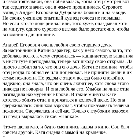
и самостоятельной, она побаивалась, когда отец смотрел вот
так сердито: значит, она в чем-то провинилась. Сурового
взгляда Андрея Егоровича Дубровина боялись и на заводе.
На своих учеников опытный кузнец голоса не повышал.
Но если кто-то лодырничал или, того хуже, опаздывал хоть
на минуту, одного сурового взгляда было достаточно, чтобы
вспомнил о дисциплине.
Андрей Егорович очень любил свою старшую дочь.
За настойчивый Катин характер, как у него самого, за то, что
добилась всего, к чему стремилась — кандидатскую защитила,
в институте преподавала, теперь вот школу свою открыла. Да
просто любил за то, что она его дочь. Катя не помнила, чтобы
отец когда-то обнял ее или поцеловал. Не приняты были в их
семье нежности. Но рядом с отцом всегда было спокойно,
надежно, она знала, что он очень любит ее, хотя слова этого
никогда не говорил. И она любила его. Улыбка на лице отца
разгладила нахмуренные брови. В такие минуты Кате
хотелось обнять отца и прижаться к колючей щеке. Но она
сдерживалась: слишком взрослая, чтобы показывать телячьи
нежности. Сдержалась и сейчас. Только с глубоким вздохом
из груди вырвалось тихое: «Папка!».
Что-то щелкнуло, и будто сменились кадры в кино. Сон был
совсем другой. Катя сидела с мамой на крылечке.