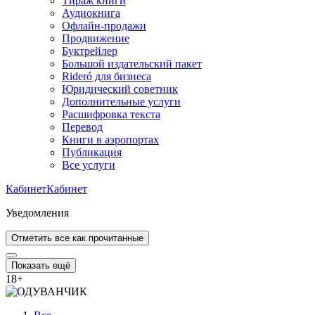
Тираж книги
Аудиокнига
Офлайн-продажи
Продвижение
Буктрейлер
Большой издательский пакет
Rideró для бизнеса
Юридический советник
Дополнительные услуги
Расшифровка текста
Перевод
Книги в аэропортах
Публикация
Все услуги
Кабинет
Кабинет
Уведомления
Отметить все как прочитанные
Показать ещё
18
+