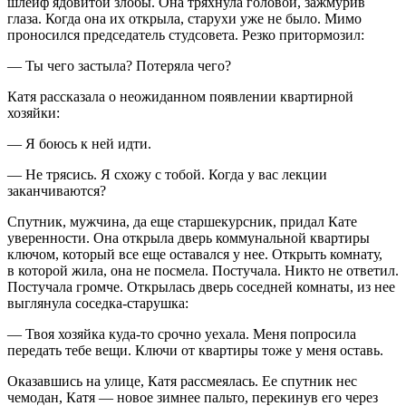
шлейф ядовитой злобы. Она тряхнула головой, зажмурив
глаза. Когда она их открыла, старухи уже не было. Мимо
проносился председатель студсовета. Резко притормозил:
— Ты чего застыла? Потеряла чего?
Катя рассказала о неожиданном появлении квартирной
хозяйки:
— Я боюсь к ней идти.
— Не трясись. Я схожу с тобой. Когда у вас лекции
заканчиваются?
Спутник, мужчина, да еще старшекурсник, придал Кате
уверенности. Она открыла дверь коммунальной квартиры
ключом, который все еще оставался у нее. Открыть комнату,
в которой жила, она не посмела. Постучала. Никто не ответил.
Постучала громче. Открылась дверь соседней комнаты, из нее
выглянула соседка-старушка:
— Твоя хозяйка куда-то срочно уехала. Меня попросила
передать тебе вещи. Ключи от квартиры тоже у меня оставь.
Оказавшись на улице, Катя рассмеялась. Ее спутник нес
чемодан, Катя — новое зимнее пальто, перекинув его через