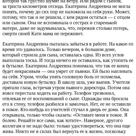
которой так грустно шумят на ветру. Или рядом с сыном,
за триста километров отсюда. Екатерина Андреевна не могла
понять, почему до сих пор не наложила на себя руки. Может,
потому, что так и не решила, с кем рядом остаться — с отцом
или сыном. Она не вспоминала о сестрах и старенькой
матери, даже не задумывалась, что, пережив столько потерь,
смерти своей Кати мама не переживет.
Екатерина Андреевна пыталась забыться в работе. На какое-то
время это удавалось. Только вечером, в большом доме,
который строила для сына, оставалась одна. Из всех углов
выползала тоска. И тогда ничего не оставалось, как утопить ее
в бутылке. Екатерина Андреевна понимала, что так ее конец
будет некрасивым — она умрет от пьянки. Ей было наплевать
на себя. Утром, чтобы унять головную боль от похмелья,
доставала новую бутылку. В школу шла, уже выпив. Учителя
прятали глаза, встречая утром пьяного директора. Потом она
вовсе перестала ходить на работу. Телефон трезвонил,
отвлекая ее от воспоминаний о сыне. Однажды она бросила
его в стену, телефон разбился и замолчал. Нет, ее не оставили
в покое. Кто-нибудь из учителей стучал в дверь ее дома. Она
открывала, только чтобы сказать: «Оставьте меня в покое. Я
болею. Решайте все сами, как хотите». Наверное, другого
коллегам и не надо было: только удостовериться, что она еще
жива. Никто не в силах был вернуть ее к жизни, поскольку