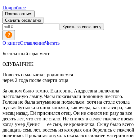
Подробнее
Пожаловаться
Скачать бесплатно
Купить за свою цену
О книге
Оглавление
Читать
Бесплатный фрагмент
ОДУВАНЧИК
Повесть о мальчике, родившемся
через 2 года после смерти отца
За окном было темно. Екатерина Андреевна включила
настольную лампу. Часы показывали половину шестого.
Голова не была затуманена похмельем, хотя на столе стояла
пустая бутылка из-под
конья
ка, как вчера, как позавчера, как
месяц назад. Ей приснился отец. Он не снился ни разу за все
десять лет, что его не стало. Не снился в самое тяжелое время,
когда умер Денис — ее сын, ее кровиночка. Сыну было всего
двадцать семь лет, восемь из которых они боролись с тяжелой
болезнью. Проклятая опухоль оказалась сильнее материнской