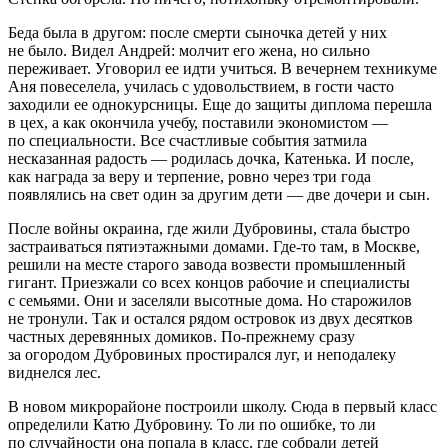
Беда была в другом: после смерти сыночка детей у них
не было. Видел Андрей: молчит его жена, но сильно
переживает. Уговорил ее идти учиться. В вечернем техникуме
Аня повеселела, училась с удовольствием, в гости часто
заходили ее однокурсницы. Еще до защиты диплома перешла
в цех, а как окончила учебу, поставили экономистом —
по специальности. Все счастливые события затмила
несказанная радость — родилась дочка, Катенька. И после,
как награда за веру и терпение, ровно через три года
появлялись на свет один за другим дети — две дочери и сын.
После войны окраина, где жили Дубровины, стала быстро
застраиваться пятиэтажными домами. Где-то там, в Москве,
решили на месте старого завода возвести промышленный
гигант. Приезжали со всех концов рабочие и специалисты
с семьями. Они и заселяли высотные дома. Но старожилов
не тронули. Так и остался рядом островок из двух десятков
частных деревянных домиков. По-прежнему сразу
за огородом Дубровиных простирался луг, и неподалеку
виднелся лес.
В новом микрорайоне построили школу. Сюда в первый класс
определили Катю Дубровину. То ли по ошибке, то ли
по случайности она попала в класс, где собрали детей