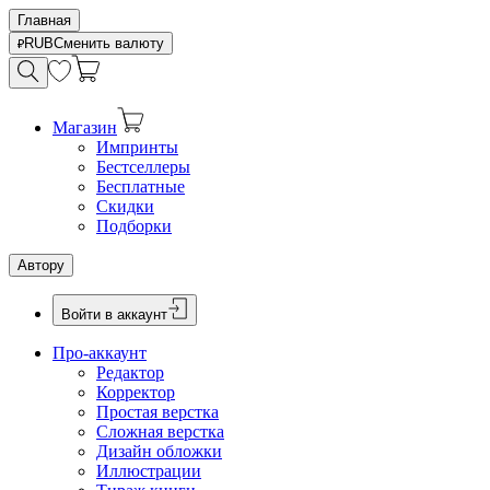
Главная
RUB
Сменить валюту
Магазин
Импринты
Бестселлеры
Бесплатные
Скидки
Подборки
Автору
Войти в аккаунт
Про-аккаунт
Редактор
Корректор
Простая верстка
Сложная верстка
Дизайн обложки
Иллюстрации