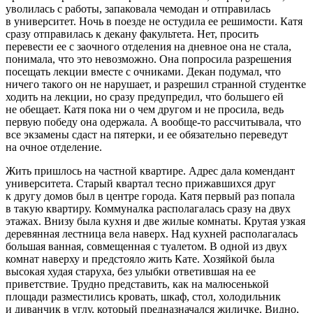
уволилась с работы, запаковала чемодан и отправилась
в университет. Ночь в поезде не остудила ее решимости. Катя
сразу отправилась к декану факультета. Нет, просить
перевести ее с заочного отделения на дневное она не стала,
понимала, что это невозможно. Она попросила разрешения
посещать лекции вместе с очниками. Декан подумал, что
ничего такого он не нарушает, и разрешил странной студентке
ходить на лекции, но сразу предупредил, что большего ей
не обещает. Катя пока ни о чем другом и не просила, ведь
первую победу она одержала. А вообще-то рассчитывала, что
все экзамены сдаст на пятерки, и ее обязательно переведут
на очное отделение.
Жить пришлось на частной квартире. Адрес дала комендант
университета. Старый квартал тесно прижавшихся друг
к другу домов был в центре города. Катя первый раз попала
в такую квартиру. Коммуналка располагалась сразу на двух
этажах. Внизу была кухня и две жилые комнаты. Крутая узкая
деревянная лестница вела наверх. Над кухней располагалась
большая ванная, совмещенная с туалетом. В одной из двух
комнат наверху и предстояло жить Кате. Хозяйкой была
высокая худая старуха, без улыбки ответившая на ее
приветствие. Трудно представить, как на малюсенькой
площади разместились кровать, шкаф, стол, холодильник
и диванчик в углу, который предназначался жиличке. Видно,