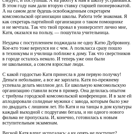
следует, и поступишь. А на работу к нам в школу устраивайся.
В этом году нам дали вторую ставку старшей пионервожатой.
А на самом деле будешь освобожденным секретарем
комсомольской организации школы. Работа тебе знакомая. Я
как секретарь партийной организации о таком помощнике
и не мечтала. Так что твой провал в университет лично мне,
Катя, оказался на пользу, — пошутила учительница.
Неудача с поступлением поджидала не одну Катю Дубровину.
Кое-кто тоже вернулся ни с чем. А полкласса сразу пошло
в техникумы и училища поближе к дому. Так что сверстников
в городе осталось немало. И теперь уже они были
не
школьни
ки, а совсем взрослые люди.
С какой гордостью Катя принесла в дом первую получку!
Деньги небольшие, а все же зарплата. Катя по-прежнему
успевала делать миллион дел. Ее школьную комсомольскую
организацию ставили всем в пример. Она делилась опытом
с трибуны городской комсомольской конференции. И в зале ей
аплодировали солидные мужики с завода, которым было уже
по двадцать с лишним лет. Но Катя и на танцы в дом культуры
каждый выходной с подругами бегала, и ни одного нового
фильма не пропускала. И, конечно, готовилась к новым
вступительным экзаменам.
Весной Катя вдруг испугалась: а ну опять не поступит?