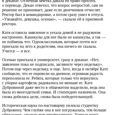
в деканат. Отличная зачетка давала ей право просить
о переводе. Декан ответил, что вопрос непростой, сам он
решение не принимает, даже если двоечников отчислят.
Ректор был в командировке, а потом сразу ушел в отпуск.
«Узнавайте, девушка, осенью», — сказали ей в приемной
ректора.
Катя оставила заявление и уехала домой в не радужном
настроении. Каникулы для нее были не каникулы, а так —
не поймешь что. Одноклассникам, которые почти все
приехали на лето к родителям, она ничего не сказала.
Учится — и все.
Осенью приехала в университет, сразу в деканат. «Нет,
заявление пока не подписали, загляните через недельку».
Потом еще через недельку, и еще. Зато, когда в октябре Кате
сообщили, что ее перевели на дневное, огромная радость
переполнила ее. Ребята, которые только что вернулись
с уборки картофеля, радовались не меньше ее. Кате
Дубровиной даже место в общежитии выделили, ведь она
была из многодетной семьи. И стипендию назначили. Она
снова добилась цели, снова была победительницей.
Историческая наука по-настоящему увлекла студентку
Дубровину. Чем глубже она в нее погружалась, тем больше
убеждалась, сколько еще неизведанного. Ученые ищут,