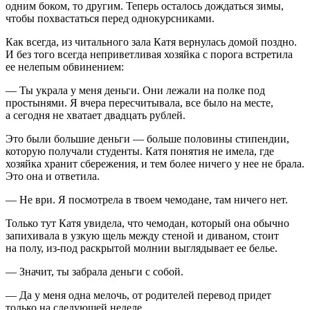
одним боком, то другим. Теперь осталось дождаться зимы,
чтобы похвастаться перед однокурсниками.
Как всегда, из читального зала Катя вернулась домой поздно.
И без того всегда неприветливая хозяйка с порога встретила
ее нелепым обвинением:
— Ты украла у меня деньги. Они лежали на полке под
простынями. Я вчера пересчитывала, все было на месте,
а сегодня не хватает двадцать рублей.
Это были большие деньги — больше половины стипендии,
которую получали студенты. Катя понятия не имела, где
хозяйка хранит сбережения, и тем более ничего у нее не брала.
Это она и ответила.
— Не ври. Я посмотрела в твоем чемодане, там ничего нет.
Только тут Катя увидела, что чемодан, который она обычно
запихивала в узкую щель между стеной и диваном, стоит
на полу, из-под раскрытой молнии выглядывает ее белье.
— Значит, ты забрала деньги с собой.
— Да у меня одна мелочь, от родителей перевод придет
только на следующей неделе.