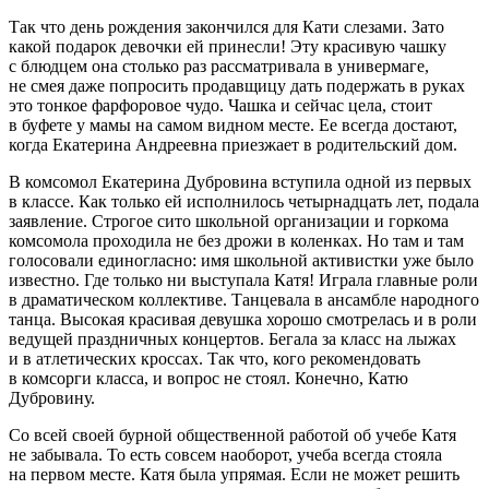
Так что день рождения закончился для Кати слезами. Зато
какой подарок девочки ей принесли! Эту красивую чашку
с блюдцем она столько раз рассматривала в универмаге,
не смея даже попросить продавщицу дать подержать в руках
это тонкое фарфоровое чудо. Чашка и сейчас цела, стоит
в буфете у мамы на самом видном месте. Ее всегда достают,
когда Екатерина Андреевна приезжает в родительский дом.
В комсомол Екатерина Дубровина вступила одной из первых
в классе. Как только ей исполнилось четырнадцать лет, подала
заявление. Строгое сито школьной организации и горкома
комсомола проходила не без дрожи в коленках. Но там и там
голосовали единогласно: имя школьной активистки уже было
известно. Где только ни выступала Катя! Играла главные роли
в драматическом коллективе. Танцевала в ансамбле народного
танца. Высокая красивая девушка хорошо смотрелась и в роли
ведущей праздничных концертов. Бегала за класс на лыжах
и в атлетических кроссах. Так что, кого рекомендовать
в комсорги класса, и вопрос не стоял. Конечно, Катю
Дубровину.
Со всей своей бурной общественной работой об учебе Катя
не забывала. То есть совсем наоборот, учеба всегда стояла
на первом месте. Катя была упрямая. Если не может решить