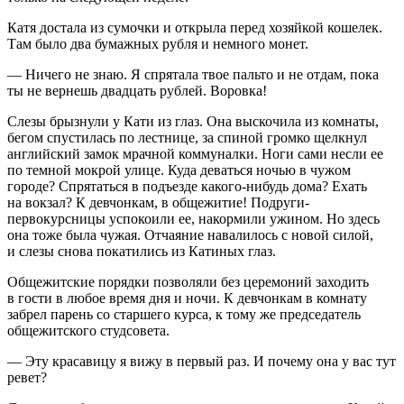
Катя достала из сумочки и открыла перед хозяйкой кошелек.
Там было два бумажных рубля и немного монет.
— Ничего не знаю. Я спрятала твое пальто и не отдам, пока
ты не вернешь двадцать рублей. Воровка!
Слезы брызнули у Кати из глаз. Она выскочила из комнаты,
бегом спустилась по лестнице, за спиной громко щелкнул
английский замок мрачной коммуналки. Ноги сами несли ее
по темной мокрой улице. Куда деваться ночью в чужом
городе? Спрятаться в подъезде какого-нибудь дома? Ехать
на вокзал? К девчонкам, в общежитие! Подруги-
первокурсницы успокоили ее, накормили ужином. Но здесь
она тоже была чужая. Отчаяние навалилось с новой силой,
и слезы снова покатились из Катиных глаз.
Общежитские порядки позволяли без церемоний заходить
в гости в любое время дня и ночи. К девчонкам в комнату
забрел парень со старшего курса, к тому же председатель
общежитского студсовета.
— Эту красавицу я вижу в первый раз. И почему она у вас тут
ревет?