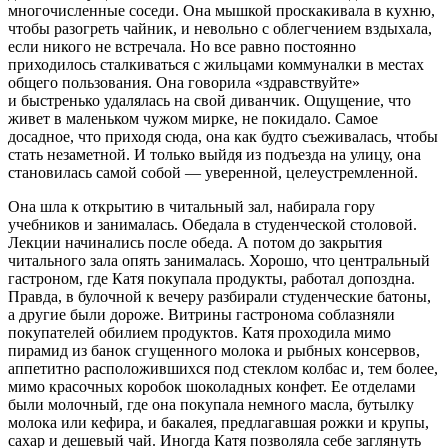
многочисленные соседи. Она мышкой проскакивала в кухню,
чтобы разогреть чайник, и невольно с облегчением вздыхала,
если никого не встречала. Но все равно постоянно
приходилось сталкиваться с жильцами коммуналки в местах
общего пользования. Она говорила «здравствуйте»
и быстренько удалялась на свой диванчик. Ощущение, что
живет в маленьком чужом мирке, не покидало. Самое
досадное, что приходя сюда, она как будто съеживалась, чтобы
стать незаметной. И только выйдя из подъезда на улицу, она
становилась самой собой — уверенной, целеустремленной.
Она шла к открытию в читальный зал, набирала гору
учебников и занималась. Обедала в студенческой столовой.
Лекции начинались после обеда. А потом до закрытия
читального зала опять занималась. Хорошо, что центральный
гастроном, где Катя покупала продукты, работал допоздна.
Правда, в булочной к вечеру разбирали студенческие батоны,
а другие были дороже. Витрины гастронома соблазняли
покупателей обилием продуктов. Катя проходила мимо
пирамид из банок сгущенного молока и рыбных консервов,
аппетитно расположившихся под стеклом колбас и, тем более,
мимо красочных коробок шоколадных конфет. Ее отделами
были молочный, где она покупала немного масла, бутылку
молока или кефира, и бакалея, предлагавшая рожки и крупы,
сахар и дешевый чай. Иногда Катя позволяла себе заглянуть