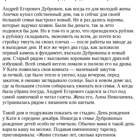
Андрей Егорович Дубровин, как когда-то для молодой жены
Анечки купил собственный дом, так и сейчас для своей
большой семьи выстроил новый. Не в раз дались хоромы,
которые задумал хозяин. Были бы деньги, так за лето
поднялся бы дом. Но в том-то и дело, что приходилось рублик
к рублику складывать, экономить на всем, до почти всю
стройку тянуть на своих плечах — после работы на заводе да
в выходные дни. И все же через два года, как заложили
первый камень в фундамент, въехали Дубровины в новый
дом. Старый рядом с высокими хоромами выглядел дряхлой
избушкой. Всей семьей весело ломали и пилили его на дрова.
У Кати появилась своя комната — маленький закуток
за печкой, где было тепло и уютно, куда вечером, перед
закатом, в окошко заглядывало солнце. Был в новом доме зал,
где за большим столом собиралась ужинать вся семья. А когда
была убрана посуда, Андрей Егорович садился за стол под
самой лампочкой и читал газеты. Жена его, Анна Николаевна,
устраивалась рядом с вязанием или шитьем.
Такой дом и подружкам показать не стыдно. День рождения
у Кати в середине декабря. Никогда в семье Дубровиных
рождение детей особо не отмечали. Обычно мама в такой день
варила кашу на молоке. Подавая имениннику тарелку,
приговаривала: «Живи столько лет, сколько крупинок