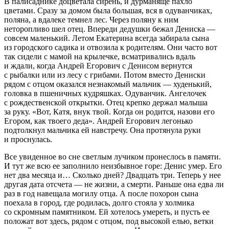
В палисаднике доцветала сирень, и дурманяще пахло
цветами. Сразу за домом была большая, вся в одуванчиках,
поляна, а вдалеке темнел лес. Через поляну к ним
неторопливо шел отец. Впереди дедушки бежал Дениска —
совсем маленький. Летом Екатерина всегда забирала сына
из городского садика и отвозила к родителям. Они часто вот
так сидели с мамой на крылечке, всматривались вдаль
и ждали, когда Андрей Егорович с Денисом вернутся
с рыбалки или из лесу с грибами. Потом вместо Дениски
рядом с отцом оказался незнакомый мальчик — худенький,
головка в пшеничных кудряшках. Одуванчик. Ангелочек
с рождественской открытки. Отец крепко держал малыша
за руку. «Вот, Катя, внук твой. Когда он родится, назови его
Егором, как твоего деда». Андрей Егорович легонько
подтолкнул мальчика ей навстречу. Она протянула руки
и проснулась.
Все увиденное во сне светлым лучиком пронеслось в памяти.
И тут же всю ее заполнило неизбывное горе: Денис умер. Его
нет два месяца и… Сколько дней? Двадцать три. Теперь у нее
другая дата отсчета — не жизни, а смерти. Раньше она едва ли
раз в год навещала могилу отца. А после похорон сына
поехала в город, где родилась, долго стояла у холмика
со скромным памятником. Ей хотелось умереть, и пусть ее
положат вот здесь, рядом с отцом, под высокой елью, ветки