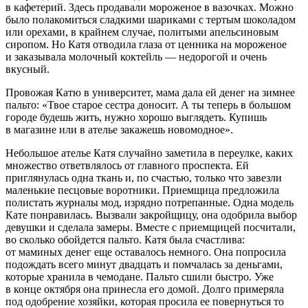
в кафетерий. Здесь продавали мороженое в вазочках. Можно
было полакомиться сладкими шариками с тертым шоколадом
или орехами, в крайнем случае, политыми апельсиновым
сиропом. Но Катя отводила глаза от ценника на мороженое
и заказывала молочный коктейль — недорогой и очень
вкусный.
Провожая Катю в университет, мама дала ей денег на зимнее
пальто: «Твое старое сестра доносит. А ты теперь в большом
городе будешь жить, нужно хорошо выглядеть. Купишь
в магазине или в ателье закажешь новомодное».
Небольшое ателье Катя случайно заметила в переулке, каких
множество ответвлялось от главного проспекта. Ей
приглянулась одна ткань и, по счастью, только что завезли
маленькие песцовые воротники. Приемщица предложила
полистать журналы мод, изрядно потрепанные. Одна модель
Кате понравилась. Вызвали закройщицу, она одобрила выбор
девушки и сделала замеры. Вместе с приемщицей посчитали,
во сколько обойдется пальто. Катя была счастлива:
от маминых денег еще оставалось немного. Она попросила
подождать всего минут двадцать и помчалась за деньгами,
которые хранила в чемодане. Пальто сшили быстро. Уже
в конце октября она принесла его домой. Долго примеряла
под одобрение хозяйки, которая просила ее повернуться то