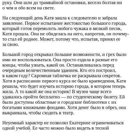
руку. Они шли до трамвайной остановки, весело болтая ни
о чем и обо всем на свете.
На следующий день Катя зашла к следователю и забрала
заявление. Первое испытание жестокостью большого города,
который готов перемолоть любого чужака в мелкий песок,
Катя прошла. Она не обиделась на него, напротив, он почему-
то стал ей роднее. Может, потому что, испытав, принял ее
за свою.
Большой город открывал большие возможности, и грех было
ими не воспользоваться. Она просто ездила в разные его
концы, чтобы узнать, какой он. Останавливалась перед
очередным величественным зданием. Кто его построил,
в каком году? Скромная табличка не раскрывала секретов.
Хотя в расписании первого курса не было краеведения, Катя
решила, что будет изучать историю города, в котором теперь
жила. А то какой же она историк! В музеи чаще всего
удавалось пройти бесплатно — по студенческому билету. Ей
были доступны областные и городские библиотеки с их
богатыми книжными фондами. Хотя денег было в обрез, она
выкраивала, чтобы сходить в театр.
Неуемный характер не позволял Екатерине ограничиваться
одной учебой. Ее часто можно было видеть в тесной