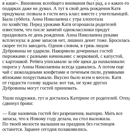
в каше». Виновник всеобщего внимания был рад, а о каких-то
подарках даже не думал. А тут в свой день рождения Катя
придумала: позвала в гости весь класс вместе с учительницей.
Была суббота. Анна Николаевна с утра хлопотала
по хозяйству. Перед уроками Катя огорошила родителей
известием, что после занятий одноклассники придут
праздновать ее день рождения. Анна Николаевна руками
всплеснула: в доме запасов нет, лишних денег тоже. Бросилась
скорее тесто заводить. Одним словом, в грязь лицом
Дубровины не ударили. Накормили дочериных гостей
пирожками с разными начинками: с морковкой, с капустой,
с картошкой. Ребята уписывали за обе щеки да нахваливали:
пироги у Анны Николаевны всегда удавались. А потом еще
чай с шоколадными конфетами и печеньем пили, румяными
яблоками похрустывали. Вкусно было всем и весело. Катя
от гордости голову задрала: вот так, не хуже других
Дубровины могут гостей принимать.
Ушли подружки, тут и досталось Катерине от родителей. Отец
сдвинул брови:
— Еще назовешь гостей без разрешения, выпорю. Мать все
запасы, что к Новому году делала, на стол выложила.
По твоей милости малышня на праздник без гостинцев
останется. Заранее сегодня полакомились.