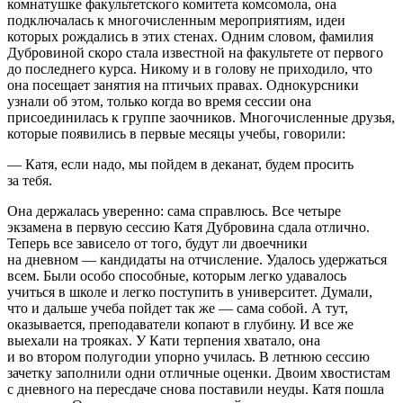
комнатушке факультетского комитета комсомола, она
подключалась к многочисленным мероприятиям, идеи
которых рождались в этих стенах. Одним словом, фамилия
Дубровиной скоро стала известной на факультете от первого
до последнего курса. Никому и в голову не приходило, что
она посещает занятия на птичьих правах. Однокурсники
узнали об этом, только когда во время сессии она
присоединилась к группе заочников. Многочисленные друзья,
которые появились в первые месяцы учебы, говорили:
— Катя, если надо, мы пойдем в деканат, будем просить
за тебя.
Она держалась уверенно: сама справлюсь. Все четыре
экзамена в первую сессию Катя Дубровина сдала отлично.
Теперь все зависело от того, будут ли двоечники
на дневном — кандидаты на отчисление. Удалось удержаться
всем. Были особо способные, которым легко удавалось
учиться в школе и легко поступить в университет. Думали,
что и дальше учеба пойдет так же — сама собой. А тут,
оказывается, преподаватели копают в глубину. И все же
выехали на трояках. У Кати терпения хватало, она
и во втором полугодии упорно училась. В летнюю сессию
зачетку заполнили одни отличные оценки. Двоим хвостистам
с дневного на пересдаче снова поставили неуды. Катя пошла