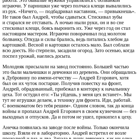
работа. Это бывалые мужики управлялись с болванкой
играючи. У парнишки уже через полчаса клещи вывалились
из рук. «Ничего, — подбадривал наставник, — привыкнешь».
Не таков был Андрей, чтобы сдаваться. Стискивал зубы
и старался не отставать. А ночью ныли руки, он и во сне
стискивал клещи, боясь выронить их. Уже через год он стал
настоящим мастером. Играючи поворачивал под молотом
болванку. Откуда и силы брались, ведь питались хлебом да
картошкой. Весной и картошки осталось мало. Был соблазн
всю доесть. Но стерпели, засадили огород. Зато осенью, когда
поспел урожай, наелись досыта.
Молодняк присылали на завод постоянно. Большей частью
это были мальчишки и девчонки из деревень. Они обращались
к Дубровину по имени-отчеству — Андрей Егорович, хотя
был он их чуток постарше. Получив повестку на фронт,
Андрей, обрадованный, прибежал в конторку к начальнику
цеха. Тот остудил его: «Ты уйдешь, у меня цех встанет». Мы
тут не игрушки делаем, а технику для фронта. Иди, работай.
С военкоматом без тебя решим». Одним словом, так до конца
войны и пропахал Андрей Егорович в своем кузнечном — без
выходных и отпусков. Да и потом не ушел, прикипел к цеху.
Анечка появилась на заводе после войны. Только окончила
школу. Взяли ее в лабораторию. Андрей встретил ее возле
проходной и раз, и два. Запала в душу девчонка, как ни одна