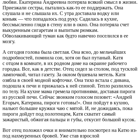
любви. Екатерина Андреевна потеряла всякий смысл в жизни.
Приезжали сестры, пытались как-то ее поддержать. Она
слушала и не слышала их. С утра доставала водку или
конья
к — что попадалось под руку. Садилась в кухне,
бессмысленно глядя в стену или в окно. Она потеряла счет
выкуренным
сигар
етам и выпитым рюмкам.
Обволакивающий туман как будто навечно поселился в ее
мозгу.
А сегодня голова была светлая. Она ясно, до мельчайших
подробностей, помнила сон, хотя он был путаный. Катя
с отцом в комнате, в их родном доме на окраине рабочего
городка. Все, как в детстве. Отец сидел за столом, под тусклой
лампочкой, читал газету. За окном бушевала метель. Катя
озябла в своей модной кофточке. Она тихо встала с дивана,
подошла к печи и прижалась к ней спиной. Тепло разлилось
по телу. На кухне мама гремела противнями, доставая пироги
из русской печи. Сейчас звонким голосом позовет: «Андрей
Егорыч, Катерина, пироги готовы!». Они пойдут в кухню,
нальют большие кружки чаю с мятой. И, не дожидаясь, пока
пироги дойдут под полотенцем, Катя схватит самый
зажаристый, обжигая пальцы и губы, откусит большой кусок.
Вот отец положил очки и внимательно посмотрел на Катю из-
под нахмуренных бровей. Уже став взрослой