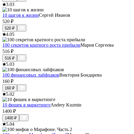
3.0
3
10 шагов к жизни
Сергей Иванов
520
₽
520
₽
4.0
5
100 секретов кратного роста прибыли
Мария Сергеева
516
₽
516
₽
5.0
3
100 финансовых лайфхаков
Виктория Бондарева
160
₽
160
₽
5.0
2
10 фишек в маркетинге
Andrey Kuzmin
1400
₽
1400
₽
5.0
4