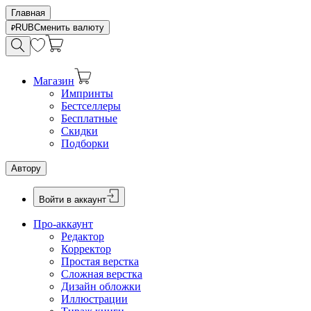
Главная
RUB
Сменить валюту
Магазин
Импринты
Бестселлеры
Бесплатные
Скидки
Подборки
Автору
Войти в аккаунт
Про-аккаунт
Редактор
Корректор
Простая верстка
Сложная верстка
Дизайн обложки
Иллюстрации