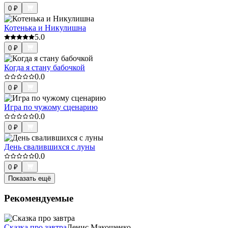
0
₽
Котенька и Никулишна
5.0
0
₽
Когда я стану бабочкой
0.0
0
₽
Игра по чужому сценарию
0.0
0
₽
День свалившихся с луны
0.0
0
₽
Показать ещё
Рекомендуемые
Сказка про завтра
Денис Макошенко