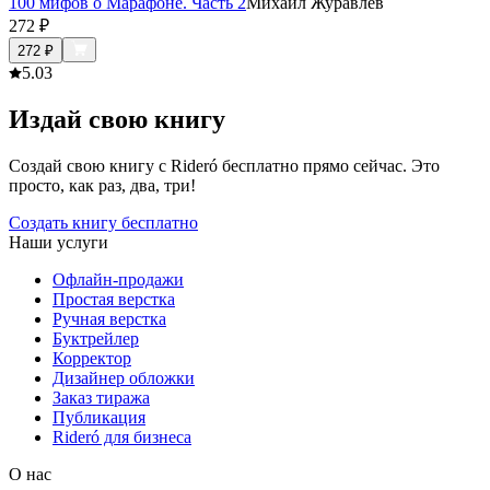
100 мифов о Марафоне. Часть 2
Михаил Журавлев
272
₽
272
₽
5.0
3
Издай свою книгу
Создай свою книгу с Rideró бесплатно прямо сейчас. Это
просто, как раз, два, три!
Создать книгу бесплатно
Наши услуги
Офлайн-продажи
Простая верстка
Ручная верстка
Буктрейлер
Корректор
Дизайнер обложки
Заказ тиража
Публикация
Rideró для бизнеса
О нас