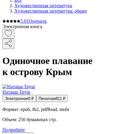
Все
Художественная литература
Художественная литература: общее
5.0
1
Оценить
Электронная книга
Одиночное плавание
к острову Крым
Наташа Труш
Электронная
0
₽
Печатная
811
₽
Формат:
epub, fb2, pdfRead, mobi
Объем:
250
бумажных стр.
Подробнее