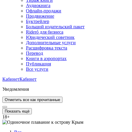
Тираж книги
Аудиокнига
Офлайн-продажи
Продвижение
Буктрейлер
Большой издательский пакет
Rideró для бизнеса
Юридический советник
Дополнительные услуги
Расшифровка текста
Перевод
Книги в аэропортах
Публикация
Все услуги
Кабинет
Кабинет
Уведомления
Отметить все как прочитанные
Показать ещё
18
+