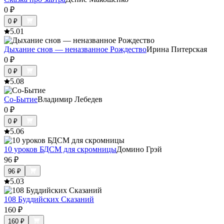
0
₽
0
₽
5.0
1
Дыхание снов — неназванное Рождество
Ирина Питерская
0
₽
0
₽
5.0
8
Со-Бытие
Владимир Лебедев
0
₽
0
₽
5.0
6
10 уроков БДСМ для скромницы
Домино Грэй
96
₽
96
₽
5.0
3
108 Буддийских Сказаний
160
₽
160
₽