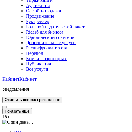
Тираж книги
Аудиокнига
Офлайн-продажи
Продвижение
Буктрейлер
Большой издательский пакет
Rideró для бизнеса
Юридический советник
Дополнительные услуги
Расшифровка текста
Перевод
Книги в аэропортах
Публикация
Все услуги
Кабинет
Кабинет
Уведомления
Отметить все как прочитанные
Показать ещё
18
+