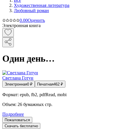
Все
Художественная литература
Любовный роман
0.0
0
Оценить
Электронная книга
Один день…
Светлана Готун
Электронная
0
₽
Печатная
462
₽
Формат:
epub, fb2, pdfRead, mobi
Объем:
26
бумажных стр.
Подробнее
Пожаловаться
Скачать бесплатно