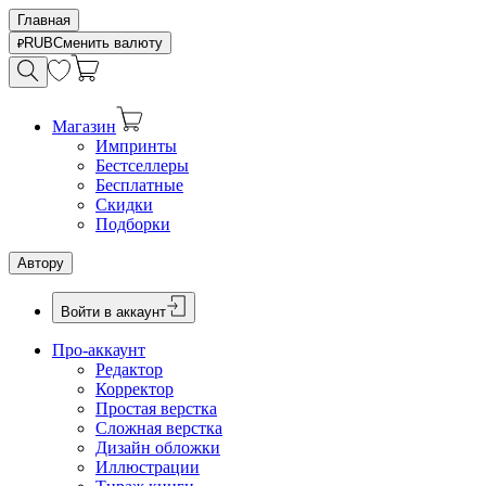
Главная
RUB
Сменить валюту
Магазин
Импринты
Бестселлеры
Бесплатные
Скидки
Подборки
Автору
Войти в аккаунт
Про-аккаунт
Редактор
Корректор
Простая верстка
Сложная верстка
Дизайн обложки
Иллюстрации