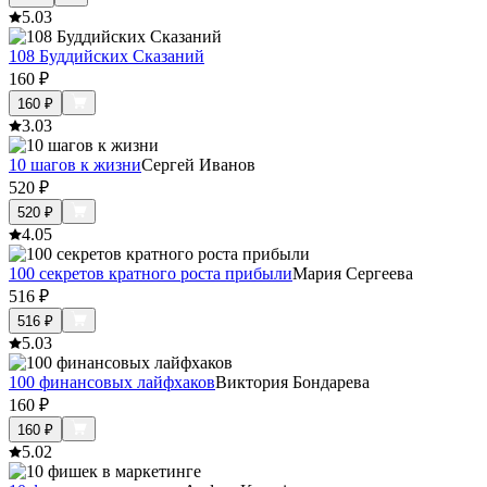
5.0
3
108 Буддийских Сказаний
160
₽
160
₽
3.0
3
10 шагов к жизни
Сергей Иванов
520
₽
520
₽
4.0
5
100 секретов кратного роста прибыли
Мария Сергеева
516
₽
516
₽
5.0
3
100 финансовых лайфхаков
Виктория Бондарева
160
₽
160
₽
5.0
2