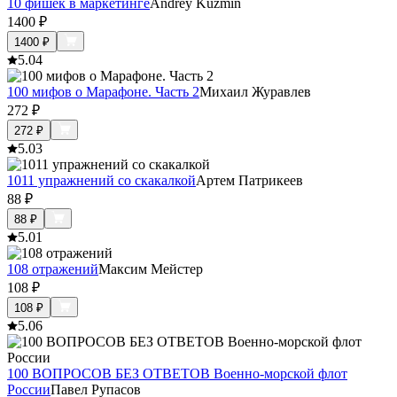
10 фишек в маркетинге
Andrey Kuzmin
1400
₽
1400
₽
5.0
4
100 мифов о Марафоне. Часть 2
Михаил Журавлев
272
₽
272
₽
5.0
3
1011 упражнений со скакалкой
Артем Патрикеев
88
₽
88
₽
5.0
1
108 отражений
Максим Мейстер
108
₽
108
₽
5.0
6
100 ВОПРОСОВ БЕЗ ОТВЕТОВ Военно-морской флот
России
Павел Рупасов