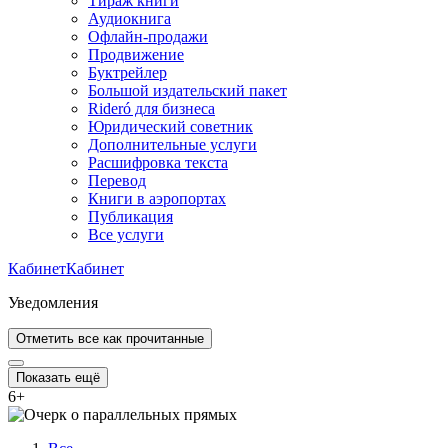
Тираж книги
Аудиокнига
Офлайн-продажи
Продвижение
Буктрейлер
Большой издательский пакет
Rideró для бизнеса
Юридический советник
Дополнительные услуги
Расшифровка текста
Перевод
Книги в аэропортах
Публикация
Все услуги
Кабинет
Кабинет
Уведомления
Отметить все как прочитанные
Показать ещё
6
+