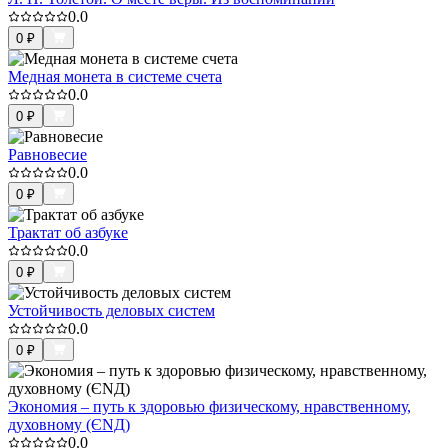
0.0
0
₽
Медная монета в системе счета
0.0
0
₽
Равновесие
0.0
0
₽
Трактат об азбуке
0.0
0
₽
Устойчивость деловых систем
0.0
0
₽
Экономия – путь к здоровью физическому, нравственному,
духовному (ЄΝД)
0.0