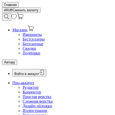
Главная
RUB
Сменить валюту
Магазин
Импринты
Бестселлеры
Бесплатные
Скидки
Подборки
Автору
Войти в аккаунт
Про-аккаунт
Редактор
Корректор
Простая верстка
Сложная верстка
Дизайн обложки
Иллюстрации