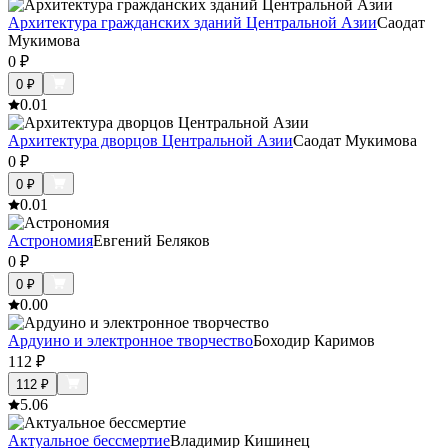
Архитектура гражданских зданий Центральной Азии
Саодат
Мукимова
0
₽
0
₽
0.0
1
Архитектура дворцов Центральной Азии
Саодат Мукимова
0
₽
0
₽
0.0
1
Астрономия
Евгений Беляков
0
₽
0
₽
0.0
0
Ардуино и электронное творчество
Боходир Каримов
112
₽
112
₽
5.0
6
Актуальное бессмертие
Владимир Кишинец