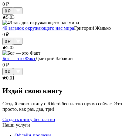
0
₽
0
₽
5.0
3
49 загадок окружающего нас мира
Григорий Жадько
0
₽
0
₽
5.0
2
Бог — это Факт
Дмитрий Забавин
0
₽
0
₽
0.0
1
Издай свою книгу
Создай свою книгу с Rideró бесплатно прямо сейчас. Это
просто, как раз, два, три!
Создать книгу бесплатно
Наши услуги
Офлайн-продажи