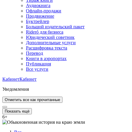
Тираж книги
Аудиокнига
Офлайн-продажи
Продвижение
Буктрейлер
Большой издательский пакет
Rideró для бизнеса
Юридический советник
Дополнительные услуги
Расшифровка текста
Перевод
Книги в аэропортах
Публикация
Все услуги
Кабинет
Кабинет
Уведомления
Отметить все как прочитанные
Показать ещё
6
+