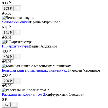
893
₽
893
₽
5.0
2
Человечки-звуки
Ирина Мурзинова
641
₽
641
₽
0.0
1
ИТ-архитектура
Вадим Алджанов
400
₽
400
₽
5.0
1
Большая книга о маленьких снежинках
Тимофей Черепанов
200
₽
200
₽
5.0
3
Рассказы из Корана: том 2
Хифзурахман Сеохарви
0
₽
0
₽