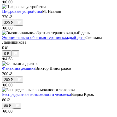
0.0
0
Цифровые устройства
М. Нсанов
320
₽
320
₽
0.0
0
Эмоционально-образная терапия каждый день
Светлана
Ладейщикова
0
₽
0
₽
4.6
8
Фанькина делянка
Виктор Виноградов
200
₽
200
₽
0.0
0
Беспредельные возможности человека
Вадим Крюк
80
₽
80
₽
0.0
0