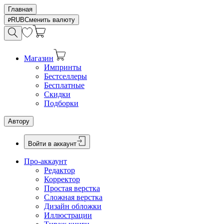
Главная
RUB
Сменить валюту
Магазин
Импринты
Бестселлеры
Бесплатные
Скидки
Подборки
Автору
Войти в аккаунт
Про-аккаунт
Редактор
Корректор
Простая верстка
Сложная верстка
Дизайн обложки
Иллюстрации