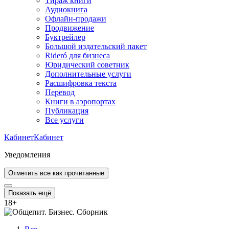
Тираж книги
Аудиокнига
Офлайн-продажи
Продвижение
Буктрейлер
Большой издательский пакет
Rideró для бизнеса
Юридический советник
Дополнительные услуги
Расшифровка текста
Перевод
Книги в аэропортах
Публикация
Все услуги
Кабинет
Кабинет
Уведомления
Отметить все как прочитанные
Показать ещё
18
+