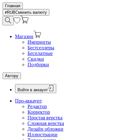
Главная
RUB
Сменить валюту
Магазин
Импринты
Бестселлеры
Бесплатные
Скидки
Подборки
Автору
Войти в аккаунт
Про-аккаунт
Редактор
Корректор
Простая верстка
Сложная верстка
Дизайн обложки
Иллюстрации