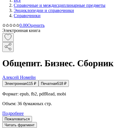
Все
Справочные и междисциплинарные предметы
Энциклопедии и справочники
Справочники
0.0
0
Оценить
Электронная книга
Общепит. Бизнес. Сборник
Алексей Номейн
Электронная
115
₽
Печатная
518
₽
Формат:
epub, fb2, pdfRead, mobi
Объем:
36
бумажных стр.
Подробнее
Пожаловаться
Читать фрагмент