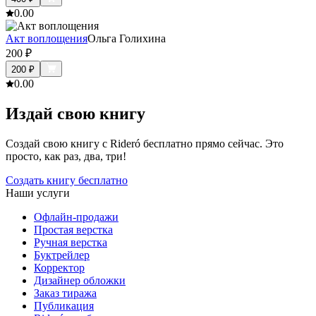
0.0
0
Акт воплощения
Ольга Голихина
200
₽
200
₽
0.0
0
Издай свою книгу
Создай свою книгу с Rideró бесплатно прямо сейчас. Это
просто, как раз, два, три!
Создать книгу бесплатно
Наши услуги
Офлайн-продажи
Простая верстка
Ручная верстка
Буктрейлер
Корректор
Дизайнер обложки
Заказ тиража
Публикация