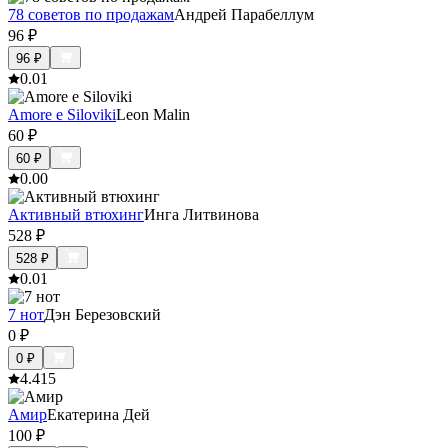
78 советов по продажам
Андрей Парабеллум
96
₽
96
₽
0.0
1
Amore e Siloviki
Leon Malin
60
₽
60
₽
0.0
0
Активный втюхинг
Инга Литвинова
528
₽
528
₽
0.0
1
7 нот
Дэн Березовский
0
₽
0
₽
4.4
15
Амир
Екатерина Дей
100
₽