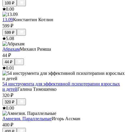
100
₽
0.0
0
13.09
Константин Котлин
599
₽
599
₽
5.0
8
Абрахам
Михаил Римша
44
₽
44
₽
0.0
1
54 инструмента для эффективной психотерапии взрослых
и детей
Галина Тимошенко
320
₽
320
₽
0.0
0
Амнезия. Параллельные
Игорь Ассман
400
₽
400
₽