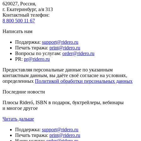
620027
,
Россия
,
г. Екатеринбург, а/я 313
Контактный телефон
:
8 800 500 11 67
Написать нам
Поддержка
:
support@ridero.ru
Печать тиража
:
print@ridero.ru
Вопросы по услугам
:
order@ridero.ru
PR
:
pr@ridero.ru
Предоставляя персональные данные по указанным
контактным данным, вы даёте своё согласие на условиях,
определенных
Политикой обработки персональных данных
Последние новости
Плюсы Rideró, ISBN в подарок, буктрейлеры, вебинары
и многое другое
Читать дальше
Поддержка
:
support@ridero.ru
Печать тиража
:
print@ridero.ru
Наши услуги
:
order@ridero.ru