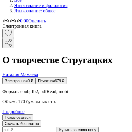
Все
Языкознание и филология
Языкознание: общее
0.0
0
Оценить
Электронная книга
О творчестве Стругацких
Наталия Мамаева
Электронная
0
₽
Печатная
679
₽
Формат:
epub, fb2, pdfRead, mobi
Объем:
170
бумажных стр.
Подробнее
Пожаловаться
Скачать бесплатно
Купить за свою цену