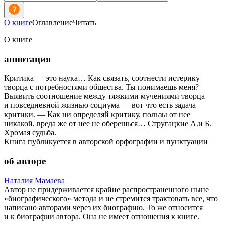
О книге
Оглавление
Читать
О книге
аннотация
Критика — это наука… Как связать, соотнести истерику
творца с потребностями общества. Ты понимаешь меня?
Выявить соотношение между тяжкими мучениями творца
и повседневной жизнью социума — вот что есть задача
критики. — Как ни определяй критику, пользы от нее
никакой, вреда же от нее не оберешься… Стругацкие А.и Б.
Хромая судьба.
Книга публикуется в авторской орфографии и пунктуации
об авторе
Наталия Мамаева
Автор не придерживается крайне распространенного ныне
«биографического» метода и не стремится трактовать все, что
написано авторами через их биографию. То же относится
и к биографии автора. Она не имеет отношения к книге.