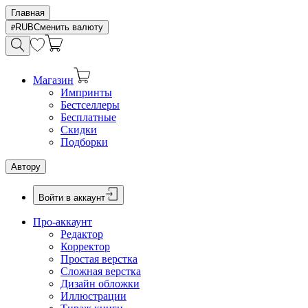
Главная
RUB
Сменить валюту
Магазин
Импринты
Бестселлеры
Бесплатные
Скидки
Подборки
Автору
Войти в аккаунт
Про-аккаунт
Редактор
Корректор
Простая верстка
Сложная верстка
Дизайн обложки
Иллюстрации