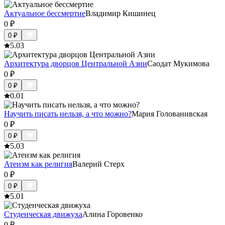
Актуальное бессмертие
Владимир Кишинец
0
₽
0
₽
5.0
3
Архитектура дворцов Центральной Азии
Саодат Мукимова
0
₽
0
₽
0.0
1
Научить писать нельзя, а что можно?
Мария Голованивская
0
₽
0
₽
5.0
3
Атеизм как религия
Валерий Стерх
0
₽
0
₽
5.0
1
Студенческая движуха
Алина Горовенко
0
₽