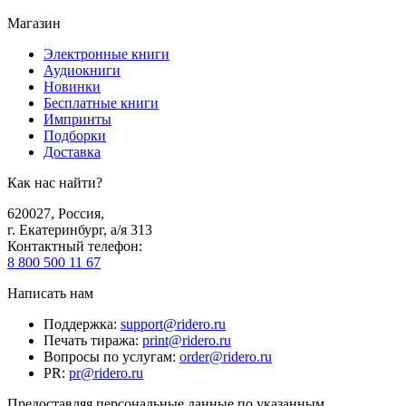
Магазин
Электронные книги
Аудиокниги
Новинки
Бесплатные книги
Импринты
Подборки
Доставка
Как нас найти?
620027
,
Россия
,
г. Екатеринбург, а/я 313
Контактный телефон
:
8 800 500 11 67
Написать нам
Поддержка
:
support@ridero.ru
Печать тиража
:
print@ridero.ru
Вопросы по услугам
:
order@ridero.ru
PR
:
pr@ridero.ru
Предоставляя персональные данные по указанным