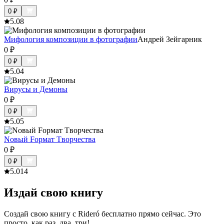
0
₽
5.0
8
Мифология композиции в фотографии
Андрей Зейгарник
0
₽
0
₽
5.0
4
Вирусы и Демоны
0
₽
0
₽
5.0
5
Nовый Fормат Tворчества
0
₽
0
₽
5.0
14
Издай свою книгу
Создай свою книгу с Rideró бесплатно прямо сейчас. Это
просто, как раз, два, три!