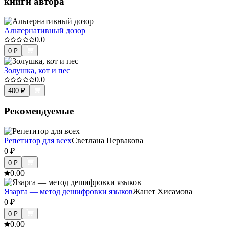
книги автора
Альтернативный дозор
0.0
0
₽
Золушка, кот и пес
0.0
400
₽
Рекомендуемые
Репетитор для всех
Светлана Первакова
0
₽
0
₽
0.0
0
Язарга — метод дешифровки языков
Жанет Хисамова
0
₽
0
₽
0.0
0