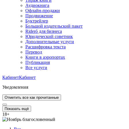
Тираж книги
Аудиокнига
Офлайн-продажи
Продвижение
Буктрейлер
Большой издательский пакет
Rideró для бизнеса
Юридический советник
Дополнительные услуги
Расшифровка текста
Перевод
Книги в аэропортах
Публикация
Все услуги
Кабинет
Кабинет
Уведомления
Отметить все как прочитанные
Показать ещё
18
+