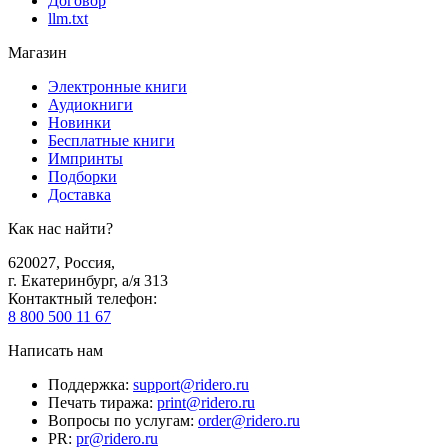
Договор
llm.txt
Магазин
Электронные книги
Аудиокниги
Новинки
Бесплатные книги
Импринты
Подборки
Доставка
Как нас найти?
620027
,
Россия
,
г. Екатеринбург, а/я 313
Контактный телефон
:
8 800 500 11 67
Написать нам
Поддержка
:
support@ridero.ru
Печать тиража
:
print@ridero.ru
Вопросы по услугам
:
order@ridero.ru
PR
:
pr@ridero.ru