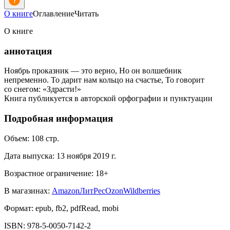
О книге
Оглавление
Читать
О книге
аннотация
Ноябрь проказник — это верно, Но он волшебник
непременно. То дарит нам кольцо на счастье, То говорит
со снегом: «Здрасти!»
Книга публикуется в авторской орфографии и пунктуации
Подробная информация
Объем:
108
стр.
Дата выпуска:
13 ноября 2019 г.
Возрастное ограничение:
18
+
В магазинах:
Amazon
ЛитРес
Ozon
Wildberries
Формат:
epub, fb2, pdfRead, mobi
ISBN:
978-5-0050-7142-2