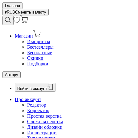
Главная
RUB
Сменить валюту
Магазин
Импринты
Бестселлеры
Бесплатные
Скидки
Подборки
Автору
Войти в аккаунт
Про-аккаунт
Редактор
Корректор
Простая верстка
Сложная верстка
Дизайн обложки
Иллюстрации