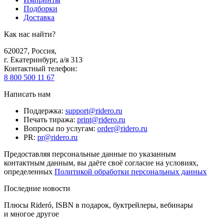
Подборки
Доставка
Как нас найти?
620027
,
Россия
,
г. Екатеринбург, а/я 313
Контактный телефон
:
8 800 500 11 67
Написать нам
Поддержка
:
support@ridero.ru
Печать тиража
:
print@ridero.ru
Вопросы по услугам
:
order@ridero.ru
PR
:
pr@ridero.ru
Предоставляя персональные данные по указанным
контактным данным, вы даёте своё согласие на условиях,
определенных
Политикой обработки персональных данных
Последние новости
Плюсы Rideró, ISBN в подарок, буктрейлеры, вебинары
и многое другое