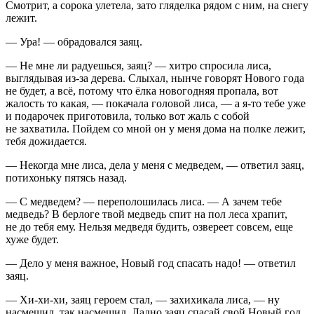
Смотрит, а сорока улетела, зато гляделка рядом с ним, на снегу
лежит.
— Ура! — обрадовался заяц.
— Не мне ли радуешься, заяц? — хитро спросила лиса,
выглядывая из-за дерева. Слыхал, нынче говорят Нового года
не будет, а всё, потому что ёлка новогодняя пропала, вот
жалость то какая, — покачала головой лиса, — а я-то тебе уже
и подарочек приготовила, только вот жаль с собой
не захватила. Пойдем со мной он у меня дома на полке лежит,
тебя дожидается.
— Некогда мне лиса, дела у меня с медведем, — ответил заяц,
потихоньку пятясь назад.
— С медведем? — переполошилась лиса. — А зачем тебе
медведь? В берлоге твой медведь спит на пол леса храпит,
не до тебя ему. Нельзя медведя будить, озвереет совсем, еще
хуже будет.
— Дело у меня важное, Новый год спасать надо! — ответил
заяц.
— Хи-хи-хи, заяц героем стал, — захихикала лиса, — ну
насмешил, так насмешил. Ладно заяц спасай свой Новый год,