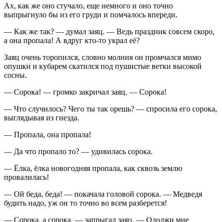
Ах, как же оно стучало, еще немного и оно точно
выпрыгнуло бы из его груди и помчалось впереди.
— Как же так? — думал заяц. — Ведь праздник совсем скоро,
а она пропала! А вдруг кто-то украл её?
Заяц очень торопился, словно молния он промчался мимо
опушки и кубарем скатился под пушистые ветки высокой
сосны.
— Сорока! — громко закричал заяц. — Сорока!
— Что случилось? Чего ты так орешь? — спросила его сорока,
выглядывая из гнезда.
— Пропала, она пропала!
— Да что пропало то? — удивилась сорока.
— Ёлка, ёлка новогодняя пропала, как сквозь землю
провалилась!
— Ой беда, беда! — покачала головой сорока. — Медведя
будить надо, уж он то точно во всем разберется!
— Сорока, а сорока, — запрыгал заяц. — Одолжи мне