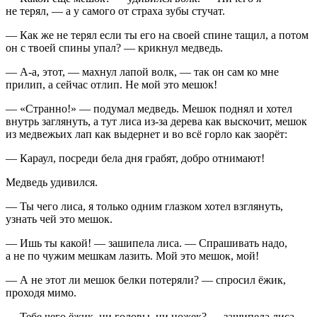
не терял, — а у самого от страха зубы стучат.
— Как же не терял если ты его на своей спине тащил, а потом
он с твоей спины упал? — крикнул медведь.
— А-а, этот, — махнул лапой волк, — так он сам ко мне
прилип, а сейчас отлип. Не мой это мешок!
— «Странно!» — подумал медведь. Мешок поднял и хотел
внутрь заглянуть, а тут лиса из-за дерева как выскочит, мешок
из медвежьих лап как выдернет и во всё горло как заорёт:
— Караул, посреди бела дня грабят, добро отнимают!
Медведь удивился.
— Ты чего лиса, я только одним глазком хотел взглянуть,
узнать чей это мешок.
— Ишь ты какой! — зашипела лиса. — Спрашивать надо,
а не по чужим мешкам лазить. Мой это мешок, мой!
— А не этот ли мешок белки потеряли? — спросил ёжик,
проходя мимо.
— Тебе чего ёжик, ни головы, ни ножек? — зашипела лиса. —