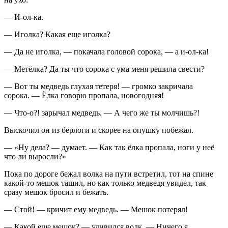
— И-ол-ка.
— Иголка? Какая еще иголка?
— Да не иголка, — покачала головой сорока, — а и-ол-ка!
— Метёлка? Да ты что сорока с ума меня решила свести?
— Вот ты медведь глухая тетеря! — громко закричала
сорока. — Ёлка говорю пропала, новогодняя!
— Что-о?! зарычал медведь. — А чего же ты молчишь?!
Выскочил он из берлоги и скорее на опушку побежал.
— «Ну дела? — думает. — Как так ёлка пропала, ноги у неё
что ли выросли?»
Пока по дороге бежал волка на пути встретил, тот на спине
какой-то мешок тащил, но как только медведя увидел, так
сразу мешок бросил и бежать.
— Стой! — кричит ему медведь. — Мешок потерял!
— Какой еще мешок? — удивился волк. — Ничего я