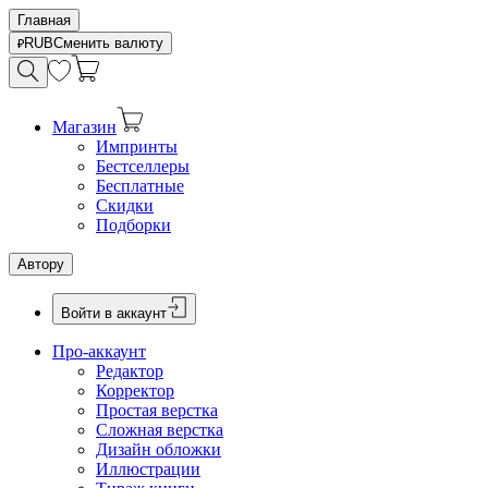
Главная
RUB
Сменить валюту
Магазин
Импринты
Бестселлеры
Бесплатные
Скидки
Подборки
Автору
Войти в аккаунт
Про-аккаунт
Редактор
Корректор
Простая верстка
Сложная верстка
Дизайн обложки
Иллюстрации