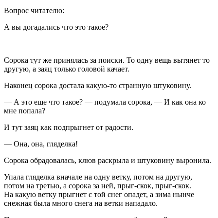
Вопрос читателю:
А вы догадались что это такое?
Сорока тут же принялась за поиски. То одну вещь вытянет то
другую, а заяц только головой качает.
Наконец сорока достала какую-то странную штуковину.
— А это еще что такое? — подумала сорока, — И как она ко
мне попала?
И тут заяц как подпрыгнет от радости.
— Она, она, гляделка!
Сорока обрадовалась, клюв раскрыла и штуковину выронила.
Упала гляделка вначале на одну ветку, потом на другую,
потом на третью, а сорока за ней, прыг-скок, прыг-скок.
На какую ветку прыгнет с той снег опадет, а зима нынче
снежная была много снега на ветки нападало.