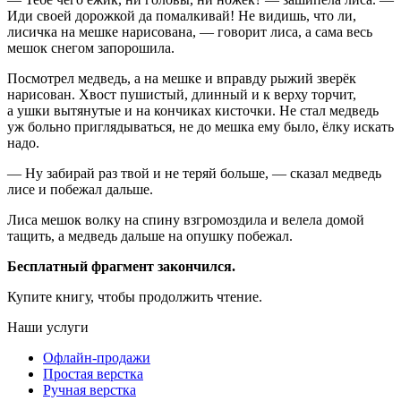
Иди своей дорожкой да помалкивай! Не видишь, что ли,
лисичка на мешке нарисована, — говорит лиса, а сама весь
мешок снегом за
порош
ила.
Посмотрел медведь, а на мешке и вправду рыжий зверёк
нарисован. Хвост пушистый, длинный и к верху торчит,
а ушки вытянутые и на кончиках кисточки. Не стал медведь
уж больно приглядываться, не до мешка ему было, ёлку искать
надо.
— Ну забирай раз твой и не теряй больше, — сказал медведь
лисе и побежал дальше.
Лиса мешок волку на спину взгромоздила и велела домой
тащить, а медведь дальше на опушку побежал.
Бесплатный фрагмент закончился.
Купите книгу, чтобы продолжить чтение.
Наши услуги
Офлайн-продажи
Простая верстка
Ручная верстка