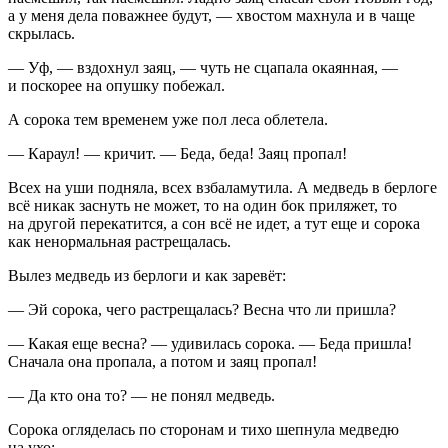
а у меня дела поважнее будут, — хвостом махнула и в чаще
скрылась.
— Уф, — вздохнул заяц, — чуть не сцапала окаянная, —
и поскорее на опушку побежал.
А сорока тем временем уже пол леса облетела.
— Караул! — кричит. — Беда, беда! Заяц пропал!
Всех на уши подняла, всех взбаламутила. А медведь в берлоге
всё никак заснуть не может, то на один бок приляжет, то
на другой перекатится, а сон всё не идет, а тут еще и сорока
как ненормальная растрещалась.
Вылез медведь из берлоги и как заревёт:
— Эй сорока, чего растрещалась? Весна что ли пришла?
— Какая еще весна? — удивилась сорока. — Беда пришла!
Сначала она пропала, а потом и заяц пропал!
— Да кто она то? — не понял медведь.
Сорока огляделась по сторонам и тихо шепнула медведю
на ухо: