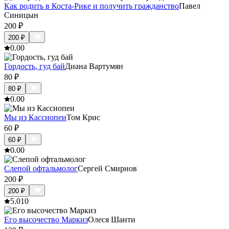
Как родить в Коста-Рике и получить гражданство
Павел
Синицын
200
₽
200
₽
0.0
0
Гордость, гуд бай
Диана Вартумян
80
₽
80
₽
0.0
0
Мы из Кассиопеи
Том Крис
60
₽
60
₽
0.0
0
Слепой офтальмолог
Сергей Смирнов
200
₽
200
₽
5.0
10
Его высочество Маркиз
Олеся Шанти