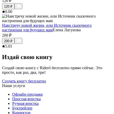
120
₽
120
₽
0.0
0
Навстречу новой жизни, или Источник сказочного
настроения для будущих мам
Елена Лагунова
200
₽
200
₽
5.0
1
Издай свою книгу
Создай свою книгу с Rideró бесплатно прямо сейчас. Это
просто, как раз, два, три!
Создать книгу бесплатно
Наши услуги
Офлайн-продажи
Простая верстка
Ручная верстка
Буктрейлер
Корректор