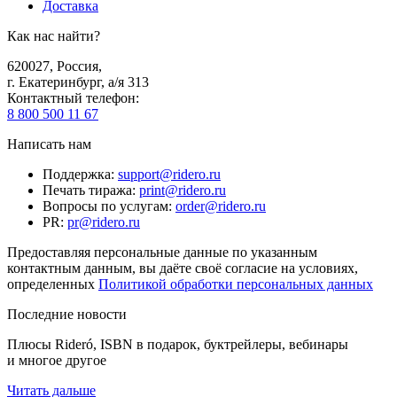
Доставка
Как нас найти?
620027
,
Россия
,
г. Екатеринбург, а/я 313
Контактный телефон
:
8 800 500 11 67
Написать нам
Поддержка
:
support@ridero.ru
Печать тиража
:
print@ridero.ru
Вопросы по услугам
:
order@ridero.ru
PR
:
pr@ridero.ru
Предоставляя персональные данные по указанным
контактным данным, вы даёте своё согласие на условиях,
определенных
Политикой обработки персональных данных
Последние новости
Плюсы Rideró, ISBN в подарок, буктрейлеры, вебинары
и многое другое
Читать дальше