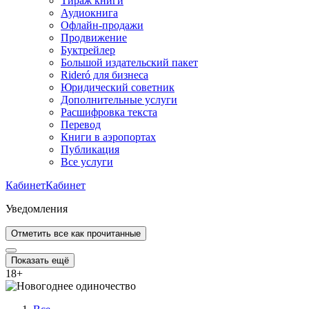
Тираж книги
Аудиокнига
Офлайн-продажи
Продвижение
Буктрейлер
Большой издательский пакет
Rideró для бизнеса
Юридический советник
Дополнительные услуги
Расшифровка текста
Перевод
Книги в аэропортах
Публикация
Все услуги
Кабинет
Кабинет
Уведомления
Отметить все как прочитанные
Показать ещё
18
+