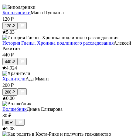
Биполярники
Маша Пушкина
120
₽
120
₽
5.0
3
История Гиены. Хроника подлинного расследования
Алексей
Ракитин
440
₽
440
₽
4.9
24
Хранители
Ада Ммант
200
₽
200
₽
0.0
0
Волшебник
Диана Елизарова
80
₽
80
₽
5.0
8