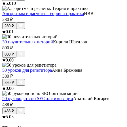
5.0
10
Алгоритмы и расчеты: Теория и практика
ИВВ
280
₽
280
₽
0.0
1
30 поучительных историй
Кирилл Шатилов
800
₽
800
₽
0.0
0
50 уроков для репетитора
Анна Брежнева
380
₽
380
₽
0.0
0
50 руководств по SEO-оптимизации
Анатолий Косарев
488
₽
488
₽
5.0
3