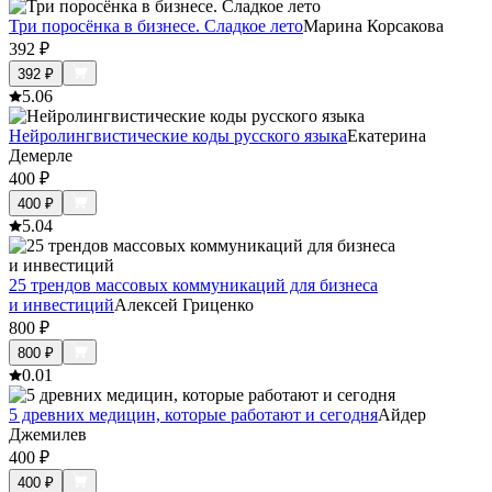
Три поросёнка в бизнесе. Сладкое лето
Марина Корсакова
392
₽
392
₽
5.0
6
Нейролингвистические коды русского языка
Екатерина
Демерле
400
₽
400
₽
5.0
4
25 трендов массовых коммуникаций для бизнеса
и инвестиций
Алексей Гриценко
800
₽
800
₽
0.0
1
5 древних медицин, которые работают и сегодня
Айдер
Джемилев
400
₽
400
₽