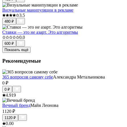
Визуальные манипуляции в рекламе
3.5
480
₽
Ставки — это не азарт. Это алгоритмы
0.0
600
₽
Показать ещё
Рекомендуемые
365 вопросов самому себе
Александра Метальникова
0
₽
0
₽
4.9
19
Вечный бренд
Майя Леонова
1120
₽
1120
₽
0.0
0