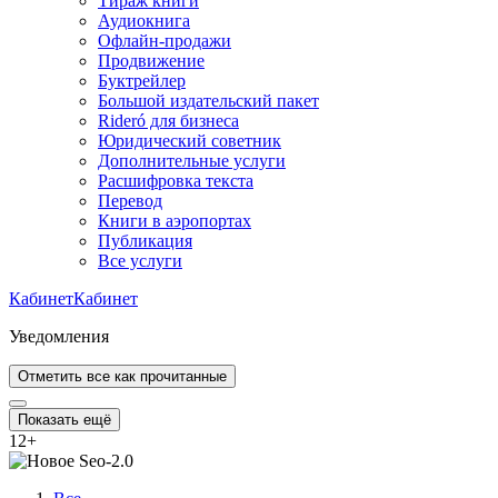
Тираж книги
Аудиокнига
Офлайн-продажи
Продвижение
Буктрейлер
Большой издательский пакет
Rideró для бизнеса
Юридический советник
Дополнительные услуги
Расшифровка текста
Перевод
Книги в аэропортах
Публикация
Все услуги
Кабинет
Кабинет
Уведомления
Отметить все как прочитанные
Показать ещё
12
+