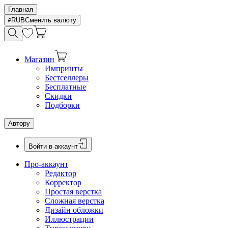
Главная
RUB
Сменить валюту
Магазин
Импринты
Бестселлеры
Бесплатные
Скидки
Подборки
Автору
Войти в аккаунт
Про-аккаунт
Редактор
Корректор
Простая верстка
Сложная верстка
Дизайн обложки
Иллюстрации