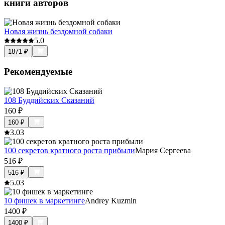
книги авторов
Новая жизнь бездомной собаки
5.0
1871
₽
Рекомендуемые
108 Буддийских Сказаний
160
₽
160
₽
3.0
3
100 секретов кратного роста прибыли
Мария Сергеева
516
₽
516
₽
5.0
3
10 фишек в маркетинге
Andrey Kuzmin
1400
₽
1400
₽