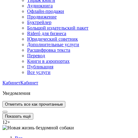
Тираж книги
Аудиокнига
Офлайн-продажи
Продвижение
Буктрейлер
Большой издательский пакет
Rideró для бизнеса
Юридический советник
Дополнительные услуги
Расшифровка текста
Перевод
Книги в аэропортах
Публикация
Все услуги
Кабинет
Кабинет
Уведомления
Отметить все как прочитанные
Показать ещё
12
+