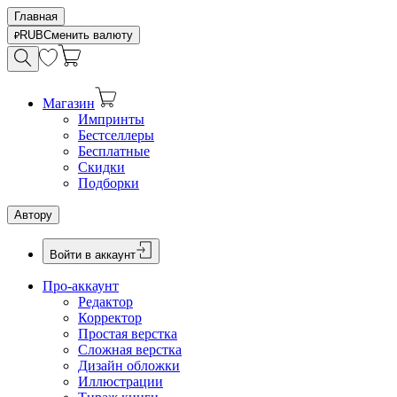
Главная
RUB
Сменить валюту
Магазин
Импринты
Бестселлеры
Бесплатные
Скидки
Подборки
Автору
Войти в аккаунт
Про-аккаунт
Редактор
Корректор
Простая верстка
Сложная верстка
Дизайн обложки
Иллюстрации