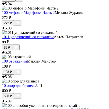
5.0
4
100 мифов о Марафоне. Часть 2
Михаил Журавлев
272
₽
272
₽
5.0
3
1011 упражнений со скакалкой
Артем Патрикеев
88
₽
88
₽
5.0
1
108 отражений
Максим Мейстер
108
₽
108
₽
5.0
6
10 опор для бизнеса
J. Ti
600
₽
600
₽
5.0
7