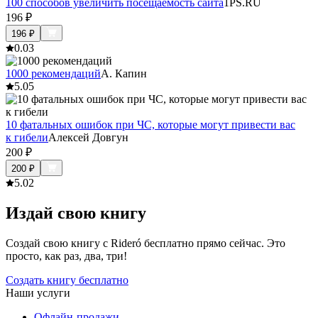
100 способов увеличить посещаемость сайта
1PS.RU
196
₽
196
₽
0.0
3
1000 рекомендаций
А. Капин
5.0
5
10 фатальных ошибок при ЧС, которые могут привести вас
к гибели
Алексей Довгун
200
₽
200
₽
5.0
2
Издай свою книгу
Создай свою книгу с Rideró бесплатно прямо сейчас. Это
просто, как раз, два, три!
Создать книгу бесплатно
Наши услуги
Офлайн-продажи