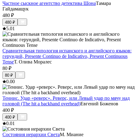
Частное сыскное агентство детектива Шона
Тамара
Гайдамащук
480
₽
480
₽
5.0
1
Сравнительная типология испанского и английского языков:
герундий, Presente Continuo de Indicativo, Present Continuous
Tense
Т. Олива Моралес
80
₽
80
₽
0.0
0
Теннис. Удар «реверс». Реверс, или Левый удар по мячу над
головой (The hit a backhand overhead)
Евгений Боженов
400
₽
400
₽
0.0
1
Состояния иерархии Света
М. Миание