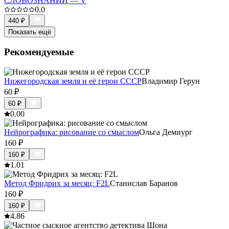
СЛОВОЗНАНИЙ — V
0.0
440
₽
Показать ещё
Рекомендуемые
Нижегородская земля и её герои СССР
Владимир Герун
60
₽
60
₽
0.0
0
Нейрографика: рисование со смыслом
Ольга Демиург
160
₽
160
₽
1.0
1
Метод Фридрих за месяц: F2L
Станислав Баранов
160
₽
160
₽
4.8
6