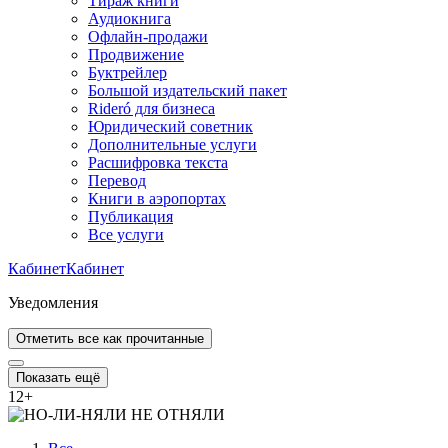
Тираж книги
Аудиокнига
Офлайн-продажи
Продвижение
Буктрейлер
Большой издательский пакет
Rideró для бизнеса
Юридический советник
Дополнительные услуги
Расшифровка текста
Перевод
Книги в аэропортах
Публикация
Все услуги
Кабинет
Кабинет
Уведомления
Отметить все как прочитанные
Показать ещё
12
+