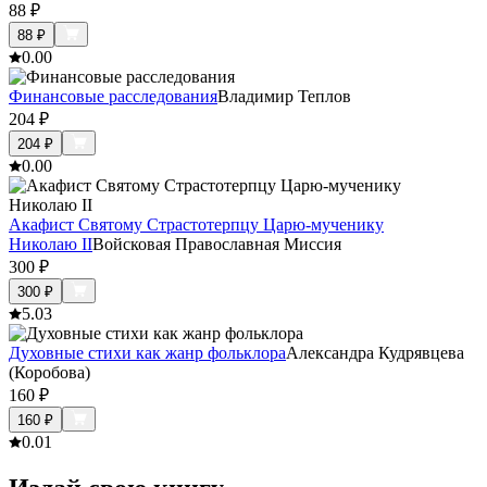
88
₽
88
₽
0.0
0
Финансовые расследования
Владимир Теплов
204
₽
204
₽
0.0
0
Акафист Святому Страстотерпцу Царю-мученику
Николаю II
Войсковая Православная Миссия
300
₽
300
₽
5.0
3
Духовные стихи как жанр фольклора
Александра Кудрявцева
(Коробова)
160
₽
160
₽
0.0
1