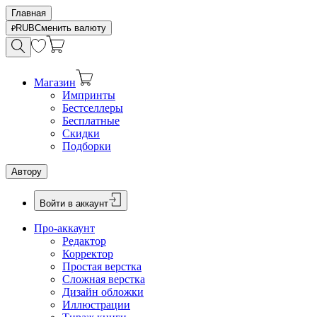
Главная
RUB
Сменить валюту
Магазин
Импринты
Бестселлеры
Бесплатные
Скидки
Подборки
Автору
Войти в аккаунт
Про-аккаунт
Редактор
Корректор
Простая верстка
Сложная верстка
Дизайн обложки
Иллюстрации