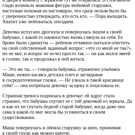
глади возникла знакомая фигура любимой старушки,
настолько похожая на настоящую, что сразу нельзя было бы
с уверенностью утверждать, кто есть кто. — Пора выходить.
Хватит уже любоваться, опоздаем.
Девочка испугано дрогнула и повернулась лицом к своей
бабушке, с какой-то наивностью вновь глянула на себя. Ее
брови были сдвинуты — ребенок отчаянно пытался ответить
на свой собственный заданный вопрос: «что со мной не так?»,
но не мог, и вопрос не исчез просто так — он как вился змеей
в голове, так и продолжал в ней виться.
— Это же ты, — говорила бабушка, отраженно улыбаясь
Маше, нежно касаясь детских плеч и заглядывая
в сосредоточенные глазки. — Не узнала в такой красавице
себя? — она потрепала девочку за щеку и поцеловала ее.
Странная тревога поднялась в девочке: ей вдруг стало
страшно, что бабушка спутает ее с той девочкой из зеркала. Да
и как их не спутать бедной старой бабушке, когда даже она
сама в какой-то миг могла бы усомниться в своем
существовании.
Маша повернулась и обняла старушку за шею, прижимая
к своей груди как можно крепче.