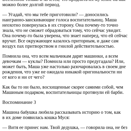
можно более долгий период.
— Угадай, что мы тебе приготовили? — доносились
наигранно-заискивающие голоса воспитательниц. Маша
неохотно повернулась в их сторону. Она почему-то точно
знала, что не сможет обрадоваться тому, что сейчас увидит.
Она почему-то была уверена, что знает наперед, что ей сейчас
вручат. Все окружающее казалось приторным, и даже сам
воздух пах притворством и гнилой действительностью.
Помнила она, что всем мальчикам дарят машинки, а всем
девочкам — куклы? Помнила или просто предугадала? Или,
может быть, Маша уже настолько разочаровалась в своем дне
рождения, что уже не ожидала никакой оригинальности ни
от кого и ни от чего?
Как бы то ни было, восхищенные скорее самими собой, чем
Машиным подарком, воспитательницы протянули ей барби.
Воспоминание 3
Машина бабушка любила рассказывать историю о том, как
в их доме появилась кошка Муся:
— Витя ее принес нам. Твой дедушка, — говорила она, не без