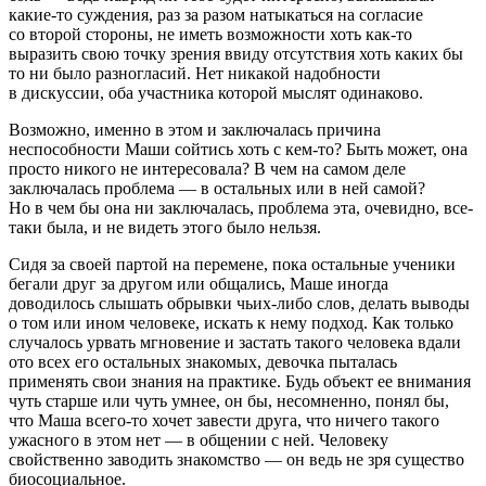
какие-то суждения, раз за разом натыкаться на согласие
со второй стороны, не иметь возможности хоть как-то
выразить свою точку зрения ввиду отсутствия хоть каких бы
то ни было разногласий. Нет никакой надобности
в дискуссии, оба участника которой мыслят одинаково.
Возможно, именно в этом и заключалась причина
неспособности Маши сойтись хоть с кем-то? Быть может, она
просто никого не интересовала? В чем на самом деле
заключалась проблема — в остальных или в ней самой?
Но в чем бы она ни заключалась, проблема эта, очевидно, все-
таки была, и не видеть этого было нельзя.
Сидя за своей партой на перемене, пока остальные ученики
бегали друг за другом или общались, Маше иногда
доводилось слышать обрывки чьих-либо слов, делать выводы
о том или ином человеке, искать к нему подход. Как только
случалось урвать мгновение и застать такого человека вдали
ото всех его остальных знакомых, девочка пыталась
применять свои знания на практике. Будь объект ее внимания
чуть старше или чуть умнее, он бы, несомненно, понял бы,
что Маша всего-то хочет завести друга, что ничего такого
ужасного в этом нет — в общении с ней. Человеку
свойственно заводить знакомство — он ведь не зря существо
биосоциальное.