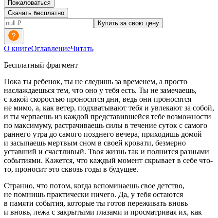
Пожаловаться
Скачать бесплатно
Купить за свою цену
О книге
Оглавление
Читать
Бесплатный фрагмент
Пока ты ребенок, ты не следишь за временем, а просто
наслаждаешься тем, что оно у тебя есть. Ты не замечаешь,
с какой скоростью проносятся дни, ведь они проносятся
не мимо, а, как ветер, подхватывают тебя и увлекают за собой,
и ты черпаешь из каждой представившейся тебе возможности
по максимуму, растрачиваешь силы в течение суток с самого
раннего утра до самого позднего вечера, приходишь домой
и засыпаешь мертвым сном в своей кровати, безмерно
уставший и счастливый. Твоя жизнь так и полнится разными
событиями. Кажется, что каждый момент скрывает в себе что-
то, проносит это сквозь годы в будущее.
Странно, что потом, когда вспоминаешь свое детство,
не помнишь практически ничего. Да, у тебя остаются
в памяти события, которые ты готов переживать вновь
и вновь, лежа с закрытыми глазами и просматривая их, как