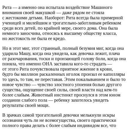
Рита — а именно она испытала воздействие Машиного
внимания своей макушкой — даже рядом не стояла
с жестокими детьми. Наоборот: Рита всегда была примерной
ученицей и милейшим и трогательно-заботливым ребенком
среди всех детей, по крайней мере, своего дома. Она была
немного заносчива, относясь к высшему обществу класса,
но жестокость не была ее кредо.
Но в этот миг, этот странный, полный безумия миг, когда она
ударила Машу, когда она увидела, как девочка лежит, плача
от разочарования, тоски и пронзающей голову боли, когда она
поняла, что именно ОНА заставила кого-то страдать —
от этого Рита почувствовала приятное жжение в крови,
будто бы миллион раскаленных иголок пронзал ее капилляры
то здесь, то там, не переставая. Этим покалыванием и было то
новое чувство — чувство злостного упоения болью другого
существа, ощущение своей силы, своей власти над кем-то
более слабым. Животный инстинкт проснулся в этом юном
создании слабого пола — ребенку захотелось увидеть
результаты своей мощи.
В зрачках самой трогательной девочки мелькнули искры
осознания чуть ли не всемогущества, своего практически
полного права делать с более слабым индивидом все, что