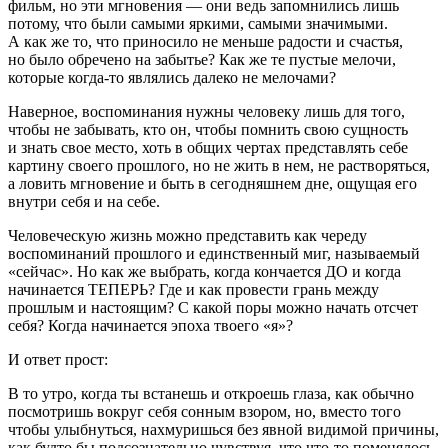
фильм, но эти мгновения — они ведь запомнились лишь
потому, что были самыми яркими, самыми значимыми.
А как же то, что приносило не меньше радости и счастья,
но было обречено на забытье? Как же те пустые мелочи,
которые когда-то являлись далеко не мелочами?
Наверное, воспоминания нужны человеку лишь для того,
чтобы не забывать, кто он, чтобы помнить свою сущность
и знать свое место, хоть в общих чертах представлять себе
картину своего прошлого, но не жить в нем, не растворяться,
а ловить мгновение и быть в сегодняшнем дне, ощущая его
внутри себя и на себе.
Человеческую жизнь можно представить как череду
воспоминаний прошлого и единственный миг, называемый
«сейчас». Но как же выбрать, когда кончается ДО и когда
начинается ТЕПЕРЬ? Где и как провести грань между
прошлым и настоящим? С какой поры можно начать отсчет
себя? Когда начинается эпоха твоего «я»?
И ответ прост:
В то утро, когда ты встанешь и откроешь глаза, как обычно
посмотришь вокруг себя сонным взором, но, вместо того
чтобы улыбнуться, нахмуришься без явной видимой причины,
как будто бы подсознательно чувствуя, что что-то поменялось,