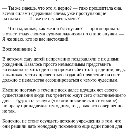
— Ты же знаешь, что это я, верно? — тихо прошептала она,
всеми силами сдерживая слезы, уже проступающие
на глазах. — Ты же не ступаешь меня?
— Что ты, милая, как же я тебя спутаю? — проговорила та
в ответ, гладя своими сухими ладонями по спине внучки. —
Я же знаю, кто из вас настоящий.
Воспоминание 2
В детском саду детей непременно поздравляли с их днями
рождения. Казалось просто немыслимым представить
возможность хоть один год прожить без этой традиции, ведь,
как-никак, у этих прелестных созданий появление на свет
должно с измальства ассоциироваться с чем-то чудесным.
Именно поэтому в течение всех далее идущих лет своего
существования люди так трепетно ждут сего счастливейшего
дня — будто эта заслуга (что они появились в этом мире)
по праву принадлежит им одним, тогда как это совершенно
не так.
Конечно, не стоит осуждать детские учреждения в том, что
они решили дать молодому поколению еще один повод для