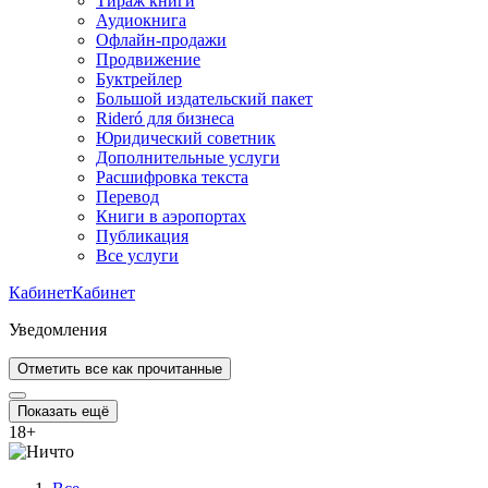
Тираж книги
Аудиокнига
Офлайн-продажи
Продвижение
Буктрейлер
Большой издательский пакет
Rideró для бизнеса
Юридический советник
Дополнительные услуги
Расшифровка текста
Перевод
Книги в аэропортах
Публикация
Все услуги
Кабинет
Кабинет
Уведомления
Отметить все как прочитанные
Показать ещё
18
+