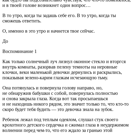
и в твоей голове возникнет один вопрос…
В то утро, когда ты задашь себе его. В то утро, когда ты
сможешь ответить.
О, именно в это утро и начнется твое сейчас.
До
Воспоминание 1
Как только солнечный луч лизнул оконное стекло и вторгся
внутрь комнаты, разорвав пелену темноты на неровные
клочки, веки маленькой девочки дернулись и раскрылись,
показывая зелено-карим глазкам исчезающую тьму.
Она потянулась и повернула голову направо, но,
не обнаружив бабушки с собой, повернулась полностью
и снова закрыла глаза. Когда вот так просыпаешься
и не находишь никого рядом, это значит только то, что кто-то
скоро будет тебя будить — это девочка знала на зубок.
Ребенок лежал под теплым одеялом, слушал стук своего
крохотного детского сердечка и сжимал глаза в неудержимом
волнении перед чем-то, что его ждало за гранью этой