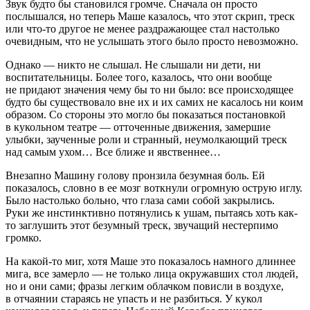
Звук будто бы становился громче. Сначала он просто
послышался, но теперь Маше казалось, что этот скрип, треск
или что-то другое не менее раздражающее стал настолько
очевидным, что не услышать этого было просто невозможно.
Однако — никто не слышал. Не слышали ни дети, ни
воспитательницы. Более того, казалось, что они вообще
не придают значения чему бы то ни было: все происходящее
будто бы существовало вне их и их самих не касалось ни коим
образом. Со стороны это могло бы показаться постановкой
в кукольном театре — отточенные движения, замершие
улыбки, заученные роли и странный, неумолкающий треск
над самым ухом… Все ближе и явственнее…
Внезапно Машину голову пронзила безумная боль. Ей
показалось, словно в ее мозг воткнули огромную острую иглу.
Было настолько больно, что глаза сами собой закрылись.
Руки же инстинктивно потянулись к ушам, пытаясь хоть как-
то заглушить этот безумный треск, звучащий нестерпимо
громко.
На какой-то миг, хотя Маше это показалось намного длиннее
мига, все замерло — не только лица окружавших стол людей,
но и они сами; фразы легким облачком повисли в воздухе,
в отчаянии стараясь не упасть и не разбиться. У кукол