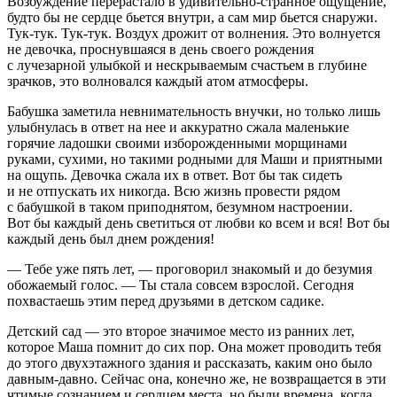
Возбуждение перерастало в удивительно-странное ощущение,
будто бы не сердце бьется внутри, а сам мир бьется снаружи.
Тук-тук. Тук-тук. Воздух дрожит от волнения. Это волнуется
не девочка, проснувшаяся в день своего рождения
с лучезарной улыбкой и нескрываемым счастьем в глубине
зрачков, это волновался каждый атом атмосферы.
Бабушка заметила невнимательность внучки, но только лишь
улыбнулась в ответ на нее и аккуратно сжала маленькие
горячие ладошки своими изборожденными морщинами
руками, сухими, но такими родными для Маши и приятными
на ощупь. Девочка сжала их в ответ. Вот бы так сидеть
и не отпускать их никогда. Всю жизнь провести рядом
с бабушкой в таком приподнятом, безумном настроении.
Вот бы каждый день светиться от любви ко всем и вся! Вот бы
каждый день был днем рождения!
— Тебе уже пять лет, — проговорил знакомый и до безумия
обожаемый голос. — Ты стала совсем взрослой. Сегодня
похвастаешь этим перед друзьями в детском садике.
Детский сад — это второе значимое место из ранних лет,
которое Маша помнит до сих пор. Она может проводить тебя
до этого двухэтажного здания и рассказать, каким оно было
давным-давно. Сейчас она, конечно же, не возвращается в эти
чтимые сознанием и сердцем места, но были времена, когда