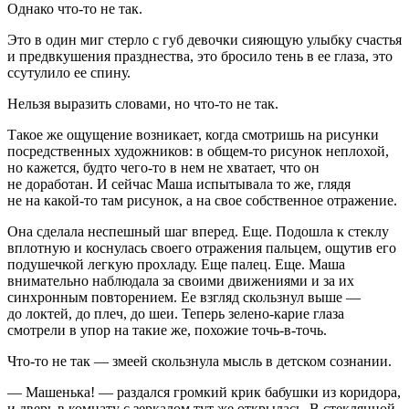
Однако что-то не так.
Это в один миг стерло с губ девочки сияющую улыбку счастья
и предвкушения празднества, это бросило тень в ее глаза, это
ссутулило ее спину.
Нельзя выразить словами, но что-то не так.
Такое же ощущение возникает, когда смотришь на рисунки
посредственных художников: в общем-то рисунок неплохой,
но кажется, будто чего-то в нем не хватает, что он
не доработан. И сейчас Маша испытывала то же, глядя
не на какой-то там рисунок, а на свое собственное отражение.
Она сделала неспешный шаг вперед. Еще. Подошла к стеклу
вплотную и коснулась своего отражения пальцем, ощутив его
подушечкой легкую прохладу. Еще палец. Еще. Маша
внимательно наблюдала за своими движениями и за их
синхронным повторением. Ее взгляд скользнул выше —
до локтей, до плеч, до шеи. Теперь зелено-карие глаза
смотрели в упор на такие же, похожие точь-в-точь.
Что-то не так — змеей скользнула мысль в детском сознании.
— Машенька! — раздался громкий крик бабушки из коридора,
и дверь в комнату с зеркалом тут же открылась. В стеклянной