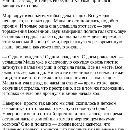
кончился завод, и теперь Небесный Карабас принялся
заводить их снова.
Мир вдруг взял паузу, чтобы сделать вдох. Все умерло
ненадолго, и только одна Маша не остановилась, подобно
прочим. И только одна она услышала этот звук — звук
торможения Вселенной, звук замирания полета галактик, звук
остановки сердца; только одна она на самом деле пережила
этот маленький конец Света, перешагнула через временную
грань, вошла в какую-то новую жизнь…
— С днем рожденья! С днем рожденья! С днем рожденья! —
услышала Маша уже в следующую секунду сквозь плотно
заткнутые пальцами уши и открыла глаза. Все на месте. Все
было так же, как и до. Ничего не изменилось и сейчас: те же
лица, тот же торт и те же поздравления все в том же дне.
Маша кинула взгляд на часы на стене — время то же; даже
секундная стрелка, что престранно, все в том же положении,
и только сейчас она дрогнула и вновь начала ход.
Наверное, просто так много мыслей скопилось в детском
сознании, что это вызвало ужасную головную боль?
Наверное, именно по этой причине и показалось, что время
остановилась, а земной шар замер в чернеющем вакууме
космоса? Оно и понятно — людям всегда кажется, что
Вселенной только и хочется, что продлить их мучение на как