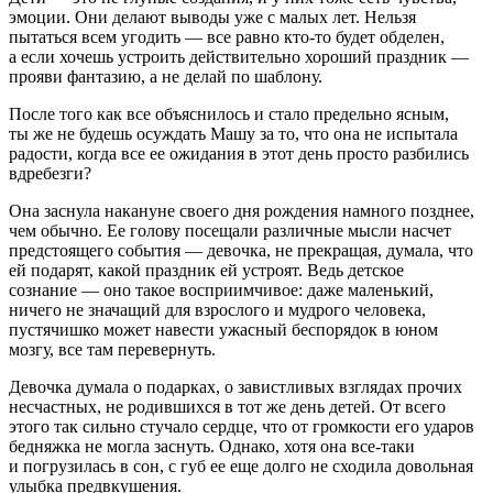
эмоции. Они делают выводы уже с малых лет. Нельзя
пытаться всем угодить — все равно кто-то будет обделен,
а если хочешь устроить действительно хороший праздник —
прояви фантазию, а не делай по шаблону.
После того как все объяснилось и стало предельно ясным,
ты же не будешь осуждать Машу за то, что она не испытала
радости, когда все ее ожидания в этот день просто разбились
вдребезги?
Она заснула накануне своего дня рождения намного позднее,
чем обычно. Ее голову посещали различные мысли насчет
предстоящего события — девочка, не прекращая, думала, что
ей подарят, какой праздник ей устроят. Ведь детское
сознание — оно такое восприимчивое: даже маленький,
ничего не значащий для взрослого и мудрого человека,
пустячишко может навести ужасный беспорядок в юном
мозгу, все там перевернуть.
Девочка думала о подарках, о завистливых взглядах прочих
несчастных, не родившихся в тот же день детей. От всего
этого так сильно стучало сердце, что от громкости его ударов
бедняжка не могла заснуть. Однако, хотя она все-таки
и погрузилась в сон, с губ ее еще долго не сходила довольная
улыбка предвкушения.