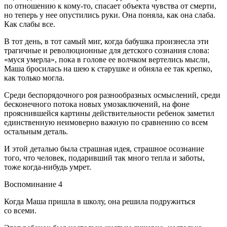
по отношению к кому-то, спасает объекта чувства от смерти,
но теперь у нее опустились руки. Она поняла, как она слаба.
Как слабы все.
В тот день, в тот самый миг, когда бабушка произнесла эти
трагичные и революционные для детского сознания слова:
«муся умерла», пока в голове ее волчком вертелись мысли,
Маша бросилась на шею к старушке и обняла ее так крепко,
как только могла.
Среди беспорядочного роя разнообразных осмыслений, среди
бесконечного потока новых умозаключений, на фоне
прояснившейся картины действительности ребенок заметил
единственную неимоверно важную по сравнению со всем
остальным деталь.
И этой деталью была страшная идея, страшное осознание
того, что человек, подаривший так много тепла и заботы,
тоже когда-нибудь умрет.
Воспоминание 4
Когда Маша пришла в школу, она решила подружиться
со всеми.