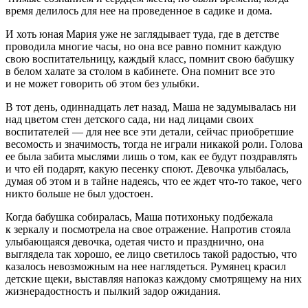
время делилось для нее на проведенное в садике и дома.
И хоть юная Мария уже не заглядывает туда, где в детстве
проводила многие часы, но она все равно помнит каждую
свою воспитательницу, каждый класс, помнит свою бабушку
в белом халате за столом в кабинете. Она помнит все это
и не может говорить об этом без улыбки.
В тот день, одиннадцать лет назад, Маша не задумывалась ни
над цветом стен детского сада, ни над лицами своих
воспитателей — для нее все эти детали, сейчас приобретшие
весомость и значимость, тогда не играли никакой роли. Голова
ее была забита мыслями лишь о том, как ее будут поздравлять
и что ей подарят, какую песенку споют. Девочка улыбалась,
думая об этом и в тайне надеясь, что ее ждет что-то такое, чего
никто больше не был удостоен.
Когда бабушка собиралась, Маша потихоньку подбежала
к зеркалу и посмотрела на свое отражение. Напротив стояла
улыбающаяся девочка, одетая чисто и празднично, она
выглядела так хорошо, ее лицо светилось такой радостью, что
казалось невозможным на нее наглядеться. Румянец красил
детские щеки, выставляя напоказ каждому смотрящему на них
жизнерадостность и пылкий задор ожидания.