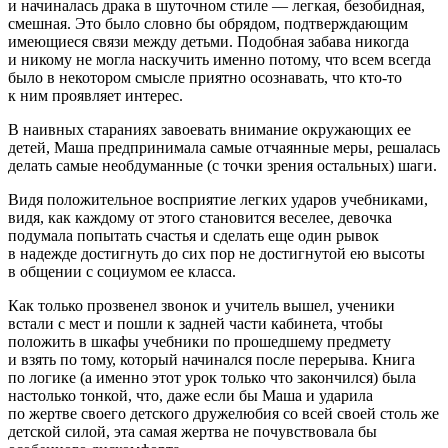
и начиналась драка в шуточном стиле — легкая, безобидная,
смешная. Это было словно бы обрядом, подтверждающим
имеющиеся связи между детьми. Подобная забава никогда
и никому не могла наскучить именно потому, что всем всегда
было в некотором смысле приятно осознавать, что кто-то
к ним проявляет интерес.
В наивных стараниях завоевать внимание окружающих ее
детей, Маша предпринимала самые отчаянные меры, решалась
делать самые необдуманные (с точки зрения остальных) шаги.
Видя положительное восприятие легких ударов учебниками,
видя, как каждому от этого становится веселее, девочка
подумала попытать счастья и сделать еще один рывок
в надежде достигнуть до сих пор не достигнутой ею высоты
в общении с социумом ее класса.
Как только прозвенел звонок и учитель вышел, ученики
встали с мест и пошли к задней части кабинета, чтобы
положить в шкафы учебники по прошедшему предмету
и взять по тому, который начинался после перерыва. Книга
по логике (а именно этот урок только что закончился) была
настолько тонкой, что, даже если бы Маша и ударила
по жертве своего детского дружелюбия со всей своей столь же
детской силой, эта самая жертва не почувствовала бы