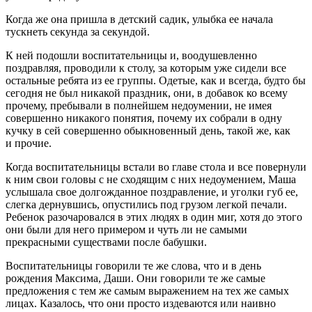
Когда же она пришла в детский садик, улыбка ее начала
тускнеть секунда за секундой.
К ней подошли воспитательницы и, воодушевленно
поздравляя, проводили к столу, за которым уже сидели все
остальные ребята из ее группы. Одетые, как и всегда, будто бы
сегодня не был никакой праздник, они, в добавок ко всему
прочему, пребывали в полнейшем недоумении, не имея
совершенно никакого понятия, почему их собрали в одну
кучку в сей совершенно обыкновенный день, такой же, как
и прочие.
Когда воспитательницы встали во главе стола и все повернули
к ним свои головы с не сходящим с них недоумением, Маша
услышала свое долгожданное поздравление, и уголки губ ее,
слегка дернувшись, опустились под грузом легкой печали.
Ребенок разочаровался в этих людях в один миг, хотя до этого
они были для него примером и чуть ли не самыми
прекрасными существами после бабушки.
Воспитательницы говорили те же слова, что и в день
рождения Максима, Даши. Они говорили те же самые
предложения с тем же самым выражением на тех же самых
лицах. Казалось, что они просто издеваются или наивно