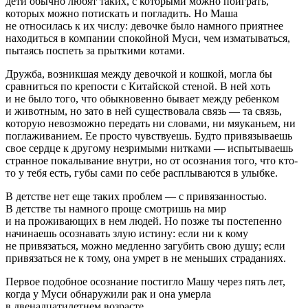
дети обычно любят таких, с которыми можно поиграть,
которых можно потискать и погладить. Но Маша
не относилась к их числу: девочке было намного приятнее
находиться в компании спокойной Муси, чем изматываться,
пытаясь поспеть за прыткими котами.
Дружба, возникшая между девочкой и кошкой, могла бы
сравниться по крепости с Китайской стеной. В ней хоть
и не было того, что обыкновенно бывает между ребенком
и животным, но зато в ней существовала связь — та связь,
которую невозможно передать ни словами, ни мяуканьем, ни
поглаживанием. Ее просто чувствуешь. Будто привязываешь
свое сердце к другому незримыми нитками — испытываешь
странное покалывание внутри, но от осознания того, что кто-
то у тебя есть, губы сами по себе расплываются в улыбке.
В детстве нет еще таких проблем — с привязанностью.
В детстве ты намного проще смотришь на мир
и на проживающих в нем людей. Но позже ты постепенно
начинаешь осознавать злую истину: если ни к кому
не привязаться, можно медленно загубить свою душу; если
привязаться не к тому, она умрет в не меньших страданиях.
Первое подобное осознание постигло Машу через пять лет,
когда у Муси обнаружили рак и она умерла
в двенадцатилетнем возрасте.