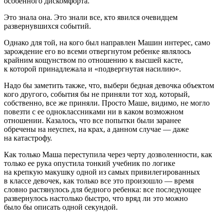
особенного дискомфорта.
Это знала она. Это знали все, кто явился очевидцем
развернувшихся событий.
Однако для той, на кого был направлен Машин интерес, само
зарождение его во всеми отвергнутом ребенке являлось
крайним кощунством по отношению к высшей касте,
к которой принадлежала и «подвергнутая насилию».
Надо бы заметить также, что, выбери бедная девочка объектом
кого другого, события бы не приняли тот ход, который,
собственно, все же приняли. Просто Маше, видимо, не могло
повезти с ее одноклассниками ни в каком возможном
отношении. Казалось, что все попытки были заранее
обречены на неуспех, на крах, а данном случае — даже
на катастрофу.
Как только Маша переступила через черту дозволенности, как
только ее рука опустила тонкий учебник по логике
на крепкую макушку одной из самых привилегированных
в классе девочек, как только все это произошло — время
словно растянулось для бедного ребенка: все последующее
развернулось настолько быстро, что вряд ли это можно
было бы описать одной секундой.