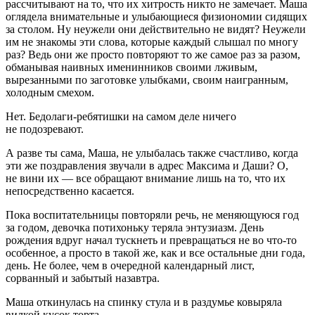
рассчитывают на то, что их хитрость никто не замечает. Маша
оглядела внимательные и улыбающиеся физиономии сидящих
за столом. Ну неужели они действительно не видят? Неужели
им не знакомы эти слова, которые каждый слышал по многу
раз? Ведь они же просто повторяют то же самое раз за разом,
обманывая наивных именинников своими лживым,
вырезанными по заготовке улыбками, своим наигранным,
холодным смехом.
Нет. Бедолаги-ребятишки на самом деле ничего
не подозревают.
А разве ты сама, Маша, не улыбалась также счастливо, когда
эти же поздравления звучали в адрес Максима и Даши? О,
не вини их — все обращают внимание лишь на то, что их
непосредственно касается.
Пока воспитательницы повторяли речь, не меняющуюся год
за годом, девочка потихоньку теряла энтузиазм. День
рождения вдруг начал тускнеть и превращаться не во что-то
особенное, а просто в такой же, как и все остальные дни года,
день. Не более, чем в очередной календарный лист,
сорванный и забытый назавтра.
Маша откинулась на спинку стула и в раздумье ковыряла
вилкой кусок торта.