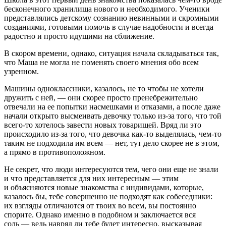
бесконечного хранилища нового и необходимого. Ученики
представлялись детскому сознанию невинными и скромными
созданиями, готовыми помочь в случае надобности и всегда
радостно и просто идущими на сближение.
В скором времени, однако, ситуация начала складываться так,
что Маша не могла не поменять своего мнения обо всем
узренном.
Машины одноклассники, казалось, не то чтобы не хотели
дружить с ней, — они скорее просто пренебрежительно
отвечали на ее попытки насмешками и отказами, а после даже
начали открыто высмеивать девочку только из-за того, что той
всего-то хотелось завести новых товарищей. Вряд ли это
происходило из-за того, что девочка как-то выделялась, чем-то
таким не подходила им всем — нет, тут дело скорее не в этом,
а прямо в противоположном.
Не секрет, что люди интересуются тем, чего они еще не знали
и что представляется для них интересным — этим
и объясняются новые знакомства с индивидами, которые,
казалось бы, тебе совершенно не подходят как собеседники:
их взгляды отличаются от твоих во всем, вы постоянно
спорите. Однако именно в подобном и заключается вся
соль — ведь навряд ли тебе будет интересно, высказывая