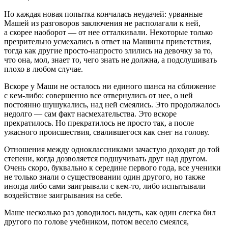
Но каждая новая попытка кончалась неудачей: урванные
Машей из разговоров заключения не располагали к ней,
а скорее наоборот — от нее отталкивали. Некоторые только
презрительно усмехались в ответ на Машины приветствия,
тогда как другие просто-напросто злились на девочку за то,
что она, мол, знает то, чего знать не должна, а подслушивать
плохо в любом случае.
Вскоре у Маши не осталось ни единого шанса на сближение
с кем-либо: совершенно все отвернулись от нее, о ней
постоянно шушукались, над ней смеялись. Это продолжалось
недолго — сам факт насмехательства. Это вскоре
прекратилось. Но прекратилось не просто так, а после
ужасного происшествия, свалившегося как снег на голову.
Отношения между одноклассниками зачастую доходят до той
степени, когда дозволяется подшучивать друг над другом.
Очень скоро, буквально к середине первого года, все ученики
не только знали о существовании один другого, но также
иногда либо сами заигрывали с кем-то, либо испытывали
воздействие заигрывания на себе.
Маше несколько раз доводилось видеть, как один слегка бил
другого по голове учебником, потом весело смеялся,