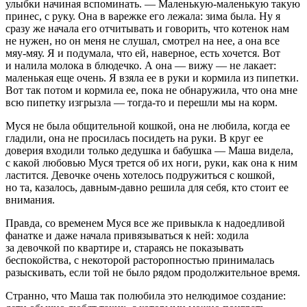
улыбки начиная вспоминать. — Маленькую-маленькую такую
принес, с руку. Она в варежке его лежала: зима была. Ну я
сразу же начала его отчитывать и говорить, что котенок нам
не нужен, но он меня не слушал, смотрел на нее, а она все
мяу-мяу. Я и подумала, что ей, наверное, есть хочется. Вот
и налила молока в блюдечко. А она — вижу — не лакает:
маленькая еще очень. Я взяла ее в руки и кормила из пипетки.
Вот так потом и кормила ее, пока не обнаружила, что она мне
всю пипетку изгрызла — тогда-то и перешли мы на корм.
Муся не была общительной кошкой, она не любила, когда ее
гладили, она не просилась посидеть на руки. В круг ее
доверия входили только дедушка и бабушка — Маша видела,
с какой любовью Муся трется об их ноги, руки, как она к ним
ластится. Девочке очень хотелось подружиться с кошкой,
но та, казалось, давным-давно решила для себя, кто стоит ее
внимания.
Правда, со временем Муся все же привыкла к надоедливой
фанатке и даже начала привязываться к ней: ходила
за девочкой по квартире и, стараясь не показывать
беспокойства, с некоторой расторопностью принималась
разыскивать, если той не было рядом продолжительное время.
Странно, что Маша так полюбила это нелюдимое создание: