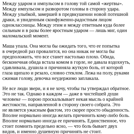
Между ударом и импульсом в голову той самой «жертвы».
Между импульсом и разворотом головы в сторону удара.
Между улыбкой, замершей в предвкушении новой потешной
драки, и увиденным сконфуженно-радостным лицом
одноклассницы. Между этим и между ответным куда более
сильным и в разы более яростным ударом — лишь миг, один
маломальский момент.
Маша упала. Она могла бы ожидать того, что ее попытка
в очередной раз провалится, но она никак не могла бы
предположить, что все станет настолько плохо. Обида,
бесконечная обида встала комом в горле, не давала вздохнуть,
сдавливала, душила и причиняла жуткую боль, от которой
глаза щипало и резало, словно стеклом. Лежа на полу, руками
сжимая голову, девочка неудержимо заплакала.
Не все люди звери, и я не хочу, чтобы ты утверждал обратное.
Это не так. Однако в каждом — даже в чистейшей души
человеке — порою проскальзывает некая мысль о крайней
жестокости, направленной в сторону своего собрата. Это
не является ужасным фактом, это скорее просто обыденность.
Вполне нормально иногда желать причинить кому-либо боль.
Вполне нормально иногда ее причинять. Единственное, что
стоит помнить предельно ясно, — что боль бывает двух
видов, и именно душевную причинять не стоит.