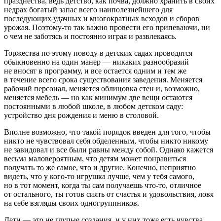
празднества, ведь детство, как почва, должно хранить в своих
недрах богатый запас всего наиполезнейшего для
последующих удачных и многократных всходов и сборов
урожая. Поэтому-то так важно провести его припеваючи, ни
о чем не заботясь и постоянно играя и развлекаясь.
Торжества по этому поводу в детских садах проводятся
обыкновенно на один манер — никаких разнообразий
не вносят в программу, и все остается одним и тем же
в течение всего срока существования заведения. Меняется
рабочий персонал, меняется облицовка стен и, возможно,
меняется мебель — но как минимум две вещи остаются
постоянными в любой школе, в любом детском саду:
устройство дня рождения и меню в столовой.
Вполне возможно, что такой порядок введен для того, чтобы
никто не чувствовал себя обделенным, чтобы никто никому
не завидовал и все были равны между собой. Однако кажется
весьма маловероятным, что детям может понравиться
получать то же самое, что и другие. Конечно, неприятно
видеть, что у кого-то игрушка лучше, чем у тебя самого,
но в тот момент, когда ты сам получаешь что-то, отличное
от остального, ты готов сиять от счастья и удовольствия, ловя
на себе взгляды своих одногруппников.
Дети — это не глупые создания, и у них тоже есть чувства,