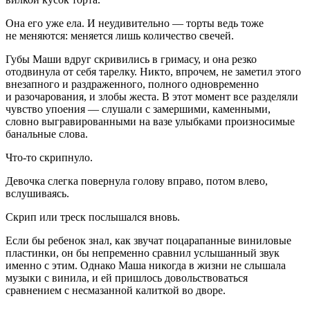
Она его уже ела. И неудивительно — торты ведь тоже
не меняются: меняется лишь количество свечей.
Губы Маши вдруг скривились в гримасу, и она резко
отодвинула от себя тарелку. Никто, впрочем, не заметил этого
внезапного и раздраженного, полного одновременно
и разочарования, и злобы жеста. В этот момент все разделяли
чувство упоения — слушали с замершими, каменными,
словно выгравированными на вазе улыбками произносимые
банальные слова.
Что-то скрипнуло.
Девочка слегка повернула голову вправо, потом влево,
вслушиваясь.
Скрип или треск послышался вновь.
Если бы ребенок знал, как звучат поцарапанные виниловые
пластинки, он бы непременно сравнил услышанный звук
именно с этим. Однако Маша никогда в жизни не слышала
музыки с винила, и ей пришлось довольствоваться
сравнением с несмазанной калиткой во дворе.