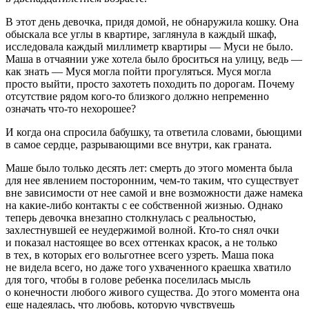
В этот день девочка, придя домой, не обнаружила кошку. Она
обыскала все углы в квартире, заглянула в каждый шкаф,
исследовала каждый миллиметр квартиры — Муси не было.
Маша в отчаянии уже хотела было броситься на улицу, ведь —
как знать — Муся могла пойти прогуляться. Муся могла
просто выйти, просто захотеть походить по дорогам. Почему
отсутствие рядом кого-то близкого должно непременно
означать что-то нехорошее?
И когда она спросила бабушку, та ответила словами, бьющими
в самое сердце, разрывающими все внутри, как граната.
Маше было только десять лет: смерть до этого момента была
для нее явлением посторонним, чем-то таким, что существует
вне зависимости от нее самой и вне возможности даже намека
на какие-либо контакты с ее собственной жизнью. Однако
теперь девочка внезапно столкнулась с реальностью,
захлестнувшей ее неудержимой волной. Кто-то снял очки
и показал настоящее во всех оттенках красок, а не только
в тех, в которых его вольготнее всего узреть. Маша пока
не видела всего, но даже того ухваченного краешка хватило
для того, чтобы в голове ребенка поселилась мысль
о конечности любого живого существа. До этого момента она
еще надеялась, что любовь, которую чувствуешь