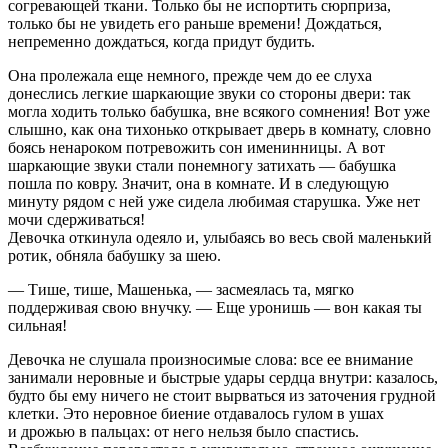
согревающей ткани. Только бы не испортить сюрприза,
только бы не увидеть его раньше времени! Дождаться,
непременно дождаться, когда придут будить.
Она пролежала еще немного, прежде чем до ее слуха
донеслись легкие шаркающие звуки со стороны двери: так
могла ходить только бабушка, вне всякого сомнения! Вот уже
слышно, как она тихонько открывает дверь в комнату, словно
боясь ненароком потревожить сон именинницы. А вот
шаркающие звуки стали понемногу затихать — бабушка
пошла по ковру. Значит, она в комнате. И в следующую
минуту рядом с ней уже сидела любимая старушка. Уже нет
мочи сдерживаться!
Девочка откинула одеяло и, улыбаясь во весь свой маленький
ротик, обняла бабушку за шею.
— Тише, тише, Машенька, — засмеялась та, мягко
поддерживая свою внучку. — Еще уронишь — вон какая ты
сильная!
Девочка не слушала произносимые слова: все ее внимание
занимали неровные и быстрые удары сердца внутри: казалось,
будто бы ему ничего не стоит вырваться из заточения грудной
клетки. Это неровное биение отдавалось гулом в ушах
и дрожью в пальцах: от него нельзя было спастись.