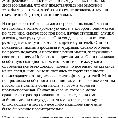
Этот ребенок был настолько чистым душевно, настолько
любвеобильным, что ему представлялась невозможной
хотя бы мысль о том, чтобы ни с кем не познакомиться, ни
с кем не пообщаться, никого не узнать.
Из первого сентября — самого первого в школьной жизни —
она помнила только крохотную часть, в которой поднималась
по лестнице, смотря себе под ноги, изучая ступеньки, слушая
девушку, чью руку держала. Она увидела свою классную
руководительницу и нескольких других учителей. Они все
показались такими взрослыми и мудрыми, словно это были
не просто педагоги, а настоящие гении мысли, заслужившие
своими знаниями Нобелевские премии мира. Очки придавали
особенную солидность тем, кто их носил. Те же, у кого
со зрением все было хорошо, почему-то все равно не казались
менее солидными. Мысли путались от торжественности
происходящего, от видимого величия фигур учителей. Маша
не придавала особенного значения тому, что в голове ее могла
проскочить сначала одна мысль, а потом в корне ей
противоположная. Сейчас ничего из этого не могло
сравниться с разворачивающимися перед ее глазами
действиями, поэтому уделять чему-то постороннему,
блуждающему в мозгу, какое-либо излишнее внимание
было бы крайне неосмотрительно.
Школа в этот первый день знакомства показалась чем-то вроде