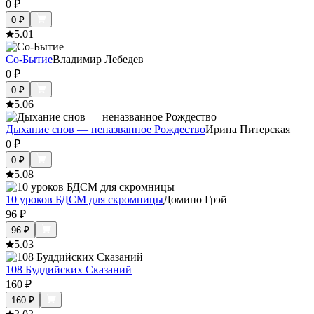
0
₽
0
₽
5.0
1
Со-Бытие
Владимир Лебедев
0
₽
0
₽
5.0
6
Дыхание снов — неназванное Рождество
Ирина Питерская
0
₽
0
₽
5.0
8
10 уроков БДСМ для скромницы
Домино Грэй
96
₽
96
₽
5.0
3
108 Буддийских Сказаний
160
₽
160
₽