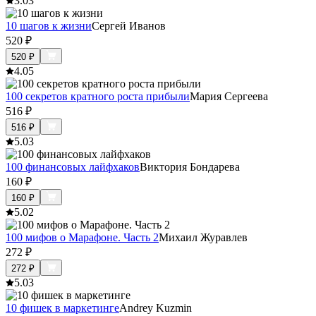
3.0
3
10 шагов к жизни
Сергей Иванов
520
₽
520
₽
4.0
5
100 секретов кратного роста прибыли
Мария Сергеева
516
₽
516
₽
5.0
3
100 финансовых лайфхаков
Виктория Бондарева
160
₽
160
₽
5.0
2
100 мифов о Марафоне. Часть 2
Михаил Журавлев
272
₽
272
₽
5.0
3
10 фишек в маркетинге
Andrey Kuzmin