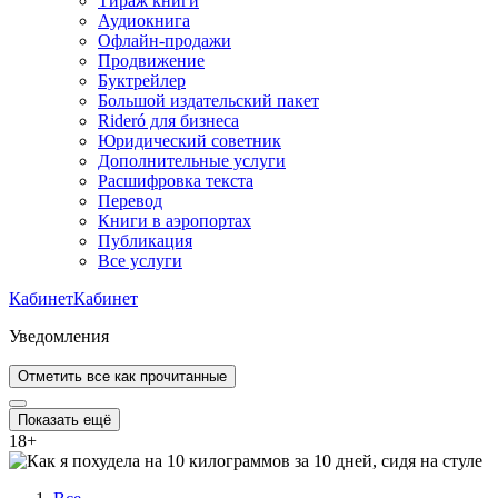
Тираж книги
Аудиокнига
Офлайн-продажи
Продвижение
Буктрейлер
Большой издательский пакет
Rideró для бизнеса
Юридический советник
Дополнительные услуги
Расшифровка текста
Перевод
Книги в аэропортах
Публикация
Все услуги
Кабинет
Кабинет
Уведомления
Отметить все как прочитанные
Показать ещё
18
+