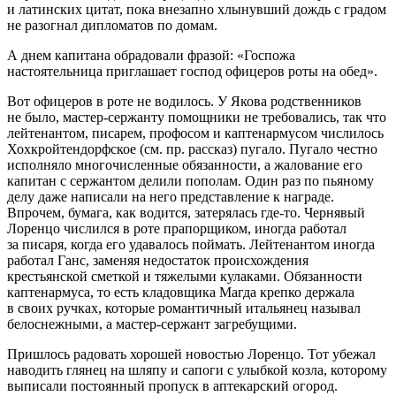
и латинских цитат, пока внезапно хлынувший дождь с градом
не разогнал дипломатов по домам.
А днем капитана обрадовали фразой: «Госпожа
настоятельница приглашает господ офицеров роты на обед».
Вот офицеров в роте не водилось. У Якова родственников
не было, мастер-сержанту помощники не требовались, так что
лейтенантом, писарем, профосом и каптенармусом числилось
Хохкройтендорфское (см. пр. рассказ) пугало. Пугало честно
исполняло многочисленные обязанности, а жалование его
капитан с сержантом делили пополам. Один раз по пьяному
делу даже написали на него представление к награде.
Впрочем, бумага, как водится, затерялась где-то. Чернявый
Лоренцо числился в роте прапорщиком, иногда работал
за писаря, когда его удавалось поймать. Лейтенантом иногда
работал Ганс, заменяя недостаток происхождения
крестьянской сметкой и тяжелыми кулаками. Обязанности
каптенармуса, то есть кладовщика Магда крепко держала
в своих ручках, которые романтичный итальянец называл
белоснежными, а мастер-сержант загребущими.
Пришлось радовать хорошей новостью Лоренцо. Тот убежал
наводить глянец на шляпу и сапоги с улыбкой козла, которому
выписали постоянный пропуск в аптекарский огород.