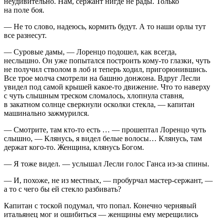
неудивительно. Нам, сержант нигде не рады. Только
на поле боя.
— Не то слово, надеюсь, кормить будут. А то наши орлы тут
все разнесут.
— Суровые дамы, — Лоренцо подошел, как всегда,
неслышно. Он уже попытался построить кому-то глазки, чуть
не получил стволом в лоб и теперь ходил, пригорюнившись.
Все трое молча смотрели на башню донжона. Вдруг Лесли
увидел под самой крышей какое-то движение. Что то наверху
с чуть слышным треском сломалось, хлопнула ставня,
в закатном солнце сверкнули осколки стекла, — капитан
машинально зажмурился.
— Смотрите, там кто-то есть … — прошептал Лоренцо чуть
слышно, — Клянусь, я видел белые волосы… Клянусь, там
держат кого-то. Женщина, клянусь Богом.
— Я тоже видел. — услышал Лесли голос Ганса из-за спины.
— И, похоже, не из местных, — пробурчал мастер-сержант, —
а то с чего бы ей стекло разбивать?
Капитан с тоской подумал, что попал. Конечно чернявый
итальянец мог и ошибиться — женщины ему мерещились