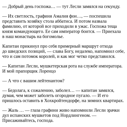
— Добрый день госпожа… — тут Лесли замялся на секунду.
— Их светлость, графиня Амалия фон…, — поспешила
представить хозяйку стола аббатиса. И потом назвала
фамилию, от которой все приходили в ужас. Госпожа теща
князя командующего. Ее сам император боится. — Приехала
в наш монастырь на богомолье.
Капитан прикинул про себя примерный маршрут отхода
до шведских позиций, — слава Богу, недалеко, напомнил себе,
что и сам потомок королей, и как мог четко представился.
— Капитан Лесли, мушкетерская рота на службе императора.
И мой прапорщик Лоренцо
— А что с вашим лейтенантом?
— Бедолага, к сожалению, заболел… — капитан замялся,
думая, чем может заболеть огородное пугало. — И его
пришлось оставить в Хохкройтендорфе, на зимних квартирах.
— Жаль … — глаза графини живо напомнили Лесли зрачки
дул испанских мушкетов под Нордлингеном. —
Присаживайтесь, господа.