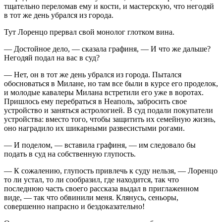
тщательно переломав ему и кости, и мастерскую, что негодяй
в тот же день убрался из города.
Тут Лоренцо прервал свой монолог глотком вина.
— Достойное дело, — сказала графиня, — И что же дальше?
Негодяй подал на вас в суд?
— Нет, он в тот же день убрался из города. Пытался
обосноваться в Милане, но там все были в курсе его проделок,
и молодые кавалеры Милана встретили его уже в воротах.
Пришлось ему перебраться в Неаполь, забросить свое
устройство и заняться астрологией. В суд подали покупатели
устройства: вместо того, чтобы защитить их семейную жизнь,
оно наградило их шикарными развесистыми рогами.
— И поделом, — вставила графиня, — им следовало бы
подать в суд на собственную глупость.
— К сожалению, глупость привлечь к суду нельзя, — Лоренцо
то ли устал, то ли сообразил, где находится, так что
последнюю часть своего рассказа выдал в приглаженном
виде, — так что обвинили меня. Клянусь, сеньоры,
совершенно напрасно и бездоказательно!