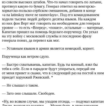
из совсем высоких штабов. Что-то начал говорить по латыни,
протянул какую-то бумагу. Генерал ответил на венгерско-
хорватско-польско-сербском смешанном, добавив в конце
«a na latinskoy move ne rasmovlayu». Под его командованием
ходили тысячи людей доброго десятка языков. На каждом
из них фон Верт мог говорить на необходимом для генерала
уровне — то есть «Вперед», «пошел», остальные — матерные.
Капитан пришел на помощь бедолаге-порученцу. Он уехал
на эту войну с московской службы и последнюю фразу
генерала понял, да перевел как мог.
— Уставным языком в армии является немецкий, корнет.
Порученца как ветром сдуло.
— Быстро схватываешь, капитан. Будь ты конный, взял бы
тебя к себе. Если в парадизе будут упираться, передай им
от меня привет и скажи, что в следующий раз на постой к ним
приедет хорунжий Ржевский. *
— Не слышал о таком.
— Зато они слышали. Свободен.
«Ну, во всяком случае, мы уходим отсюда, — подумал капитан
Лесли, выходя из палатки. — Может быть, в этом парадизе