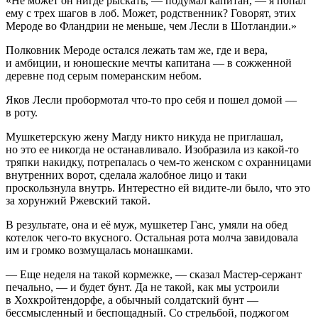
«Не может он нигде рыскать, — подумал капитан, — я попал
ему с трех шагов в лоб. Может, родственник? Говорят, этих
Мероде во Фландрии не меньше, чем Лесли в Шотландии.»
Полковник Мероде остался лежать там же, где и вера,
и амбиции, и юношеские мечты капитана — в сожженной
деревне под серым померанским небом.
Яков Лесли пробормотал что-то про себя и пошел домой —
в роту.
Мушкетерскую жену Магду никто никуда не приглашал,
но это ее никогда не останавливало. Изобразила из какой-то
тряпки накидку, потрепалась о чем-то женском с охранницами
внутренних ворот, сделала жалобное лицо и таки
проскользнула внутрь. Интерестно ей видите-ли было, что это
за хорунжий Ржевский такой.
В результате, она и её муж, мушкетер Ганс, умяли на обед
котелок чего-то вкусного. Остальная рота молча завидовала
им и громко возмущалась монашками.
— Еще неделя на такой кормежке, — сказал Мастер-сержант
печально, — и будет бунт. Да не такой, как мы устроили
в Хохкройтендорфе, а обычный солдатский бунт —
бессмысленный и беспощадный. Со стрельбой, поджогом