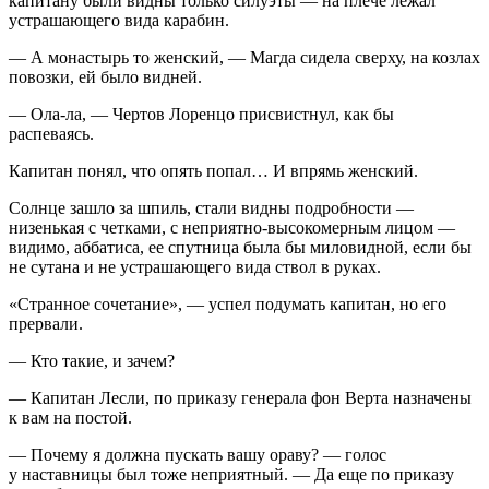
капитану были видны только силуэты — на плече лежал
устрашающего вида карабин.
— А монастырь то женский, — Магда сидела сверху, на козлах
повозки, ей было видней.
— Ола-ла, — Чертов Лоренцо присвистнул, как бы
распеваясь.
Капитан понял, что опять попал… И впрямь женский.
Солнце зашло за шпиль, стали видны подробности —
низенькая с четками, с неприятно-высокомерным лицом —
видимо, аббатиса, ее спутница была бы миловидной, если бы
не сутана и не устрашающего вида ствол в руках.
«Странное сочетание», — успел подумать капитан, но его
прервали.
— Кто такие, и зачем?
— Капитан Лесли, по приказу генерала фон Верта назначены
к вам на постой.
— Почему я должна пускать вашу ораву? — голос
у наставницы был тоже неприятный. — Да еще по приказу