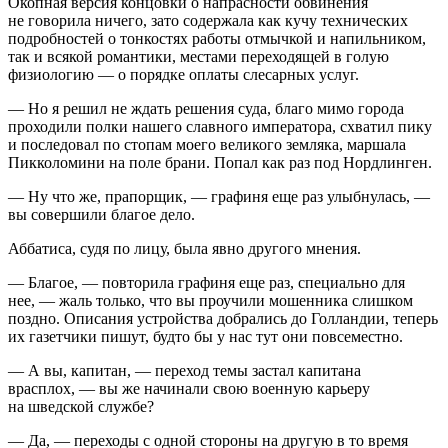
Окопная версия концовки о напрасности обвинения
не говорила ничего, зато содержала как кучу технических
подробностей о тонкостях работы отмычкой и напильником,
так и всякой романтики, местами переходящей в голую
физиологию — о порядке оплаты слесарных услуг.
— Но я решил не ждать решения суда, благо мимо города
проходили полки нашего славного императора, схватил пику
и последовал по стопам моего великого земляка, маршала
Пикколомини на поле брани. Попал как раз под Нордлинген.
— Ну что же, прапорщик, — графиня еще раз улыбнулась, —
вы совершили благое дело.
Аббатиса, судя по лицу, была явно другого мнения.
— Благое, — повторила графиня еще раз, специально для
нее, — жаль только, что вы проучили мошенника слишком
поздно. Описания устройства добрались до Голландии, теперь
их газетчики пишут, будто бы у нас тут они повсеместно.
— А вы, капитан, — переход темы застал капитана
врасплох, — вы же начинали свою военную карьеру
на шведской службе?
— Да, — переходы с одной стороны на другую в то время