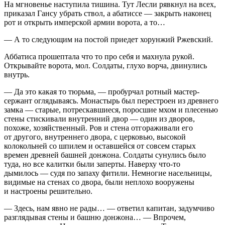
На мгновенье наступила тишина. Тут Лесли рявкнул на всех,
приказал Гансу убрать ствол, а абатиссе — закрыть наконец
рот и открыть имперской армии ворота, а то…
— А то следующим на постой приедет хорунжий Ржевский.
Аббатиса прошептала что то про себя и махнула рукой.
Открывайте ворота, мол. Солдаты, глухо ворча, двинулись
внутрь.
— Да это какая то тюрьма, — пробурчал ротный мастер-
сержант оглядываясь. Монастырь был перестроен из древнего
замка — старые, потрескавшиеся, поросшие мхом и плесенью
стены стискивали внутренний двор — один из дворов,
похоже, хозяйственный. Ров и стена отгораживали его
от другого, внутреннего двора, с церковью, высокой
колокольней со шпилем и оставшейся от совсем старых
времен древней башней донжона. Солдаты сунулись было
туда, но все калитки были заперты. Наверху что-то
дымилось — судя по запаху фитили. Немногие насельницы,
видимые на стенах со двора, были неплохо вооружены
и настроены решительно.
— Здесь, нам явно не рады… — ответил капитан, задумчиво
разглядывая стены и башню донжона… — Впрочем,