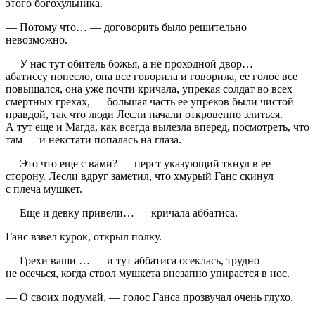
этого богохульника.
— Потому что… — договорить было решительно
невозможно.
— У нас тут обитель божья, а не проходной двор… —
абатиссу понесло, она все говорила и говорила, ее голос все
повышался, она уже почти кричала, упрекая солдат во всех
смертных грехах, — большая часть ее упреков были чистой
правдой, так что люди Лесли начали откровенно злиться.
А тут еще и Магда, как всегда вылезла вперед, посмотреть, что
там — и некстати попалась на глаза.
— Это что еще с вами? — перст указующий ткнул в ее
сторону. Лесли вдруг заметил, что хмурый Ганс скинул
с плеча мушкет.
— Еще и девку привели… — кричала аббатиса.
Ганс взвел курок, открыл полку.
— Грехи ваши … — и тут аббатиса осеклась, трудно
не осечься, когда ствол мушкета внезапно упирается в нос.
— О своих подумай, — голос Ганса прозвучал очень глухо.