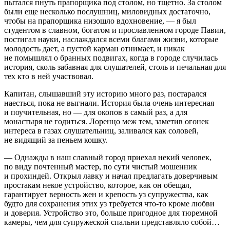
пытался пнуть прапорщика под столом, но тщетно. За столом
были еще несколько послушниц, миловидных достаточно,
чтобы на прапорщика низошло вдохновение, — я был
студентом в славном, богатом и прославленном городе Павии,
постигал науки, наслаждался всеми благами жизни, которые
молодость дает, а пустой карман отнимает, и никак
не помышлял о бранных подвигах, когда в городе случилась
история, сколь забавная для слушателей, столь и печальная для
тех кто в ней участвовал.
Капитан, слышавший эту историю много раз, постарался
наесться, пока не выгнали. История была очень интересная
и поучительная, но — для окопов в самый раз, а для
монастыря не годиться. Лоренцо меж тем, заметив огонек
интереса в газах слушательниц, заливался как соловей,
не видящий за пеньем кошку.
— Однажды в наш славный город приехал некий человек,
по виду почтенный мастер, по сути чистый мошенник
и прохиндей. Открыл лавку и начал предлагать доверчивым
простакам некое устройство, которое, как он обещал,
гарантирует верность жен и крепость уз супружества, как
будто для сохранения этих уз требуется что-то кроме любви
и доверия. Устройство это, больше пригодное для тюремной
камеры, чем для супружеской спальни представляло собой…