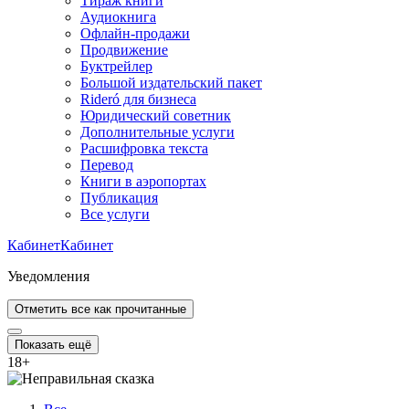
Тираж книги
Аудиокнига
Офлайн-продажи
Продвижение
Буктрейлер
Большой издательский пакет
Rideró для бизнеса
Юридический советник
Дополнительные услуги
Расшифровка текста
Перевод
Книги в аэропортах
Публикация
Все услуги
Кабинет
Кабинет
Уведомления
Отметить все как прочитанные
Показать ещё
18
+