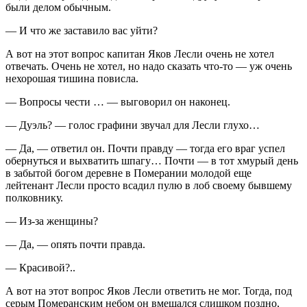
были делом обычным.
— И что же заставило вас уйти?
А вот на этот вопрос капитан Яков Лесли очень не хотел
отвечать. Очень не хотел, но надо сказать что-то — уж очень
нехорошая тишина повисла.
— Вопросы чести … — выговорил он наконец.
— Дуэль? — голос графини звучал для Лесли глухо…
— Да, — ответил он. Почти правду — тогда его враг успел
обернуться и выхватить шпагу… Почти — в тот хмурый день
в забытой богом деревне в Померании молодой еще
лейтенант Лесли просто всадил пулю в лоб своему бывшему
полковнику.
— Из-за женщины?
— Да, — опять почти правда.
— Красивой?..
А вот на этот вопрос Яков Лесли ответить не мог. Тогда, под
серым Померанским небом он вмешался слишком поздно,