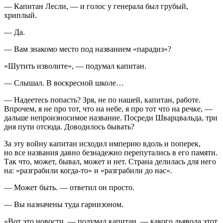
— Капитан Лесли, — и голос у генерала был грубый,
хриплый.
— Да.
— Вам знакомо место под названием «парадиз»?
«Шутить изволите», — подумал капитан.
— Слышал. В воскресной школе…
— Надеетесь попасть? Зря, не по нашей, капитан, работе.
Впрочем, я не про тот, что на небе, я про тот что на речке, —
дальше непроизносимое название. Посреди Шварцвальда, три
дня пути отсюда. Доводилось бывать?
За эту войну капитан исходил империю вдоль и поперек,
но все названия давно безнадежно перепутались в его памяти.
Так что, может, бывал, может и нет. Страна делилась для него
на: «разграбили когда-то» и «разграбили до нас».
— Может быть. — ответил он просто.
— Вы назначены туда гарнизоном.
«Вот это новости, — подумал капитан, — какого дьявола этот