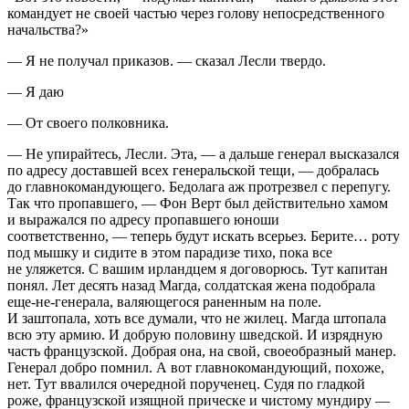
командует не своей частью через голову непосредственного
начальства?»
— Я не получал приказов. — сказал Лесли твердо.
— Я даю
— От своего полковника.
— Не упирайтесь, Лесли. Эта, — а дальше генерал высказался
по адресу доставшей всех генеральской тещи, — добралась
до главнокомандующего. Бедолага аж протрезвел с перепугу.
Так что пропавшего, — Фон Верт был действительно хамом
и выражался по адресу пропавшего юноши
соответственно, — теперь будут искать всерьез. Берите… роту
под мышку и сидите в этом парадизе тихо, пока все
не уляжется. С вашим ирландцем я договорюсь. Тут капитан
понял. Лет десять назад Магда, солдатская жена подобрала
еще-не-генерала, валяющегося раненным на поле.
И заштопала, хоть все думали, что не жилец. Магда штопала
всю эту армию. И добрую половину шведской. И изрядную
часть французской. Добрая она, на свой, своеобразный манер.
Генерал добро помнил. А вот главнокомандующий, похоже,
нет. Тут ввалился очередной порученец. Судя по гладкой
роже, французской изящной прическе и чистому мундиру —