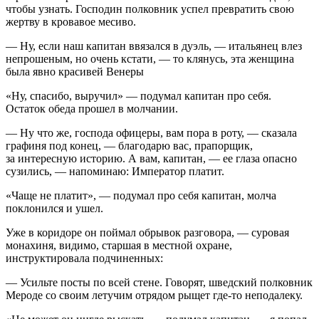
чтобы узнать. Господин полковник успел превратить свою
жертву в кровавое месиво.
— Ну, если наш капитан ввязался в дуэль, — итальянец влез
непрошеным, но очень кстати, — то клянусь, эта женщина
была явно красивей Венеры
«Ну, спасибо, выручил» — подумал капитан про себя.
Остаток обеда прошел в молчании.
— Ну что же, господа офицеры, вам пора в роту, — сказала
графиня под конец, — благодарю вас, прапорщик,
за интересную историю. А вам, капитан, — ее глаза опасно
сузились, — напоминаю: Император платит.
«Чаще не платит», — подумал про себя капитан, молча
поклонился и ушел.
Уже в коридоре он поймал обрывок разговора, — суровая
монахиня, видимо, старшая в местной охране,
инструктировала подчиненных:
— Усильте посты по всей стене. Говорят, шведский полковник
Мероде со своим летучим отрядом рыщет где-то неподалеку.