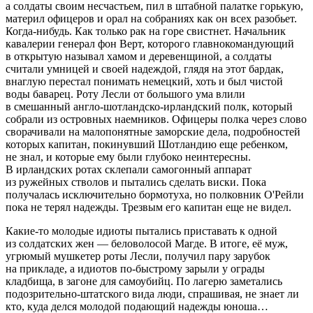
а солдаты своим несчастьем, пил в штабной палатке горькую,
материл офицеров и орал на собраниях как он всех разобьет.
Когда-нибудь. Как только рак на горе свистнет. Начальник
кавалерии генерал фон Верт, которого главнокомандующий
в открытую называл хамом и деревенщиной, а солдаты
считали умницей и своей надеждой, глядя на этот бардак,
внаглую перестал понимать немецкий, хоть и был чистой
воды баварец. Роту Лесли от большого ума влили
в смешанный англо-шотландско-ирландский полк, который
собрали из островных наемников. Офицеры полка через слово
сворачивали на малопонятные заморские дела, подробностей
которых капитан, покинувший Шотландию еще ребенком,
не знал, и которые ему были глубоко неинтересны.
В ирландских ротах склепали
самогон
ный аппарат
из ружейных стволов и пытались сделать
виски
. Пока
получалась исключительно бормотуха, но полковник О'Рейли
пока не терял надежды. Трезвым его капитан еще не видел.
Какие-то молодые идиоты пытались приставать к одной
из солдатских жен — беловолосой Магде. В итоге, её муж,
угрюмый мушкетер роты Лесли, получил пару зарубок
на прикладе, а идиотов по-быстрому зарыли у ограды
кладбища, в загоне для
самоубий
ц. По лагерю заметались
подозрительно-штатского вида люди, спрашивая, не знает ли
кто, куда делся молодой подающий надежды юноша…