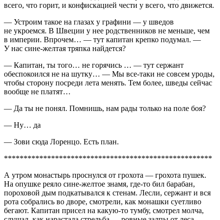
всего, что горит, и конфискацией чести у всего, что движется.
— Устроим такое на глазах у графини — у шведов
не укроемся. В Швеции у нее родственников не меньше, чем
в империи. Впрочем… — тут капитан крепко подумал. —
У нас сине-желтая тряпка найдется?
— Капитан, ты того… не горячись … — тут сержант
обеспокоился не на шутку… — Мы все-таки не совсем уроды,
чтобы сторону посреди лета менять. Тем более, шведы сейчас
вообще не платят…
— Да ты не понял. Помнишь, нам рады только на поле боя?
— Ну… да
— Зови сюда Лоренцо. Есть план.
*****************************************************
А утром монастырь проснулся от грохота — грохота пушек.
На опушке реяло сине-желтое знамя, где-то бил барабан,
пороховой дым подкатывался к стенам. Лесли, сержант и вся
рота собрались во дворе, смотрели, как монашки суетливо
бегают. Капитан присел на какую-то тумбу, смотрел молча,
слушал, как нарастала стрельба — ровные залпы от леса,