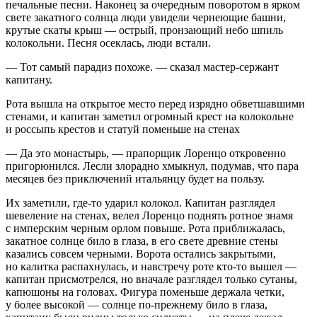
печальные песни. Наконец за очередным поворотом в ярком
свете закатного солнца люди увидели чернеющие башни,
крутые скаты крыш — острый, пронзающий небо шпиль
колокольни. Песня осеклась, люди встали.
— Тот самый парадиз похоже. — сказал мастер-сержант
капитану.
Рота вышла на открытое место перед изрядно обветшавшими
стенами, и капитан заметил огромный крест на колокольне
и россыпь крестов и статуй поменьше на стенах
— Да это монастырь, — прапорщик Лоренцо откровенно
пригорюнился. Лесли злорадно хмыкнул, подумав, что пара
месяцев без приключений итальянцу будет на пользу.
Их заметили, где-то ударил колокол. Капитан разглядел
шевеление на стенах, велел Лоренцо поднять ротное знамя
с имперским черным орлом повыше. Рота приближалась,
закатное солнце било в глаза, в его свете древние стены
казались совсем черными. Ворота остались закрытыми,
но калитка распахнулась, и навстречу роте кто-то вышел —
капитан присмотрелся, но вначале разглядел только сутаны,
капюшоны на головах. Фигура поменьше держала четки,
у более высокой — солнце по-прежнему било в глаза,