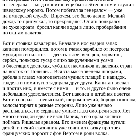
от генерала — когда капитан еще был лейтенантом и служил
шведскому королю. Потом побегал за генералом — уже
на имперской службе. Впрочем, это было давно. Мелкий
дождь то припускал, то прекращался. Опять подкрался
не хуже кроата, бросил капли воды в лицо, пробарабанил
по скатам палаток.
Вот и стоянка кавалерии. Вначале в нос ударил запах —
капитан поморщился, потом в глазах зарябило от пестроты
мундиров и палаток — десять тысяч венгров, хорватов,
сербов, польских гусар с лихо закрученными усами
в блестящих доспехах, чубатых наемников из далеких стран
на восток от Польши… Вся эта масса звенела шпорами,
рябила в глазах многоцветьем чудных плащей и накидок,
галдела и поминутно задирала друг друга. Капитан воевал
и против них, и вместе с ними — и то, и другое было очень
небольшим удовольствием. Вот наконец и штабная палатка.
Вот и генерал — невысокий, широкоплечий, бородка клином,
волосы торчат в разные стороны. Лицо уже начало
расплываться, но сердитые умные глаза смотрели ясно. Лет
много назад он едва не взял Париж, а его орлы клялись
поймать Ришелье арканом. Его именем французы пугали
детей, и некий сказочник уже сочинил сказку про трех
французских поросят с фон Вертом в роли волка.