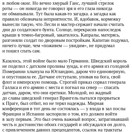
в любом окне. Но вечно хмурый Ганс, лучший стрелок
роты — он никогда не говорил зря и его глаза никогда
не обманывали. Тут была какая-то загадка. а загадка как
правило обозначала неприятности. И, вдобавок, кормежку
вынесли такую, что Лесли и мастер-сержант начали считать
дни до солдатского бунта. Солнце, перекрасив напоследок
крыши в темно-багровый, закатилось. Капралы, матерясь,
разгоняли солдат по дворовым постройкам. Капитан подумал,
ничего лучше, чем «поживем — увидим», не придумал
и пошел спать сам.
Казалось, этой войне было мало Германии. Шведский король
не поделил с датским проливы зунда, и его армия из голодной
Померании хлынула на Ютландию, даром что единоверную,
и опустошила ее. Датчане отступали, уповая на бога, свой
флот и имперскую помощь. Строгий приказ сорвал генерала
Галласа и его армию с места и погнал на север — спасать
датчан, даром, что они еретики. Молодой, но жадный
до славы шведский генерал Врангель пытался прорваться
к Праге, был отбит, но не терял надежды. Мирная
конференция в тот день не состоялась — у входа в зал послы
Франции и Испании заспорили о том, кто должен войти
в залу первым. Это был очень важный вопрос, затрагивавший
честь и достоинство обоих государей и обсуждался он долго,
с привлечением давних прецендентов, ссылок на трактаты