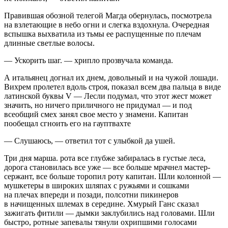
Правившая обозной телегой Магда обернулась, посмотрела
на взлетающие в небо огни и слегка вздохнула. Очередная
вспышка выхватила из тьмы ее распущенные по плечам
длинные светлые волосы.
— Ускорить шаг. — хрипло прозвучала команда.
А итальянец догнал их днем, довольный и на чужой лошади.
Вихрем пролетел вдоль строя, показал всем два пальца в виде
латинской буквы V — Лесли подумал, что этот жест может
значить, но ничего приличного не придумал — и под
всеобщий смех занял свое место у знамени. Капитан
пообещал сгноить его на гауптвахте
— Слушаюсь, — ответил тот с улыбкой да ушей.
Три дня марша. рота все глубже забиралась в густые леса,
дорога становилась все уже — все больше мрачнел мастер-
сержант, все больше торопил роту капитан. Шли колонной —
мушкетеры в широких шляпах с ружьями и сошками
на плечах впереди и позади, полсотни пикинеров
в начищенных шлемах в середине. Хмурый Ганс сказал
зажигать фитили — дымки заклубились над головами. Шли
быстро, ротные запевалы тянули охрипшими голосами