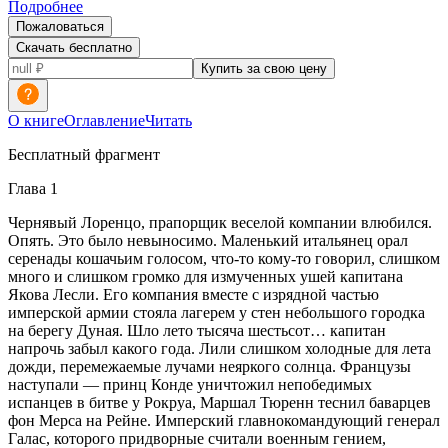
Подробнее
Пожаловаться
Скачать бесплатно
Купить за свою цену
О книге
Оглавление
Читать
Бесплатный фрагмент
Глава 1
Чернявый Лоренцо, прапорщик веселой компании влюбился.
Опять. Это было невыносимо. Маленький итальянец орал
серенады кошачьим голосом, что-то кому-то говорил, слишком
много и слишком громко для измученных ушей капитана
Якова Лесли. Его компания вместе с изрядной частью
имперской армии стояла лагерем у стен небольшого городка
на берегу Дуная. Шло лето тысяча шестьсот… капитан
напрочь забыл какого года. Лили слишком холодные для лета
дожди, перемежаемые лучами неяркого солнца. Французы
наступали — принц Конде уничтожил непобедимых
испанцев в битве у Рокруа, Маршал Тюренн теснил баварцев
фон Мерса на Рейне. Имперский главнокомандующий генерал
Галас, которого придворные считали военным гением,