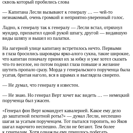
сквозь который пробились слова
— Капитана Лесли вызывают к генералу … — чей-то
незнакомый, очень громкий и неприятно-уверенный голос.
Ладно, к генералу так к генералу — Лесли встал, отряхнул
мундир, прихватил одной рукой шпагу, другой — видавшую
виды шляпу и вышел из палатки.
На лагерной улице капитану встретилось нечто. Первыми
в глаза бросились шаровары ярко-алого сукна, такие широкие,
что капитан поначалу принял их за юбку и уже хотел сказать
что-то веселое, но потом поднял глаза повыше и желание
шутить пропало сразу. Морда у генеральского порученца была
усатая, бритая наголо, вся в шрамах и выглядела свирепо.
— Не думал, что генералу я известен.
— Не знаю. Но генерал Верт хочет вас видеть … — немецкий
порученца был ужасен.
«Генерал фон Верт командует кавалерией. Какое ему дело
до заштатной пехотной роты?» — думал Лесли, неспешно
шагая за усатым порученцем. Тот пытался торопить, но Яков
шагал нарочито неспешно. Лесли не бегают. Тем более
к генералам. Хотя однажды ему пришлось побегать