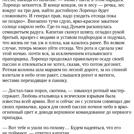
Лоренцо заткнется. В конце концов, он в лесу — речка, лес
вокруг на три дня, найти достойную Лоренцо будет
сложновато. И генерал прав, надо уходить отсюда пока
не поздно». Внезапно тучи сдуло, ярко-красное закатное
солнце озарило небо. Где-то над Дунаем раскинулась
семицветьем радуга. Капитан скинул шляпу, огладил рукой
бритый, вразрез с модами и уставом подбородок и подумал,
что жизнь не так уж и плоха, как казалось ранее. Во всяком
случае, теперь можно уйти отсюда. Что рота и сделала уже
этой ночью. почти вся, за исключением итальянского
прапорщика. Лоренцо продолжал правильную осаду своей
пассии и отвлекаться не хотел, сказав, что потом догонит.
Ротная колонна шла маршем по лесной дороге, за их спиной
взлетали в небо огни ракет, слышался ропот и матюги,
местами переходящие в панику.
— Достал-таки порох, скотина, — хмыкнул ротный мастер-
сержант. Любовь итальянца к всяческим взрывам была
известна всей армии. Вот и сейчас он с успехом совмещал две
своих привычки, крася для своей пассии ночное небо в ярко-
огненный цвет и доводя верховное командование до нервного
припадка.
— Вот тебе и ушли по-тихому… Будем надеяться, что его
не поймают, — ответил капитан.