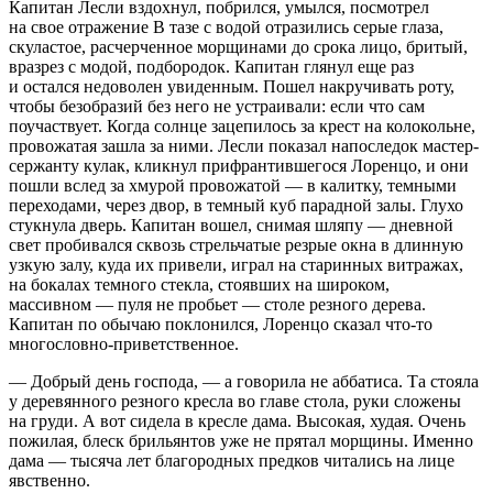
Капитан Лесли вздохнул, побрился, умылся, посмотрел
на свое отражение В тазе с водой отразились серые глаза,
скуластое, расчерченное морщинами до срока лицо, бритый,
вразрез с модой, подбородок. Капитан глянул еще раз
и остался недоволен увиденным. Пошел накручивать роту,
чтобы безобразий без него не устраивали: если что сам
поучаствует. Когда солнце зацепилось за крест на колокольне,
провожатая зашла за ними. Лесли показал напоследок мастер-
сержанту кулак, кликнул прифрантившегося Лоренцо, и они
пошли вслед за хмурой провожатой — в калитку, темными
переходами, через двор, в темный куб парадной залы. Глухо
стукнула дверь. Капитан вошел, снимая шляпу — дневной
свет пробивался сквозь стрельчатые резрые окна в длинную
узкую залу, куда их привели, играл на старинных витражах,
на бокалах темного стекла, стоявших на широком,
массивном — пуля не пробьет — столе резного дерева.
Капитан по обычаю поклонился, Лоренцо сказал что-то
многословно-приветственное.
— Добрый день господа, — а говорила не аббатиса. Та стояла
у деревянного резного кресла во главе стола, руки сложены
на груди. А вот сидела в кресле дама. Высокая, худая. Очень
пожилая, блеск брильянтов уже не прятал морщины. Именно
дама — тысяча лет благородных предков читались на лице
явственно.