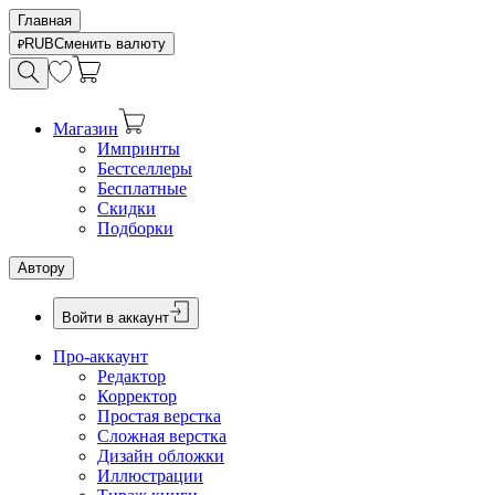
Главная
RUB
Сменить валюту
Магазин
Импринты
Бестселлеры
Бесплатные
Скидки
Подборки
Автору
Войти в аккаунт
Про-аккаунт
Редактор
Корректор
Простая верстка
Сложная верстка
Дизайн обложки
Иллюстрации