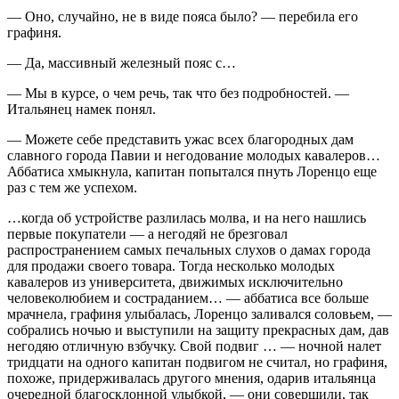
— Оно, случайно, не в виде пояса было? — перебила его
графиня.
— Да, массивный железный пояс с…
— Мы в курсе, о чем речь, так что без подробностей. —
Итальянец намек понял.
— Можете себе представить ужас всех благородных дам
славного города Павии и негодование молодых кавалеров…
Аббатиса хмыкнула, капитан попытался пнуть Лоренцо еще
раз с тем же успехом.
…когда об устройстве разлилась молва, и на него нашлись
первые покупатели — а негодяй не брезговал
распространением самых печальных слухов о дамах города
для продажи своего товара. Тогда несколько молодых
кавалеров из университета, движимых исключительно
человеколюбием и состраданием… — аббатиса все больше
мрачнела, графиня улыбалась, Лоренцо заливался соловьем, —
собрались ночью и выступили на защиту прекрасных дам, дав
негодяю отличную взбучку. Свой подвиг … — ночной налет
тридцати на одного капитан подвигом не считал, но графиня,
похоже, придерживалась другого мнения, одарив итальянца
очередной благосклонной улыбкой, — они совершили, так