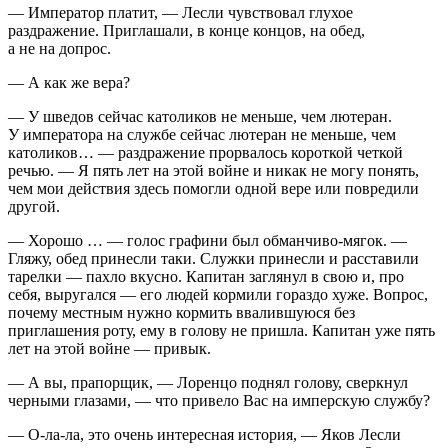
— Император платит, — Лесли чувствовал глухое
раздражение. Приглашали, в конце концов, на обед,
а не на допрос.
— А как же вера?
— У шведов сейчас католиков не меньше, чем лютеран.
У императора на службе сейчас лютеран не меньше, чем
католиков… — раздражение прорвалось короткой четкой
речью. — Я пять лет на этой войне и никак не могу понять,
чем мои действия здесь помогли одной вере или повредили
другой.
— Хорошо … — голос графини был обманчиво-мягок. —
Гляжу, обед принесли таки. Служки принесли и расставили
тарелки — пахло вкусно. Капитан заглянул в свою и, про
себя, выругался — его людей кормили гораздо хуже. Вопрос,
почему местным нужно кормить ввалившуюся без
приглашения роту, ему в голову не пришла. Капитан уже пять
лет на этой войне — привык.
— А вы, прапорщик, — Лоренцо поднял голову, сверкнул
черными глазами, — что привело Вас на имперскую службу?
— О-ла-ла, это очень интересная история, — Яков Лесли