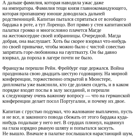
А дальше фамилия, которая наводила ужас даже
на императора. Фамилия тещи князя главнокомандующего,
которая пропавшему юноше доводилась дальней
родственницей. Капитан пытался спрятаться от всеобщего
бардака в роте, а тут Лоренцо. Вот прямо у стен капитанской
палатки громко и многословно плачется Магде
на жестокосердие своей избранницы. Очередной. Магда
добрая, она выслушает. Хоть бы скорее взорвал что-нибудь
по своей привычке, чтобы можно было с чистой совестью
запрятать горе-любовника на гауптвахту. Он бы давно
взорвал, да пороха в лагере почти не было.
Французы перешли Рейн. Фрейбург еще держался. Война
праздновала свою двадцать шестую годовщину. На мирной
конференции, торжественно открытой в Мюнстере,
дипломаты уже выяснили, кто где должен сидеть, и в каком
порядке входят послы в залу заседаний, и перешли
к следующему очень важному вопросу — что на германской
конференции делает посол Португалии, и почему их двое.
Капитан с грустью подумал, что жалование выплачено, пусть
и не все, и законного повода сбежать от этого бардака куда-
нибудь подальше у него нет. В сердцах плюнул, надвинул
на глаза изрядно рваную шляпу и попытался заснуть.
Не вышло. Вначале в палатке послышался нарастающий шум,