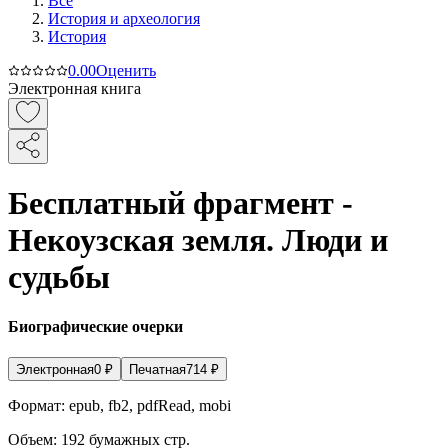
Все
История и археология
История
0.0
0
Оценить
Электронная книга
Бесплатный фрагмент -
Некоузская земля. Люди и
судьбы
Биографические очерки
Электронная
0
₽
Печатная
714
₽
Формат:
epub, fb2, pdfRead, mobi
Объем:
192
бумажных стр.