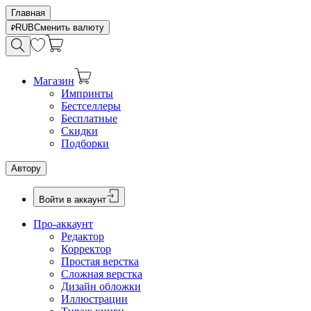
Главная
RUB
Сменить валюту
Магазин
Импринты
Бестселлеры
Бесплатные
Скидки
Подборки
Автору
Войти в аккаунт
Про-аккаунт
Редактор
Корректор
Простая верстка
Сложная верстка
Дизайн обложки
Иллюстрации