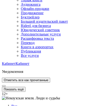
Тираж книги
Аудиокнига
Офлайн-продажи
Продвижение
Буктрейлер
Большой издательский пакет
Rideró для бизнеса
Юридический советник
Дополнительные услуги
Расшифровка текста
Перевод
Книги в аэропортах
Публикация
Все услуги
Кабинет
Кабинет
Уведомления
Отметить все как прочитанные
Показать ещё
12
+