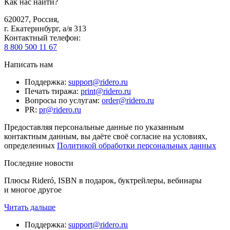
Как нас найти?
620027
,
Россия
,
г. Екатеринбург, а/я 313
Контактный телефон
:
8 800 500 11 67
Написать нам
Поддержка
:
support@ridero.ru
Печать тиража
:
print@ridero.ru
Вопросы по услугам
:
order@ridero.ru
PR
:
pr@ridero.ru
Предоставляя персональные данные по указанным
контактным данным, вы даёте своё согласие на условиях,
определенных
Политикой обработки персональных данных
Последние новости
Плюсы Rideró, ISBN в подарок, буктрейлеры, вебинары
и многое другое
Читать дальше
Поддержка
:
support@ridero.ru