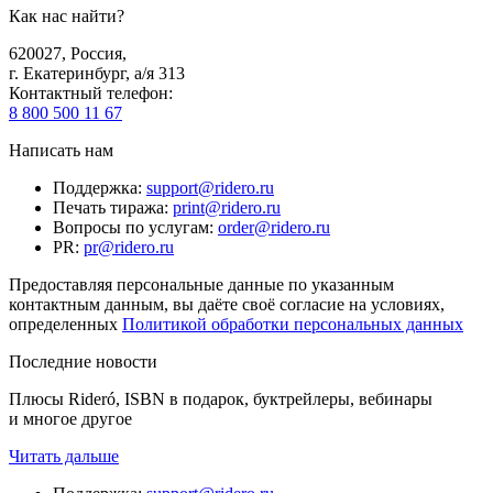
Как нас найти?
620027
,
Россия
,
г. Екатеринбург, а/я 313
Контактный телефон
:
8 800 500 11 67
Написать нам
Поддержка
:
support@ridero.ru
Печать тиража
:
print@ridero.ru
Вопросы по услугам
:
order@ridero.ru
PR
:
pr@ridero.ru
Предоставляя персональные данные по указанным
контактным данным, вы даёте своё согласие на условиях,
определенных
Политикой обработки персональных данных
Последние новости
Плюсы Rideró, ISBN в подарок, буктрейлеры, вебинары
и многое другое
Читать дальше