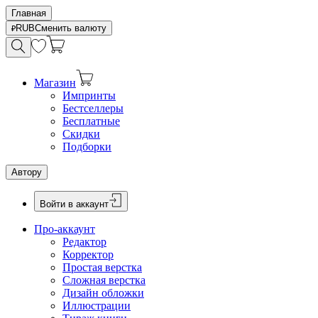
Главная
RUB
Сменить валюту
Магазин
Импринты
Бестселлеры
Бесплатные
Скидки
Подборки
Автору
Войти в аккаунт
Про-аккаунт
Редактор
Корректор
Простая верстка
Сложная верстка
Дизайн обложки
Иллюстрации