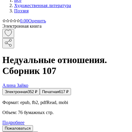
Все
Художественная литература
Поэзия
0.0
0
Оценить
Электронная книга
Недуальные отношения.
Сборник 107
Алина Зайко
Электронная
352
₽
Печатная
617
₽
Формат:
epub, fb2, pdfRead, mobi
Объем:
76
бумажных стр.
Подробнее
Пожаловаться