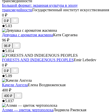
Большой формат: экранная культура в эпоху
трансмедийности
Государственный институт искусствознания
0
₽
0
₽
5.0
3
Девушка с ароматом жасмина
Катя Саргаева
96
₽
96
₽
5.0
14
FORESTS AND INDIGENOUS PEOPLES
Emir Lebedev
0
₽
0
₽
5.0
9
Качели Ангела
Елена Воздвиженская
400
₽
400
₽
5.0
37
Азэми — цветок чертополоха
Людмила Ржевская