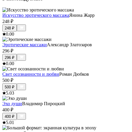
Искусство эротического массажа
Янина Жарр
248
₽
248
₽
0.0
0
Эротические массажи
Александр Златозаров
296
₽
296
₽
0.0
0
Свет осознанности и любви
Роман Дюбков
500
₽
500
₽
5.0
3
Эхо души
Владимир Пироцкий
400
₽
400
₽
5.0
1