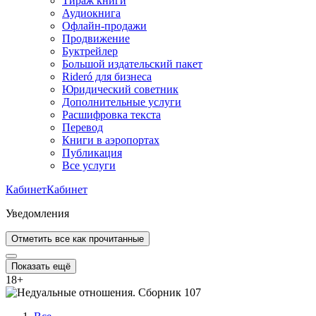
Тираж книги
Аудиокнига
Офлайн-продажи
Продвижение
Буктрейлер
Большой издательский пакет
Rideró для бизнеса
Юридический советник
Дополнительные услуги
Расшифровка текста
Перевод
Книги в аэропортах
Публикация
Все услуги
Кабинет
Кабинет
Уведомления
Отметить все как прочитанные
Показать ещё
18
+