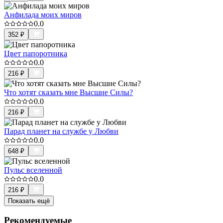
Анфилада моих миров
0.0
352
₽
Цвет папоротника
0.0
216
₽
Что хотят сказать мне Высшие Силы?
0.0
216
₽
Парад планет на службе у Любви
0.0
648
₽
Пульс вселенной
0.0
216
₽
Показать ещё
Рекомендуемые